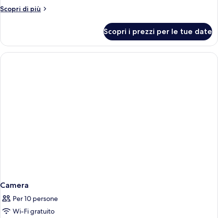
Altri
Scopri di più
dettagli
per
Scopri i prezzi per le tue date
Camera
Camera
Per 10 persone
Wi-Fi gratuito