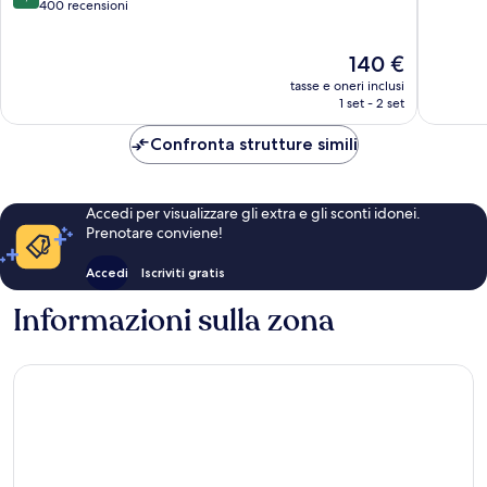
su
400 recensioni
Albufeir
10,
10,
Ottimo,
Eccellente,
755
Il
140 €
400
recensio
prezzo
recensioni
tasse e oneri inclusi
attuale
1 set - 2 set
è
140 €
Confronta strutture simili
Accedi per visualizzare gli extra e gli sconti idonei.
Prenotare conviene!
Accedi
Iscriviti gratis
Informazioni sulla zona