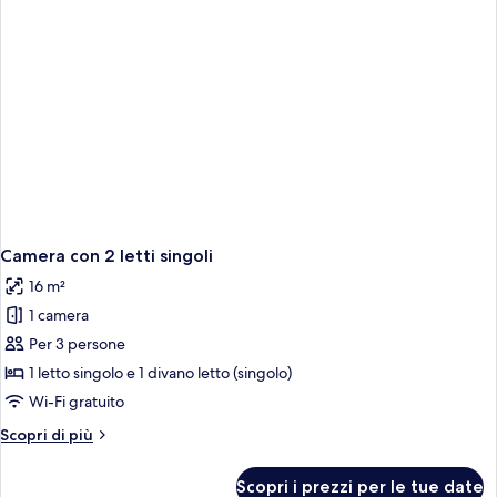
Camera con 2 letti singoli
16 m²
1 camera
Per 3 persone
1 letto singolo e 1 divano letto (singolo)
Wi-Fi gratuito
Altri
Scopri di più
dettagli
per
Scopri i prezzi per le tue date
Camera