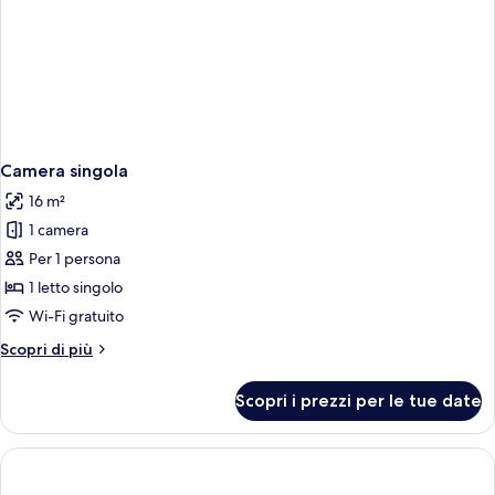
Camera singola
16 m²
1 camera
Per 1 persona
1 letto singolo
Wi-Fi gratuito
Altri
Scopri di più
dettagli
per
Scopri i prezzi per le tue date
Camera
singola