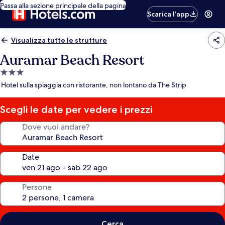
Passa alla sezione principale della pagina
Scarica l’app
Visualizza tutte le strutture
Auramar Beach Resort
Struttura
a
Hotel sulla spiaggia con ristorante, non lontano da The Strip
3.0
stelle
Scegli le date per vedere i prezzi
Dove vuoi andare?
Date
Persone
Cerca