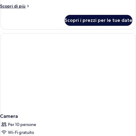
Altri
Scopri di più
dettagli
per
Scopri i prezzi per le tue date
Camera
con
2
letti
singoli
Camera
Per 10 persone
Wi-Fi gratuito