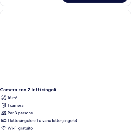
con
2
letti
singoli
Camera con 2 letti singoli
16 m²
1 camera
Per 3 persone
1 letto singolo e 1 divano letto (singolo)
Wi-Fi gratuito