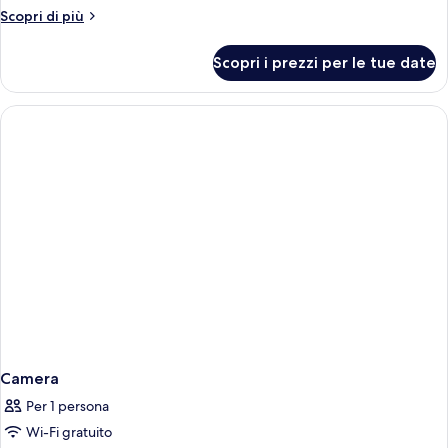
Altri
Scopri di più
dettagli
per
Scopri i prezzi per le tue date
Camera
Camera
Per 1 persona
Wi-Fi gratuito