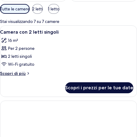
Filtri
Tutte le camere
2 letti
1 letto
disponibili
per
Stai visualizzando 7 su 7 camere
le
Apri
Una camera d'albergo con due letti, un
9
Camera con 2 letti singoli
camere
tutte
16 m²
le
Per 2 persone
foto
per
2 letti singoli
Camera
Wi-Fi gratuito
con
Altri
Scopri di più
2
dettagli
letti
per
Scopri i prezzi per le tue date
Camera
singoli
con
2
letti
singoli