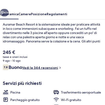
ietro
Avanti
41+
Panoramica
Camere
Posizione
Regolamenti
Auramar Beach Resort è la sistemazione ideale per praticare attività
in loco come immersioni subacquee e snorkeling. Fai un tuffo nel
divertimento nelle 3 piscine all'aperto oppure concediti un po' di
relax con una palestra aperta giorno e notte e una vasca
idromassaggio. Panorama serve la colazione e la cena. Gli altri punti
di forza della struttura includono 2 bar/lounge, una piscina coperta
e un miniclub per bambini (gratuito).
Il
245 €
prezzo
tasse e oneri inclusi
attuale
9 ago - 10 ago
Vista dalla struttura
è
Recensioni
Buono
7,8
Vedi le 344 recensioni
245 €
7,8 su 10
Servizi più richiesti
Piscina
Trasferimento aeroportuale
Parcheggio gratuito
Wi-Fi gratuito