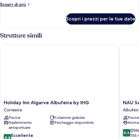
Altri
Scopri di più
dettagli
per
Scopri i prezzi per le tue date
Camera
Strutture simili
Holiday Inn Algarve Albufeira by IHG
NAU Sao R
Holiday
NAU
Holiday Inn Algarve Albufeira by IHG
NAU Sao
Inn
Sao
Correeira
Albufeir
Algarve
Rafael
Piscina
Colazione gratuita
Piscin
Albufeira
Suites
Trasferimento
Parcheggio disponibile
Anima
by
–
aeroportuale
IHG
All
8.4
Ott
8,4
8.8
Correeira
Eccellente
Inclusiv
su
755 
8,8