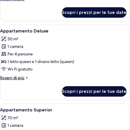
dettagli
per
Scopri i prezzi per le tue date
Appartamento
Deluxe
Apri
Una camera d'albergo con un letto, una
5
Appartamento Deluxe
tutte
50 m²
le
1 camera
foto
per
Per 4 persone
Appartamento
1 letto queen e 1 divano letto (queen)
Deluxe
Wi-Fi gratuito
Altri
Scopri di più
dettagli
per
Scopri i prezzi per le tue date
Appartamento
Deluxe
Apri
Una moderna camera d'hotel con un let
10
Appartamento Superior
tutte
70 m²
le
1 camera
foto