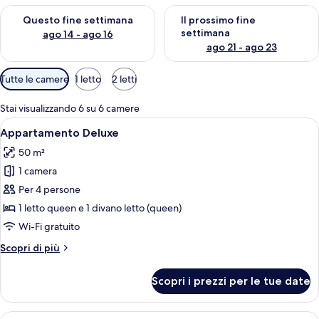
i
Verifica la disponibilità per questo fine settimana, ago 14 - ag
Verifica la disponibilità per i
Questo fine settimana
Il prossimo fine
v
settimana
ago 14 - ago 16
i
ago 21 - ago 23
a
g
Filtri
Tutte le camere
1 letto
2 letti
g
disponibili
i
per
a
Stai visualizzando 6 su 6 camere
le
t
Apri
Una camera d'albergo con un letto, una
10
Appartamento Deluxe
camere
o
tutte
r
50 m²
le
i
1 camera
foto
per
Per 4 persone
Appartamento
1 letto queen e 1 divano letto (queen)
Deluxe
Wi-Fi gratuito
Altri
Scopri di più
dettagli
per
Scopri i prezzi per le tue date
Appartamento
Deluxe
Apri
Una moderna camera d'albergo con un l