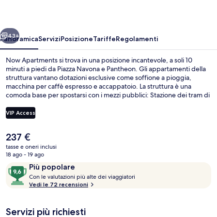
ietro
Avanti
43+
Panoramica
Servizi
Posizione
Tariffe
Regolamenti
Now Apartments si trova in una posizione incantevole, a soli 10
minuti a piedi da Piazza Navona e Pantheon. Gli appartamenti della
struttura vantano dotazioni esclusive come soffione a pioggia,
macchina per caffè espresso e accappatoio. La struttura è una
comoda base per spostarsi con i mezzi pubblici: Stazione dei tram di
via Arenula/via Cairoli si trova a 13 min a piedi e Stazione dei tram di
via Arenula/Ministero di Grazia Giustizia a 14.
VIP Access
Il
237 €
Esterni
prezzo
tasse e oneri inclusi
attuale
18 ago - 19 ago
è
Recensioni
9,6
Più popolare
237 €
C
su
Con le valutazioni più alte dei viaggiatori
o
Vedi le 72 recensioni
10,
n
Più
popolare
Servizi più richiesti
l