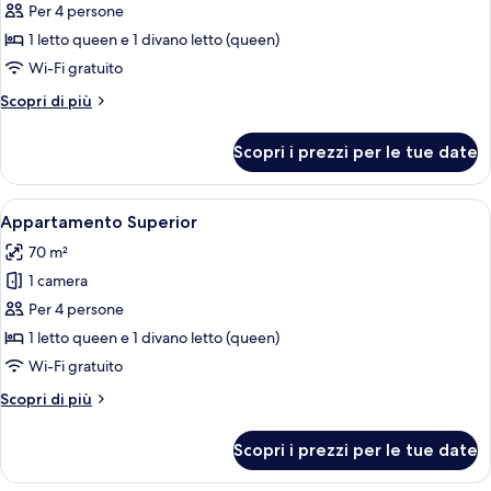
per
Per 4 persone
Appartamento
1 letto queen e 1 divano letto (queen)
Superior
Wi-Fi gratuito
Altri
Scopri di più
dettagli
per
Scopri i prezzi per le tue date
Appartamento
Superior
Apri
Una camera d'albergo moderna con un le
10
Appartamento Superior
tutte
70 m²
le
1 camera
foto
per
Per 4 persone
Appartamento
1 letto queen e 1 divano letto (queen)
Superior
Wi-Fi gratuito
Altri
Scopri di più
dettagli
per
Scopri i prezzi per le tue date
Appartamento
Superior