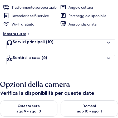
e
Trasferimento aeroportuale
Angolo cottura
v
a
Lavanderia self-service
Parcheggio disponibile
l
Wi-Fi gratuito
Aria condizionata
u
t
Mostra tutto
a
z
Servizi principali
(10)
i
o
n
Sentirsi a casa
(6)
i
p
i
ù
Opzioni della camera
a
l
Verifica la disponibilità per queste date
t
e
Verifica la disponibilità per questa sera, ago 9 - ago 10
Verifica la disponibilità per d
Questa sera
Domani
d
ago 9 - ago 10
ago 10 - ago 11
e