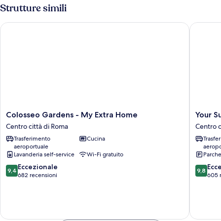
Strutture simili
Colosseo Gardens - My Extra Home
Your Sui
Colosseo
Your
Colosseo Gardens - My Extra Home
Your S
Gardens
Suite
Centro città di Roma
Centro c
-
Rome
Trasferimento
Cucina
Trasfe
My
Centro
aeroportuale
aeropo
Extra
città
Lavanderia self-service
Wi-Fi gratuito
Parche
Home
di
9.4
9.8
Centro
Eccezionale
Roma
Ecc
9,4
9,8
su
su
città
682 recensioni
605 
10,
10,
di
Eccezionale,
Eccezion
Roma
682
605
recensioni
recensio