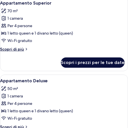
15
Appartamento Superior
tutte
70 m²
le
1 camera
foto
per
Per 4 persone
Appartamento
1 letto queen e 1 divano letto (queen)
Superior
Wi-Fi gratuito
Altri
Scopri di più
dettagli
per
Scopri i prezzi per le tue date
Appartamento
Superior
Apri
Una camera d'albergo con un letto, un
6
Appartamento Deluxe
tutte
50 m²
le
1 camera
foto
per
Per 4 persone
Appartamento
1 letto queen e 1 divano letto (queen)
Deluxe
Wi-Fi gratuito
Altri
Scopri di più