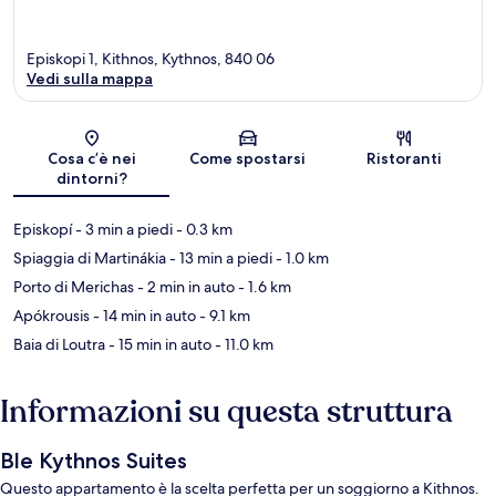
Episkopi 1, Kithnos, Kythnos, 840 06
Vedi sulla mappa
Mappa
Cosa c’è nei
Come spostarsi
Ristoranti
dintorni?
Episkopí
- 3 min a piedi
- 0.3 km
Spiaggia di Martinákia
- 13 min a piedi
- 1.0 km
Porto di Merichas
- 2 min in auto
- 1.6 km
Apókrousis
- 14 min in auto
- 9.1 km
Baia di Loutra
- 15 min in auto
- 11.0 km
Informazioni su questa struttura
Ble Kythnos Suites
Questo appartamento è la scelta perfetta per un soggiorno a Kithnos.