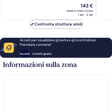
10,
10,
Il
143 €
Meraviglioso,
Eccezion
prezzo
78
1
tasse e oneri inclusi
attuale
1 set - 2 set
recensioni
recensi
è
143 €
Confronta strutture simili
Accedi per visualizzare gli extra e gli sconti idonei.
Prenotare conviene!
Accedi
Iscriviti gratis
Informazioni sulla zona