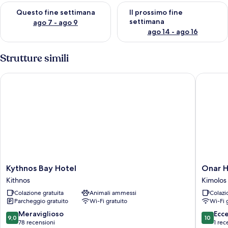
Verifica la disponibilità per questo fine settimana, ago 7 - ago
Verifica la disponibilità per il
Questo fine settimana
Il prossimo fine
settimana
ago 7 - ago 9
ago 14 - ago 16
Strutture simili
Kythnos Bay Hotel
Onar Hot
Kythnos
Onar
Kythnos Bay Hotel
Onar H
Bay
Hotel
Kithnos
Kimolos
Hotel
Kimolos
Colazione gratuita
Animali ammessi
Colazi
Kithnos
Kimolos
Parcheggio gratuito
Wi-Fi gratuito
Wi-Fi 
9.0
10.0
Meraviglioso
Ecc
9,0
10
su
su
78 recensioni
1 rec