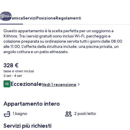
ietro
Avanti
26+
Panoramica
Servizi
Posizione
Regolamenti
Questo appartamento è la scelta perfetta per un soggiorno a
Kithnos. Tra i servizi gratuiti sono inclusi Wi-Fi, parcheggio e
colazione preparata su ordinazione servita tutti i giorni dalle 08:00
alle 11:00. L'offerta della struttura include: una piscina privata, un
angolo cottura e un patio attrezzato.
Il
328 €
prezzo
tasse e oneri inclusi
attuale
3 set - 4 set
Vista spiaggia/mare
è
Recensioni
Eccezionale
10
Vedi 1 recensione
328 €
10 su 10
Appartamento intero
1 bagno
2 posti letto
Servizi più richiesti