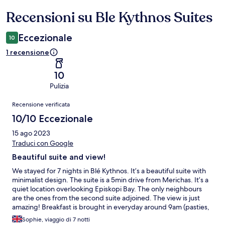
Recensioni su Ble Kythnos Suites
Recensioni
Eccezionale
10
1 recensione
10
Pulizia
Recensioni
Recensione verificata
10/10 Eccezionale
15 ago 2023
Traduci con Google
Beautiful suite and view!
We stayed for 7 nights in Blé Kythnos. It’s a beautiful suite with
minimalist design. The suite is a 5min drive from Merichas. It’s a
quiet location overlooking Episkopi Bay. The only neighbours
are the ones from the second suite adjoined. The view is just
amazing! Breakfast is brought in everyday around 9am (pasties,
pastries, biscottes, biscuits, jam, butter, honey and fresh fruits).
Sophie, viaggio di 7 notti