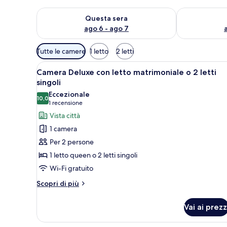
Verifica la disponibilità per questa sera, ago 6 - ago
Verifica la di
Questa sera
ago 6 - ago 7
Filtri
Tutte le camere
1 letto
2 letti
disponibili
Apri
Un letto matrimoniale con una 
per
23
Camera Deluxe con letto matrimoniale o 2 letti
tutte
le
singoli
le
camere
Eccezionale
10,0
foto
10,0 su 10
(1
1 recensione
per
recensione)
Vista città
Camera
1 camera
Deluxe
Per 2 persone
con
1 letto queen o 2 letti singoli
letto
Wi-Fi gratuito
matrimoniale
o
Altri
Scopri di più
dettagli
2
per
letti
Vai ai prezz
Camera
singoli
Deluxe