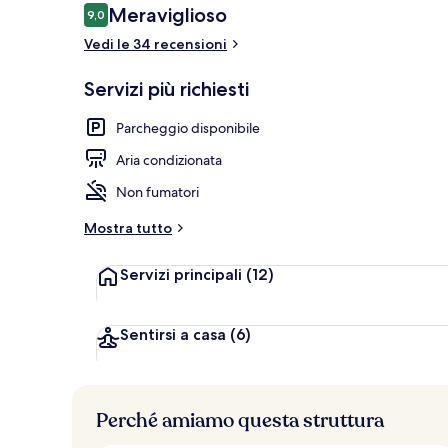
Recensioni
Meraviglioso
9,0
9,0 su 10
Vedi le 34 recensioni
Terrazza/pat
Servizi più richiesti
Parcheggio disponibile
Aria condizionata
Non fumatori
Mostra tutto
Servizi principali
(12)
Sentirsi a casa
(6)
Perché amiamo questa struttura