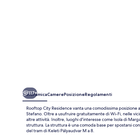
117+
Panoramica
Camere
Posizione
Regolamenti
Rooftop City Residence vanta una comodissima posizione a 
Stefano. Oltre a usufruire gratuitamente di Wi-Fi, nelle vici
altre attività. Inoltre, luoghi d'interesse come Isola di Mar
struttura. La struttura è una comoda base per spostarsi con i
del tram di Keleti Pályaudvar M a 8.