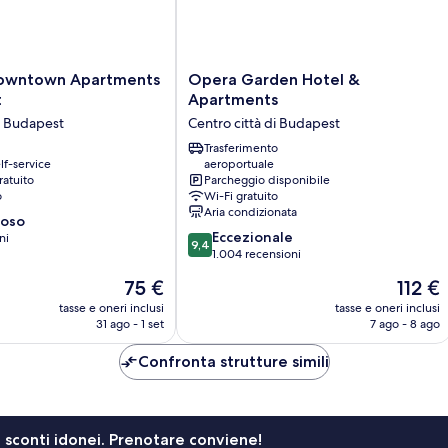
Opera
Downtown Apartments
Opera Garden Hotel &
Garden
t
Apartments
Hotel
di Budapest
Centro città di Budapest
&
Apartments
Trasferimento
lf-service
aeroportuale
Centro
ratuito
Parcheggio disponibile
città
o
Wi-Fi gratuito
di
Aria condizionata
ioso
Budapest
9.4
Eccezionale
ni
9,4
su
1.004 recensioni
10,
Il
Il
75 €
112 €
Eccezionale,
prezzo
prezzo
1.004
tasse e oneri inclusi
tasse e oneri inclusi
attuale
attuale
31 ago - 1 set
7 ago - 8 ago
recensioni
è
è
75 €
112 €
Confronta strutture simili
li sconti idonei. Prenotare conviene!