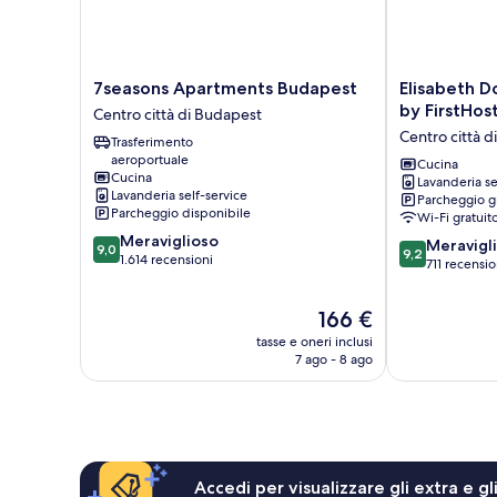
7seasons
Elisabeth
7seasons Apartments Budapest
Elisabeth 
Apartments
Downtown
by FirstHos
Centro città di Budapest
Budapest
Apartments
Centro città 
Trasferimento
Centro
by
aeroportuale
città
FirstHost
Cucina
Cucina
Lavanderia se
di
Centro
Lavanderia self-service
Parcheggio g
Budapest
città
Parcheggio disponibile
Wi-Fi gratuit
di
9.0
Meraviglioso
9.2
Budapest
Meravigl
9,0
9,2
su
1.614 recensioni
su
711 recensio
10,
10,
Meraviglioso,
Meraviglioso,
Il
166 €
1.614
711
prezzo
recensioni
tasse e oneri inclusi
recensioni
attuale
7 ago - 8 ago
è
166 €
Accedi per visualizzare gli extra e g