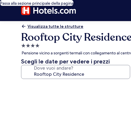
Passa alla sezione principale della pagina
Visualizza tutte le strutture
Rooftop City Residenc
Struttura
a
Pensione vicino a sorgenti termali con collegamento al cent
4.0
Scegli le date per vedere i prezzi
stelle
Dove vuoi andare?
Galleria
fotografica
per
Rooftop
City
Residence