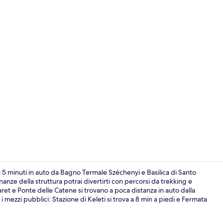
Business cen
5 minuti in auto da Bagno Termale Széchenyi e Basilica di Santo
nanze della struttura potrai divertirti con percorsi da trekking e
garet e Ponte delle Catene si trovano a poca distanza in auto dalla
Camera tripla
 mezzi pubblici: Stazione di Keleti si trova a 8 min a piedi e Fermata