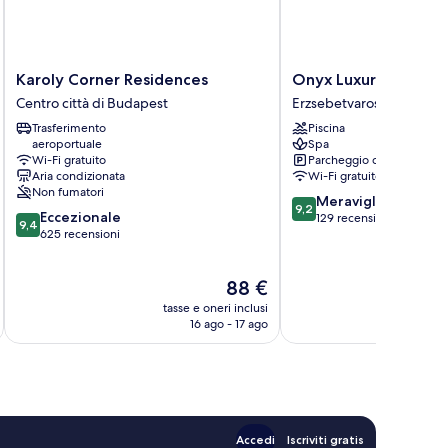
Karoly
Onyx
Karoly Corner Residences
Onyx Luxury Budape
Corner
Luxury
Centro città di Budapest
Erzsebetvaros
Residences
Budapest
Trasferimento
Piscina
Centro
Erzsebetvaros
aeroportuale
Spa
città
Wi-Fi gratuito
Parcheggio disponibile
di
Aria condizionata
Wi-Fi gratuito
Budapest
Non fumatori
9.2
Meraviglioso
9,2
9.4
Eccezionale
su
129 recensioni
9,4
su
625 recensioni
10,
10,
Meraviglioso,
Eccezionale,
129
Il
88 €
625
recensioni
prezzo
recensioni
tasse e oneri inclusi
t
attuale
16 ago - 17 ago
è
88 €
Accedi
Iscriviti gratis