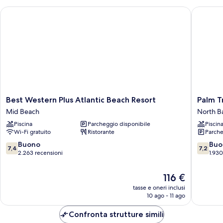
queen
Best Western Plus Atlantic Beach Resort
Palm Tre
Best
Palm
Best Western Plus Atlantic Beach Resort
Palm T
Western
Tree
Mid Beach
North Ba
Plus
Club
Piscina
Parcheggio disponibile
Piscin
Atlantic
Miami
Wi-Fi gratuito
Ristorante
Parche
Beach
Hotel
Resort
North
7.4
7.2
Buono
Buo
7,4
7,2
Mid
Bay
su
su
2.263 recensioni
1.930
Beach
Village
10,
10,
Buono,
Buono,
Il
116 €
2.263
1.930
prezzo
tasse e oneri inclusi
recensioni
recensio
attuale
10 ago - 11 ago
è
116 €
Confronta strutture simili