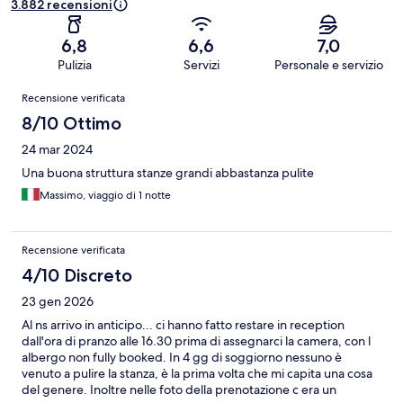
3.882 recensioni
6,8
6,6
7,0
Pulizia
Servizi
Personale e servizio
Recensioni
Recensione verificata
8/10 Ottimo
24 mar 2024
Una buona struttura stanze grandi abbastanza pulite
Massimo, viaggio di 1 notte
Recensione verificata
4/10 Discreto
23 gen 2026
Al ns arrivo in anticipo... ci hanno fatto restare in reception
dall'ora di pranzo alle 16.30 prima di assegnarci la camera, con l
albergo non fully booked. In 4 gg di soggiorno nessuno è
venuto a pulire la stanza, è la prima volta che mi capita una cosa
del genere. Inoltre nelle foto della prenotazione c era un