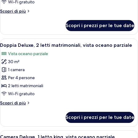
Wi-Fi gratuito
letto
Altri
Scopri di più
king,
dettagli
vista
per
Scopri i prezzi per le tue date
città
Camera
Deluxe,
1
Apri
Una camera d'albergo con due letti, un
5
letto
Doppia Deluxe, 2 letti matrimoniali, vista oceano parziale
tutte
king,
Vista oceano parziale
vista
le
città
30 m²
foto
per
1 camera
Doppia
Per 4 persone
Deluxe,
2 letti matrimoniali
2
Wi-Fi gratuito
letti
Altri
Scopri di più
matrimoniali,
dettagli
vista
per
Scopri i prezzi per le tue date
oceano
Doppia
Deluxe,
parziale
2
Apri
Una camera d'albergo con un letto gra
5
letti
Camera Deluxe, 1 letto king, vista oceano parziale