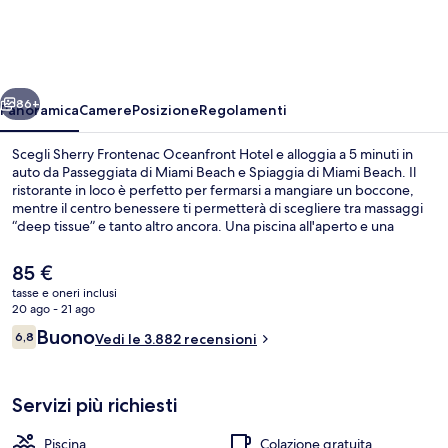
Oceanfront
Hotel
ietro
Avanti
86+
Panoramica
Camere
Posizione
Regolamenti
Scegli Sherry Frontenac Oceanfront Hotel e alloggia a 5 minuti in
auto da Passeggiata di Miami Beach e Spiaggia di Miami Beach. Il
ristorante in loco è perfetto per fermarsi a mangiare un boccone,
mentre il centro benessere ti permetterà di scegliere tra massaggi
“deep tissue” e tanto altro ancora. Una piscina all'aperto e una
palestra sono gli altri punti di forza della struttura. Le recensioni dei
viaggiatori lodano la piscina e la spiaggia del posto.
Il
85 €
prezzo
tasse e oneri inclusi
attuale
20 ago - 21 ago
Camera Standard, 2 letti matrimoniali |
è
Recensioni
Buono
6,8
Vedi le 3.882 recensioni
85 €
6,8 su 10
Servizi più richiesti
Piscina
Colazione gratuita