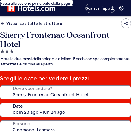
Passa alla sezione principale della pagina
Scarica l’app
Visualizza tutte le strutture
Sherry Frontenac Oceanfront
Hotel
Struttura
a
Hotel a due passi dalla spiaggia a Miami Beach con spa completamente
3.0
attrezzata e piscina all'aperto
stelle
Scegli le date per vedere i prezzi
Dove vuoi andare?
Date
Persone