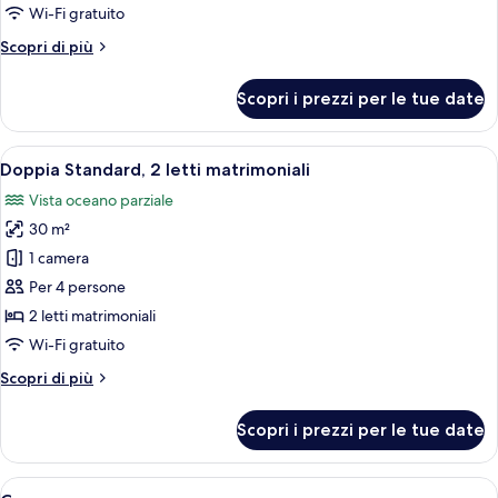
Wi-Fi gratuito
Altri
Scopri di più
dettagli
per
Scopri i prezzi per le tue date
Camera
Apri
Una cassaforte in camera, una scrivania
6
Doppia Standard, 2 letti matrimoniali
tutte
Vista oceano parziale
le
30 m²
foto
per
1 camera
Doppia
Per 4 persone
Standard,
2 letti matrimoniali
2
Wi-Fi gratuito
letti
Altri
Scopri di più
matrimoniali
dettagli
per
Scopri i prezzi per le tue date
Doppia
Standard,
2
Apri
Camera d'albergo con letto, scrivania, s
5
letti