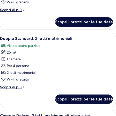
2
Wi-Fi gratuito
letti
Altri
Scopri di più
matrimoniali
dettagli
per
Scopri i prezzi per le tue date
Camera
Standard,
2
Apri
Una camera d'albergo con due letti, una
6
letti
Doppia Standard, 2 letti matrimoniali
tutte
matrimoniali
Vista oceano parziale
le
26 m²
foto
per
1 camera
Doppia
Per 4 persone
Standard,
2 letti matrimoniali
2
Wi-Fi gratuito
letti
Altri
Scopri di più
matrimoniali
dettagli
per
Scopri i prezzi per le tue date
Doppia
Standard,
2
Apri
Una camera d'albergo con due letti, un
5
letti
Camera Deluxe, 2 letti matrimoniali, vista città