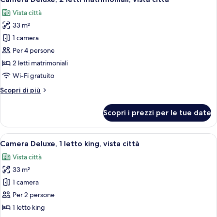
tutte
matrimoniali
Vista città
le
33 m²
foto
per
1 camera
Camera
Per 4 persone
Deluxe,
2 letti matrimoniali
2
Wi-Fi gratuito
letti
Altri
Scopri di più
matrimoniali,
dettagli
vista
per
Scopri i prezzi per le tue date
città
Camera
Deluxe,
2
Apri
Una camera d'albergo con un letto, un
5
letti
Camera Deluxe, 1 letto king, vista città
tutte
matrimoniali,
Vista città
vista
le
città
33 m²
foto
per
1 camera
Camera
Per 2 persone
Deluxe,
1 letto king
1