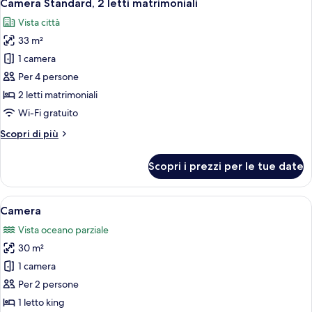
6
letto
Camera Standard, 2 letti matrimoniali
tutte
king
Vista città
le
33 m²
foto
per
1 camera
Camera
Per 4 persone
Standard,
2 letti matrimoniali
2
Wi-Fi gratuito
letti
Altri
Scopri di più
matrimoniali
dettagli
per
Scopri i prezzi per le tue date
Camera
Standard,
2
Apri
Una camera d'albergo con un letto gran
5
letti
Camera
tutte
matrimoniali
Vista oceano parziale
le
30 m²
foto
per
1 camera
Camera
Per 2 persone
1 letto king