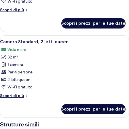
Wi-Fi gratuito
letti
Altri
Scopri di più
queen,
dettagli
vista
per
Scopri i prezzi per le tue date
oceano
Doppia
Deluxe,
parziale
2
Apri
Camera d'albergo con due letti, un'amp
6
letti
Camera Standard, 2 letti queen
tutte
queen,
Vista mare
vista
le
oceano
32 m²
foto
parziale
per
1 camera
Camera
Per 4 persone
Standard,
2 letti queen
2
Wi-Fi gratuito
letti
Altri
Scopri di più
queen
dettagli
per
Scopri i prezzi per le tue date
Camera
Standard,
2
Strutture simili
letti