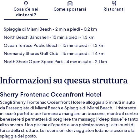
Mappa
Cosa c’è nei
Come spostarsi
Ristoranti
dintorni?
Spiaggia di Miami Beach
- 2 min a piedi
- 0.2 km
North Beach Bandshell
- 15 min a piedi
- 1.3 km
Ocean Terrace Public Beach
- 15 min a piedi
- 1.3 km
Normandy Shores Golf Club
- 16 min a piedi
- 1.4 km
North Shore Open Space Park
- 4 min in auto
- 2.1 km
Informazioni su questa struttura
Sherry Frontenac Oceanfront Hotel
Scegli Sherry Frontenac Oceanfront Hotel e alloggia a 5 minuti in auto
da Passeggiata di Miami Beach e Spiaggia di Miami Beach. Il ristorante
in loco è perfetto per fermarsi a mangiare un boccone, mentre il centro
benessere ti permetterà di scegliere tra massaggi “deep tissue” e tanto
altro ancora. Una piscina all'aperto e una palestra sono gli altri punti di
forza della struttura. Le recensioni dei viaggiatori lodano la piscina e la
spiaggia del posto.