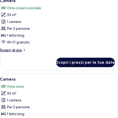
Camera
tutte
matrimoniali
Vista oceano parziale
le
33 m²
foto
per
1 camera
Camera
Per 2 persone
1 letto king
Wi-Fi gratuito
Altri
Scopri di più
dettagli
per
Scopri i prezzi per le tue date
Camera
Apri
Una camera d'hotel con un letto grand
7
Camera
tutte
Vista mare
le
33 m²
foto
per
1 camera
Camera
Per 2 persone
1 letto king