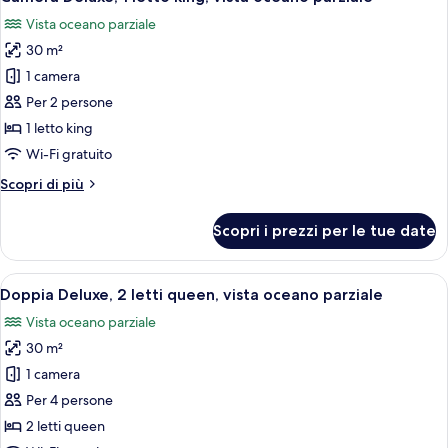
tutte
matrimoniali,
Vista oceano parziale
vista
le
oceano
30 m²
foto
parziale
per
1 camera
Camera
Per 2 persone
Deluxe,
1 letto king
1
Wi-Fi gratuito
letto
Altri
Scopri di più
king,
dettagli
vista
per
Scopri i prezzi per le tue date
oceano
Camera
Deluxe,
parziale
1
Apri
Camera d'albergo con due letti, una sc
9
letto
Doppia Deluxe, 2 letti queen, vista oceano parziale
tutte
king,
Vista oceano parziale
vista
le
oceano
30 m²
foto
parziale
per
1 camera
Doppia
Per 4 persone
Deluxe,
2 letti queen
2