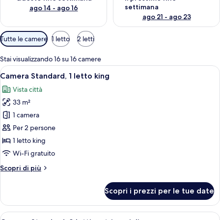
settimana
ago 14 - ago 16
ago 21 - ago 23
Filtri
Tutte le camere
1 letto
2 letti
disponibili
per
Stai visualizzando 16 su 16 camere
le
Apri
Camera d'albergo con letto, scrivania, s
6
Camera Standard, 1 letto king
camere
tutte
Vista città
le
33 m²
foto
per
1 camera
Camera
Per 2 persone
Standard,
1 letto king
1
Wi-Fi gratuito
letto
Altri
Scopri di più
king
dettagli
per
Scopri i prezzi per le tue date
Camera
Standard,
1
Apri
Una camera d'albergo con due letti, una