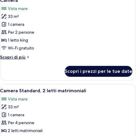
Camera
tutte
matrimoniali
Vista mare
le
33 m²
foto
per
1 camera
Camera
Per 2 persone
1 letto king
Wi-Fi gratuito
Altri
Scopri di più
dettagli
per
Scopri i prezzi per le tue date
Camera
Apri
Camera d'albergo con due letti, una sc
5
Camera Standard, 2 letti matrimoniali
tutte
Vista mare
le
33 m²
foto
per
1 camera
Camera
Per 4 persone
Standard,
2 letti matrimoniali