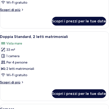
Wi-Fi gratuito
Altri
Scopri di più
dettagli
per
Scopri i prezzi per le tue date
Camera
Apri
Una cassaforte in camera, una scrivania
6
Doppia Standard, 2 letti matrimoniali
tutte
Vista mare
le
33 m²
foto
per
1 camera
Doppia
Per 4 persone
Standard,
2 letti matrimoniali
2
Wi-Fi gratuito
letti
Altri
Scopri di più
matrimoniali
dettagli
per
Scopri i prezzi per le tue date
Doppia
Standard,
2
Apri
Una camera d'albergo con un letto gran
4
letti