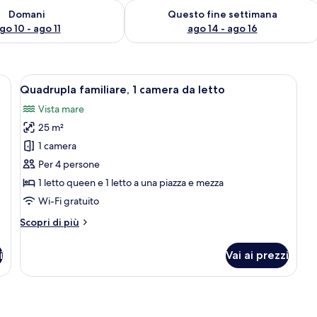
 10
sponibilità per domani, ago 10 - ago 11
Verifica la disponibilità per questo fi
Domani
Questo fine settimana
go 10 - ago 11
ago 14 - ago 16
tto, una ventola a soffitto, una finestra vista palme, una porta e un piccolo
Apri
Un'ampia camera da letto con un letto
4
Quadrupla familiare, 1 camera da letto
tutte
Vista mare
le
25 m²
foto
per
1 camera
Quadrupla
Per 4 persone
familiare,
1 letto queen e 1 letto a una piazza e mezza
1
Wi-Fi gratuito
camera
Altri
Scopri di più
da
dettagli
letto
per
i
Vai ai prezzi
Quadrupla
familiare,
1
camera
da