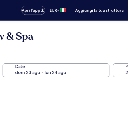
•
Apri l’app
EUR
Aggiungi la tua struttura
w & Spa
Date
P