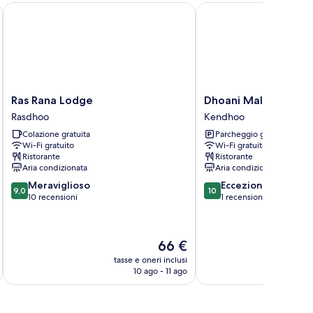
ves
Ras Rana Lodge
Dhoani Maldives Gues
Ras
Dhoani
Ras Rana Lodge
Dhoani Maldives Gu
Rana
Maldives
Rasdhoo
Kendhoo
Lodge
Guesthouse
Colazione gratuita
Parcheggio gratuito
Rasdhoo
Kendhoo
Wi-Fi gratuito
Wi-Fi gratuito
Ristorante
Ristorante
Aria condizionata
Aria condizionata
9.0
10.0
Meraviglioso
Eccezionale
9,0
10
su
su
10 recensioni
1 recensione
10,
10,
Meraviglioso,
Eccezionale,
10
1
Il
66 €
recensioni
recensione
prezzo
tasse e oneri inclusi
t
attuale
10 ago - 11 ago
è
66 €