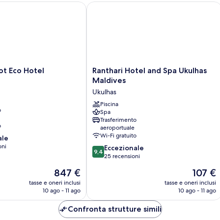
letto
 Eco Hotel
Ranthari Hotel and Spa Ukulhas Maldi
Ranthari
ot Eco Hotel
Ranthari Hotel and Spa Ukulhas
Hotel
Maldives
and
Ukulhas
Spa
Ukulhas
Piscina
o
Spa
Maldives
Trasferimento
Ukulhas
o
aeroportuale
Wi-Fi gratuito
ale
oni
9.4
Eccezionale
9,4
su
25 recensioni
10,
Il
Il
847 €
107 €
Eccezionale,
prezzo
prezzo
25
tasse e oneri inclusi
tasse e oneri inclusi
attuale
attuale
10 ago - 11 ago
10 ago - 11 ago
recensioni
è
è
847 €
107 €
Confronta strutture simili