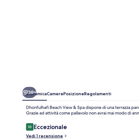
&
Spa
38+
Panoramica
Camere
Posizione
Regolamenti
Dhonfulhafi Beach View & Spa dispone di una terrazza pan
Grazie ad attività come pallavolo non avrai mai modo di annoia
Recensioni
Eccezionale
10
10 su 10
Vedi 1 recensione