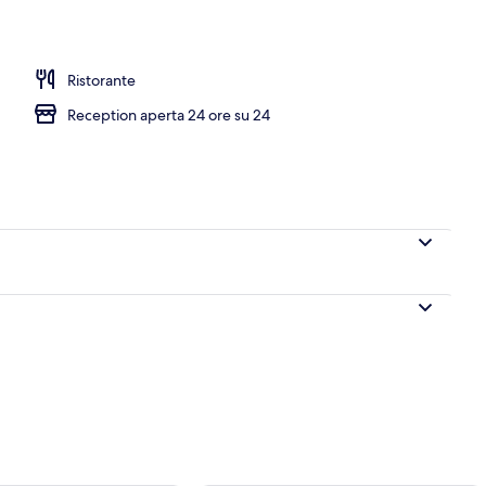
ata nelle vicinanze, sabbia bianca, ombrelloni, pallavolo
Ristorante
Reception aperta 24 ore su 24