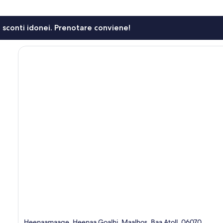
li sconti idonei. Prenotare conviene!
Heenaamaage, Heenaa Goalhi, Maalhos, Baa Atoll, 06070