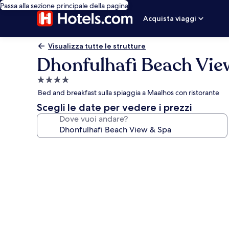
Passa alla sezione principale della pagina
Acquista viaggi
Visualizza tutte le strutture
Dhonfulhafi Beach Vie
Struttura
a
Bed and breakfast sulla spiaggia a Maalhos con ristorante
4.0
Scegli le date per vedere i prezzi
stelle
Dove vuoi andare?
Galleria
fotografica
per
Dhonfulhafi
Beach
View