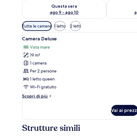
Verifica la disponibilità per questa sera, ago 9 - ago
Verifica la di
Questa sera
ago 9 - ago 10
a
Filtri
Tutte le camere
1 letto
2 letti
disponibili
Apri
Una camera d'albergo con un le
per
8
Camera Deluxe
tutte
le
Vista mare
le
camere
19 m²
foto
per
1 camera
Camera
Per 2 persone
Deluxe
1 letto queen
Wi-Fi gratuito
Altri
Scopri di più
dettagli
per
Vai ai prezz
Camera
Deluxe
Strutture simili