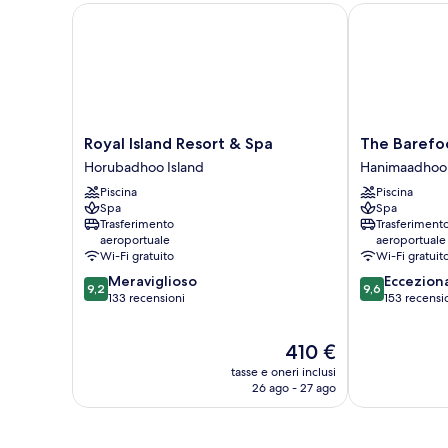
Royal Island Resort & Spa
The Barefoot
Royal
The
Royal Island Resort & Spa
The Barefo
Island
Barefoot
Horubadhoo Island
Hanimaadhoo
Resort
Eco
Piscina
Piscina
&
Hotel
Spa
Spa
Spa
Hanimaadhoo
Trasferimento
Trasferiment
Horubadhoo
aeroportuale
aeroportuale
Island
Wi-Fi gratuito
Wi-Fi gratuit
9.2
9.6
Meraviglioso
Eccezion
9,2
9,6
su
su
133 recensioni
153 recensi
10,
10,
Meraviglioso,
Eccezionale,
Il
410 €
133
153
prezzo
recensioni
recensioni
tasse e oneri inclusi
attuale
26 ago - 27 ago
è
410 €