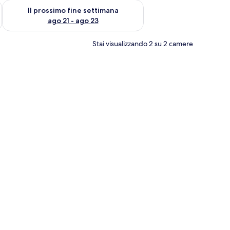
ne settimana, ago 14 - ago 16
Verifica la disponibilità per il prossimo fine settimana, ago 21
Il prossimo fine settimana
ago 21 - ago 23
Stai visualizzando 2 su 2 camere
 tavolo con uno specchio.
 grande, un armadio e vista sull'oceano.