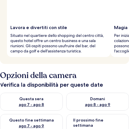
v
i
a
g
g
i
Lavora e divertiti con stile
Magia 
a
Situato nel quartiere dello shopping del centro città,
Per iniz
t
questo hotel offre un centro business e una sala
colazione
o
riunioni. Gli ospiti possono usufruire del bar, del
possono 
r
campo da golf e dell'assistenza turistica.
l'accogl
i
Opzioni della camera
Verifica la disponibilità per queste date
Verifica la disponibilità per questa sera, ago 7 - ago 8
Verifica la disponibilità per d
Questa sera
Domani
ago 7 - ago 8
ago 8 - ago 9
Verifica la disponibilità per questo fine settimana, ago 7 - ago
Verifica la disponibilità per il
Questo fine settimana
Il prossimo fine
settimana
ago 7 - ago 9