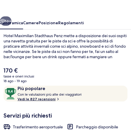
Penz
ietro
Avanti
56+
Panoramica
Camere
Posizione
Regolamenti
Hotel Maximilian Stadthaus Penz mette a disposizione dei suoi ospiti
una navetta gratuita per le piste da sci e offre la possibilità di
praticare attività invernali come sci alpino, snowboard e sci di fondo
nelle vicinanze. Se le piste da sci non fanno per te, fai un salto al
bar/lounge per bere un drink oppure fermati a mangiare un
boccone nel bar/caffetteria in loco. Infine, potrai approfittare anche
di deposito sci. Le recensioni dei viaggiatori lodano il personale
Il
170 €
gentile e la posizione invidiabile.
prezzo
tasse e oneri inclusi
attuale
18 ago - 19 ago
Doppia Superior, non fumatori, per sogge
è
Recensioni
9,4
Più popolare
170 €
C
su
Con le valutazioni più alte dei viaggiatori
o
Vedi le 827 recensioni
10,
n
Più
popolare
Servizi più richiesti
l
e
Trasferimento aeroportuale
Parcheggio disponibile
v