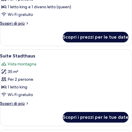
Suite
1 letto king e 1 divano letto (queen)
Maximilian
Wi-Fi gratuito
with
Altri
Scopri di più
2
dettagli
Bathrooms
per
Scopri i prezzi per le tue date
Suite
Maximilian
with
Apri
Una camera d'albergo con un letto, un'
5
2
Suite Stadthaus
tutte
Bathrooms
Vista montagna
le
35 m²
foto
per
Per 2 persone
Suite
1 letto king
Stadthaus
Wi-Fi gratuito
Altri
Scopri di più
dettagli
per
Scopri i prezzi per le tue date
Suite
Stadthaus
Una camera d'albergo con un letto, un