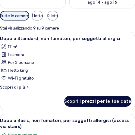
ago 14 - ago 16
Filtri
Tutte le camere
1 letto
2 letti
disponibili
per
Stai visualizzando 9 su 9 camere
le
Apri
Una camera d'albergo con un letto gra
6
Doppia Standard, non fumatori, per soggetti allergici
camere
tutte
17 m²
le
1 camera
foto
per
Per 3 persone
Doppia
1 letto king
Standard,
Wi-Fi gratuito
non
Altri
Scopri di più
fumatori,
dettagli
per
per
Scopri i prezzi per le tue date
Doppia
soggetti
Standard,
allergici
non
Apri
Una moderna camera d'albergo con un l
6
fumatori,
Doppia Basic, non fumatori, per soggetti allergici (access
tutte
per
via stairs)
soggetti
le
Vista montagna