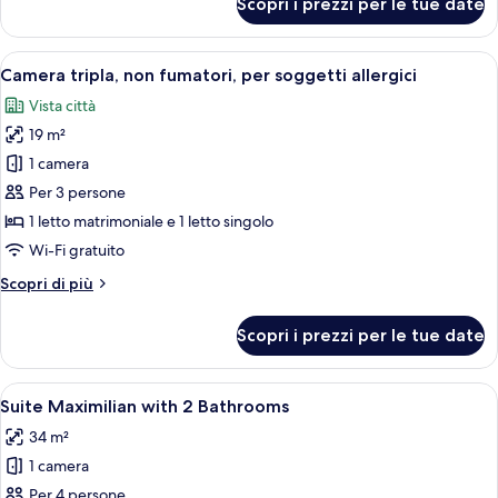
Scopri i prezzi per le tue date
Doppia
per
Economy,
soggetti
non
Apri
Una camera d'albergo con un letto gr
allergici
4
fumatori,
Camera tripla, non fumatori, per soggetti allergici
tutte
per
Vista città
soggetti
le
allergici
19 m²
foto
per
1 camera
Camera
Per 3 persone
tripla,
1 letto matrimoniale e 1 letto singolo
non
Wi-Fi gratuito
fumatori,
Altri
Scopri di più
per
dettagli
soggetti
per
Scopri i prezzi per le tue date
allergici
Camera
tripla,
non
Apri
Una camera d'albergo con un letto, una 
6
fumatori,
Suite Maximilian with 2 Bathrooms
tutte
per
34 m²
soggetti
le
allergici
1 camera
foto
per
Per 4 persone