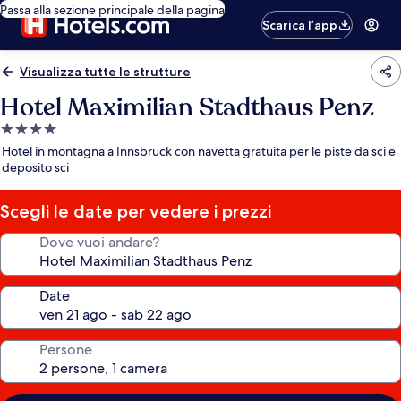
Passa alla sezione principale della pagina
Scarica l’app
Visualizza tutte le strutture
Hotel Maximilian Stadthaus Penz
Struttura
a
Hotel in montagna a Innsbruck con navetta gratuita per le piste da sci e
4.0
deposito sci
stelle
Scegli le date per vedere i prezzi
Dove vuoi andare?
Date
Persone