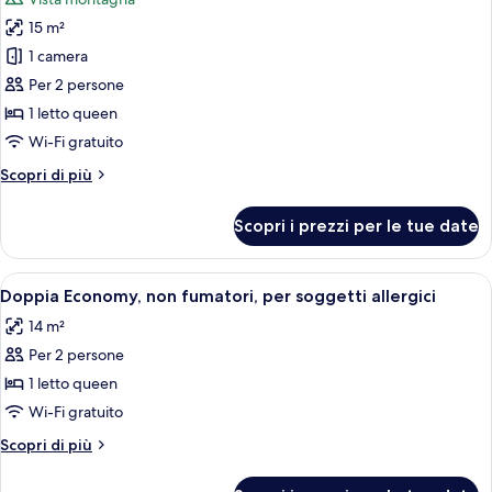
allergici
foto
15 m²
per
1 camera
Doppia
Basic,
Per 2 persone
non
1 letto queen
fumatori,
Wi-Fi gratuito
per
Altri
Scopri di più
soggetti
dettagli
allergici
per
Scopri i prezzi per le tue date
Doppia
(access
Basic,
via
non
Apri
Una camera d'albergo con due letti, un
stairs)
7
fumatori,
Doppia Economy, non fumatori, per soggetti allergici
tutte
per
14 m²
soggetti
le
allergici
Per 2 persone
foto
(access
per
1 letto queen
via
Doppia
stairs)
Wi-Fi gratuito
Economy,
Altri
Scopri di più
non
dettagli
fumatori,
per