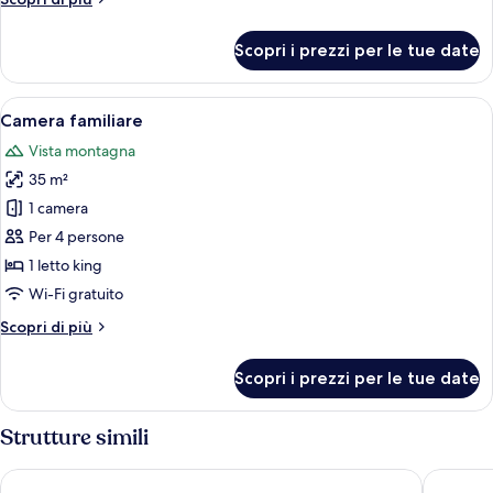
dettagli
per
Scopri i prezzi per le tue date
Camera
singola
Apri
Camera d'albergo con un grande letto, 
6
Camera familiare
tutte
Vista montagna
le
35 m²
foto
per
1 camera
Camera
Per 4 persone
familiare
1 letto king
Wi-Fi gratuito
Altri
Scopri di più
dettagli
per
Scopri i prezzi per le tue date
Camera
familiare
Strutture simili
AC Hotel by Marriott Innsbruck
Stage 12