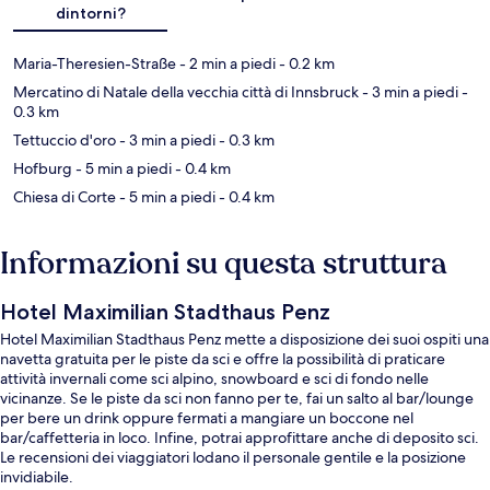
dintorni?
Maria-Theresien-Straße
- 2 min a piedi
- 0.2 km
Mercatino di Natale della vecchia città di Innsbruck
- 3 min a piedi
-
0.3 km
Tettuccio d'oro
- 3 min a piedi
- 0.3 km
Hofburg
- 5 min a piedi
- 0.4 km
Chiesa di Corte
- 5 min a piedi
- 0.4 km
Informazioni su questa struttura
Hotel Maximilian Stadthaus Penz
Hotel Maximilian Stadthaus Penz mette a disposizione dei suoi ospiti una
navetta gratuita per le piste da sci e offre la possibilità di praticare
attività invernali come sci alpino, snowboard e sci di fondo nelle
vicinanze. Se le piste da sci non fanno per te, fai un salto al bar/lounge
per bere un drink oppure fermati a mangiare un boccone nel
bar/caffetteria in loco. Infine, potrai approfittare anche di deposito sci.
Le recensioni dei viaggiatori lodano il personale gentile e la posizione
invidiabile.