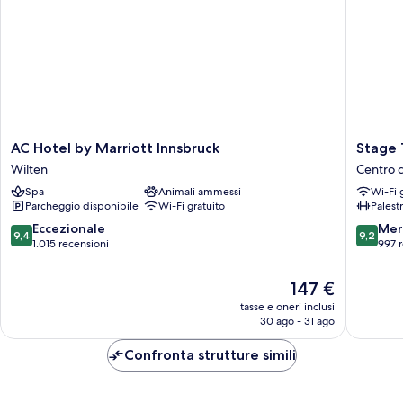
AC
Stage
AC Hotel by Marriott Innsbruck
Stage 
Hotel
12
Wilten
Centro c
by
Hotel
Spa
Animali ammessi
Wi-Fi 
Marriott
by
Parcheggio disponibile
Wi-Fi gratuito
Palest
Innsbruck
Penz
Wilten
Centro
9.4
9.2
Eccezionale
Mer
9,4
9,2
città
su
su
1.015 recensioni
997 
di
10,
10,
Innsbru
Eccezionale,
Meravigl
Il
147 €
1.015
997
prezzo
tasse e oneri inclusi
recensioni
recensio
attuale
30 ago - 31 ago
è
147 €
Confronta strutture simili