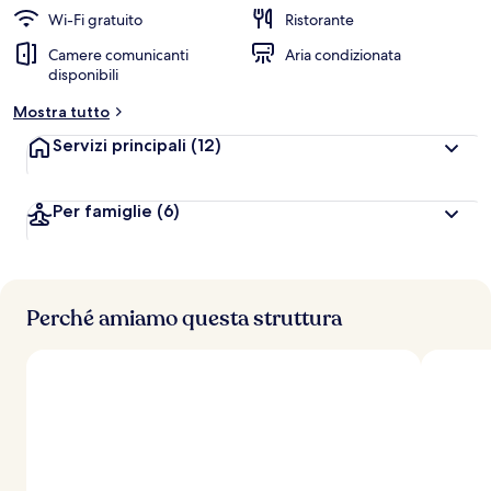
a
Wi-Fi gratuito
Ristorante
l
Camere comunicanti
Aria condizionata
u
disponibili
t
a
Mostra tutto
z
i
Servizi principali
(12)
o
n
i
Per famiglie
(6)
p
i
ù
Perché amiamo questa struttura
a
l
t
e
d
e
i