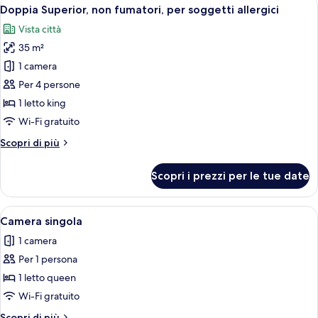
Apri
7
Doppia Superior, non fumatori, per soggetti allergici
tutte
Vista città
le
35 m²
foto
per
1 camera
Doppia
Per 4 persone
Superior,
1 letto king
non
Wi-Fi gratuito
fumatori,
Altri
Scopri di più
per
dettagli
soggetti
per
Scopri i prezzi per le tue date
allergici
Doppia
Superior,
non
Apri
Una camera d'albergo con un letto, una
4
fumatori,
Camera singola
tutte
per
1 camera
soggetti
le
allergici
Per 1 persona
foto
per
1 letto queen
Camera
Wi-Fi gratuito
singola
Altri
Scopri di più