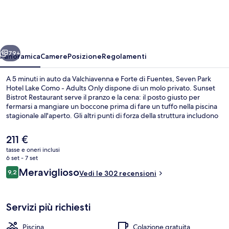
Hotel
Lake
Como
ietro
Avanti
-
79+
Panoramica
Camere
Posizione
Regolamenti
Adults
A 5 minuti in auto da Valchiavenna e Forte di Fuentes, Seven Park
Only
Hotel Lake Como - Adults Only dispone di un molo privato. Sunset
Bistrot Restaurant serve il pranzo e la cena: il posto giusto per
fermarsi a mangiare un boccone prima di fare un tuffo nella piscina
stagionale all'aperto. Gli altri punti di forza della struttura includono
un bar sulla spiaggia, una palestra e una vasca idromassaggio. Le
recensioni dei viaggiatori lodano il personale gentile e la posizione
Il
211 €
invidiabile.
prezzo
tasse e oneri inclusi
attuale
6 set - 7 set
Vista dalla struttura
è
Recensioni
Meraviglioso
9,2
Vedi le 302 recensioni
211 €
9,2 su 10
Servizi più richiesti
Piscina
Colazione gratuita