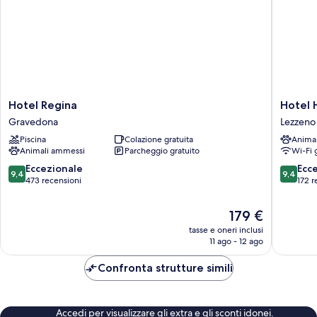
Hotel
Hotel
Hotel Regina
Hotel 
Regina
Helvetia
Gravedona
Lezzeno
Gravedona
Lezzeno
Piscina
Colazione gratuita
Anima
Animali ammessi
Parcheggio gratuito
Wi-Fi 
9.4
9.4
Eccezionale
Ecc
9,4
9,4
su
su
473 recensioni
172 r
10,
10,
Eccezionale,
Eccezion
Il
179 €
473
172
prezzo
tasse e oneri inclusi
recensioni
recensio
attuale
11 ago - 12 ago
è
179 €
Confronta strutture simili
Accedi per visualizzare gli extra e gli sconti idonei.