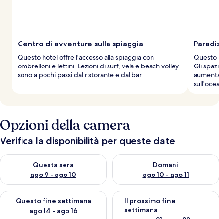
Centro di avventure sulla spiaggia
Paradi
Questo hotel offre l'accesso alla spiaggia con
Questo h
ombrelloni e lettini. Lezioni di surf, vela e beach volley
Gli spazi
sono a pochi passi dal ristorante e dal bar.
aumentan
sull'ocea
Opzioni della camera
Verifica la disponibilità per queste date
Verifica la disponibilità per questa sera, ago 9 - ago 10
Verifica la disponibilità per d
Questa sera
Domani
ago 9 - ago 10
ago 10 - ago 11
Verifica la disponibilità per questo fine settimana, ago 14 - ag
Verifica la disponibilità per i
Questo fine settimana
Il prossimo fine
settimana
ago 14 - ago 16