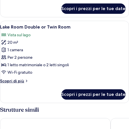
Room
per
Scopri i prezzi per le tue date
Garden
Room
Double
Apri
Un patio con tavolo e sedie, affacciat
17
or
Lake Room Double or Twin Room
tutte
Twin
Vista sul lago
Room
le
20 m²
foto
per
1 camera
Lake
Per 2 persone
Room
1 letto matrimoniale o 2 letti singoli
Double
Wi-Fi gratuito
or
Altri
Scopri di più
Twin
dettagli
Room
per
Scopri i prezzi per le tue date
Lake
Room
Double
Strutture simili
or
Twin
Hotel Regina
Hotel He
Room