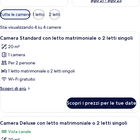
ago 21 - ago 23
Filtri
Tutte le camere
1 letto
2 letti
disponibili
per
Stai visualizzando 4 su 4 camere
le
Apri
Una camera d'albergo moderna con un l
10
Camera Standard con letto matrimoniale o 2 letti singoli
camere
tutte
20 m²
le
1 camera
foto
per
Per 2 persone
Camera
1 letto matrimoniale o 2 letti singoli
Standard
Wi-Fi gratuito
con
Altri
Scopri di più
letto
dettagli
matrimoniale
per
Scopri i prezzi per le tue date
Camera
o
Standard
2
con
Apri
Un letto rifatto con cura, una coppia 
letti
13
letto
Camera Deluxe con letto matrimoniale o 2 letti singoli
tutte
singoli
matrimoniale
Vista canale
o
le
2
20 m²