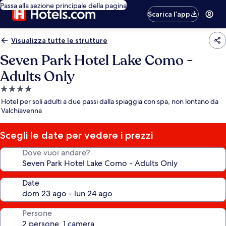
Passa alla sezione principale della pagina
Scarica l’app
Visualizza tutte le strutture
Seven Park Hotel Lake Como -
Adults Only
Struttura
a
Hotel per soli adulti a due passi dalla spiaggia con spa, non lontano da
4.0
Valchiavenna
stelle
Scegli le date per vedere i prezzi
Dove vuoi andare?
Date
Persone