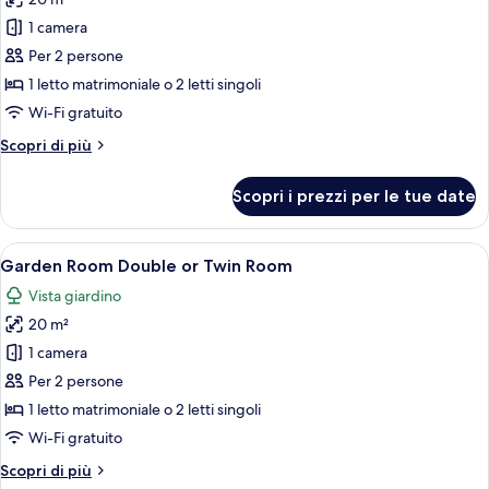
foto
letti
per
1 camera
singoli
Camera
Per 2 persone
Deluxe
1 letto matrimoniale o 2 letti singoli
con
Wi-Fi gratuito
letto
Altri
Scopri di più
matrimoniale
dettagli
o
per
Scopri i prezzi per le tue date
2
Camera
Deluxe
letti
con
Apri
Camera d'albergo moderna con un letto
singoli
9
letto
Garden Room Double or Twin Room
tutte
matrimoniale
Vista giardino
o
le
2
20 m²
foto
letti
per
1 camera
singoli
Garden
Per 2 persone
Room
1 letto matrimoniale o 2 letti singoli
Double
Wi-Fi gratuito
or
Altri
Scopri di più
Twin
dettagli