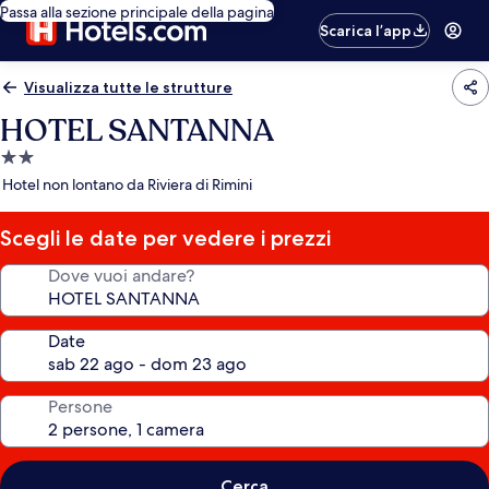
Passa alla sezione principale della pagina
Scarica l’app
Visualizza tutte le strutture
HOTEL SANTANNA
Struttura
a
Hotel non lontano da Riviera di Rimini
2.0
stelle
Scegli le date per vedere i prezzi
Dove vuoi andare?
Date
Persone
Cerca