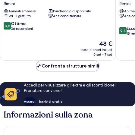
BIANCA
Okinaw
Rimini
Rimini
VELA
Rimini
Animali ammessi
Parcheggio disponibile
Anima
Rimini
Wi-Fi gratuito
Aria condizionata
Aria c
8.2
Ottimo
8,2
9.4
Ecc
su
36 recensioni
9,4
su
18 re
10,
10,
Ottimo,
Il
48 €
Eccezion
36
prezzo
18
tasse e oneri inclusi
recensioni
attuale
6 set - 7 set
recensio
è
48 €
Confronta strutture simili
Accedi per visualizzare gli extra e gli sconti idonei.
Prenotare conviene!
Accedi
Iscriviti gratis
Informazioni sulla zona