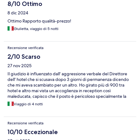
8/10 Ottimo
8 dic 2024
Ottimo Rapporto qualità-prezzo!
Giulietta, viaggio di 5 notti
Recensione verificata
2/10 Scarso
27 nov 2025
Il giudizio è influenzato dall' aggressione verbale del Direttore
dell' hotel che si scusava dopo 3 giorni di permanenza dicendo
che mi aveva scambiato per un altro. Ho girato più di 900 tra
hotel e altro mai vista un accoglienza in reception così
maleducata, capisco che il posto è pericoloso specialmente la
sera ma se si riceve il turista così forse si è sbagliato mestiere.
Viaggio di 4 notti
Consiglierei un mese di riposo al Direttore.
Recensione verificata
10/10 Eccezionale