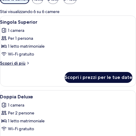
disponibili
per
Stai visualizzando 6 su 6 camere
le
Apri
Una camera da letto con un letto, una 
8
Singola Superior
camere
tutte
1 camera
le
Per 1 persona
foto
per
1 letto matrimoniale
Singola
Wi-Fi gratuito
Superior
Altri
Scopri di più
dettagli
per
Scopri i prezzi per le tue date
Singola
Superior
Apri
Una stanza piccola e pulita con un let
8
Doppia Deluxe
tutte
1 camera
le
Per 2 persone
foto
per
1 letto matrimoniale
Doppia
Wi-Fi gratuito
Deluxe