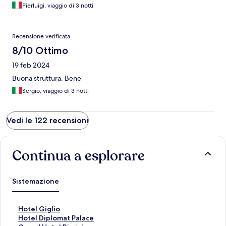
Pierluigi, viaggio di 3 notti
Recensione verificata
8/10 Ottimo
19 feb 2024
Buona struttura. Bene
Sergio, viaggio di 3 notti
Vedi le 122 recensioni
Continua a esplorare
Sistemazione
L
Hotel Giglio
i
L
Hotel Diplomat Palace