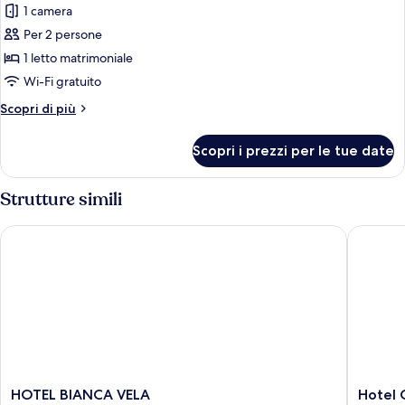
1 camera
le
Per 2 persone
foto
per
1 letto matrimoniale
Doppia
Wi-Fi gratuito
Economy
Altri
Scopri di più
dettagli
per
Scopri i prezzi per le tue date
Doppia
Economy
Strutture simili
HOTEL BIANCA VELA
Hotel O
HOTEL
Hotel
HOTEL BIANCA VELA
Hotel 