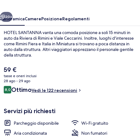
ietro
Avanti
20+
Panoramica
Camere
Posizione
Regolamenti
HOTEL SANTANNA vanta una comoda posizione a soli 15 minuti in
auto da Riviera di Rimini e Viale Ceccarini. Inoltre, luoghi d'interesse
come Rimini Fiera e Italia in Miniatura si trovano a poca distanza in
auto dalla struttura. Altri viaggiatori apprezzano il personale gentile
della struttura.
Il
59 €
prezzo
tasse e oneri inclusi
attuale
28 ago - 29 ago
Terrazza/patio
è
Recensioni
Ottimo
8,0
Vedi le 122 recensioni
59 €
8,0 su 10
Servizi più richiesti
Parcheggio disponibile
Wi-Fi gratuito
Aria condizionata
Non fumatori