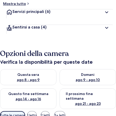
Mostra tutto
Servizi principali
(6)
Sentirsi a casa
(4)
Opzioni della camera
Verifica la disponibilità per queste date
Verifica la disponibilità per questa sera, ago 8 - ago 9
Verifica la disponibilità per d
Questa sera
Domani
ago 8 - ago 9
ago 9 - ago 10
Verifica la disponibilità per questo fine settimana, ago 14 - ag
Verifica la disponibilità per i
Questo fine settimana
Il prossimo fine
settimana
ago 14 - ago 16
ago 21 - ago 23
Filtri
Tutte le camere
1 letto
2 letti
3+ letti