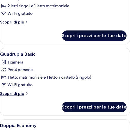
Quadrupla
2 letti singoli e 1 letto matrimoniale
familiare,
Wi-Fi gratuito
vista
Altri
Scopri di più
mare
dettagli
per
Scopri i prezzi per le tue date
Quadrupla
familiare,
vista
Apri
Quadrupla Basic | Una cassaforte in ca
1
mare
Quadrupla Basic
tutte
1 camera
le
Per 4 persone
foto
per
1 letto matrimoniale e 1 letto a castello (singolo)
Quadrupla
Wi-Fi gratuito
Basic
Altri
Scopri di più
dettagli
per
Scopri i prezzi per le tue date
Quadrupla
Basic
Apri
Doppia Economy | Una cassaforte in ca
1
Doppia Economy
tutte