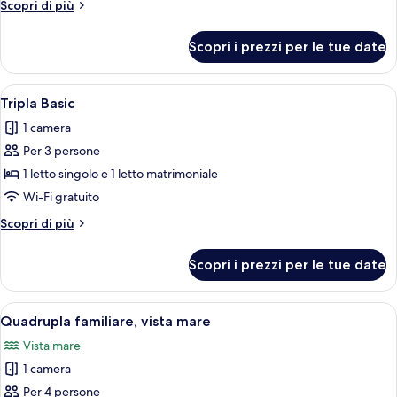
Altri
Scopri di più
dettagli
per
Scopri i prezzi per le tue date
Doppia
Deluxe
Apri
Una camera d'albergo con due letti, un
9
Tripla Basic
tutte
1 camera
le
Per 3 persone
foto
per
1 letto singolo e 1 letto matrimoniale
Tripla
Wi-Fi gratuito
Basic
Altri
Scopri di più
dettagli
per
Scopri i prezzi per le tue date
Tripla
Basic
Apri
Una camera d'albergo con due letti, u
9
Quadrupla familiare, vista mare
tutte
Vista mare
le
1 camera
foto
per
Per 4 persone