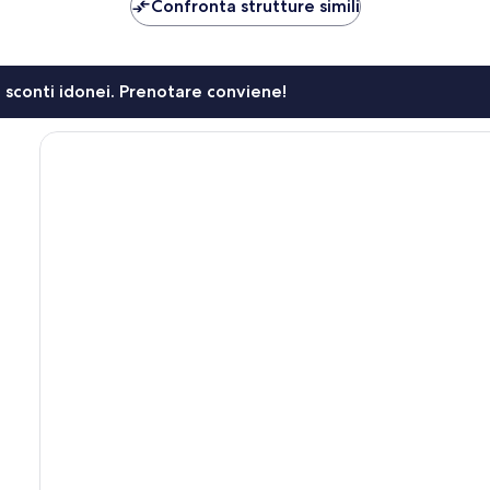
98 €
72 €
Confronta strutture simili
li sconti idonei. Prenotare conviene!