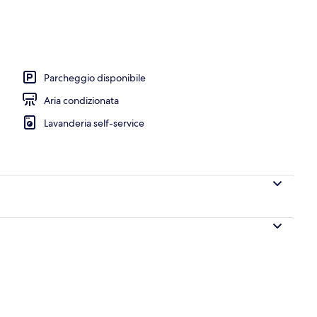
Deluxe, 2 camere da letto | Bagno | Soffione a pioggia, articoli per l'igiene 
Parcheggio disponibile
Aria condizionata
Lavanderia self-service