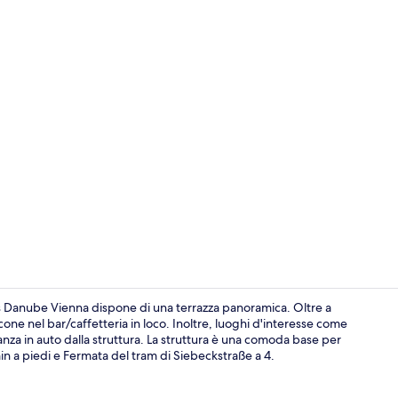
Hall
es Danube Vienna dispone di una terrazza panoramica. Oltre a
one nel bar/caffetteria in loco. Inoltre, luoghi d'interesse come
nza in auto dalla struttura. La struttura è una comoda base per
Appartamento 
in a piedi e Fermata del tram di Siebeckstraße a 4.