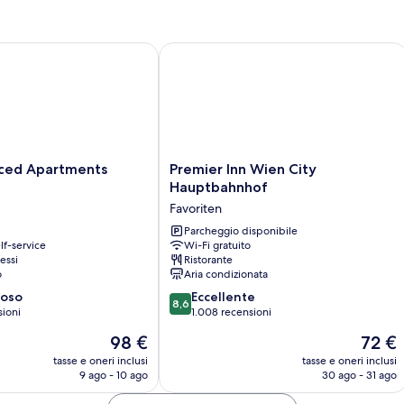
camere
da
letto
ed Apartments Vienna
Premier Inn Wien City Hauptbahnhof
Premier
iced Apartments
Premier Inn Wien City
Inn
Hauptbahnhof
Wien
Favoriten
City
Hauptbahnhof
Parcheggio disponibile
lf-service
Wi-Fi gratuito
Favoriten
essi
Ristorante
o
Aria condizionata
8.6
ioso
Eccellente
8,6
su
sioni
1.008 recensioni
10,
Il
Il
98 €
72 €
Eccellente,
prezzo
prezzo
1.008
tasse e oneri inclusi
tasse e oneri inclusi
attuale
attuale
9 ago - 10 ago
30 ago - 31 ago
recensioni
è
è