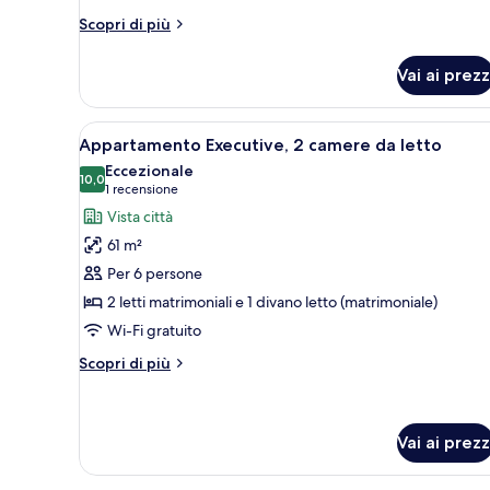
Altri
Scopri di più
dettagli
per
Vai ai prezz
Appartamento,
1
camera
Apri
Una cucina moderna con tavolo 
8
da
Appartamento Executive, 2 camere da letto
tutte
letto
Eccezionale
le
10,0
10,0 su 10
(1
1 recensione
foto
recensione)
Vista città
per
61 m²
Appartamento
Per 6 persone
Executive,
2 letti matrimoniali e 1 divano letto (matrimoniale)
2
Wi-Fi gratuito
camere
da
Altri
Scopri di più
letto
dettagli
per
Appartamento
Executive,
Vai ai prezz
2
camere