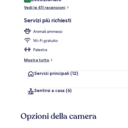
9,4 su 10
Vedi le 411 recensioni
Appartamento 
Servizi più richiesti
Animali ammessi
Wi-Fi gratuito
Palestra
Mostra tutto
Servizi principali
(12)
Sentirsi a casa
(6)
Opzioni della camera