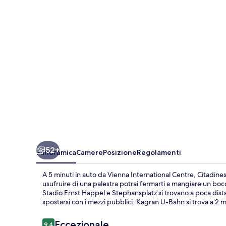
52+
Panoramica
Camere
Posizione
Regolamenti
A 5 minuti in auto da Vienna International Centre, Citadin
usufruire di una palestra potrai fermarti a mangiare un bocc
Stadio Ernst Happel e Stephansplatz si trovano a poca dista
spostarsi con i mezzi pubblici: Kagran U-Bahn si trova a 2 m
Recensioni
Eccezionale
9,4