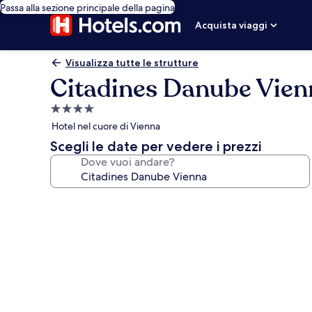
Passa alla sezione principale della pagina
Acquista viaggi
Visualizza tutte le strutture
Citadines Danube Vien
Struttura
a
Hotel nel cuore di Vienna
4.0
Scegli le date per vedere i prezzi
stelle
Dove vuoi andare?
Galleria
fotografica
per
Citadines
Danube
Vienna