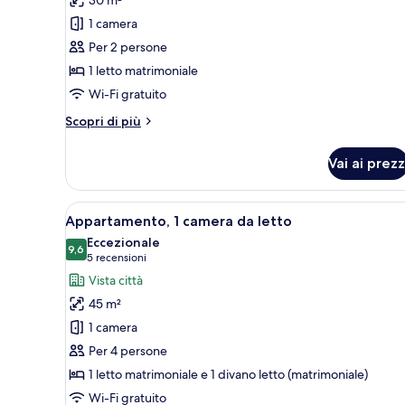
Monolocale
1 camera
Executive
Per 2 persone
1 letto matrimoniale
Wi-Fi gratuito
Altri
Scopri di più
dettagli
per
Vai ai prezz
Monolocale
Executive
Apri
Appartamento, 1 camera da lett
6
Appartamento, 1 camera da letto
tutte
Eccezionale
le
9,6
9,6 su 10
(5
5 recensioni
foto
recensioni)
Vista città
per
45 m²
Appartamento,
1 camera
1
Per 4 persone
camera
1 letto matrimoniale e 1 divano letto (matrimoniale)
da
letto
Wi-Fi gratuito