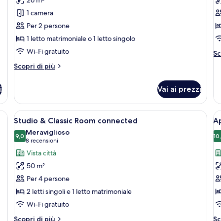
Monolocale
C
1 camera
Cl
Per 2 persone
1 letto matrimoniale o 1 letto singolo
Wi-Fi gratuito
Al
Sc
de
Altri
Scopri di più
pe
dettagli
C
per
Cl
i
Vai ai prezzi
Monolocale
o | Una cassaforte in camera, una scrivania, postazione laptop
Apri
Studio & Classic Room connected | Una
A
6
Studio & Classic Room connected
Ap
tutte
t
Meraviglioso
le
9,0
le
10
9,0 su 10
(8
8 recensioni
foto
f
recensioni)
Vista città
per
p
50 m²
Studio
A
Per 4 persone
&
E
2 letti singoli e 1 letto matrimoniale
Classic
1
Wi-Fi gratuito
Room
c
connected
d
Altri
Al
Scopri di più
Sc