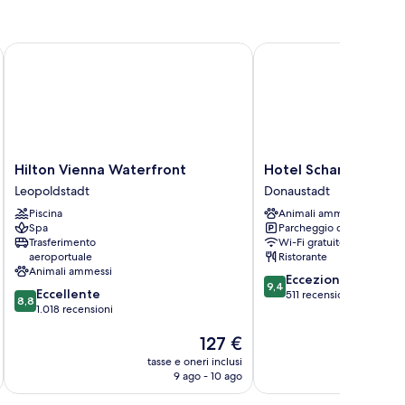
Hilton Vienna Waterfront
Hotel Schani UNO City
Hilton
Hotel
Hilton Vienna Waterfront
Hotel Schani UNO Ci
Vienna
Schani
Leopoldstadt
Donaustadt
Waterfront
UNO
Piscina
Animali ammessi
Leopoldstadt
City
Spa
Parcheggio disponibile
Donaustadt
Trasferimento
Wi-Fi gratuito
aeroportuale
Ristorante
Animali ammessi
9.4
Eccezionale
9,4
8.8
Eccellente
su
511 recensioni
8,8
su
1.018 recensioni
10,
10,
Eccezionale,
Il
127 €
Eccellente,
511
prezzo
1.018
recensioni
tasse e oneri inclusi
t
attuale
recensioni
9 ago - 10 ago
è