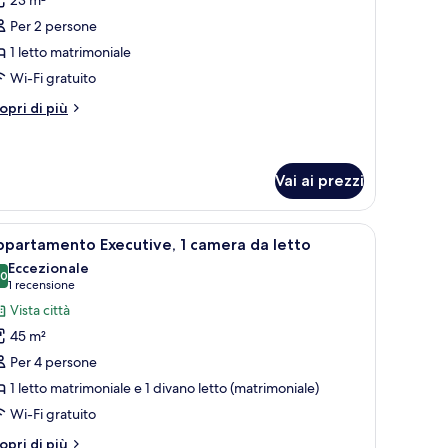
amera
Per 2 persone
assic
1 letto matrimoniale
Wi-Fi gratuito
tri
opri di più
ttagli
r
amera
assic
Vai ai prezzi
 cassaforte in camera, una scrivania, postazione laptop
pri
Appartamento Executive, 1 camera da letto | U
7
partamento Executive, 1 camera da letto
utte
Eccezionale
,0
10,0 su 10
(1
1 recensione
oto
recensione)
Vista città
er
45 m²
ppartamento
Per 4 persone
xecutive,
1 letto matrimoniale e 1 divano letto (matrimoniale)
Wi-Fi gratuito
amera
a
tri
opri di più