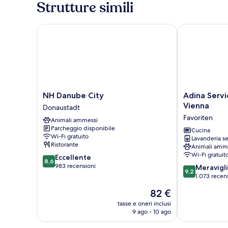
Strutture simili
da
letto
NH Danube City
Adina Servic
NH
Adina
NH Danube City
Adina Serv
Danube
Serviced
Vienna
Donaustadt
City
Apartments
Favoriten
Animali ammessi
Donaustadt
Vienna
Parcheggio disponibile
Favoriten
Cucina
Wi-Fi gratuito
Lavanderia se
Ristorante
Animali amm
Wi-Fi gratuit
8.6
Eccellente
8,6
su
983 recensioni
9.2
Meravigl
9,2
10,
su
1.073 recen
Eccellente,
10,
Il
82 €
983
Meraviglioso,
prezzo
recensioni
1.073
tasse e oneri inclusi
attuale
9 ago - 10 ago
recensioni
è