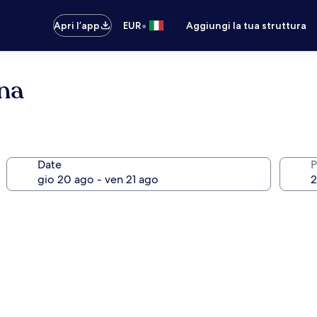
•
Apri l’app
EUR
Aggiungi la tua struttura
na
Date
P