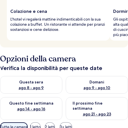
Colazione e cena
Dormir
L'hotel vi regalerà mattine indimenticabili con la sua
Gli ospi
colazione a buffet. Un ristorante vi attende per pranzi
alta qua
sostanziosi e cene deliziose.
di cusci
più piac
Opzioni della camera
Verifica la disponibilità per queste date
Verifica la disponibilità per questa sera, ago 8 - ago 9
Verifica la disponibilità per d
Questa sera
Domani
ago 8 - ago 9
ago 9 - ago 10
Verifica la disponibilità per questo fine settimana, ago 14 - ag
Verifica la disponibilità per i
Questo fine settimana
Il prossimo fine
settimana
ago 14 - ago 16
ago 21 - ago 23
Filtri
Tutte le camere
1 letto
2 letti
3+ letti