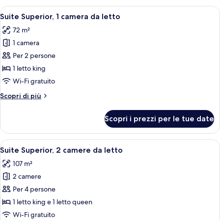
1
Apri
Una moderna camera d'hotel con un let
5
letto
Suite Superior, 1 camera da letto
tutte
king
72 m²
le
1 camera
foto
per
Per 2 persone
Suite
1 letto king
Superior,
Wi-Fi gratuito
1
Altri
Scopri di più
camera
dettagli
da
per
Scopri i prezzi per le tue date
Suite
letto
Superior,
1
Apri
Una camera d'albergo con un letto gr
5
camera
Suite Superior, 2 camere da letto
tutte
da
107 m²
letto
le
2 camere
foto
per
Per 4 persone
Suite
1 letto king e 1 letto queen
Superior,
Wi-Fi gratuito