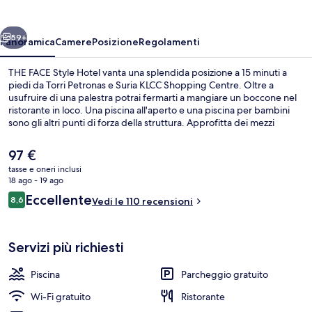
Hotel
ietro
Avanti
59+
Panoramica
Camere
Posizione
Regolamenti
THE FACE Style Hotel vanta una splendida posizione a 15 minuti a
piedi da Torri Petronas e Suria KLCC Shopping Centre. Oltre a
usufruire di una palestra potrai fermarti a mangiare un boccone nel
ristorante in loco. Una piscina all'aperto e una piscina per bambini
sono gli altri punti di forza della struttura. Approfitta dei mezzi
pubblici nelle vicinanze: Stazione di Bukit Nanas è a 4 min e Dang
Wangi Station a 6 min a piedi.
Il
97 €
prezzo
tasse e oneri inclusi
attuale
18 ago - 19 ago
Piscina all'aperto
è
Recensioni
Eccellente
8,6
Vedi le 110 recensioni
97 €
8,6 su 10
Servizi più richiesti
Piscina
Parcheggio gratuito
Wi-Fi gratuito
Ristorante