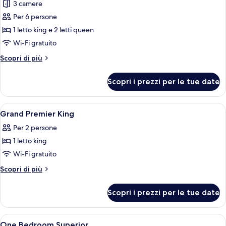
3 camere
foto
per
Per 6 persone
Suite
1 letto king e 2 letti queen
Deluxe,
Wi-Fi gratuito
3
Altri
Scopri di più
camere
dettagli
da
per
Scopri i prezzi per le tue date
Suite
letto
Deluxe,
3
Apri
Biancheria da letto di alta qualità, cop
5
camere
Grand Premier King
tutte
da
Per 2 persone
letto
le
1 letto king
foto
per
Wi-Fi gratuito
Grand
Altri
Scopri di più
Premier
dettagli
per
King
Scopri i prezzi per le tue date
Grand
Premier
King
Apri
Biancheria da letto di alta qualità, cop
4
One Bedroom Superior