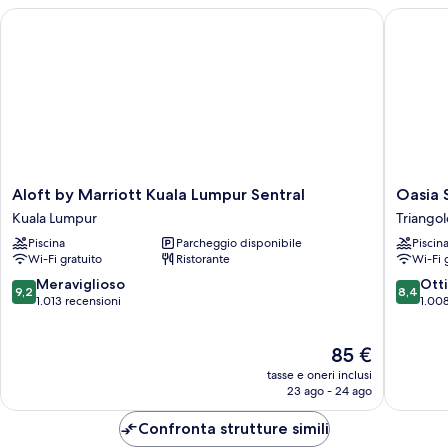
Aloft by Marriott Kuala Lumpur Sentral
Oasia Su
Aloft
Oasia
Aloft by Marriott Kuala Lumpur Sentral
Oasia 
by
Suites
Kuala Lumpur
Triangol
Marriott
Kuala
Piscina
Parcheggio disponibile
Piscin
Kuala
Lumpur
Wi-Fi gratuito
Ristorante
Wi-Fi 
Lumpur
Triangol
Sentral
d'oro
9.2
8.4
Meraviglioso
Ott
9,2
8,4
Kuala
su
su
1.013 recensioni
1.008
Lumpur
10,
10,
Meraviglioso,
Ottimo,
Il
85 €
1.013
1.008
prezzo
recensioni
recensio
tasse e oneri inclusi
attuale
23 ago - 24 ago
è
85 €
Confronta strutture simili