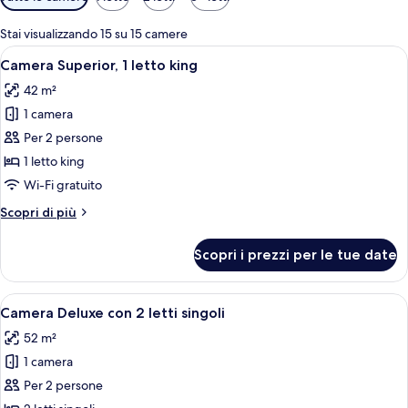
disponibili
per
Stai visualizzando 15 su 15 camere
le
Apri
Una camera d'albergo con un letto gra
5
Camera Superior, 1 letto king
camere
tutte
42 m²
le
1 camera
foto
per
Per 2 persone
Camera
1 letto king
Superior,
Wi-Fi gratuito
1
Altri
Scopri di più
letto
dettagli
king
per
Scopri i prezzi per le tue date
Camera
Superior,
1
Apri
Camera d'albergo con due letti, una gr
4
letto
Camera Deluxe con 2 letti singoli
tutte
king
52 m²
le
1 camera
foto
per
Per 2 persone
Camera