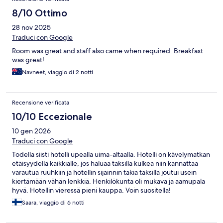
8/10 Ottimo
28 nov 2025
Traduci con Google
Room was great and staff also came when required. Breakfast
was great!
Navneet, viaggio di 2 notti
Recensione verificata
10/10 Eccezionale
10 gen 2026
Traduci con Google
Todella siisti hotelli upealla uima-altaalla. Hotelli on kävelymatkan
etäisyydellä kaikkialle, jos haluaa taksilla kulkea niin kannattaa
varautua ruuhkiin ja hotellin sijainnin takia taksilla joutui usein
kiertämään vähän lenkkiä. Henkilökunta oli mukava ja aamupala
hyvä. Hotellin vieressä pieni kauppa. Voin suositella!
Saara, viaggio di 6 notti