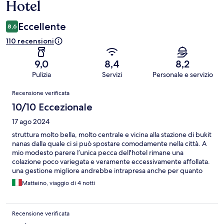
Hotel
Eccellente
8,6
110 recensioni
9,0
8,4
8,2
Pulizia
Servizi
Personale e servizio
Recensioni
Recensione verificata
10/10 Eccezionale
17 ago 2024
struttura molto bella, molto centrale e vicina alla stazione di bukit
nanas dalla quale ci si può spostare comodamente nella città. A
mio modesto parere l’unica pecca dell'hotel rimane una
colazione poco variegata e veramente eccessivamente affollata.
una gestione migliore andrebbe intrapresa anche per quanto
riguarda l’uso della piscina e dei lettini da sole. da tornarci
Matteino, viaggio di 4 notti
Recensione verificata