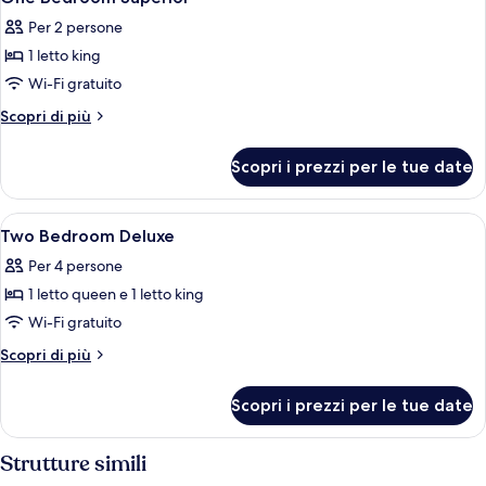
tutte
Per 2 persone
le
1 letto king
foto
per
Wi-Fi gratuito
One
Altri
Scopri di più
Bedroom
dettagli
per
Superior
Scopri i prezzi per le tue date
One
Bedroom
Superior
Apri
Biancheria da letto di alta qualità, cop
8
Two Bedroom Deluxe
tutte
Per 4 persone
le
1 letto queen e 1 letto king
foto
per
Wi-Fi gratuito
Two
Altri
Scopri di più
Bedroom
dettagli
per
Deluxe
Scopri i prezzi per le tue date
Two
Bedroom
Deluxe
Strutture simili