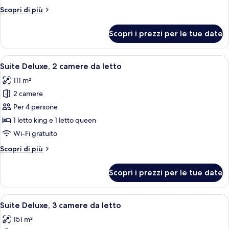
2
Altri
Scopri di più
camere
dettagli
da
per
Scopri i prezzi per le tue date
Suite
letto
Superior,
2
Apri
Una camera d'hotel moderna con un let
7
camere
Suite Deluxe, 2 camere da letto
tutte
da
111 m²
letto
le
2 camere
foto
per
Per 4 persone
Suite
1 letto king e 1 letto queen
Deluxe,
Wi-Fi gratuito
2
Altri
Scopri di più
camere
dettagli
da
per
Scopri i prezzi per le tue date
Suite
letto
Deluxe,
2
Apri
Una camera d'albergo moderna con un l
8
camere
Suite Deluxe, 3 camere da letto
tutte
da
151 m²
letto
le