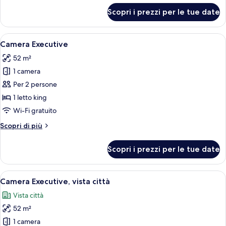
king
per
Scopri i prezzi per le tue date
Camera
Deluxe,
1
Apri
Una moderna camera d'hotel con un amp
5
letto
Camera Executive
tutte
king
52 m²
le
1 camera
foto
per
Per 2 persone
Camera
1 letto king
Executive
Wi-Fi gratuito
Altri
Scopri di più
dettagli
per
Scopri i prezzi per le tue date
Camera
Executive
Apri
Camera d'albergo con un letto grande, u
8
Camera Executive, vista città
tutte
Vista città
le
52 m²
foto
per
1 camera