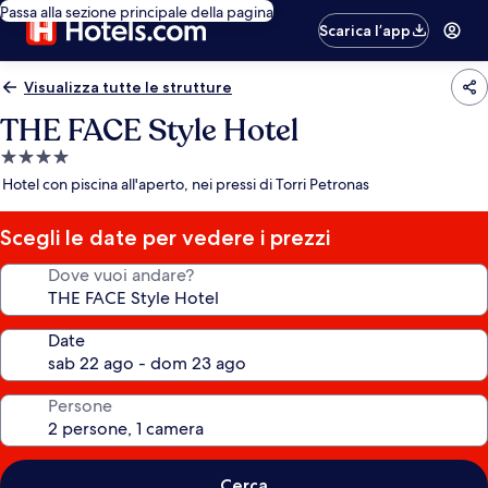
Passa alla sezione principale della pagina
Scarica l’app
Visualizza tutte le strutture
THE FACE Style Hotel
Struttura
a
Hotel con piscina all'aperto, nei pressi di Torri Petronas
4.0
stelle
Scegli le date per vedere i prezzi
Dove vuoi andare?
Date
Persone
Cerca