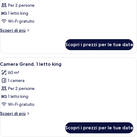
Camera
Per 2 persone
Executive,
1 letto king
vista
Wi-Fi gratuito
città
Altri
Scopri di più
dettagli
per
Scopri i prezzi per le tue date
Camera
Executive,
vista
Apri
Una moderna camera d'hotel con un amp
5
città
Camera Grand, 1 letto king
tutte
60 m²
le
1 camera
foto
per
Per 2 persone
Camera
1 letto king
Grand,
Wi-Fi gratuito
1
Altri
Scopri di più
letto
dettagli
king
per
Scopri i prezzi per le tue date
Camera
Grand,