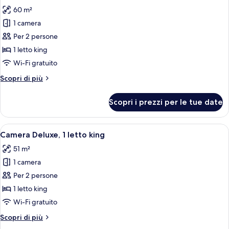
tutte
king
60 m²
le
1 camera
foto
per
Per 2 persone
Camera
1 letto king
Premier,
Wi-Fi gratuito
1
Altri
Scopri di più
letto
dettagli
king
per
Scopri i prezzi per le tue date
Camera
Premier,
1
Apri
Una camera d'albergo con un letto gra
5
letto
Camera Deluxe, 1 letto king
tutte
king
51 m²
le
1 camera
foto
per
Per 2 persone
Camera
1 letto king
Deluxe,
Wi-Fi gratuito
1
Altri
Scopri di più
letto
dettagli