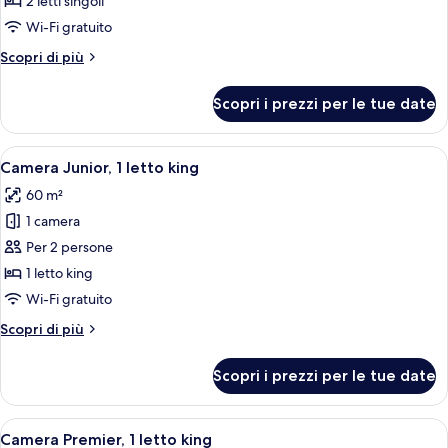
2 letti singoli
Deluxe
Wi-Fi gratuito
con
Altri
Scopri di più
2
dettagli
letti
per
Scopri i prezzi per le tue date
Camera
singoli
Deluxe
con
Apri
Camera d'albergo con un letto, un div
5
2
Camera Junior, 1 letto king
tutte
letti
60 m²
singoli
le
1 camera
foto
per
Per 2 persone
Camera
1 letto king
Junior,
Wi-Fi gratuito
1
Altri
Scopri di più
letto
dettagli
king
per
Scopri i prezzi per le tue date
Camera
Junior,
1
Apri
Una camera d'albergo con un letto gra
6
letto
Camera Premier, 1 letto king