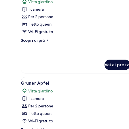
Vista giardino
le
1 camera
foto
per
Per 2 persone
Villa
1 letto queen
Ardesia
Wi-Fi gratuito
Altri
Scopri di più
dettagli
per
Villa
Ardesia
Vai ai prezz
Apri
Una camera d'albergo con due l
9
Grüner Apfel
tutte
Vista giardino
le
1 camera
foto
per
Per 2 persone
Grüner
1 letto queen
Apfel
Wi-Fi gratuito