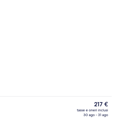
Solarium
ura
Il
217 €
prezzo
tasse e oneri inclusi
attuale
30 ago - 31 ago
io
Esterni
è
217 €