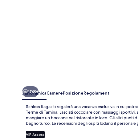
108+
Panoramica
Camere
Posizione
Regolamenti
Schloss Ragaz ti regalerà una vacanza esclusiva in cui potra
Terme di Tamina. Lasciati coccolare con massaggi sportivi, 
mangiare un boccone nel ristorante in loco. Gli altri punti 
bagno turco. Le recensioni degli ospiti lodano il personale g
VIP Access