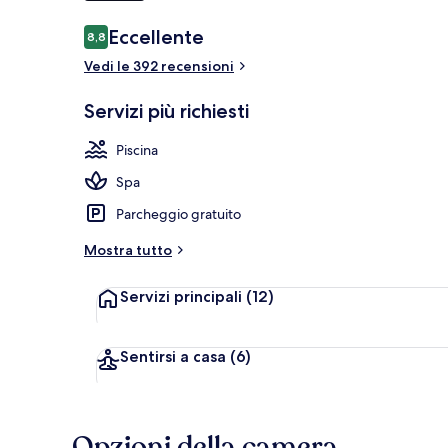
Recensioni
Eccellente
8,8
8,8 su 10
Esterni
Vedi le 392 recensioni
Servizi più richiesti
Piscina
Spa
Parcheggio gratuito
Mostra tutto
Servizi principali
(12)
Sentirsi a casa
(6)
Opzioni della camera