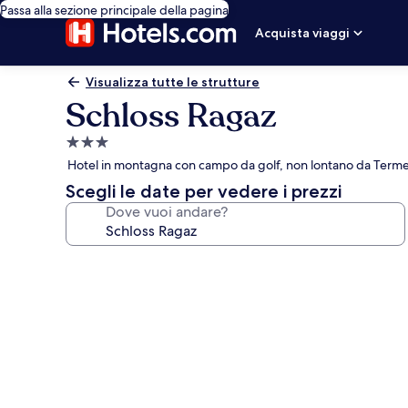
Passa alla sezione principale della pagina
Acquista viaggi
Visualizza tutte le strutture
Schloss Ragaz
Struttura
a
Hotel in montagna con campo da golf, non lontano da Terme
3.0
Scegli le date per vedere i prezzi
stelle
Dove vuoi andare?
Galleria
fotografica
per
Schloss
Ragaz