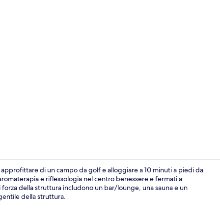
Video strutt
i approfittare di un campo da golf e alloggiare a 10 minuti a piedi da
aromaterapia e riflessologia nel centro benessere e fermati a
di forza della struttura includono un bar/lounge, una sauna e un
Terrazza/pat
entile della struttura.