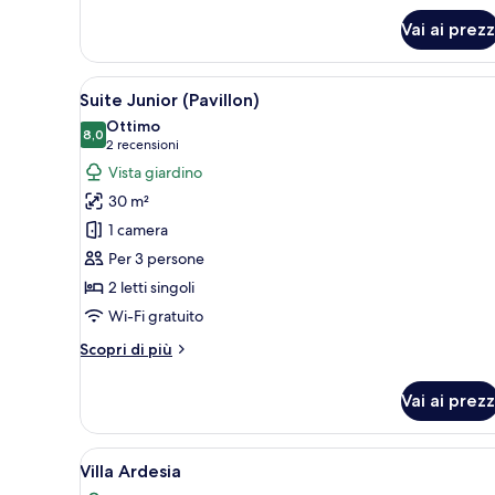
per
Vai ai prezz
Camera
singola
(Residenz)
Apri
Una camera da letto moderna co
5
Suite Junior (Pavillon)
tutte
Ottimo
le
8,0
8,0 su 10
(2
2 recensioni
foto
recensioni)
Vista giardino
per
30 m²
Suite
1 camera
Junior
Per 3 persone
(Pavillon)
2 letti singoli
Wi-Fi gratuito
Altri
Scopri di più
dettagli
per
Vai ai prezz
Suite
Junior
(Pavillon)
Apri
Una camera da letto con un let
7
Villa Ardesia
tutte