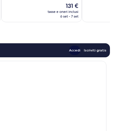
Eccezionale,
Meraviglioso,
Il
131 €
95
194
prezzo
tasse e oneri inclusi
t
recensioni
recensioni
attuale
6 set - 7 set
è
131 €
Accedi
Iscriviti gratis