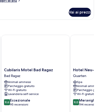
tri
opri di più
ttagli
r
Vai ai prezzi
agine
Cubilaris Motel Bad Ragaz
Hotel Neu-Schönstatt
Cubilaris
Hotel
Cubilaris Motel Bad Ragaz
Hotel Neu-Schönsta
Motel
Neu-
Bad Ragaz
Quarten
Bad
Schönstatt
Animali ammessi
Spa
Ragaz
Quarten
Parcheggio gratuito
Animali ammessi
Bad
Wi-Fi gratuito
Parcheggio gratuito
Ragaz
Lavanderia self-service
Wi-Fi gratuito
9.6
9.0
Eccezionale
Meraviglioso
9,6
9,0
su
su
95 recensioni
194 recensioni
10,
10,