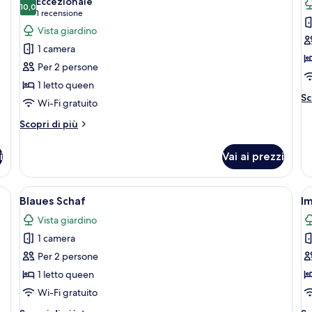
Eccezionale
le
10,0
le
10,0 su 10
(1
1 recensione
foto
f
recensione)
Vista giardino
per
p
1 camera
Therme
G
Per 2 persone
Oase
S
1 letto queen
Al
Sc
Wi-Fi gratuito
de
pe
Altri
Scopri di più
G
dettagli
Sc
per
i
Vai ai prezzi
Therme
Oase
etti, un murale raffigurante una mela verde e un piccolo comodino in legno
Apri
Camera da letto con un letto grande, 
A
8
Blaues Schaf
I
tutte
t
Vista giardino
le
le
1 camera
foto
f
per
p
Per 2 persone
Blaues
I
1 letto queen
Schaf
Wi-Fi gratuito