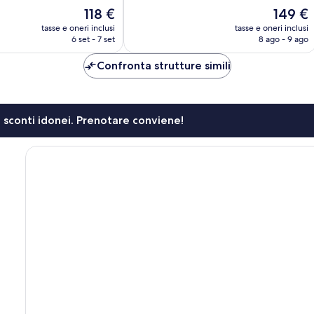
Ottimo,
Il
Il
118 €
149 €
424
prezzo
prezzo
tasse e oneri inclusi
tasse e oneri inclusi
recensioni
attuale
attuale
6 set - 7 set
8 ago - 9 ago
è
è
118 €
149 €
Confronta strutture simili
li sconti idonei. Prenotare conviene!