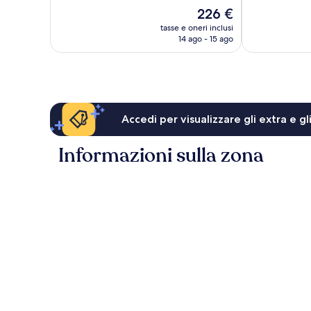
Eccezionale,
recensioni
Il
226 €
110
prezzo
tasse e oneri inclusi
recensioni
attuale
14 ago - 15 ago
è
226 €
Accedi per visualizzare gli extra e g
Informazioni sulla zona