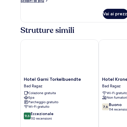
Altri
Scopri di più
dettagli
per
Vai ai prezz
Grüner
Apfel
Strutture simili
Hotel Garni Torkelbuendte
Hotel Krone 
Hotel
Hotel
Hotel Garni Torkelbuendte
Hotel Kron
Garni
Krone
Bad Ragaz
Bad Ragaz
Torkelbuendte
by
Colazione gratuita
Wi-Fi gratuit
Bad
bsmart
Spa
Non fumatori
Ragaz
Bad
Parcheggio gratuito
Ragaz
7.6
Buono
Wi-Fi gratuito
7,6
su
114 recensio
9.6
Eccezionale
10,
9,6
su
110 recensioni
Buono,
10,
114