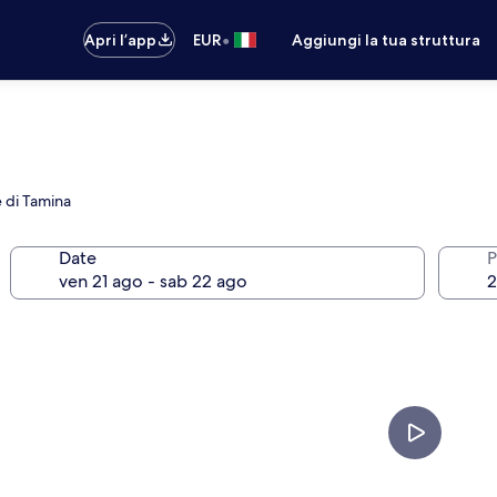
•
Apri l’app
EUR
Aggiungi la tua struttura
 di Tamina
Date
P