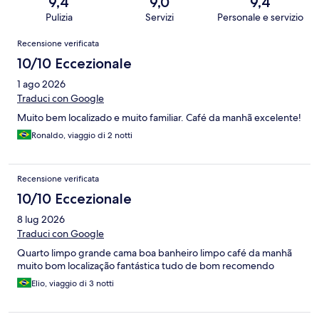
9,4
9,0
9,4
Pulizia
Servizi
Personale e servizio
Recensioni
Recensione verificata
10/10 Eccezionale
1 ago 2026
Traduci con Google
Muito bem localizado e muito familiar. Café da manhã excelente!
Ronaldo, viaggio di 2 notti
Recensione verificata
10/10 Eccezionale
8 lug 2026
Traduci con Google
Quarto limpo grande cama boa banheiro limpo café da manhã
muito bom localização fantástica tudo de bom recomendo
Elio, viaggio di 3 notti