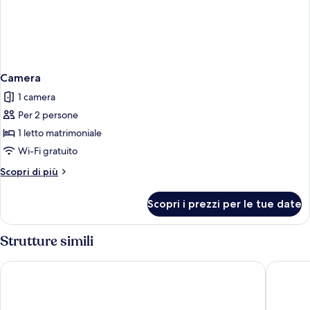
Camera
1 camera
Per 2 persone
1 letto matrimoniale
Wi-Fi gratuito
Altri
Scopri di più
dettagli
per
Scopri i prezzi per le tue date
Camera
Strutture simili
Hotel Metropole
Normand