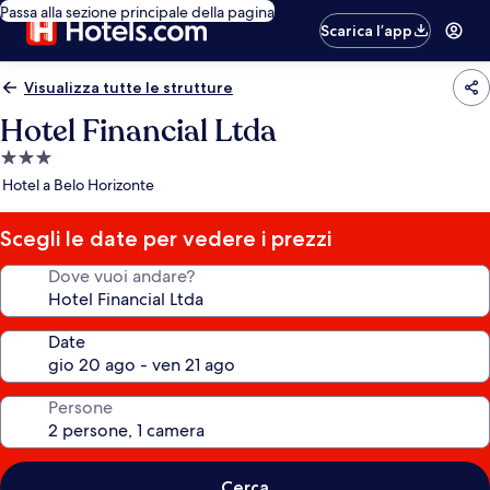
Passa alla sezione principale della pagina
Scarica l’app
Visualizza tutte le strutture
Hotel Financial Ltda
Struttura
a
Hotel a Belo Horizonte
3.0
stelle
Scegli le date per vedere i prezzi
Dove vuoi andare?
Date
Persone
Cerca