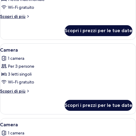
Camera
Wi-Fi gratuito
Altri
Scopri di più
dettagli
per
Scopri i prezzi per le tue date
Camera
Apri
Camera d'albergo con due letti, una scr
2
Camera
tutte
1 camera
le
Per 3 persone
foto
per
3 letti singoli
Camera
Wi-Fi gratuito
Altri
Scopri di più
dettagli
per
Scopri i prezzi per le tue date
Camera
Apri
Una camera d'albergo con un letto, una
2
Camera
tutte
1 camera
le