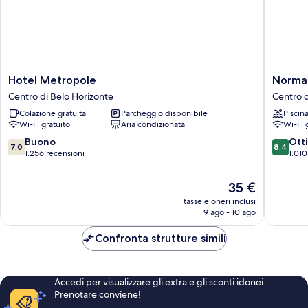
Hotel
Norman
Hotel Metropole
Norma
Metropole
Hotel
Centro di Belo Horizonte
Centro d
Centro
Centro
Colazione gratuita
Parcheggio disponibile
Piscin
di
di
Wi-Fi gratuito
Aria condizionata
Wi-Fi 
Belo
Belo
Horizonte
Horizon
7.0
8.4
Buono
Ott
7,0
8,4
su
su
1.256 recensioni
1.010
10,
10,
Buono,
Ottimo,
Il
35 €
1.256
1.010
prezzo
tasse e oneri inclusi
recensioni
recensio
attuale
9 ago - 10 ago
è
35 €
Confronta strutture simili
Accedi per visualizzare gli extra e gli sconti idonei.
Prenotare conviene!