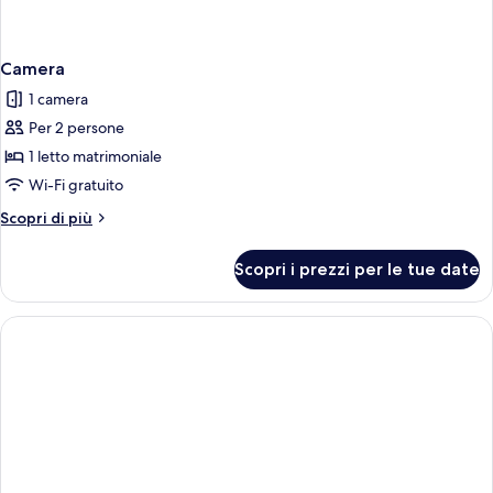
Camera
1 camera
Per 2 persone
1 letto matrimoniale
Wi-Fi gratuito
Altri
Scopri di più
dettagli
per
Scopri i prezzi per le tue date
Camera