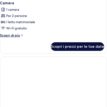
Camera
1 camera
Per 2 persone
1 letto matrimoniale
Wi-Fi gratuito
Altri
Scopri di più
dettagli
per
Scopri i prezzi per le tue date
Camera