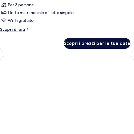
Per 3 persone
foto
per
1 letto matrimoniale e 1 letto singolo
Camera
Wi-Fi gratuito
Altri
Scopri di più
dettagli
per
Scopri i prezzi per le tue date
Camera