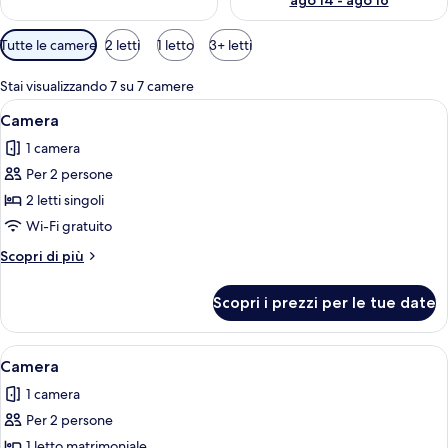
ago 14 - ago 16
Filtri
Tutte le camere
2 letti
1 letto
3+ letti
disponibili
per
Stai visualizzando 7 su 7 camere
le
Apri
Una camera d'albergo con due letti, un
3
Camera
camere
tutte
1 camera
le
Per 2 persone
foto
per
2 letti singoli
Camera
Wi-Fi gratuito
Altri
Scopri di più
dettagli
per
Scopri i prezzi per le tue date
Camera
Apri
Una camera d'albergo con un letto, un
4
Camera
tutte
1 camera
le
Per 2 persone
foto
per
1 letto matrimoniale