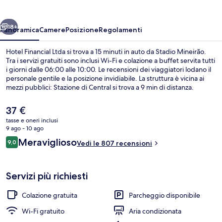
ietro
Avanti
18+
Panoramica
Camere
Posizione
Regolamenti
Hotel Financial Ltda si trova a 15 minuti in auto da Stadio Mineirão.
Tra i servizi gratuiti sono inclusi Wi-Fi e colazione a buffet servita tutti
i giorni dalle 06:00 alle 10:00. Le recensioni dei viaggiatori lodano il
personale gentile e la posizione invidiabile. La struttura è vicina ai
mezzi pubblici: Stazione di Central si trova a 9 min di distanza.
Il
37 €
prezzo
tasse e oneri inclusi
attuale
9 ago - 10 ago
Esterni
è
Recensioni
Meraviglioso
9,0
Vedi le 807 recensioni
37 €
9,0 su 10
Servizi più richiesti
Colazione gratuita
Parcheggio disponibile
Wi-Fi gratuito
Aria condizionata