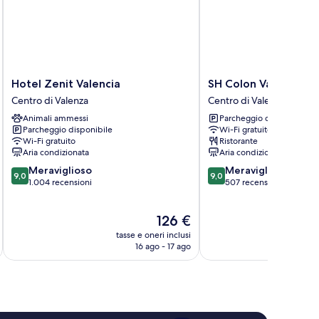
Hotel
SH
Hotel Zenit Valencia
SH Colon Valencia H
Zenit
Colon
Centro di Valenza
Centro di Valenza
Valencia
Valencia
Animali ammessi
Parcheggio disponibile
Centro
Hotel
Parcheggio disponibile
Wi-Fi gratuito
di
Centro
Wi-Fi gratuito
Ristorante
Valenza
di
Aria condizionata
Aria condizionata
Valenza
9.0
9.0
Meraviglioso
Meraviglioso
9,0
9,0
su
su
1.004 recensioni
507 recensioni
10,
10,
Meraviglioso,
Meraviglioso,
Il
126 €
1.004
507
prezzo
recensioni
recensioni
tasse e oneri inclusi
t
attuale
16 ago - 17 ago
è
126 €