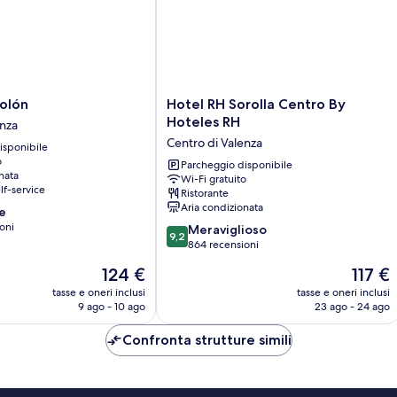
Hotel
olón
Hotel RH Sorolla Centro By
RH
Hoteles RH
enza
Sorolla
Centro di Valenza
isponibile
Centro
o
By
Parcheggio disponibile
nata
Wi-Fi gratuito
Hoteles
lf-service
Ristorante
RH
Aria condizionata
e
Centro
oni
9.2
di
Meraviglioso
9,2
su
Valenza
864 recensioni
10,
Il
Il
124 €
117 €
Meraviglioso,
prezzo
prezzo
864
tasse e oneri inclusi
tasse e oneri inclusi
attuale
attuale
9 ago - 10 ago
23 ago - 24 ago
recensioni
è
è
124 €
117 €
Confronta strutture simili