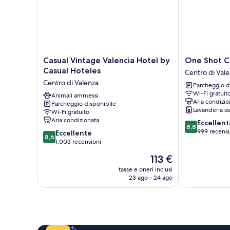
Casual
One
Casual Vintage Valencia Hotel by
One Shot C
Vintage
Shot
Casual Hoteles
Centro di Val
Valencia
Colón
Centro di Valenza
Parcheggio d
Hotel
Centro
Wi-Fi gratuit
by
Animali ammessi
di
Aria condizio
Parcheggio disponibile
Casual
Valenza
Lavanderia se
Wi-Fi gratuito
Hoteles
Aria condizionata
8.8
Eccellent
Centro
8,8
su
999 recensi
8.6
di
Eccellente
8,6
10,
su
Valenza
1.003 recensioni
Eccellente,
10,
Il
113 €
999
Eccellente,
prezzo
recensioni
1.003
tasse e oneri inclusi
attuale
23 ago - 24 ago
recensioni
è
113 €