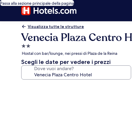
Passa alla sezione principale della pagina
Visualizza tutte le strutture
Venecia Plaza Centro H
Struttura
a
Hostal con bar/lounge, nei pressi di Plaza de la Reina
2.0
Scegli le date per vedere i prezzi
stelle
Dove vuoi andare?
Galleria
fotografica
per
Venecia
Plaza
Centro