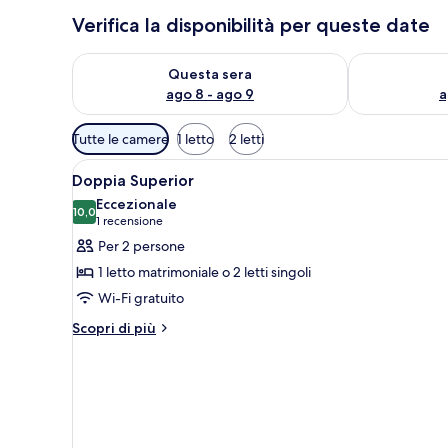
Verifica la disponibilità per queste date
Verifica la disponibilità per questa sera, ago 8 - ago
Verifica la di
Questa sera
ago 8 - ago 9
a
Filtri
Tutte le camere
1 letto
2 letti
disponibili
Apri
Una camera d'albergo con un le
per
5
Doppia Superior
tutte
le
Eccezionale
le
10,0
camere
10,0 su 10
(1
1 recensione
foto
recensione)
Per 2 persone
per
1 letto matrimoniale o 2 letti singoli
Doppia
Wi-Fi gratuito
Superior
Altri
Scopri di più
dettagli
per
Doppia
Superior