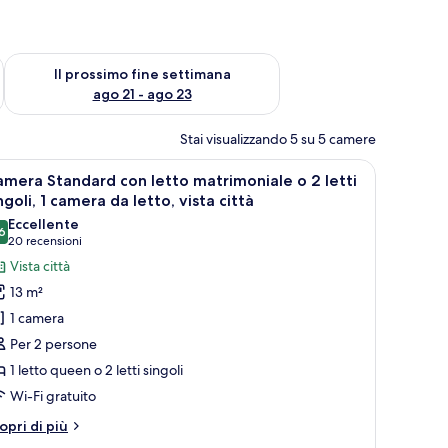
ne settimana, ago 14 - ago 16
Verifica la disponibilità per il prossimo fine settimana, ago 21
Il prossimo fine settimana
ago 21 - ago 23
Stai visualizzando 5 su 5 camere
elevisione, bagno e vista sulla città.
pri
Una camera d'albergo ordinata con un letto, 
5
mera Standard con letto matrimoniale o 2 letti
utte
ngoli, 1 camera da letto, vista città
Eccellente
6
oto
8,6 su 10
(20
20 recensioni
er
recensioni)
Vista città
amera
13 m²
tandard
1 camera
on
Per 2 persone
etto
1 letto queen o 2 letti singoli
atrimoniale
Wi-Fi gratuito
tri
opri di più
tti
ttagli