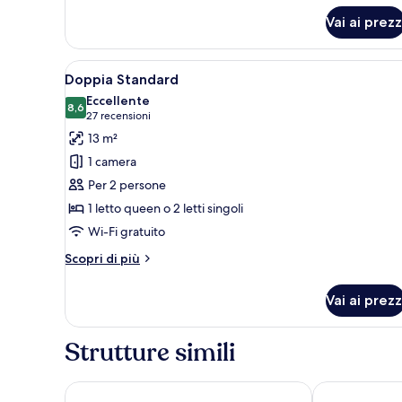
Vai ai prezz
Apri
Una camera d'albergo con due l
5
Doppia Standard
tutte
Eccellente
le
8,6
8,6 su 10
(27
27 recensioni
foto
recensioni)
13 m²
per
1 camera
Doppia
Per 2 persone
Standard
1 letto queen o 2 letti singoli
Wi-Fi gratuito
Altri
Scopri di più
dettagli
per
Vai ai prezz
Doppia
Standard
Strutture simili
Casual Vintage Valencia Hotel by Casual Hoteles
One Shot Col