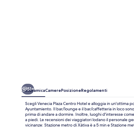
Hotel
51+
Panoramica
Camere
Posizione
Regolamenti
Scegli Venecia Plaza Centro Hotel e alloggia in un'ottima pos
Ayuntamiento. Il bar/lounge e il bar/caffetteria in loco so
prima di andare a dormire. Inoltre, luoghi d'interesse come 
a piedi. Le recensioni dei viaggiatori lodano il personale ge
vicinanze: Stazione metro di Xàtiva è a 5 min e Stazione met