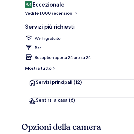
Recensioni
Eccezionale
9,4
9,4 su 10
Vedi le 1.000 recensioni
Esterni
Servizi più richiesti
Wi-Fi gratuito
Bar
Reception aperta 24 ore su 24
Mostra tutto
Servizi principali
(12)
Sentirsi a casa
(6)
Opzioni della camera