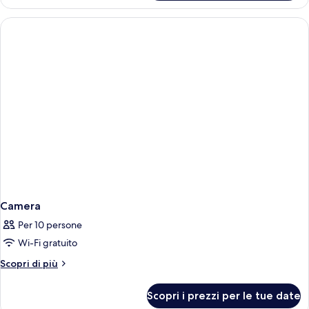
Premium
Camera
Per 10 persone
Wi-Fi gratuito
Altri
Scopri di più
dettagli
per
Scopri i prezzi per le tue date
Camera