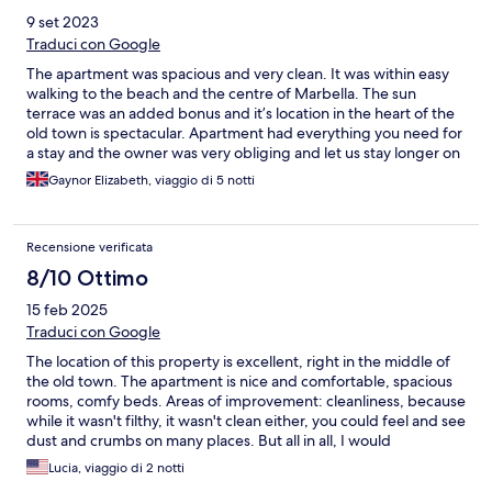
9 set 2023
Traduci con Google
The apartment was spacious and very clean. It was within easy
walking to the beach and the centre of Marbella. The sun
terrace was an added bonus and it’s location in the heart of the
old town is spectacular. Apartment had everything you need for
a stay and the owner was very obliging and let us stay longer on
day of departure as we had a late flight. Highly recommended!
Gaynor Elizabeth, viaggio di 5 notti
Recensione verificata
8/10 Ottimo
15 feb 2025
Traduci con Google
The location of this property is excellent, right in the middle of
the old town. The apartment is nice and comfortable, spacious
rooms, comfy beds. Areas of improvement: cleanliness, because
while it wasn't filthy, it wasn't clean either, you could feel and see
dust and crumbs on many places. But all in all, I would
recommend this place if the owner is willing to clean it a bit
Lucia, viaggio di 2 notti
better.