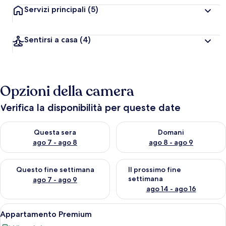
Servizi principali
(5)
Sentirsi a casa
(4)
Opzioni della camera
Verifica la disponibilità per queste date
Verifica la disponibilità per questa sera, ago 7 - ago 8
Verifica la disponibilità per d
Questa sera
Domani
ago 7 - ago 8
ago 8 - ago 9
Verifica la disponibilità per questo fine settimana, ago 7 - ago
Verifica la disponibilità per il
Questo fine settimana
Il prossimo fine
settimana
ago 7 - ago 9
ago 14 - ago 16
Apri
Un cortile con pavimento a scacchi, pi
13
Appartamento Premium
tutte