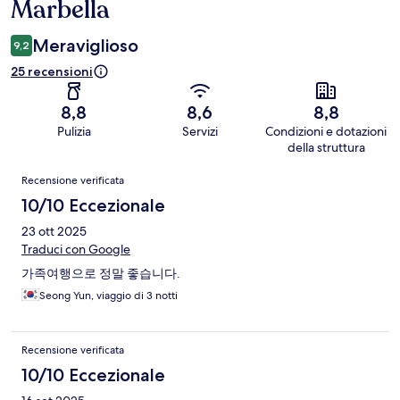
Marbella
Meraviglioso
9,2
25 recensioni
8,8
8,6
8,8
Pulizia
Servizi
Condizioni e dotazioni
della struttura
Recensioni
Recensione verificata
10/10 Eccezionale
23 ott 2025
Traduci con Google
가족여행으로 정말 좋습니다.
Seong Yun, viaggio di 3 notti
Recensione verificata
10/10 Eccezionale