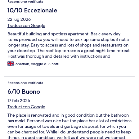
Recensione verificata
available.
10/10 Eccezionale
22 lug 2026
Traduci con Google
Beautiful building and spotless apartment. Basic every day
items provided so you will need to pick up some staples if not a
longer stay. Easy to access and lots of shops and restaurants on
your doorstep. The roof top terrace is a great night time retreat.
Host was thorough and detailed with instructions and
responded to questions. There are limited hours 9 to 9 but
Jonathan, viaggio di 3 notti
quick to reply. It made me want to see how much it would be to
buy the apartment as it was perfect.
Recensione verificata
6/10 Buono
17 feb 2026
Traduci con Google
The place is renovated and in good condition but the bathroon
has mold. Personel was nice but the place has a lot of restrictions
even for usage of towels and garbage disposal, for which you
can be charged for. While i do understand people need to keep
things in good condition, we felt as if we were not welcomed.