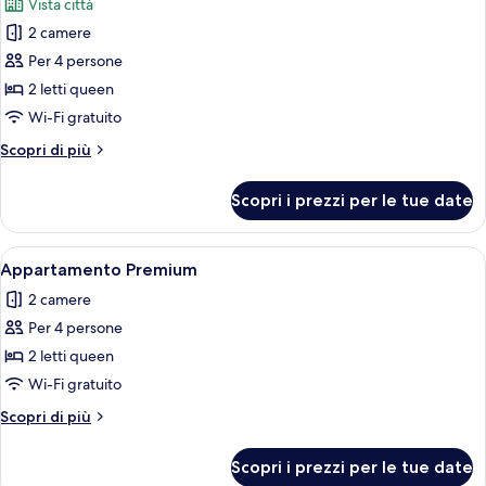
Vista città
le
2 camere
foto
per
Per 4 persone
Appartamento
2 letti queen
Premium
Wi-Fi gratuito
Altri
Scopri di più
dettagli
per
Scopri i prezzi per le tue date
Appartamento
Premium
Apri
Un cortile con vasi sospesi, pavimento 
12
Appartamento Premium
tutte
2 camere
le
Per 4 persone
foto
per
2 letti queen
Appartamento
Wi-Fi gratuito
Premium
Altri
Scopri di più
dettagli
per
Scopri i prezzi per le tue date
Appartamento