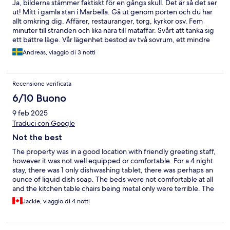
Ja, bilderna stämmer faktiskt för en gångs skull. Det är så det ser
ut! Mitt i gamla stan i Marbella. Gå ut genom porten och du har
allt omkring dig. Affärer, restauranger, torg, kyrkor osv. Fem
minuter till stranden och lika nära till mataffär. Svårt att tänka sig
ett bättre läge. Vår lägenhet bestod av två sovrum, ett mindre
vardagsrum och från köket kan man gå ut på en stor, privat,
Andreas, viaggio di 3 notti
fantastisk terass. Kontakten med värden sköttes framför allt via
WhatsApp och det fungerade jättebra. Vi fick snabb och bra
information, långt innan resan. Det kändes personligt och vi fick
Recensione verificata
bra tips om bl.a. parkering. Magiskt helt enkelt!
6/10 Buono
9 feb 2025
Traduci con Google
Not the best
The property was in a good location with friendly greeting staff,
however it was not well equipped or comfortable. For a 4 night
stay, there was 1 only dishwashing tablet, there was perhaps an
ounce of liquid dish soap. The beds were not comfortable at all
and the kitchen table chairs being metal only were terrible. The
lift barely worked, however we did use the stairs exclusively. I
Jackie, viaggio di 4 notti
was concerned about being stuck in the lift. I didn’t appreciate
the threatening notices abut being charged for stained linens
etc…. All in all for the price, I’m sure there are better options