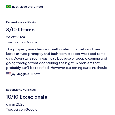
proceso de check-in fue impecable y sin duda planeamos
regresar.
Iris D, viaggio di 2 notti
Recensione verificata
8/10 Ottimo
23 ott 2024
Traduci con Google
The property was clean and well located. Blankets and new
kettle arrived promptly and bathroom stopper was fixed same
day. Downstairs room was noisy because of people coming and
going through front door during the night. A problem that
probably can’t be rectified. However darkening curtains should
be provided.
joy, viaggio di 11 notti
Recensione verificata
10/10 Eccezionale
6 mar 2025
Traduci con Google