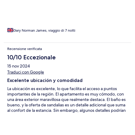
description. A further recommendation would be to add a
parasol to the terrace as it gets very hot and therefore sitting
outside is challenging during the day. That said we enjoyed our
stay in Marbella.
Gary Norman James, viaggio di 7 notti
Recensione verificata
10/10 Eccezionale
15 nov 2024
Traduci con Google
Excelente ubicación y comodidad
La ubicación es excelente, lo que facilita el acceso a puntos
importantes de la región. El apartamento es muy cómodo, con
una área exterior maravillosa que realmente destaca. El baño es
bueno, y la oferta de sandalias es un detalle adicional que suma
al confort de la estancia. Sin embargo, algunos detalles podrían
mejorar: la falta de blackout en una de las suites, donde entra
más luz, genera cierto incomodidad. Además, el hecho de que
haya espejo solo en uno de los cuartos es algo que hace falta,
especialmente cuando no se hospeda solo una pareja. El