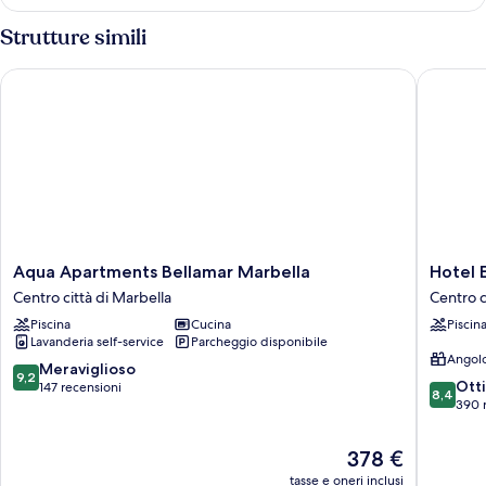
Strutture simili
Aqua Apartments Bellamar Marbella
Hotel El
Aqua
Hotel
Aqua Apartments Bellamar Marbella
Hotel 
Apartments
El
Centro città di Marbella
Centro c
Bellamar
Faro
Piscina
Cucina
Piscin
Marbella
Marbell
Lavanderia self-service
Parcheggio disponibile
Centro
Centro
Angolo
città
città
9.2
Meraviglioso
9,2
8.4
di
di
Ott
su
147 recensioni
8,4
su
Marbella
Marbell
390 
10,
10,
Meraviglioso,
Ottimo,
147
Il
378 €
390
recensioni
prezzo
tasse e oneri inclusi
recensio