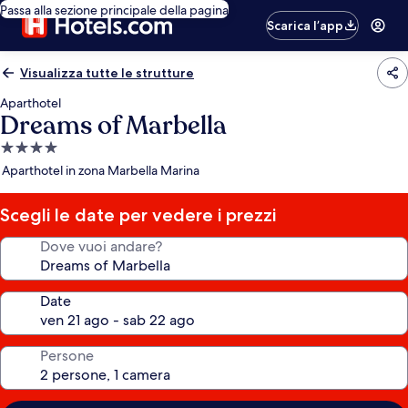
Passa alla sezione principale della pagina
Scarica l’app
Visualizza tutte le strutture
Aparthotel
Dreams of Marbella
Struttura
a
Aparthotel in zona Marbella Marina
4.0
stelle
Scegli le date per vedere i prezzi
Dove vuoi andare?
Date
Persone