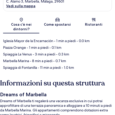
C. Álamo 3, Marbella, Málaga, 29601
Vedi sulla mappa
Mappa
Cosa c’è nei
Come spostarsi
Ristoranti
dintorni?
Iglesia Mayor de la Encarnación
- 1 min a piedi
- 0.0 km
Piazza Orange
- 1 min a piedi
- 0.1 km
Spiaggia La Venus
- 3 min a piedi
- 0.3 km
Marbella Marina
- 8 min a piedi
- 0.7 km
Spiaggia di Fontanilla
- 11 min a piedi
- 1.0 km
Informazioni su questa struttura
Dreams of Marbella
Dreams of Marbella ti regalerà una vacanza esclusiva in cui potrai
approfittare di una terrazza panoramica e alloggiare a 10 minuti a piedi
da Marbella Marina. Gli appartamenti comprendono dotazioni extra
come lavatrici, frigoriferi e microonde.