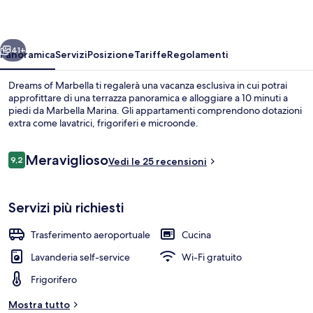
ietro
Avanti
41+
Panoramica
Servizi
Posizione
Tariffe
Regolamenti
Dreams of Marbella ti regalerà una vacanza esclusiva in cui potrai
approfittare di una terrazza panoramica e alloggiare a 10 minuti a
piedi da Marbella Marina. Gli appartamenti comprendono dotazioni
extra come lavatrici, frigoriferi e microonde.
Recensioni
Meraviglioso
9,2
Vedi le 25 recensioni
9,2 su 10
Appartamento Exclusive, vista città | V
Servizi più richiesti
Trasferimento aeroportuale
Cucina
Lavanderia self-service
Wi-Fi gratuito
Frigorifero
Mostra tutto