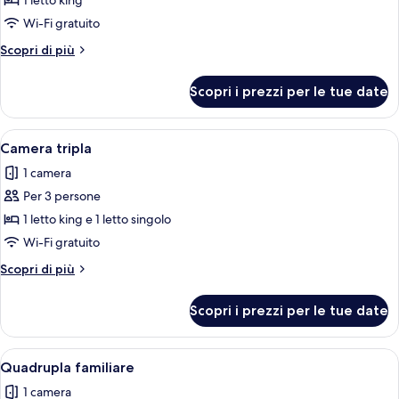
per
1 letto king
Camera
Wi-Fi gratuito
doppia
Altri
Scopri di più
dettagli
per
Scopri i prezzi per le tue date
Camera
doppia
Apri
Una camera d'albergo con due letti, u
8
Camera tripla
tutte
1 camera
le
Per 3 persone
foto
per
1 letto king e 1 letto singolo
Camera
Wi-Fi gratuito
tripla
Altri
Scopri di più
dettagli
per
Scopri i prezzi per le tue date
Camera
tripla
Apri
Una camera d'albergo con un letto, una
7
Quadrupla familiare
tutte
1 camera
le