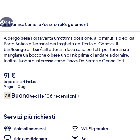
ietro
Avanti
44+
Panoramica
Camere
Posizione
Regolamenti
Albergo della Posta vanta un'ottima posizione, a 15 minuti a piedi da
Porto Antico e Terminal dei traghetti del Porto di Genova. Il
bar/lounge e il bar/caffetteria in loco sono perfetti per fermarsi a
mangiare un boccone o bere un drink prima di andare a dormire.
Inoltre, luoghi d'interesse come Piazza De Ferrari e Genoa Port
Center si trovano a soli 5 minuti in auto.
Il
91 €
prezzo
tasse e oneri inclusi
attuale
9 ago - 10 ago
Terrazza/patio
è
Recensioni
Buono
7,8
Vedi le 106 recensioni
91 €
7,8 su 10
Servizi più richiesti
Animali ammessi
Wi-Fi gratuito
Aria condizionata
Bar