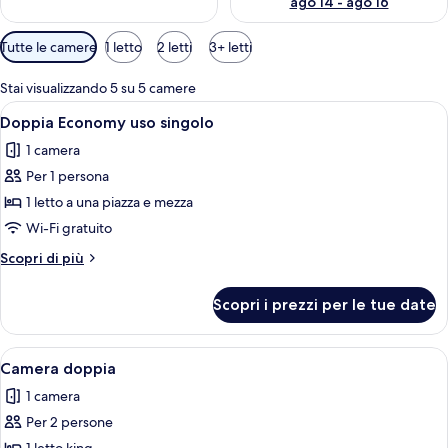
ago 14 - ago 16
Filtri
Tutte le camere
1 letto
2 letti
3+ letti
disponibili
per
Stai visualizzando 5 su 5 camere
le
Apri
Una camera d'albergo con un letto, un
15
Doppia Economy uso singolo
camere
tutte
1 camera
le
Per 1 persona
foto
per
1 letto a una piazza e mezza
Doppia
Wi-Fi gratuito
Economy
Altri
Scopri di più
uso
dettagli
singolo
per
Scopri i prezzi per le tue date
Doppia
Economy
uso
Apri
Una camera d'albergo con un letto, 
14
singolo
Camera doppia
tutte
1 camera
le
Per 2 persone
foto