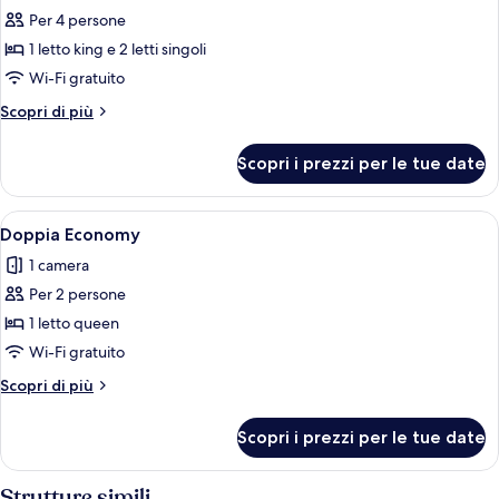
Per 4 persone
foto
per
1 letto king e 2 letti singoli
Quadrupla
Wi-Fi gratuito
familiare
Altri
Scopri di più
dettagli
per
Scopri i prezzi per le tue date
Quadrupla
familiare
Apri
Una camera d'albergo con un letto, un
16
Doppia Economy
tutte
1 camera
le
Per 2 persone
foto
per
1 letto queen
Doppia
Wi-Fi gratuito
Economy
Altri
Scopri di più
dettagli
per
Scopri i prezzi per le tue date
Doppia
Economy
Strutture simili