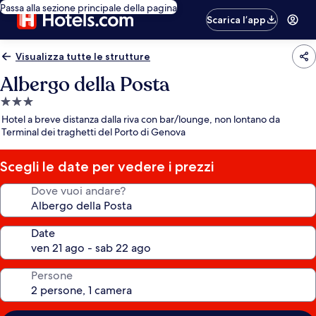
Passa alla sezione principale della pagina
Scarica l’app
Visualizza tutte le strutture
Albergo della Posta
Struttura
a
Hotel a breve distanza dalla riva con bar/lounge, non lontano da
3.0
Terminal dei traghetti del Porto di Genova
stelle
Scegli le date per vedere i prezzi
Dove vuoi andare?
Date
Persone