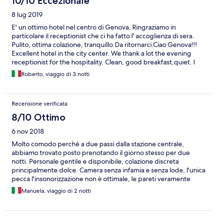
10/10 Eccezionale
8 lug 2019
E' un ottimo hotel nel centro di Genova. Ringraziamo in
particolare il receptionist che ci ha fatto l' accoglienza di sera.
Pulito, ottima colazione, tranquillo.Da ritornarci.Ciao Genova!!!
Excellent hotel in the city center. We thank a lot the evening
receptionist for the hospitality. Clean, good breakfast,quiet. I
will come again. Hello Genova!!!
Roberto, viaggio di 3 notti
Recensione verificata
8/10 Ottimo
6 nov 2018
Molto comodo perché a due passi dalla stazione centrale,
abbiamo trovato posto prenotando il giorno stesso per due
notti. Personale gentile e disponibile, colazione discreta
principalmente dolce. Camera senza infamia e senza lode, l'unica
pecca l'insonorizzazione non è ottimale, le pareti veramente
sottili fanno passare i normali rumori di conversazione dalle altre
Manuela, viaggio di 2 notti
camere.