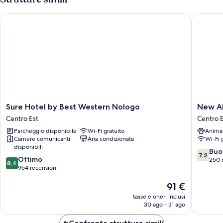
Sure Hotel by Best Western Nologo
New Ale
Sure
New
Sure Hotel by Best Western Nologo
New A
Hotel
Alexand
Centro Est
Centro E
by
Centro
Parcheggio disponibile
Wi-Fi gratuito
Anima
Best
Est
Camere comunicanti
Aria condizionata
Wi-Fi 
Western
disponibili
Nologo
7.2
Buo
7,2
8.4
Centro
Ottimo
su
250 
8,4
su
Est
954 recensioni
10,
10,
Buono,
Il
91 €
Ottimo,
250
prezzo
954
recensio
tasse e oneri inclusi
attuale
recensioni
30 ago - 31 ago
è
91 €