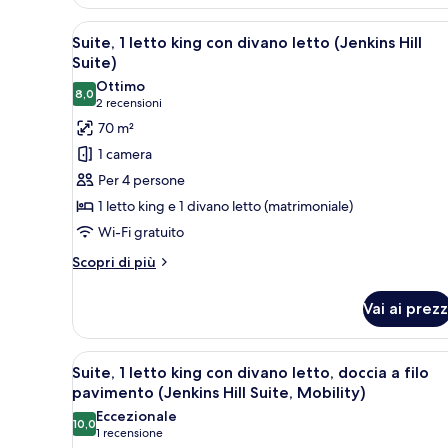
2
letti
Apri
Una camera d'albergo con un le
queen,
7
Suite, 1 letto king con divano letto (Jenkins Hill
tutte
vista
Suite)
città
le
Ottimo
8,0
foto
8,0 su 10
(2
2 recensioni
per
recensioni)
70 m²
Suite,
1 camera
1
Per 4 persone
letto
1 letto king e 1 divano letto (matrimoniale)
king
Wi-Fi gratuito
con
divano
Altri
Scopri di più
dettagli
letto
per
(Jenkins
Vai ai prezz
Suite,
Hill
1
Suite)
letto
Apri
Una camera d'albergo con un le
6
king
Suite, 1 letto king con divano letto, doccia a filo
tutte
con
pavimento (Jenkins Hill Suite, Mobility)
divano
le
Eccezionale
letto
10,0
foto
10,0 su 10
(1
1 recensione
(Jenkins