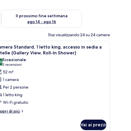
ne settimana, ago 7 - ago 9
Verifica la disponibilità per il prossimo fine settimana, ago 14 
Il prossimo fine settimana
ago 14 - ago 16
Stai visualizzando 24 su 24 camere
stiera con ripiano integrato e opere d'arte appese al muro.
pri
Una moderna camera d'albergo con un letto gr
6
mera Standard, 1 letto king, accesso in sedia a
utte
telle (Gallery View, Roll-In Shower)
Eccezionale
,0
oto
10,0 su 10
(2
2 recensioni
er
recensioni)
52 m²
amera
1 camera
tandard,
Per 2 persone
1 letto king
etto
Wi-Fi gratuito
ing,
ccesso
tri
opri di più
ttagli
r
edia
Vai ai prezzi
amera