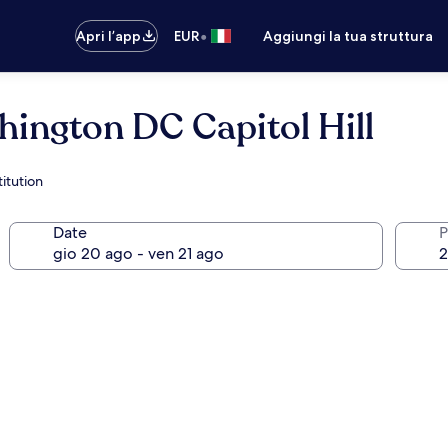
•
Apri l’app
EUR
Aggiungi la tua struttura
ington DC Capitol Hill
titution
Date
P