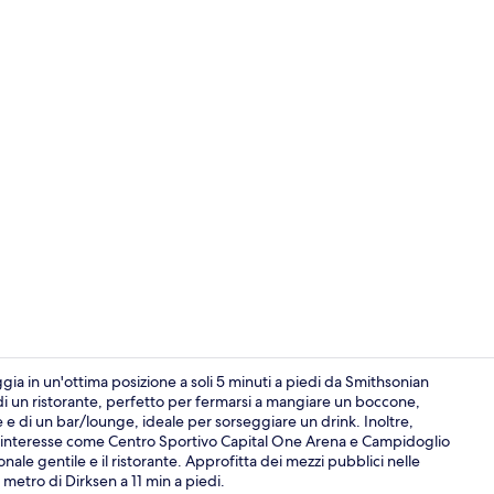
Esterni
gia in un'ottima posizione a soli 5 minuti a piedi da Smithsonian
di un ristorante, perfetto per fermarsi a mangiare un boccone,
 e di un bar/lounge, ideale per sorseggiare un drink. Inoltre,
Biancheria in
hi d'interesse come Centro Sportivo Capital One Arena e Campidoglio
onale gentile e il ristorante. Approfitta dei mezzi pubblici nelle
 metro di Dirksen a 11 min a piedi.