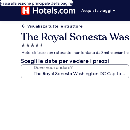
Passa alla sezione principale della pagina
Acquista viaggi
Visualizza tutte le strutture
The Royal Sonesta Wash
Struttura
a
Hotel di lusso con ristorante, non lontano da Smithsonian Ins
4.5
Scegli le date per vedere i prezzi
stelle
Dove vuoi andare?
Galleria
fotografica
per
The
Royal
Sonesta