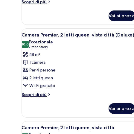
king,
Mobility)
Altri
Scopri di più
vista
dettagli
per
città
Vai ai prezz
Camera
Premier,
1
Apri
Camera d'albergo con due letti
6
letto
Camera Premier, 2 letti queen, vista città (Deluxe
tutte
king,
Eccezionale
vista
le
10,0
10,0 su 10
(7
7 recensioni
città
foto
recensioni)
48 m²
per
1 camera
Camera
Per 4 persone
Premier,
2 letti queen
2
Wi-Fi gratuito
letti
queen,
Altri
Scopri di più
vista
dettagli
per
città
Vai ai prezz
Camera
(Deluxe)
Premier,
2
Apri
Camera d'albergo con due letti,
8
letti
Camera Premier, 2 letti queen, vista città
tutte
queen,