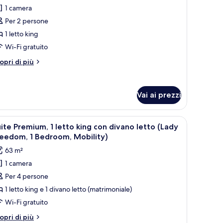
er
vimento,
1 camera
amera
sta
Per 2 persone
ttà
tandard,
obility
1 letto king
atures)
Wi-Fi gratuito
etto
ing,
tri
opri di più
sta
ttagli
r
ttà
amera
Vai ai prezzi
andard,
tto
 una finestra ampia.
etto grande, una scrivania, una sedia e una TV.
pri
Una camera d'albergo moderna con un grande l
ng,
7
ite Premium, 1 letto king con divano letto (Lady
utte
sta
reedom, 1 Bedroom, Mobility)
ttà
63 m²
oto
1 camera
er
Per 4 persone
uite
remium,
1 letto king e 1 divano letto (matrimoniale)
Wi-Fi gratuito
etto
tri
opri di più