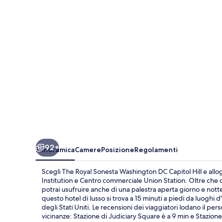
Washington
DC
Capitol
Hill
92+
Panoramica
Camere
Posizione
Regolamenti
Scegli The Royal Sonesta Washington DC Capitol Hill e allog
Institution e Centro commerciale Union Station. Oltre che 
potrai usufruire anche di una palestra aperta giorno e notte
questo hotel di lusso si trova a 15 minuti a piedi da luog
degli Stati Uniti. Le recensioni dei viaggiatori lodano il pers
vicinanze: Stazione di Judiciary Square è a 9 min e Stazione