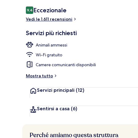
Recensioni
Eccezionale
9,4
9,4 su 10
Vedi le 1.611 recensioni
Hall
Servizi più richiesti
Animali ammessi
Wi-Fi gratuito
Camere comunicanti disponibili
Mostra tutto
Servizi principali
(12)
Sentirsi a casa
(6)
Perché amiamo questa struttura