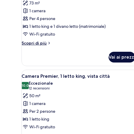
per
recensione)
73 m²
Hill
Suite,
Suite)
1 camera
1
Per 4 persone
letto
1 letto king e 1 divano letto (matrimoniale)
king
Wi-Fi gratuito
con
divano
Altri
Scopri di più
dettagli
letto,
per
doccia
Vai ai prezz
Suite,
a
1
filo
letto
Apri
Una moderna camera d'albergo c
9
king
Camera Premier, 1 letto king, vista città
pavimento
tutte
con
Eccezionale
(Jenkins
divano
le
10,0
10,0 su 10
(12
12 recensioni
Hill
letto,
foto
recensioni)
50 m²
doccia
Suite,
per
a
1 camera
Mobility)
Camera
filo
Per 2 persone
pavimento
Premier,
(Jenkins
1 letto king
1
Hill
Wi-Fi gratuito
letto
Suite,