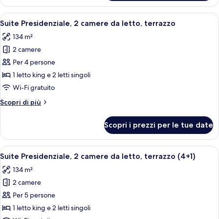
Royal,
(4+1)
2
Apri
Un soggiorno spazioso con divano, polt
6
camere
Suite Presidenziale, 2 camere da letto, terrazzo
tutte
da
134 m²
letto
le
(4+1)
2 camere
foto
per
Per 4 persone
Suite
1 letto king e 2 letti singoli
Presidenziale,
Wi-Fi gratuito
2
Altri
Scopri di più
camere
dettagli
da
per
Scopri i prezzi per le tue date
Suite
letto,
Presidenziale,
terrazzo
2
Apri
Un soggiorno spazioso con divano, polt
6
camere
Suite Presidenziale, 2 camere da letto, terrazzo (4+1)
tutte
da
134 m²
letto,
le
terrazzo
2 camere
foto
per
Per 5 persone
Suite
1 letto king e 2 letti singoli
Presidenziale,