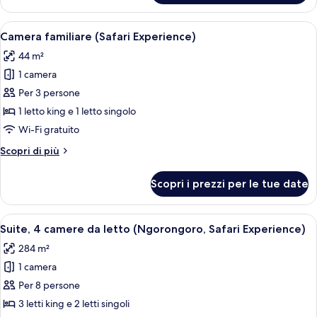
4
camere
Apri
Paesaggio naturale con elefanti e alber
5
da
Camera familiare (Safari Experience)
tutte
letto
44 m²
(Ngorongoro)
le
1 camera
foto
per
Per 3 persone
Camera
1 letto king e 1 letto singolo
familiare
Wi-Fi gratuito
(Safari
Altri
Scopri di più
Experience)
dettagli
per
Scopri i prezzi per le tue date
Camera
familiare
(Safari
Apri
Una giraffa in un campo di erba secca.
13
Experience)
Suite, 4 camere da letto (Ngorongoro, Safari Experience)
tutte
284 m²
le
1 camera
foto
per
Per 8 persone
Suite,
3 letti king e 2 letti singoli