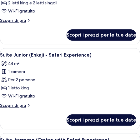
Ngorongoro
2 letti king e 2 letti singoli
Suite
Wi-Fi gratuito
Safari
Altri
Scopri di più
Experience
dettagli
per
Scopri i prezzi per le tue date
Ngorongoro
Suite
Safari
Apri
Vasto campo erboso con un branco di 
6
Experience
Suite Junior (Enkaji - Safari Experience)
tutte
44 m²
le
1 camera
foto
per
Per 2 persone
Suite
1 letto king
Junior
Wi-Fi gratuito
(Enkaji
Altri
Scopri di più
-
dettagli
Safari
per
Scopri i prezzi per le tue date
Suite
Experience)
Junior
(Enkaji
Apri
Due giraffe in un ambiente naturale c
6
-
Suite, terrazzo (Crater, with Safari Experience)