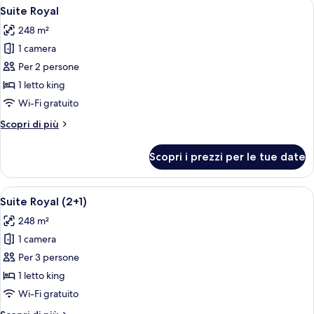
Apri
Un soggiorno spazioso con un letto gr
8
Terrace
Suite Royal
tutte
(2+1)
248 m²
le
1 camera
foto
per
Per 2 persone
Suite
1 letto king
Royal
Wi-Fi gratuito
Altri
Scopri di più
dettagli
per
Scopri i prezzi per le tue date
Suite
Royal
Apri
Un soggiorno spazioso con un letto gr
8
Suite Royal (2+1)
tutte
248 m²
le
1 camera
foto
per
Per 3 persone
Suite
1 letto king
Royal
Wi-Fi gratuito
(2+1)
Altri