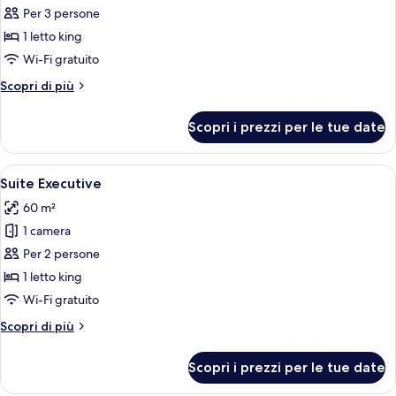
per
Per 3 persone
Suite
1 letto king
Junior
Wi-Fi gratuito
Altri
Scopri di più
dettagli
per
Scopri i prezzi per le tue date
Suite
Junior
Apri
Una camera d'hotel con un letto grand
5
Suite Executive
tutte
60 m²
le
1 camera
foto
per
Per 2 persone
Suite
1 letto king
Executive
Wi-Fi gratuito
Altri
Scopri di più
dettagli
per
Scopri i prezzi per le tue date
Suite
Executive