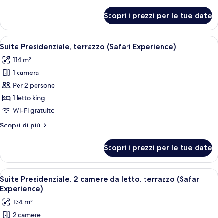
dettagli
per
Scopri i prezzi per le tue date
Suite
Executive
(Safari
Apri
Scena naturalistica con un rinoceronte 
6
Experience)
Suite Presidenziale, terrazzo (Safari Experience)
tutte
114 m²
le
1 camera
foto
per
Per 2 persone
Suite
1 letto king
Presidenziale,
Wi-Fi gratuito
terrazzo
Altri
Scopri di più
(Safari
dettagli
Experience)
per
Scopri i prezzi per le tue date
Suite
Presidenziale,
terrazzo
Apri
Un uccello appollaiato su un ramo in 
6
(Safari
Suite Presidenziale, 2 camere da letto, terrazzo (Safari
tutte
Experience)
Experience)
le
134 m²
foto
2 camere