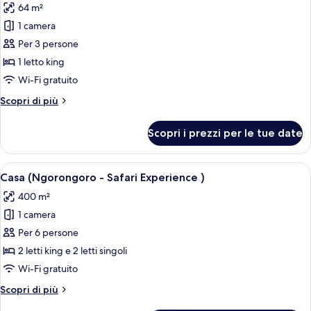
64 m²
le
1 camera
foto
per
Per 3 persone
Crater
1 letto king
Suite
Wi-Fi gratuito
with
Altri
Scopri di più
Terrace
dettagli
(3
per
Scopri i prezzi per le tue date
Crater
adults)
Suite
with
Apri
Un gruppo di elefanti in un campo erbo
12
Terrace
Casa (Ngorongoro - Safari Experience )
tutte
(3
400 m²
adults)
le
1 camera
foto
per
Per 6 persone
Casa
2 letti king e 2 letti singoli
(Ngorongoro
Wi-Fi gratuito
-
Altri
Scopri di più
Safari
dettagli