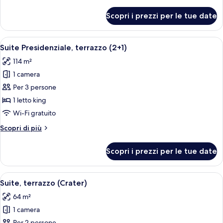
dettagli
per
Scopri i prezzi per le tue date
Suite
Presidenziale,
terrazzo
Apri
Camera d'albergo con balcone vista spi
6
Suite Presidenziale, terrazzo (2+1)
tutte
114 m²
le
1 camera
foto
per
Per 3 persone
Suite
1 letto king
Presidenziale,
Wi-Fi gratuito
terrazzo
Altri
Scopri di più
(2+1)
dettagli
per
Scopri i prezzi per le tue date
Suite
Presidenziale,
terrazzo
Apri
Un balcone con due poltrone di legno
6
(2+1)
Suite, terrazzo (Crater)
tutte
64 m²
le
1 camera
foto
Per 2 persone