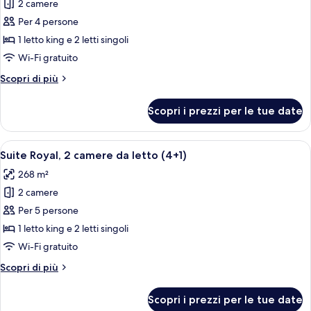
2 camere
foto
per
Per 4 persone
Suite
1 letto king e 2 letti singoli
Royal,
Wi-Fi gratuito
2
Altri
Scopri di più
camere
dettagli
da
per
Scopri i prezzi per le tue date
Suite
letto
Royal,
2
Apri
Una terrazza con un divano, un tavolo
8
camere
Suite Royal, 2 camere da letto (4+1)
tutte
da
268 m²
letto
le
2 camere
foto
per
Per 5 persone
Suite
1 letto king e 2 letti singoli
Royal,
Wi-Fi gratuito
2
Altri
Scopri di più
camere
dettagli
da
per
Scopri i prezzi per le tue date
Suite
letto