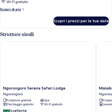
4
Wi-Fi gratuito
camere
Altri
Scopri di più
da
dettagli
letto
per
Scopri i prezzi per le tue date
Suite,
(Ngorongoro,
4
Safari
camere
Strutture simili
Experience)
da
letto
Ngorongoro Serena Safari Lodge
Malaika 
(Ngorongoro,
Safari
Experience)
Ngorongoro
Malaika
Ngorongoro Serena Safari Lodge
Malaik
Serena
Ndutu
Ngorongoro
Ngoron
Safari
Luxury
Colazione gratuita
Spa
Colazi
Lodge
Camp
Parcheggio gratuito
Wi-Fi gratuito
Lavand
Ngorongoro
Ngoron
8.8
Eccellente