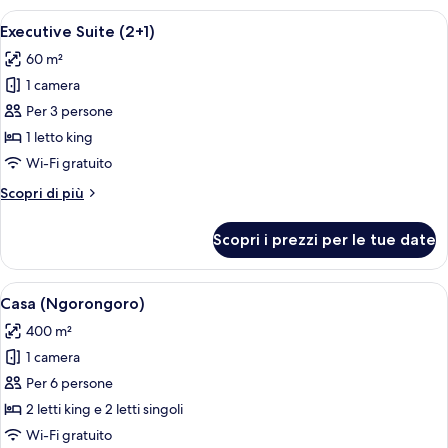
Apri
Una camera d'hotel con un letto grand
4
Executive Suite (2+1)
tutte
60 m²
le
1 camera
foto
per
Per 3 persone
Executive
1 letto king
Suite
Wi-Fi gratuito
(2+1)
Altri
Scopri di più
dettagli
per
Scopri i prezzi per le tue date
Executive
Suite
(2+1)
Apri
Un soggiorno spazioso con un tavolo d
10
Casa (Ngorongoro)
tutte
400 m²
le
1 camera
foto
per
Per 6 persone
Casa
2 letti king e 2 letti singoli
(Ngorongoro)
Wi-Fi gratuito