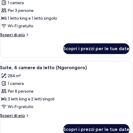
1 camera
foto
per
Per 3 persone
Camera
1 letto king e 1 letto singolo
familiare
Wi-Fi gratuito
Altri
Scopri di più
dettagli
per
Scopri i prezzi per le tue date
Camera
familiare
Apri
Una stanza con un'ampia porta scorrevo
11
Suite, 4 camere da letto (Ngorongoro)
tutte
284 m²
le
1 camera
foto
per
Per 8 persone
Suite,
3 letti king e 2 letti singoli
4
Wi-Fi gratuito
camere
Altri
Scopri di più
da
dettagli
letto
per
Scopri i prezzi per le tue date
Suite,
(Ngorongoro)