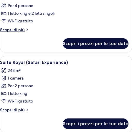
per
Per 4 persone
Suite
Presidenziale,
1 letto king e 2 letti singoli
2
Wi-Fi gratuito
camere
Altri
Scopri di più
da
dettagli
letto,
per
Scopri i prezzi per le tue date
Suite
terrazzo
Presidenziale,
(Safari
2
Apri
Un cucciolo di leone riposa su un ramo
Experience)
8
camere
Suite Royal (Safari Experience)
tutte
da
248 m²
letto,
le
terrazzo
1 camera
foto
(Safari
per
Per 2 persone
Experience)
Suite
1 letto king
Royal
Wi-Fi gratuito
(Safari
Altri
Scopri di più
Experience)
dettagli
per
Scopri i prezzi per le tue date
Suite
Royal