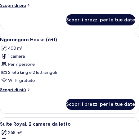
Altri
Scopri di più
dettagli
per
Scopri i prezzi per le tue date
Casa
(Ngorongoro)
Apri
Un soggiorno spazioso con un tavolo d
10
Ngorongoro House (6+1)
tutte
400 m²
le
1 camera
foto
per
Per 7 persone
Ngorongoro
2 letti king e 2 letti singoli
House
Wi-Fi gratuito
(6+1)
Altri
Scopri di più
dettagli
per
Scopri i prezzi per le tue date
Ngorongoro
House
(6+1)
Apri
Una terrazza con un divano, un tavolo
8
Suite Royal, 2 camere da letto
tutte
268 m²
le