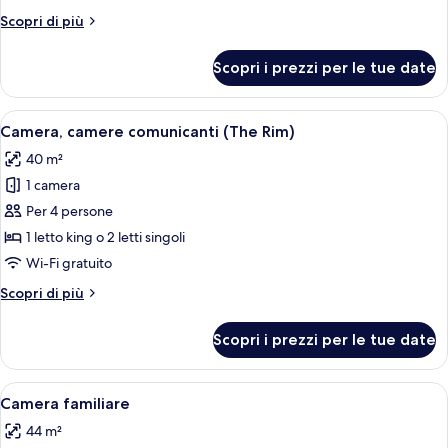
comunicanti
Altri
Scopri di più
(The
dettagli
Rim,
per
Scopri i prezzi per le tue date
Camera,
Safari
camere
Experience)
comunicanti
Apri
Una camera d'hotel con un letto grand
4
(The
Camera, camere comunicanti (The Rim)
tutte
Rim,
40 m²
Safari
le
Experience)
1 camera
foto
per
Per 4 persone
Camera,
1 letto king o 2 letti singoli
camere
Wi-Fi gratuito
comunicanti
Altri
Scopri di più
(The
dettagli
Rim)
per
Scopri i prezzi per le tue date
Camera,
camere
comunicanti
Apri
Camera d'albergo con un'ampia finest
4
(The
Camera familiare
tutte
Rim)
44 m²
le