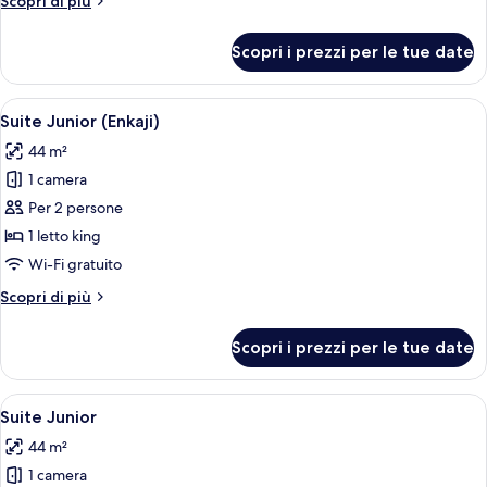
Scopri di più
dettagli
per
Scopri i prezzi per le tue date
Suite
Royal
(2+1)
Apri
Camera d'albergo con un'ampia finest
4
Suite Junior (Enkaji)
tutte
44 m²
le
1 camera
foto
per
Per 2 persone
Suite
1 letto king
Junior
Wi-Fi gratuito
(Enkaji)
Altri
Scopri di più
dettagli
per
Scopri i prezzi per le tue date
Suite
Junior
(Enkaji)
Apri
Una camera d'albergo con un letto gra
5
Suite Junior
tutte
44 m²
le
1 camera
foto