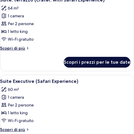
tutte
Safari
64 m²
Experience)
le
1 camera
foto
per
Per 2 persone
Suite,
1 letto king
terrazzo
Wi-Fi gratuito
(Crater,
Altri
Scopri di più
with
dettagli
Safari
per
Scopri i prezzi per le tue date
Suite,
Experience)
terrazzo
(Crater,
Apri
Una camera d'hotel con un letto grand
5
with
Suite Executive (Safari Experience)
tutte
Safari
60 m²
Experience)
le
1 camera
foto
per
Per 2 persone
Suite
1 letto king
Executive
Wi-Fi gratuito
(Safari
Altri
Scopri di più
Experience)