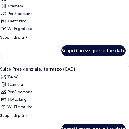
le
1 camera
foto
per
Per 3 persone
Suite
1 letto king
Junior
Wi-Fi gratuito
(Enkaji,
Altri
Scopri di più
3AD)
dettagli
per
Scopri i prezzi per le tue date
Suite
Junior
(Enkaji,
Apri
Camera d'albergo con balcone vista spi
6
3AD)
Suite Presidenziale, terrazzo (3AD)
tutte
114 m²
le
1 camera
foto
per
Per 3 persone
Suite
1 letto king
Presidenziale,
Wi-Fi gratuito
terrazzo
Altri
Scopri di più
(3AD)
dettagli
per
Scopri i prezzi per le tue date