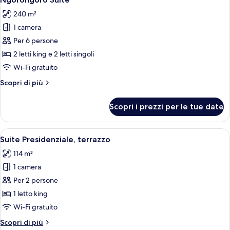
tutte
240 m²
le
1 camera
foto
per
Per 6 persone
Ngorongoro
2 letti king e 2 letti singoli
Suite
Wi-Fi gratuito
Altri
Scopri di più
dettagli
per
Scopri i prezzi per le tue date
Ngorongoro
Suite
Apri
Camera d'albergo con balcone vista spi
6
Suite Presidenziale, terrazzo
tutte
114 m²
le
1 camera
foto
per
Per 2 persone
Suite
1 letto king
Presidenziale,
Wi-Fi gratuito
terrazzo
Altri
Scopri di più