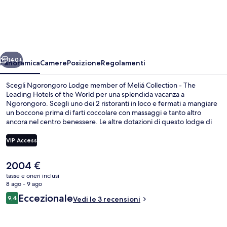
Lodge
member
of
Meliá
ietro
Avanti
Collection
140+
Panoramica
Camere
Posizione
Regolamenti
-
Scegli Ngorongoro Lodge member of Meliá Collection - The
The
Leading Hotels of the World per una splendida vacanza a
Ngorongoro. Scegli uno dei 2 ristoranti in loco e fermati a mangiare
Leading
un boccone prima di farti coccolare con massaggi e tanto altro
Hotels
ancora nel centro benessere. Le altre dotazioni di questo lodge di
lusso includono una piscina all'aperto, un bar/lounge e una palestra.
of
VIP Access
the
World
Il
2004 €
TV a schermo piatto
prezzo
tasse e oneri inclusi
attuale
8 ago - 9 ago
è
Recensioni
Eccezionale
9,4
Vedi le 3 recensioni
2004 €
9,4 su 10