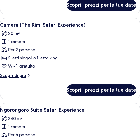
Experience
per
Scopri i prezzi per le tue date
Casa
)
(Ngorongoro
-
Apri
Un elefante in un ambiente naturale, c
5
Safari
Camera (The Rim, Safari Experience)
tutte
Experience
20 m²
)
le
1 camera
foto
per
Per 2 persone
Camera
2 letti singoli o 1 letto king
(The
Wi-Fi gratuito
Rim,
Altri
Scopri di più
Safari
dettagli
Experience)
per
Scopri i prezzi per le tue date
Camera
(The
Rim,
Apri
Una leonessa e i suoi cuccioli riposa
9
Safari
Ngorongoro Suite Safari Experience
tutte
Experience)
240 m²
le
1 camera
foto
per
Per 6 persone