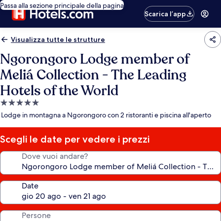
Passa alla sezione principale della pagina
Scarica l’app
Visualizza tutte le strutture
Ngorongoro Lodge member of
Meliá Collection - The Leading
Hotels of the World
Struttura
a
Lodge in montagna a Ngorongoro con 2 ristoranti e piscina all'aperto
5.0
stelle
Scegli le date per vedere i prezzi
Dove vuoi andare?
Date
Persone