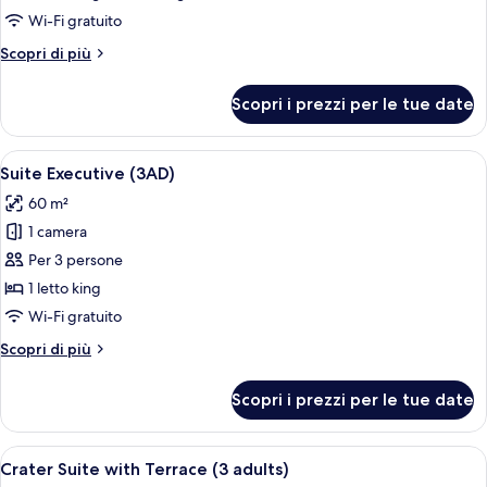
Royal,
Wi-Fi gratuito
2
Altri
Scopri di più
camere
dettagli
da
per
Scopri i prezzi per le tue date
Suite
letto
Royal,
(5AD)
2
Apri
Una camera d'hotel con un letto grand
4
camere
Suite Executive (3AD)
tutte
da
60 m²
letto
le
(5AD)
1 camera
foto
per
Per 3 persone
Suite
1 letto king
Executive
Wi-Fi gratuito
(3AD)
Altri
Scopri di più
dettagli
per
Scopri i prezzi per le tue date
Suite
Executive
(3AD)
Apri
Un balcone con due poltrone di legno
6
Crater Suite with Terrace (3 adults)
tutte