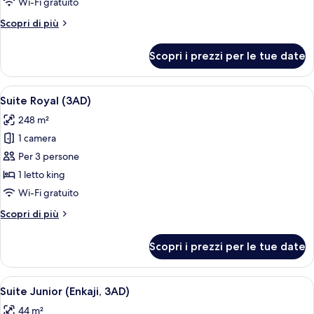
Wi-Fi gratuito
2
Altri
Scopri di più
camere
dettagli
da
per
Scopri i prezzi per le tue date
Suite
letto,
Presidenziale,
terrazzo
2
Apri
Un soggiorno spazioso con un letto gr
(4+1)
8
camere
Suite Royal (3AD)
tutte
da
248 m²
letto,
le
terrazzo
1 camera
foto
(4+1)
per
Per 3 persone
Suite
1 letto king
Royal
Wi-Fi gratuito
(3AD)
Altri
Scopri di più
dettagli
per
Scopri i prezzi per le tue date
Suite
Royal
(3AD)
Apri
Camera d'albergo con un'ampia finest
4
Suite Junior (Enkaji, 3AD)
tutte
44 m²