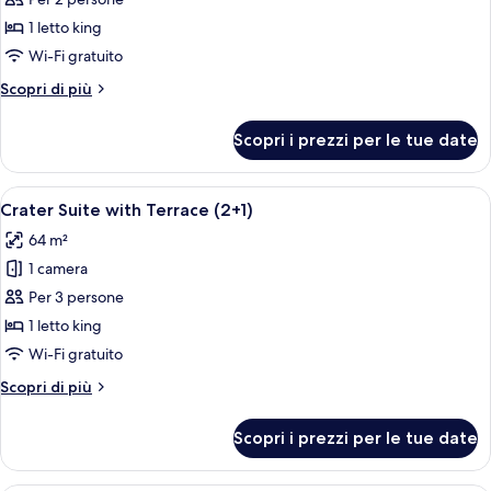
per
Suite,
1 letto king
terrazzo
Wi-Fi gratuito
(Crater)
Altri
Scopri di più
dettagli
per
Scopri i prezzi per le tue date
Suite,
terrazzo
(Crater)
Apri
Un balcone con due poltrone di legno
6
Crater Suite with Terrace (2+1)
tutte
64 m²
le
1 camera
foto
per
Per 3 persone
Crater
1 letto king
Suite
Wi-Fi gratuito
with
Altri
Scopri di più
Terrace
dettagli
(2+1)
per
Scopri i prezzi per le tue date
Crater
Suite
with