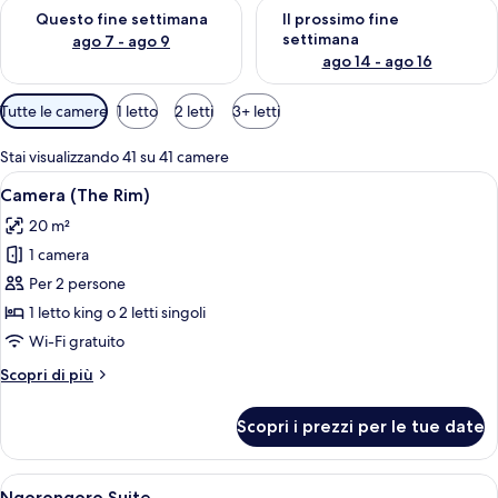
Verifica la disponibilità per questo fine settimana, ago 7 - ago
Verifica la disponibilità per il
Questo fine settimana
Il prossimo fine
settimana
ago 7 - ago 9
ago 14 - ago 16
Filtri
Tutte le camere
1 letto
2 letti
3+ letti
disponibili
per
Stai visualizzando 41 su 41 camere
le
Apri
Una camera da letto con una grande fi
4
Camera (The Rim)
camere
tutte
20 m²
le
1 camera
foto
per
Per 2 persone
Camera
1 letto king o 2 letti singoli
(The
Wi-Fi gratuito
Rim)
Altri
Scopri di più
dettagli
per
Scopri i prezzi per le tue date
Camera
(The
Rim)
Apri
Un soggiorno spazioso con divani in pe
8
Ngorongoro Suite