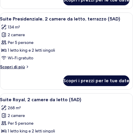
Suite
Presidenziale,
terrazzo
Apri
Un soggiorno spazioso con divano, polt
6
(3AD)
Suite Presidenziale, 2 camere da letto, terrazzo (5AD)
tutte
134 m²
le
2 camere
foto
per
Per 5 persone
Suite
1 letto king e 2 letti singoli
Presidenziale,
Wi-Fi gratuito
2
Altri
Scopri di più
camere
dettagli
da
per
Scopri i prezzi per le tue date
Suite
letto,
Presidenziale,
terrazzo
2
Apri
Una terrazza con un divano, un tavolo
(5AD)
8
camere
Suite Royal, 2 camere da letto (5AD)
tutte
da
268 m²
letto,
le
terrazzo
2 camere
foto
(5AD)
per
Per 5 persone
Suite
1 letto king e 2 letti singoli