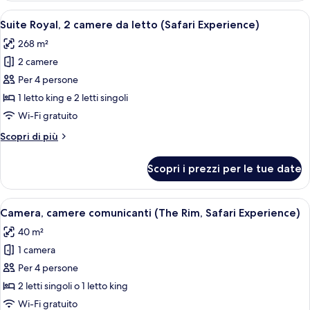
(Safari
Apri
Un albero con diversi animali appollaiat
8
Experience)
Suite Royal, 2 camere da letto (Safari Experience)
tutte
268 m²
le
2 camere
foto
per
Per 4 persone
Suite
1 letto king e 2 letti singoli
Royal,
Wi-Fi gratuito
2
Altri
Scopri di più
camere
dettagli
da
per
Scopri i prezzi per le tue date
Suite
letto
Royal,
(Safari
2
Apri
Un gruppo di giraffe in un prato erbo
Experience)
6
camere
Camera, camere comunicanti (The Rim, Safari Experience)
tutte
da
40 m²
letto
le
(Safari
1 camera
foto
Experience)
per
Per 4 persone
Camera,
2 letti singoli o 1 letto king
camere
Wi-Fi gratuito