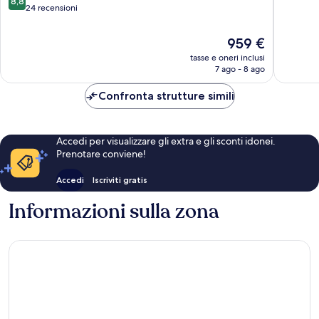
8,8
su
24 recensioni
10,
Eccellente,
Il
959 €
24
prezzo
tasse e oneri inclusi
recensioni
attuale
7 ago - 8 ago
è
959 €
Confronta strutture simili
Accedi per visualizzare gli extra e gli sconti idonei.
Prenotare conviene!
Accedi
Iscriviti gratis
Informazioni sulla zona