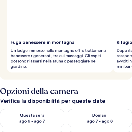
Fuga benessere in montagna
Rifugi
Un lodge immerso nelle montagne offre trattamenti
Dopo il 
benessere rigeneranti, tra cui massaggi. Gli ospiti
assaporar
possono rilassarsi nella sauna o passeggiare nel
avvolti 
giardino.
minibar 
Opzioni della camera
Verifica la disponibilità per queste date
Verifica la disponibilità per questa sera, ago 6 - ago 7
Verifica la disponibilità per d
Questa sera
Domani
ago 6 - ago 7
ago 7 - ago 8