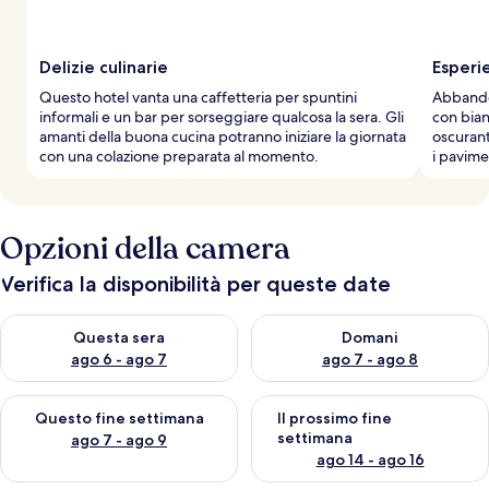
i
a
g
g
Delizie culinarie
Esperi
i
Questo hotel vanta una caffetteria per spuntini
Abbandon
a
informali e un bar per sorseggiare qualcosa la sera. Gli
con bian
t
amanti della buona cucina potranno iniziare la giornata
oscurant
o
con una colazione preparata al momento.
i pavime
r
i
Opzioni della camera
Verifica la disponibilità per queste date
Verifica la disponibilità per questa sera, ago 6 - ago 7
Verifica la disponibilità per d
Questa sera
Domani
ago 6 - ago 7
ago 7 - ago 8
Verifica la disponibilità per questo fine settimana, ago 7 - ago
Verifica la disponibilità per il
Questo fine settimana
Il prossimo fine
settimana
ago 7 - ago 9
ago 14 - ago 16