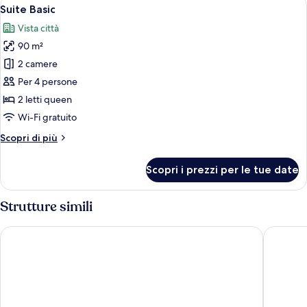
Apri
8
Suite Basic
tutte
Vista città
le
90 m²
foto
per
2 camere
Suite
Per 4 persone
Basic
2 letti queen
Wi-Fi gratuito
Altri
Scopri di più
dettagli
per
Scopri i prezzi per le tue date
Suite
Basic
Strutture simili
Golden Well Hotel
Appia Ho