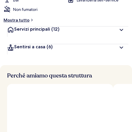
Bar
Lavanderia self-service
l
Non fumatori
u
t
Mostra tutto
a
z
Servizi principali
(12)
i
o
n
Sentirsi a casa
(6)
i
p
i
ù
Perché amiamo questa struttura
a
l
t
e
d
e
i
v