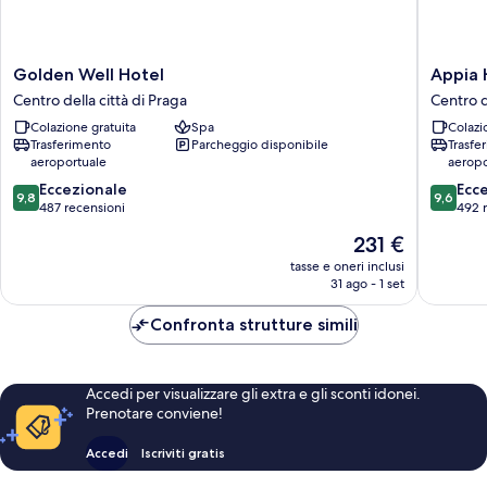
Golden
Appia
Golden Well Hotel
Appia 
Well
Hotel
Centro della città di Praga
Centro d
Hotel
Residen
Colazione gratuita
Spa
Colazi
Centro
Centro
Trasferimento
Parcheggio disponibile
Trasfe
della
della
aeroportuale
aeropo
città
città
9.8
9.6
di
Eccezionale
di
Ecc
9,8
9,6
su
su
Praga
487 recensioni
Praga
492 
10,
10,
Il
231 €
Eccezionale,
Eccezion
prezzo
487
492
tasse e oneri inclusi
attuale
31 ago - 1 set
recensioni
recensio
è
231 €
Confronta strutture simili
Accedi per visualizzare gli extra e gli sconti idonei.
Prenotare conviene!
Accedi
Iscriviti gratis