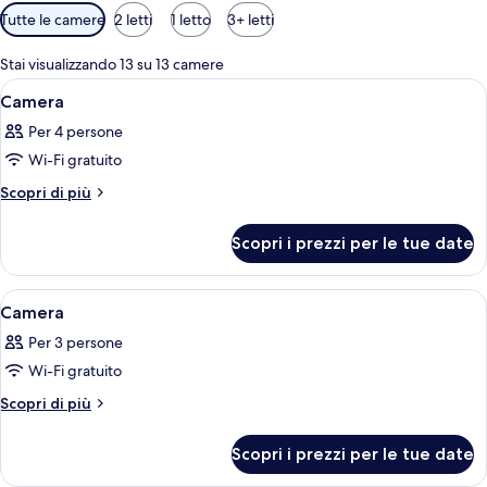
Filtri
Tutte le camere
2 letti
1 letto
3+ letti
disponibili
per
Stai visualizzando 13 su 13 camere
le
Apri
Camera da letto con soffitto spiovente,
8
Camera
camere
tutte
Per 4 persone
le
Wi-Fi gratuito
foto
per
Altri
Scopri di più
dettagli
Camera
per
Scopri i prezzi per le tue date
Camera
Apri
Un letto a baldacchino con struttura
6
Camera
tutte
Per 3 persone
le
Wi-Fi gratuito
foto
per
Altri
Scopri di più
dettagli
Camera
per
Scopri i prezzi per le tue date
Camera