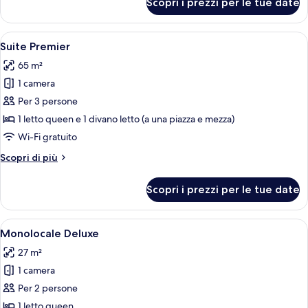
Scopri i prezzi per le tue date
Camera
Standard
Apri
Una camera da letto con soffitto in leg
7
Suite Premier
tutte
65 m²
le
1 camera
foto
per
Per 3 persone
Suite
1 letto queen e 1 divano letto (a una piazza e mezza)
Premier
Wi-Fi gratuito
Altri
Scopri di più
dettagli
per
Scopri i prezzi per le tue date
Suite
Premier
Apri
Una camera da letto con un letto gran
5
Monolocale Deluxe
tutte
27 m²
le
1 camera
foto
per
Per 2 persone
Monolocale
1 letto queen