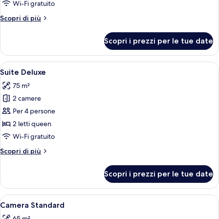
Deluxe
Wi-Fi gratuito
Altri
Scopri di più
dettagli
per
Scopri i prezzi per le tue date
Camera
Deluxe
Apri
Un letto a baldacchino con struttura i
6
Suite Deluxe
tutte
75 m²
le
2 camere
foto
per
Per 4 persone
Suite
2 letti queen
Deluxe
Wi-Fi gratuito
Altri
Scopri di più
dettagli
per
Scopri i prezzi per le tue date
Suite
Deluxe
Apri
Camera d'albergo con due letti, un c
6
Camera Standard
tutte
65 m²