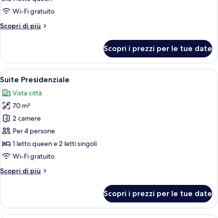
Deluxe
Wi-Fi gratuito
Altri
Scopri di più
dettagli
per
Scopri i prezzi per le tue date
Monolocale
Deluxe
Apri
Una camera d'albergo con un'ampia fin
7
Suite Presidenziale
tutte
Vista città
le
70 m²
foto
per
2 camere
Suite
Per 4 persone
Presidenziale
1 letto queen e 2 letti singoli
Wi-Fi gratuito
Altri
Scopri di più
dettagli
per
Scopri i prezzi per le tue date
Suite
Presidenziale
Una camera da letto con soffitto spiove