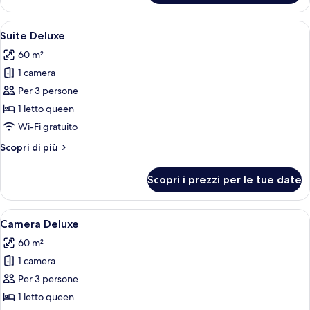
Deluxe,
2
Apri
Un letto a baldacchino con struttura in
5
camere
Suite Deluxe
tutte
da
60 m²
letto
le
1 camera
foto
per
Per 3 persone
Suite
1 letto queen
Deluxe
Wi-Fi gratuito
Altri
Scopri di più
dettagli
per
Scopri i prezzi per le tue date
Suite
Deluxe
Apri
Un'ampia stanza con pavimento in legno
6
Camera Deluxe
tutte
60 m²
le
1 camera
foto
per
Per 3 persone
Camera
1 letto queen