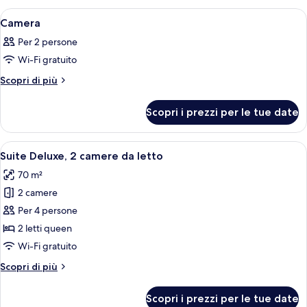
Apri
Una camera da letto con un letto gran
5
Camera
tutte
Per 2 persone
le
Wi-Fi gratuito
foto
per
Altri
Scopri di più
dettagli
Camera
per
Scopri i prezzi per le tue date
Camera
Apri
Una camera da letto con un letto, una
9
Suite Deluxe, 2 camere da letto
tutte
70 m²
le
2 camere
foto
per
Per 4 persone
Suite
2 letti queen
Deluxe,
Wi-Fi gratuito
2
Altri
Scopri di più
camere
dettagli
da
per
Scopri i prezzi per le tue date
Suite
letto