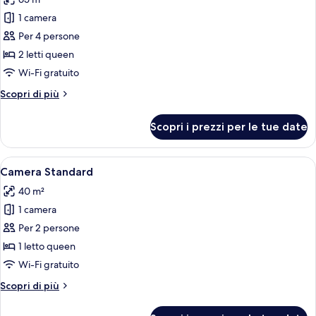
le
1 camera
foto
per
Per 4 persone
Camera
2 letti queen
Standard
Wi-Fi gratuito
Altri
Scopri di più
dettagli
per
Scopri i prezzi per le tue date
Camera
Standard
Apri
Una camera da letto con un letto, due
6
Camera Standard
tutte
40 m²
le
1 camera
foto
per
Per 2 persone
Camera
1 letto queen
Standard
Wi-Fi gratuito
Altri
Scopri di più
dettagli
per