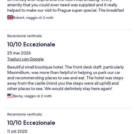
amenity that you could ever need was supplied and it really
helped to make our visit to Prague super special. The breakfast
in the cafe next door was also absolutely fantastic, so I would
Robert, viaggio di 3 notti
definitely recommend checking it out if you decide to book
here. Thanks so much to everyone at Hotel Nerudova 211, we
absolutely loved it and can’t wait to come back :)!
Recensione verificata
10/10 Eccezionale
25 mar 2026
Traduci con Google
Beautiful small boutique hotel. The front desk staff, particularly
Maximillium, was more than helpful in helping us park our car
and recommending places to see and eat. The hotel was steps
away from the castle (mind you the steps were all uphill) and
other places to see. We would definitely stay here again!
Becky, viaggio di 2 notti
Recensione verificata
10/10 Eccezionale
11 ott 2025