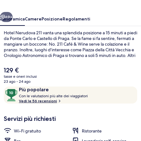
ietro
Avanti
69+
Panoramica
Camere
Posizione
Regolamenti
Hotel Nerudova 211 vanta una splendida posizione a 15 minuti a piedi
da Ponte Carlo e Castello di Praga. Se la fame si fa sentire, fermati a
mangiare un boccone: No. 211 Café & Wine serve la colazione e il
pranzo. Inoltre, luoghi d'interesse come Piazza della Città Vecchia e
Orologio Astronomico di Praga si trovano a soli 5 minuti in auto. Altri
viaggiatori apprezzano il personale gentile della struttura.
Approfitta dei mezzi pubblici nelle vicinanze: Fermata Malostranské
Il
129 €
Náměstí è a 4 min e Fermata del tram Hellichova a 6 min a piedi.
prezzo
tasse e oneri inclusi
attuale
23 ago - 24 ago
Reception
è
Recensioni
10
Più popolare
129 €
C
su
Con le valutazioni più alte dei viaggiatori
o
Vedi le 56 recensioni
10,
n
Più
popolare
Servizi più richiesti
l
e
Wi-Fi gratuito
Ristorante
v
a