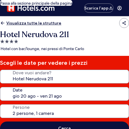
Passa alla sezione principale della pagina
Scarica l’app
Visualizza tutte le strutture
Hotel Nerudova 211
Struttura
a
Hotel con bar/lounge, nei pressi di Ponte Carlo
4.0
stelle
Scegli le date per vedere i prezzi
Dove vuoi andare?
Date
Persone
Cerca