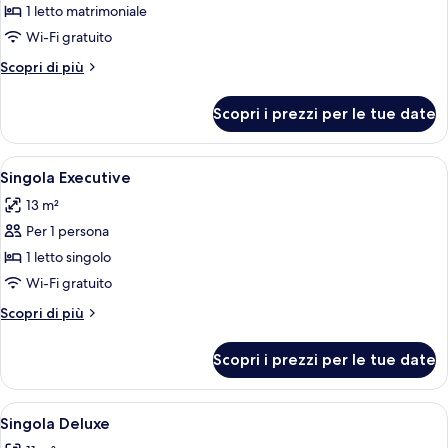
per
1 letto matrimoniale
Suite
Wi-Fi gratuito
Business
Altri
Scopri di più
dettagli
per
Scopri i prezzi per le tue date
Suite
Business
Apri
Una camera d'albergo con un letto, du
4
Singola Executive
tutte
13 m²
le
Per 1 persona
foto
per
1 letto singolo
Singola
Wi-Fi gratuito
Executive
Altri
Scopri di più
dettagli
per
Scopri i prezzi per le tue date
Singola
Executive
Apri
Un letto rifatto con un cuscino bianco
4
Singola Deluxe
tutte