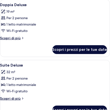
Apri
Una camera d'albergo con un letto, du
5
Doppia Deluxe
tutte
19 m²
le
Per 2 persone
foto
per
1 letto matrimoniale
Doppia
Wi-Fi gratuito
Deluxe
Altri
Scopri di più
dettagli
per
Scopri i prezzi per le tue date
Doppia
Deluxe
Apri
Un letto rifatto con un cuscino bianco
5
Suite Deluxe
tutte
32 m²
le
Per 2 persone
foto
per
1 letto matrimoniale
Suite
Wi-Fi gratuito
Deluxe
Altri
Scopri di più
dettagli
per
Scopri i prezzi per le tue date