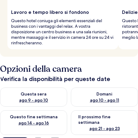
Lavoro e tempo libero si fondono
Delizie
Questo hotel coniuga gli elementi essenziali del
Questo h
business con i vantaggi del relax. A vostra
ristoran
disposizione un centro business e una sala riunioni,
potranno
mentre massaggi e il servizio in camera 24 ore su 24 vi
meglio l
rinfrescheranno.
Opzioni della camera
Verifica la disponibilità per queste date
Verifica la disponibilità per questa sera, ago 9 - ago 10
Verifica la disponibilità per d
Questa sera
Domani
ago 9 - ago 10
ago 10 - ago 11
Verifica la disponibilità per questo fine settimana, ago 14 - ag
Verifica la disponibilità per i
Questo fine settimana
Il prossimo fine
settimana
ago 14 - ago 16
ago 21 - ago 23