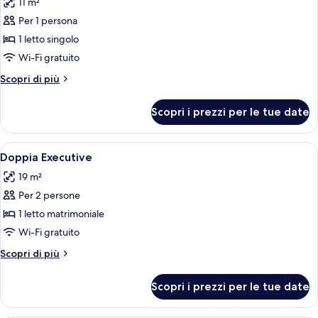
11 m²
le
Per 1 persona
foto
per
1 letto singolo
Singola
Wi-Fi gratuito
Deluxe
Altri
Scopri di più
dettagli
per
Scopri i prezzi per le tue date
Singola
Deluxe
Apri
Una camera d'albergo con un letto, du
4
Doppia Executive
tutte
19 m²
le
Per 2 persone
foto
per
1 letto matrimoniale
Doppia
Wi-Fi gratuito
Executive
Altri
Scopri di più
dettagli
per
Scopri i prezzi per le tue date
Doppia
Executive