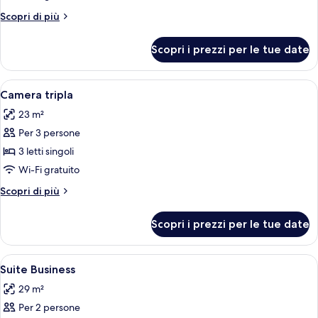
Business
Altri
Scopri di più
dettagli
per
Scopri i prezzi per le tue date
Doppia
Business
Apri
Un letto rifatto con un cuscino bianco
2
Camera tripla
tutte
23 m²
le
Per 3 persone
foto
per
3 letti singoli
Camera
Wi-Fi gratuito
tripla
Altri
Scopri di più
dettagli
per
Scopri i prezzi per le tue date
Camera
tripla
Apri
Una camera d'albergo con pavimento i
6
Suite Business
tutte
29 m²
le
Per 2 persone
foto