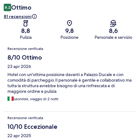
Ottimo
8,2
81 recensioni
8,8
9,8
8,6
Pulizia
Posizione
Personale e servizio
Recensioni
Recensione verificata
8/10 Ottimo
23 apr 2026
Hotel con un'ottima posizione davanti a Palazzo Ducale e con
comodità di parcheggio.Il personale è gentile e collaborativo ma
tutta la struttura avrebbe bisogno di una rinfrescata e di
maggiore ordine e pulizia
Leonilde, viaggio di 2 notti
Recensione verificata
10/10 Eccezionale
22 apr 2025