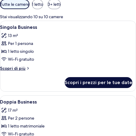
Filtri
Tutte le camere
1 letto
3+ letti
disponibili
per
Stai visualizzando 10 su 10 camere
le
Apri
Una camera d'albergo con pavimento i
5
Singola Business
camere
tutte
13 m²
le
Per 1 persona
foto
per
1 letto singolo
Singola
Wi-Fi gratuito
Business
Altri
Scopri di più
dettagli
per
Scopri i prezzi per le tue date
Singola
Business
Apri
Una camera d'albergo con pavimento i
6
Doppia Business
tutte
17 m²
le
Per 2 persone
foto
per
1 letto matrimoniale
Doppia
Wi-Fi gratuito