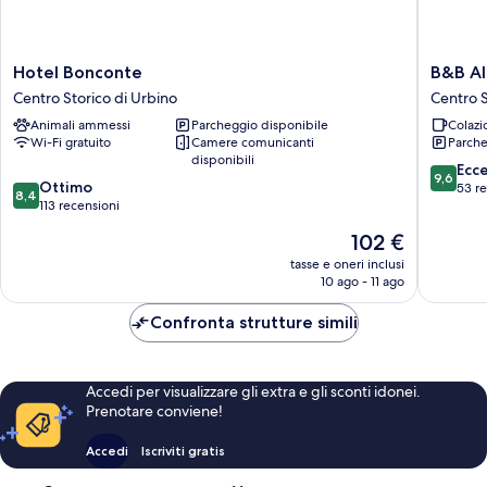
Hotel
B&B
Hotel Bonconte
B&B Al
Bonconte
Alborno
Centro Storico di Urbino
Centro S
Centro
Centro
Animali ammessi
Parcheggio disponibile
Colazi
Storico
Storico
Wi-Fi gratuito
Camere comunicanti
Parche
di
di
disponibili
Urbino
Urbino
9.6
Ecc
9,6
8.4
Ottimo
su
53 r
8,4
su
113 recensioni
10,
10,
Eccezion
Il
102 €
Ottimo,
53
prezzo
113
tasse e oneri inclusi
recensio
attuale
10 ago - 11 ago
recensioni
è
102 €
Confronta strutture simili
Accedi per visualizzare gli extra e gli sconti idonei.
Prenotare conviene!
Accedi
Iscriviti gratis