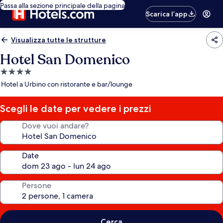
Passa alla sezione principale della pagina
Scarica l’app
Visualizza tutte le strutture
Hotel San Domenico
Struttura
a
Hotel a Urbino con ristorante e bar/lounge
4.0
stelle
Scegli le date per vedere i prezzi
Dove vuoi andare?
Date
Persone
Cerca