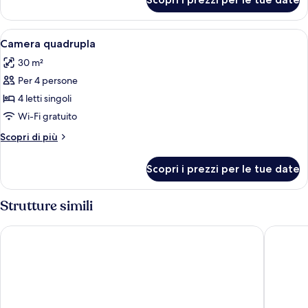
Suite
Deluxe
Apri
Un letto rifatto con un cuscino bianco
2
Camera quadrupla
tutte
30 m²
le
Per 4 persone
foto
per
4 letti singoli
Camera
Wi-Fi gratuito
quadrupla
Altri
Scopri di più
dettagli
per
Scopri i prezzi per le tue date
Camera
quadrupla
Strutture simili
Hotel Bonconte
B&B Alb