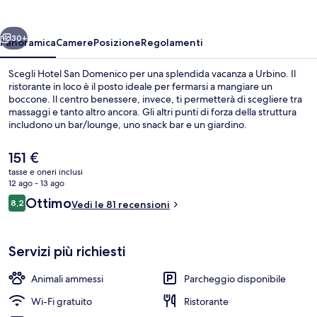
ietro
Avanti
30+
Panoramica
Camere
Posizione
Regolamenti
Scegli Hotel San Domenico per una splendida vacanza a Urbino. Il
ristorante in loco è il posto ideale per fermarsi a mangiare un
boccone. Il centro benessere, invece, ti permetterà di scegliere tra
massaggi e tanto altro ancora. Gli altri punti di forza della struttura
includono un bar/lounge, uno snack bar e un giardino.
Il
151 €
prezzo
tasse e oneri inclusi
attuale
12 ago - 13 ago
Vista aerea
è
Recensioni
Ottimo
8,2
Vedi le 81 recensioni
151 €
8,2 su 10
Servizi più richiesti
Animali ammessi
Parcheggio disponibile
Wi-Fi gratuito
Ristorante