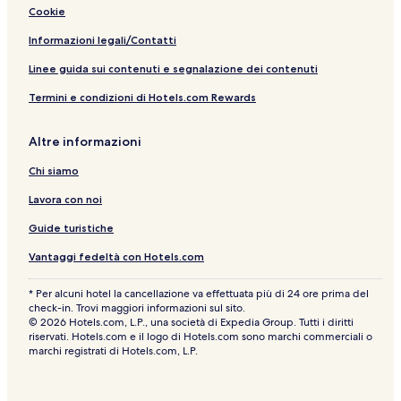
s
a
i
y
r
i
R
g
g
Cookie
e
r
e
B
t
n
e
e
e
h
w
a
o
s
l
l
Informazioni legali/Contatti
o
S
r
o
B
i
u
e
b
r
a
b
Linee guida sui contenuti e segnalazione dei contenuti
s
a
a
t
y
y
Termini e condizioni di Hotels.com Rewards
e
F
r
B
B
r
h
&
a
o
o
B
r
Altre informazioni
n
u
b
t
s
a
Chi siamo
e
r
h
Lavora con noi
o
u
Guide turistiche
s
Vantaggi fedeltà con Hotels.com
e
* Per alcuni hotel la cancellazione va effettuata più di 24 ore prima del
check-in. Trovi maggiori informazioni sul sito.
© 2026 Hotels.com, L.P., una società di Expedia Group. Tutti i diritti
riservati. Hotels.com e il logo di Hotels.com sono marchi commerciali o
marchi registrati di Hotels.com, L.P.