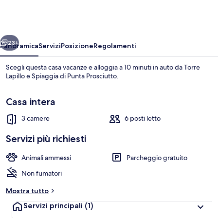
Altomare
by
Barbarhouse
ietro
Avanti
23+
Panoramica
Servizi
Posizione
Regolamenti
Scegli questa casa vacanze e alloggia a 10 minuti in auto da Torre
Lapillo e Spiaggia di Punta Prosciutto.
Casa intera
3 camere
6 posti letto
Servizi più richiesti
Esterni
Animali ammessi
Parcheggio gratuito
Non fumatori
Mostra tutto
Servizi principali
(1)