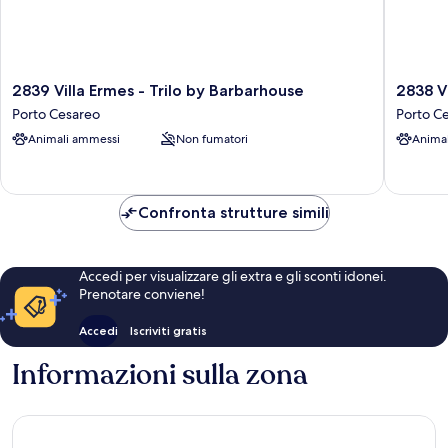
2839
2838
2839 Villa Ermes - Trilo by Barbarhouse
2838 V
Villa
Villa
Porto Cesareo
Porto C
Ermes
Ermes
Animali ammessi
Non fumatori
Anima
-
-
Trilo
Bilo
by
by
Barbarhouse
Barbarh
Confronta strutture simili
Porto
Porto
Cesareo
Cesareo
Accedi per visualizzare gli extra e gli sconti idonei.
Prenotare conviene!
Accedi
Iscriviti gratis
Informazioni sulla zona