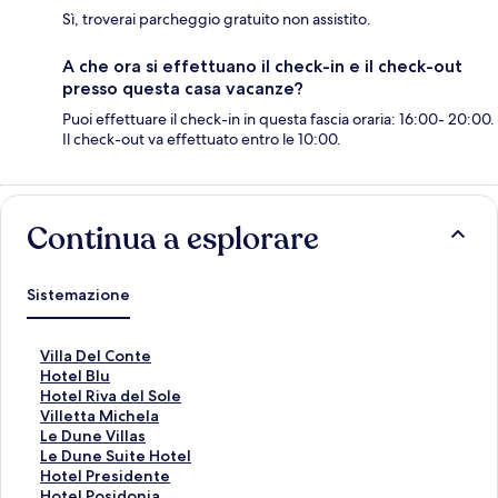
Sì, troverai parcheggio gratuito non assistito.
A che ora si effettuano il check-in e il check-out
presso questa casa vacanze?
Puoi effettuare il check-in in questa fascia oraria: 16:00- 20:00.
Il check-out va effettuato entro le 10:00.
Continua a esplorare
Sistemazione
L
Villa Del Conte
i
L
Hotel Blu
n
i
L
Hotel Riva del Sole
k
n
i
L
Villetta Michela
c
k
n
i
L
Le Dune Villas
h
c
k
n
i
L
Le Dune Suite Hotel
e
h
c
k
n
i
L
Hotel Presidente
a
e
h
c
k
n
i
L
Hotel Posidonia