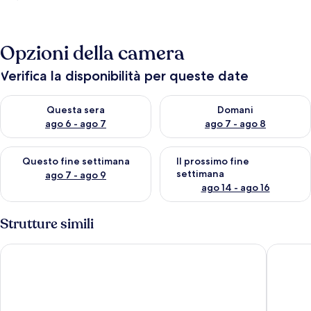
Opzioni della camera
Verifica la disponibilità per queste date
Verifica la disponibilità per questa sera, ago 6 - ago 7
Verifica la disponibilità per d
Questa sera
Domani
ago 6 - ago 7
ago 7 - ago 8
Verifica la disponibilità per questo fine settimana, ago 7 - ago
Verifica la disponibilità per il
Questo fine settimana
Il prossimo fine
settimana
ago 7 - ago 9
ago 14 - ago 16
Strutture simili
2839 Villa Ermes - Trilo by Barbarhouse
2838 Vil