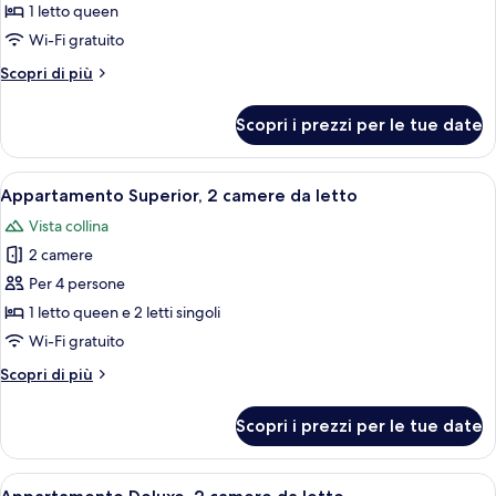
Appartamento
1 letto queen
Superior,
Wi-Fi gratuito
1
Altri
Scopri di più
letto
dettagli
queen
per
Scopri i prezzi per le tue date
Appartamento
Superior,
1
Apri
Un interno rustico con una scala in pie
35
letto
Appartamento Superior, 2 camere da letto
tutte
queen
Vista collina
le
2 camere
foto
per
Per 4 persone
Appartamento
1 letto queen e 2 letti singoli
Superior,
Wi-Fi gratuito
2
Altri
Scopri di più
camere
dettagli
da
per
Scopri i prezzi per le tue date
Appartamento
letto
Superior,
2
Apri
Una camera da letto con due letti, un
28
camere