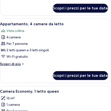
dettagli
letto
per
Scopri i prezzi per le tue date
Appartamento,
3
camere
Apri
Un ambiente accogliente con una scala
11
da
Appartamento, 4 camere da letto
tutte
letto
Vista collina
le
4 camere
foto
per
Per 7 persone
Appartamento,
2 letti queen e 3 letti singoli
4
Wi-Fi gratuito
camere
Altri
Scopri di più
da
dettagli
letto
per
Scopri i prezzi per le tue date
Appartamento,
4
camere
Apri
Una camera da letto con un letto, la
6
da
Camera Economy, 1 letto queen
tutte
letto
16 m²
le
1 camera
foto