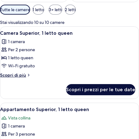
Filtri
Tutte le camere
1 letto
3+ letti
2 letti
disponibili
per
Stai visualizzando 10 su 10 camere
le
Apri
Una camera d'albergo con un letto, una 
24
Camera Superior, 1 letto queen
camere
tutte
1 camera
le
Per 2 persone
foto
per
1 letto queen
Camera
Wi-Fi gratuito
Superior,
Altri
Scopri di più
1
dettagli
letto
per
Scopri i prezzi per le tue date
Camera
queen
Superior,
1
Apri
Una camera da letto con un letto, un 
13
letto
Appartamento Superior, 1 letto queen
tutte
queen
Vista collina
le
1 camera
foto
per
Per 3 persone