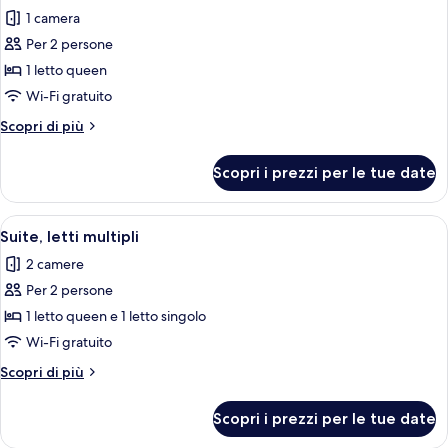
tutte
queen
1 camera
le
Per 2 persone
foto
per
1 letto queen
Suite,
Wi-Fi gratuito
1
Altri
Scopri di più
letto
dettagli
queen
per
Scopri i prezzi per le tue date
Suite,
1
letto
Apri
Un edificio in pietra con un patio ar
6
queen
Suite, letti multipli
tutte
2 camere
le
Per 2 persone
foto
per
1 letto queen e 1 letto singolo
Suite,
Wi-Fi gratuito
letti
Altri
Scopri di più
multipli
dettagli
per
Scopri i prezzi per le tue date
Suite,
letti