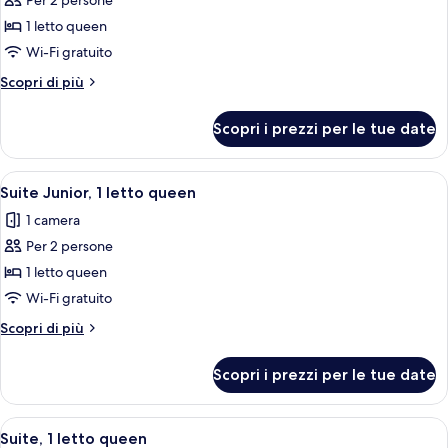
per
Per 2 persone
Camera
1 letto queen
Economy,
Wi-Fi gratuito
1
Altri
Scopri di più
letto
dettagli
queen
per
Scopri i prezzi per le tue date
Camera
Economy,
1
Apri
Un'ampia sala con una scala in legno, u
25
letto
Suite Junior, 1 letto queen
tutte
queen
1 camera
le
Per 2 persone
foto
per
1 letto queen
Suite
Wi-Fi gratuito
Junior,
Altri
Scopri di più
1
dettagli
letto
per
Scopri i prezzi per le tue date
Suite
queen
Junior,
1
Apri
Una camera da letto con un letto grande
11
letto
Suite, 1 letto queen