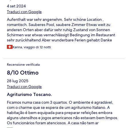
4 set 2024
Traduci con Google
Aufenthalt war sehr angenehm. Sehr schöne Location ,
romantisch. Sauberes Pool, saubere Zimmer Etwas weit zu
anderen Orten aber dafür sehr ruhig Zustand von Sonnen
Schirmen war etwas vernachlässigt Bedingung im Restaurant
sehr zurückhaltend Aber wunderbare Ferien gehabt Danke
Karina, viaggio di 12 notti
Recensione verificata
8/10 Ottimo
28 lug 2025
Traduci con Google
Agriturismo Toscano.
Ficamos numa casa com 3 quartos. O ambiente é agradável,
com o charme que se espera de um agriturismo Italiano. A
habitação é bem equipada para preparar refeições embora
alguns utensilhos e jogos americanos não estavam bem limpos.
Os funcionários foram atenciosos. A casa não tem ar