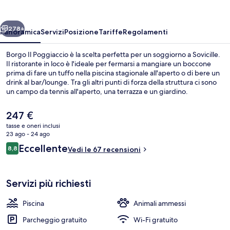
ietro
Avanti
278+
Panoramica
Servizi
Posizione
Tariffe
Regolamenti
Borgo Il Poggiaccio è la scelta perfetta per un soggiorno a Sovicille.
Il ristorante in loco è l'ideale per fermarsi a mangiare un boccone
prima di fare un tuffo nella piscina stagionale all'aperto o di bere un
drink al bar/lounge. Tra gli altri punti di forza della struttura ci sono
un campo da tennis all'aperto, una terrazza e un giardino.
Il
247 €
prezzo
tasse e oneri inclusi
attuale
23 ago - 24 ago
Area ristorazione
è
Recensioni
Eccellente
8,8
Vedi le 67 recensioni
247 €
8,8 su 10
Servizi più richiesti
Piscina
Animali ammessi
Parcheggio gratuito
Wi-Fi gratuito