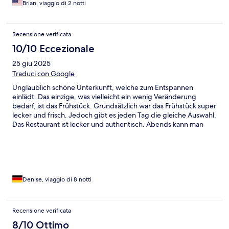
Brian, viaggio di 2 notti
Recensione verificata
10/10 Eccezionale
25 giu 2025
Traduci con Google
Unglaublich schöne Unterkunft, welche zum Entspannen
einlädt. Das einzige, was vielleicht ein wenig Veränderung
bedarf, ist das Frühstück. Grundsätzlich war das Frühstück super
lecker und frisch. Jedoch gibt es jeden Tag die gleiche Auswahl.
Das Restaurant ist lecker und authentisch. Abends kann man
den wunderschönen Sonnenuntergang genießen. Kostenlos
kann man sich Tennisschläger oder Fahrrädern ausleihen.
Denise, viaggio di 8 notti
Recensione verificata
8/10 Ottimo