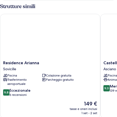
multipli
Strutture simili
Residence Arianna
Castello 
Residence
Castello
Residence Arianna
Castell
Arianna
di
Sovicille
Asciano
Sovicille
Leonina
Piscina
Colazione gratuita
Piscin
Relais
Trasferimento
Parcheggio gratuito
Anima
Asciano
aeroportuale
9.0
Mer
9,0
9.8
Eccezionale
su
139 r
9,8
su
6 recensioni
10,
10,
Meravigl
Il
149 €
Eccezionale,
139
prezzo
6
tasse e oneri inclusi
recensio
attuale
1 set - 2 set
recensioni
è