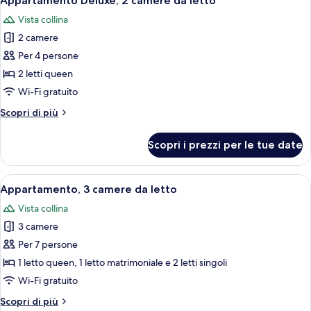
Appartamento Deluxe, 2 camere da letto
tutte
da
Vista collina
letto
le
2 camere
foto
per
Per 4 persone
Appartamento
2 letti queen
Deluxe,
Wi-Fi gratuito
2
Altri
Scopri di più
camere
dettagli
da
per
Scopri i prezzi per le tue date
Appartamento
letto
Deluxe,
2
Apri
Un accogliente soggiorno con divani a m
20
camere
Appartamento, 3 camere da letto
tutte
da
Vista collina
letto
le
3 camere
foto
per
Per 7 persone
Appartamento,
1 letto queen, 1 letto matrimoniale e 2 letti singoli
3
Wi-Fi gratuito
camere
Altri
Scopri di più
da