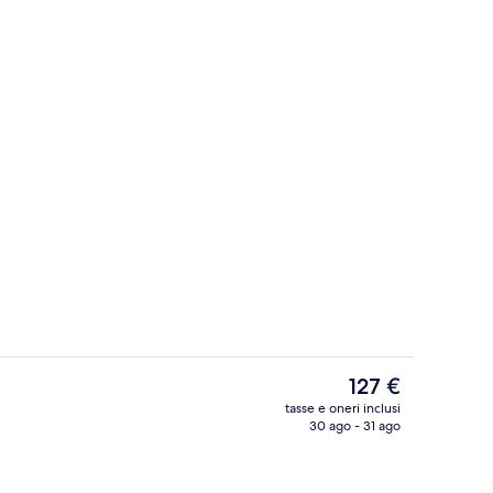
Salottino della hall
Il
127 €
prezzo
tasse e oneri inclusi
attuale
30 ago - 31 ago
la hall
Reception
è
127 €