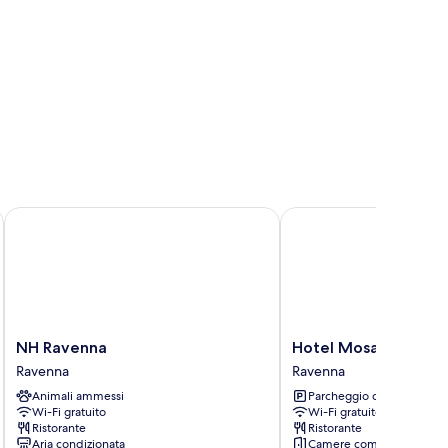
NH Ravenna
Hotel Mosaico
NH
Hotel
NH Ravenna
Hotel Mosaico
Ravenna
Mosaico
Ravenna
Ravenna
Ravenna
Ravenna
Animali ammessi
Parcheggio disponibile
Wi-Fi gratuito
Wi-Fi gratuito
Ristorante
Ristorante
Aria condizionata
Camere comunicanti