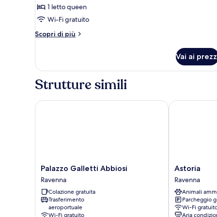
Tradizionale
1 letto queen
Wi-Fi gratuito
Altri
Scopri di più
dettagli
per
Vai ai prezz
Camera
Tradizionale
Strutture simili
Palazzo Galletti Abbiosi
Astoria
Palazzo
Astoria
Palazzo Galletti Abbiosi
Astoria
Galletti
Ravenna
Ravenna
Ravenna
Abbiosi
Colazione gratuita
Animali amm
Ravenna
Trasferimento
Parcheggio g
aeroportuale
Wi-Fi gratuit
Wi-Fi gratuito
Aria condizio