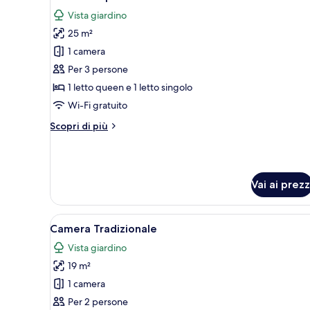
tutte
Vista giardino
le
25 m²
foto
per
1 camera
Camera
Per 3 persone
tripla
1 letto queen e 1 letto singolo
Wi-Fi gratuito
Altri
Scopri di più
dettagli
per
Camera
tripla
Vai ai prezz
Apri
Una cassaforte in camera, una 
6
Camera Tradizionale
tutte
Vista giardino
le
19 m²
foto
per
1 camera
Camera
Per 2 persone