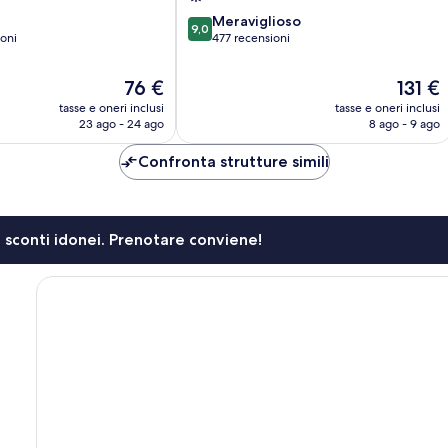
9.0
Meraviglioso
9,0
su
oni
477 recensioni
10,
Meraviglioso,
Il
Il
76 €
131 €
477
prezzo
prezzo
tasse e oneri inclusi
tasse e oneri inclusi
recensioni
attuale
attuale
23 ago - 24 ago
8 ago - 9 ago
è
è
76 €
131 €
Confronta strutture simili
li sconti idonei. Prenotare conviene!