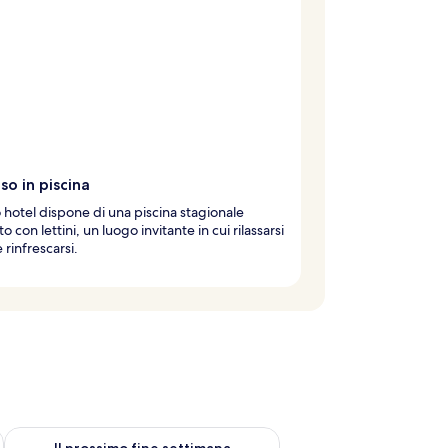
so in piscina
hotel dispone di una piscina stagionale
to con lettini, un luogo invitante in cui rilassarsi
e rinfrescarsi.
ne settimana, ago 7 - ago 9
Verifica la disponibilità per il prossimo fine settimana, ago 14 
Il prossimo fine settimana