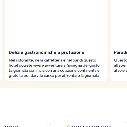
Delizie gastronomiche a profusione
Paradi
Nel ristorante, nella caffetteria e nel bar di questo
Questo 
hotel potrete vivere avventure all'insegna del gusto.
all'aper
La giornata comincia con una colazione continentale
al sole 
gratuita per darvi la carica per affrontare la giornata.
 8
sponibilità per domani, ago 8 - ago 9
Verifica la disponibilità per questo fi
Domani
Questo fine settimana