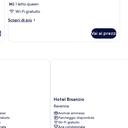
1 letto queen
Wi-Fi gratuito
Altri
Scopri di più
dettagli
per
i
Vai ai prezzi
Suite
Hotel Bisanzio
Hotel
Hotel Bisanzio
Bisanzio
Ravenna
Ravenna
essi
Animali ammessi
ratuito
Parcheggio disponibile
o
Wi-Fi gratuito
nata
Aria condizionata