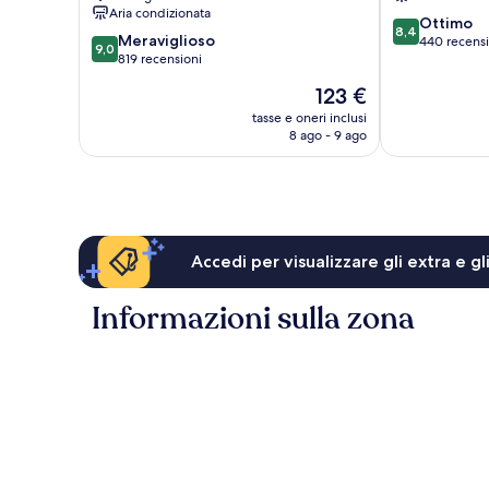
Aria condizionata
8.4
Ottimo
8,4
9.0
Meraviglioso
su
440 recensi
9,0
su
819 recensioni
10,
10,
Ottimo,
Il
123 €
Meraviglioso,
440
prezzo
819
tasse e oneri inclusi
recensioni
attuale
8 ago - 9 ago
recensioni
è
123 €
Accedi per visualizzare gli extra e g
Informazioni sulla zona