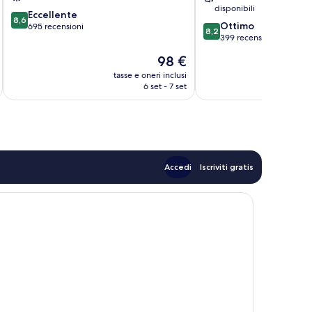
disponibili
8.6
Eccellente
8,6
8.2
Ottimo
su
695 recensioni
8,2
su
399 recensioni
10,
10,
Eccellente,
Il
98 €
Ottimo,
695
prezzo
399
tasse e oneri inclusi
t
recensioni
attuale
6 set - 7 set
recensioni
è
98 €
Accedi
Iscriviti gratis