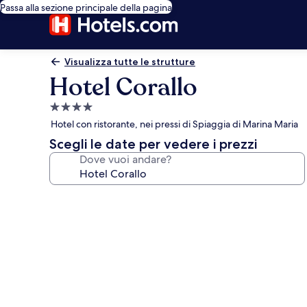
Passa alla sezione principale della pagina
Visualizza tutte le strutture
Hotel Corallo
Struttura
a
Hotel con ristorante, nei pressi di Spiaggia di Marina Maria
4.0
Scegli le date per vedere i prezzi
stelle
Dove vuoi andare?
Galleria
fotografica
per
Hotel
Corallo