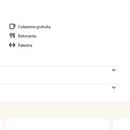
nelle vicinanze, sabbia bianca, lettini da mare, ombrelloni
Colazione gratuita
Ristorante
Palestra