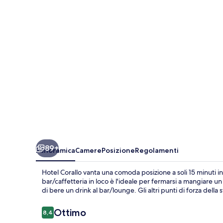
89+
Panoramica
Camere
Posizione
Regolamenti
Hotel Corallo vanta una comoda posizione a soli 15 minuti i
bar/caffetteria in loco è l'ideale per fermarsi a mangiare un
di bere un drink al bar/lounge. Gli altri punti di forza della
Recensioni
Ottimo
8,4
8,4 su 10