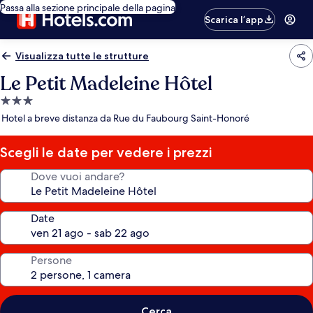
Passa alla sezione principale della pagina
Scarica l’app
Visualizza tutte le strutture
Le Petit Madeleine Hôtel
Struttura
a
Hotel a breve distanza da Rue du Faubourg Saint-Honoré
3.0
stelle
Scegli le date per vedere i prezzi
Dove vuoi andare?
Date
Persone
Cerca