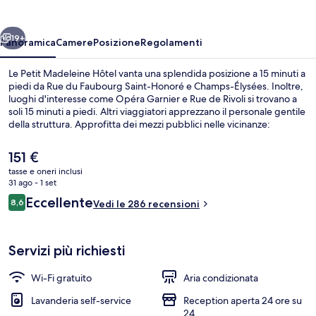
Hôtel
ietro
Avanti
19+
Panoramica
Camere
Posizione
Regolamenti
Le Petit Madeleine Hôtel vanta una splendida posizione a 15 minuti a
piedi da Rue du Faubourg Saint-Honoré e Champs-Élysées. Inoltre,
luoghi d'interesse come Opéra Garnier e Rue de Rivoli si trovano a
soli 15 minuti a piedi. Altri viaggiatori apprezzano il personale gentile
della struttura. Approfitta dei mezzi pubblici nelle vicinanze:
Stazione metro di Miromesnil è a 5 min e Stazione metro di Saint-
Augustin a 5 min a piedi.
Il
151 €
prezzo
tasse e oneri inclusi
attuale
31 ago - 1 set
TV 24 pollici con canali satellitari
è
Recensioni
Eccellente
8,6
Vedi le 286 recensioni
151 €
8,6 su 10
Servizi più richiesti
Wi-Fi gratuito
Aria condizionata
Lavanderia self-service
Reception aperta 24 ore su
24