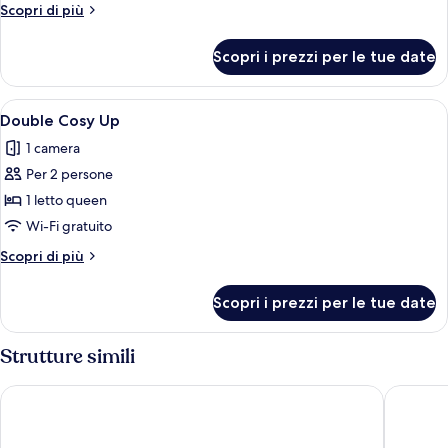
Classic
Altri
Scopri di più
dettagli
per
Scopri i prezzi per le tue date
Doppia
Classic
Apri
Una camera d'albergo con un letto gran
1
Double Cosy Up
tutte
1 camera
le
Per 2 persone
foto
per
1 letto queen
Double
Wi-Fi gratuito
Cosy
Altri
Scopri di più
Up
dettagli
per
Scopri i prezzi per le tue date
Double
Cosy
Up
Strutture simili
Hotel Elysees 8
Hotel El