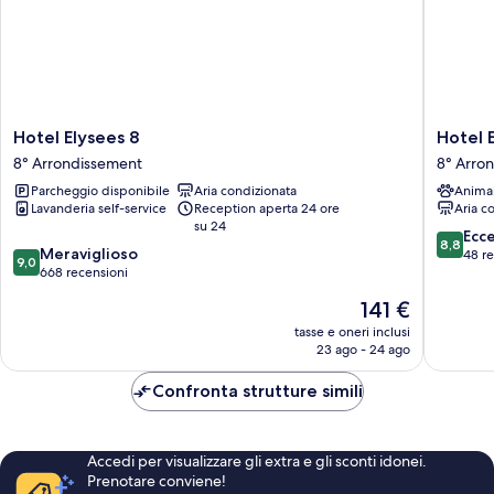
Hotel
Hotel
Hotel Elysees 8
Hotel 
Elysees
Elysée
8° Arrondissement
8° Arro
8
Secret
Parcheggio disponibile
Aria condizionata
Anima
8°
8°
Lavanderia self-service
Reception aperta 24 ore
Aria c
Arrondissement
Arrondi
su 24
8.8
Ecc
8,8
9.0
Meraviglioso
su
48 r
9,0
su
668 recensioni
10,
10,
Eccellen
Il
141 €
Meraviglioso,
48
prezzo
668
tasse e oneri inclusi
recensio
attuale
23 ago - 24 ago
recensioni
è
141 €
Confronta strutture simili
Accedi per visualizzare gli extra e gli sconti idonei.
Prenotare conviene!