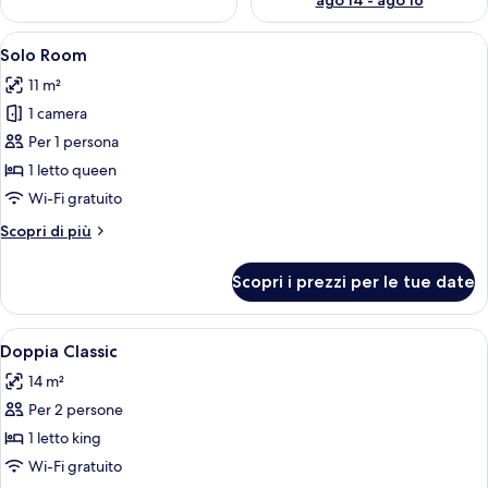
ago 14 - ago 16
Apri
Una camera d'albergo con un grande pos
4
Solo Room
tutte
11 m²
le
1 camera
foto
per
Per 1 persona
Solo
1 letto queen
Room
Wi-Fi gratuito
Altri
Scopri di più
dettagli
per
Scopri i prezzi per le tue date
Solo
Room
Apri
Una camera da letto moderna con un le
8
Doppia Classic
tutte
14 m²
le
Per 2 persone
foto
per
1 letto king
Doppia
Wi-Fi gratuito