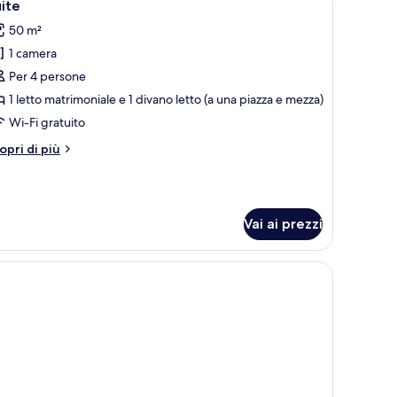
4
ite
utte
50 m²
1 camera
oto
er
Per 4 persone
uite
1 letto matrimoniale e 1 divano letto (a una piazza e mezza)
Wi-Fi gratuito
tri
opri di più
ttagli
r
ite
Vai ai prezzi