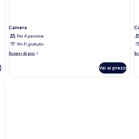
Camera
C
Per 4 persone
Wi-Fi gratuito
Altri
Al
Scopri di più
Sc
dettagli
de
per
pe
i
Vai ai prezzi
Camera
C
a doppio strato, minibar