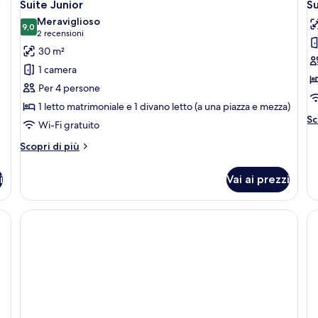
4
Suite Junior
Su
tutte
t
Meraviglioso
le
9,0
le
9,0 su 10
(2
2 recensioni
foto
f
recensioni)
30 m²
per
p
1 camera
Suite
S
Per 4 persone
Junior
1 letto matrimoniale e 1 divano letto (a una piazza e mezza)
Al
Sc
Wi-Fi gratuito
de
pe
Altri
Scopri di più
Su
dettagli
per
i
Vai ai prezzi
Suite
Junior
tto, una scrivania, una sedia e due lampade ai comodini.