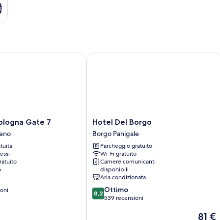
i
ogna Gate 7
Hotel Del Borgo
Hotel
ologna Gate 7
Hotel Del Borgo
Del
Reno
Borgo Panigale
Borgo
tuita
Parcheggio gratuito
Borgo
essi
Wi-Fi gratuito
Panigale
ratuito
Camere comunicanti
o
disponibili
Aria condizionata
8.2
Ottimo
oni
8,2
su
539 recensioni
10,
Il
81 €
Ottimo,