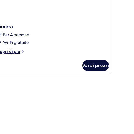
amera
Per 4 persone
Wi-Fi gratuito
tri
opri di più
ttagli
r
Vai ai prezzi
amera