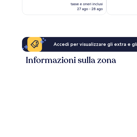
prezzo
1.011
recensioni
tasse e oneri inclusi
attuale
recensioni
27 ago - 28 ago
è
93 €
Accedi per visualizzare gli extra e g
Informazioni sulla zona