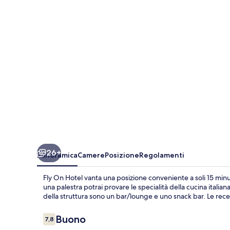
26+
Panoramica
Camere
Posizione
Regolamenti
Fly On Hotel vanta una posizione conveniente a soli 15 minu
una palestra potrai provare le specialità della cucina italiana: 
della struttura sono un bar/lounge e uno snack bar. Le recens
Recensioni
Buono
7,8
7,8 su 10