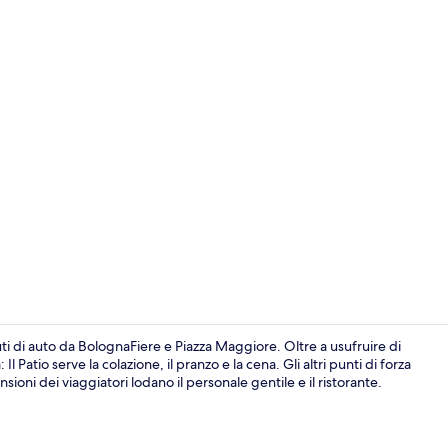
Ingresso dell
ti di auto da BolognaFiere e Piazza Maggiore. Oltre a usufruire di
Il Patio serve la colazione, il pranzo e la cena. Gli altri punti di forza
ioni dei viaggiatori lodano il personale gentile e il ristorante.
Bar (in loco)