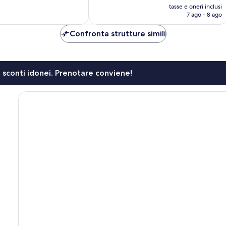
prezzo
539
tasse e oneri inclusi
attuale
recensioni
7 ago - 8 ago
è
81 €
Confronta strutture simili
li sconti idonei. Prenotare conviene!