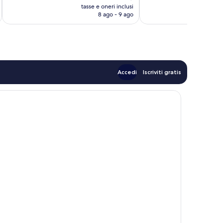
prezzo
recensioni
tasse e oneri inclusi
t
attuale
8 ago - 9 ago
è
106 €
Accedi
Iscriviti gratis