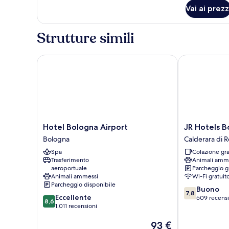
Queen
per
Vai ai prezz
Executive
Bed)
Room
(1
Strutture simili
Queen
Bed)
Hotel Bologna Airport
JR Hotels Bol
Hotel
JR
Hotel Bologna Airport
JR Hotels B
Bologna
Hotels
Bologna
Calderara di 
Airport
Bologna
Spa
Colazione gra
Bologna
Gate
Trasferimento
Animali amm
7
aeroportuale
Parcheggio g
Calderara
Animali ammessi
Wi-Fi gratuit
di
Parcheggio disponibile
7.8
Buono
Reno
7,8
8.6
Eccellente
su
509 recensi
8,6
su
1.011 recensioni
10,
10,
Buono,
Il
93 €
Eccellente,
509