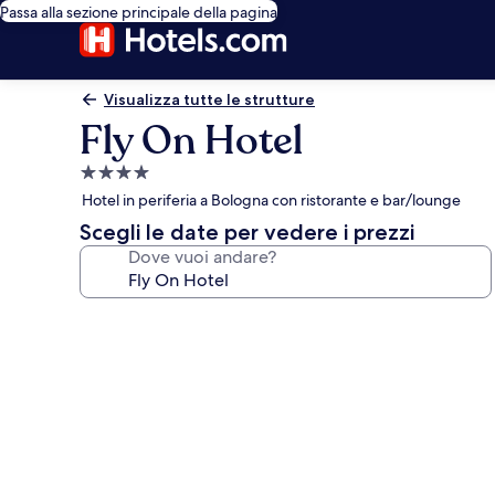
Passa alla sezione principale della pagina
Visualizza tutte le strutture
Fly On Hotel
Struttura
a
Hotel in periferia a Bologna con ristorante e bar/lounge
4.0
Scegli le date per vedere i prezzi
stelle
Dove vuoi andare?
Galleria
fotografica
per
Fly
On
Hotel