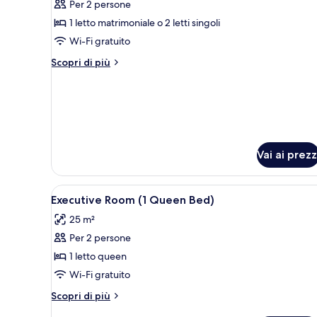
Per 2 persone
con
1 letto matrimoniale o 2 letti singoli
letto
Wi-Fi gratuito
matrimoniale
o
Altri
Scopri di più
dettagli
2
per
letti
Camera
singoli
Superior
con
letto
matrimoniale
Vai ai prezz
o
2
letti
Apri
Copriletto in piuma, materassi 
4
Executive Room (1 Queen Bed)
singoli
tutte
25 m²
le
Per 2 persone
foto
per
1 letto queen
Executive
Wi-Fi gratuito
Room
Altri
Scopri di più
(1
dettagli