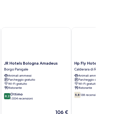
JR Hotels Bologna Amadeus
Hp Fly Hotel Bologna
JR
Hp
JR Hotels Bologna Amadeus
Hp Fly Hotel Bologn
Hotels
Fly
Borgo Panigale
Calderara di Reno
Bologna
Hotel
Animali ammessi
Animali ammessi
Amadeus
Bologna
Parcheggio gratuito
Parcheggio disponibile
Borgo
Calderara
Wi-Fi gratuito
Wi-Fi gratuito
Panigale
di
Ristorante
Ristorante
Reno
8.2
5.8
Ottimo
5,8
138 recensioni
8,2
su
su
1.004 recensioni
10,
10,
Ottimo,
138
Il
106 €
1.004
recensioni