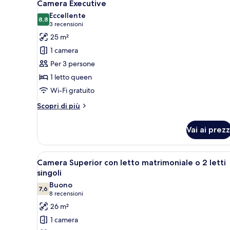
4
matrimoniale
Camera Executive
tutte
o
Eccellente
2
le
8,8
8,8 su 10
(3
3 recensioni
letti
foto
recensioni)
25 m²
singoli
per
1 camera
Camera
Per 3 persone
Executive
1 letto queen
Wi-Fi gratuito
Altri
Scopri di più
dettagli
per
Vai ai prezz
Camera
Executive
Apri
Una camera d'albergo con un le
4
Camera Superior con letto matrimoniale o 2 letti
tutte
singoli
le
Buono
7,6
foto
7,6 su 10
(8
8 recensioni
per
recensioni)
26 m²
Camera
1 camera
Superior