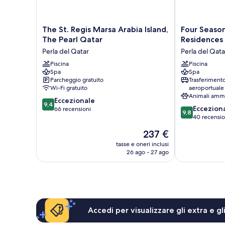
The
Four
The St. Regis Marsa Arabia Island,
Four Seaso
St.
Seasons
The Pearl Qatar
Residences 
Regis
Resort
Perla del Qatar
Perla del Qata
Marsa
And
Arabia
Piscina
Residences
Piscina
Spa
Spa
Island,
At
Parcheggio gratuito
Trasferiment
The
The
Wi-Fi gratuito
aeroportuale
Pearl
Pearl
Animali amm
9.4
Qatar
Eccezionale
-
9,4
9.8
Eccezion
su
Perla
66 recensioni
Qatar
9,8
su
40 recensio
10,
del
Perla
10,
Eccezionale,
Qatar
del
Il
237 €
Eccezionale,
66
Qatar
prezzo
40
tasse e oneri inclusi
recensioni
attuale
26 ago - 27 ago
recensioni
è
237 €
Accedi per visualizzare gli extra e g