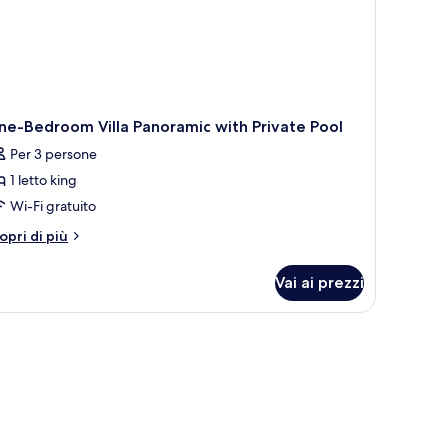
e-Bedroom Villa Panoramic with Private Pool
Per 3 persone
1 letto king
Wi-Fi gratuito
tri
opri di più
ttagli
r
Vai ai prezzi
ne-
edroom
lla
o grande, una televisione e vista sulla città.
noramic
th
ivate
ol