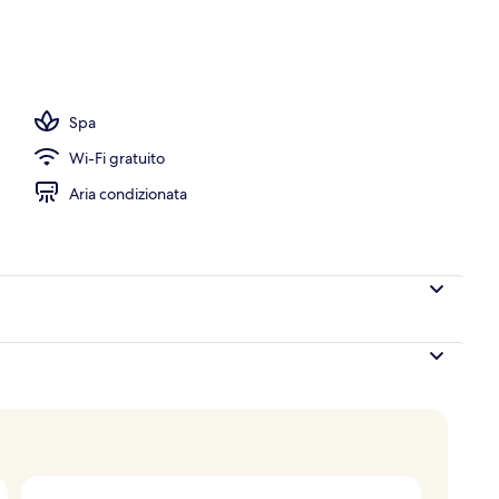
illa with private pool Panoramic view | Vista dalla camera
Spa
Wi-Fi gratuito
Aria condizionata