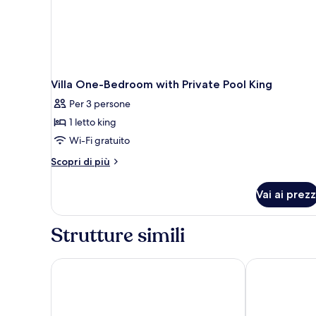
Villa One-Bedroom with Private Pool King
Per 3 persone
1 letto king
Wi-Fi gratuito
Altri
Scopri di più
dettagli
per
Vai ai prezz
Villa
One-
Bedroom
Strutture simili
with
Private
Pool
The St. Regis Marsa Arabia Island, The Pearl Qatar
Four Seasons 
King