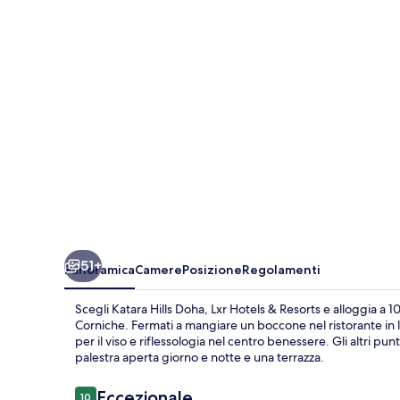
Lxr
Hotels
&
Resorts
51+
Panoramica
Camere
Posizione
Regolamenti
Scegli Katara Hills Doha, Lxr Hotels & Resorts e alloggia a
Corniche. Fermati a mangiare un boccone nel ristorante in l
per il viso e riflessologia nel centro benessere. Gli altri pu
palestra aperta giorno e notte e una terrazza.
Recensioni
Eccezionale
10