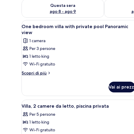
Verifica la disponibilità per questa sera, ago 8 - ago
Verifica la di
Questa sera
ago 8 - ago 9
a
Apri
Una cucina moderna con un'isol
10
One bedroom villa with private pool Panoramic
tutte
view
le
1 camera
foto
Per 3 persone
per
1 letto king
One
bedroom
Wi-Fi gratuito
villa
Altri
Scopri di più
with
dettagli
per
private
Vai ai prezz
One
pool
bedroom
Panoramic
villa
Apri
Una camera d'hotel moderna con
8
view
with
Villa, 2 camere da letto, piscina privata
tutte
private
Per 5 persone
pool
le
Panoramic
1 letto king
foto
view
per
Wi-Fi gratuito