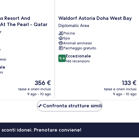
Waldorf
ns Resort And
Waldorf Astoria Doha West Bay
Astoria
At The Pearl - Qatar
Diplomatic Area
Doha
r
Piscina
West
Spa
Bay
Animali ammessi
Diplomatic
Parcheggio gratuito
o
Area
9.4
Eccezionale
9,4
essi
su
146 recensioni
10,
ale
Eccezionale,
ni
146
Il
Il
356 €
133 €
recensioni
prezzo
prezzo
tasse e oneri inclusi
tasse e oneri inclusi
attuale
attuale
9 ago - 10 ago
9 ago - 10 ago
è
è
356 €
133 €
Confronta strutture simili
li sconti idonei. Prenotare conviene!