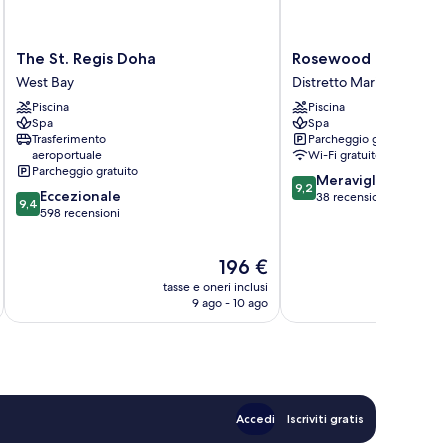
The
Rosewood
The St. Regis Doha
Rosewood Doha
St.
Doha
West Bay
Distretto Marina
Regis
Distretto
Piscina
Piscina
Doha
Marina
Spa
Spa
West
Trasferimento
Parcheggio gratuito
Bay
aeroportuale
Wi-Fi gratuito
Parcheggio gratuito
9.2
Meraviglioso
9,2
9.4
Eccezionale
su
38 recensioni
9,4
su
598 recensioni
10,
10,
Meraviglioso,
Eccezionale,
38
Il
196 €
598
recensioni
prezzo
recensioni
tasse e oneri inclusi
t
attuale
9 ago - 10 ago
è
196 €
Accedi
Iscriviti gratis