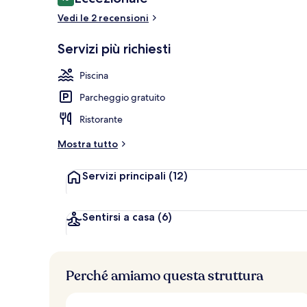
10 su 10
Vedi le 2 recensioni
Two bedroom v
Servizi più richiesti
Piscina
Parcheggio gratuito
Ristorante
Mostra tutto
Servizi principali
(12)
Sentirsi a casa
(6)
Perché amiamo questa struttura