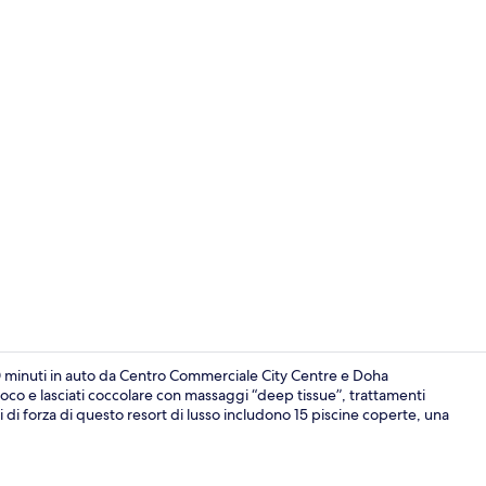
Esterni
 10 minuti in auto da Centro Commerciale City Centre e Doha
oco e lasciati coccolare con massaggi “deep tissue”, trattamenti
nti di forza di questo resort di lusso includono 15 piscine coperte, una
Ristorante