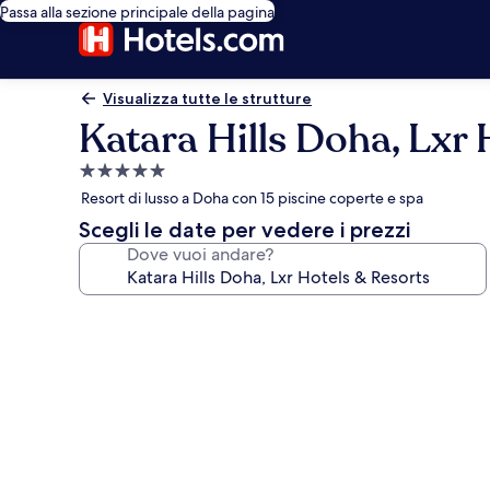
Passa alla sezione principale della pagina
Visualizza tutte le strutture
Katara Hills Doha, Lxr 
Struttura
a
Resort di lusso a Doha con 15 piscine coperte e spa
5.0
Scegli le date per vedere i prezzi
stelle
Dove vuoi andare?
Galleria
fotografica
per
Katara
Hills
Doha,