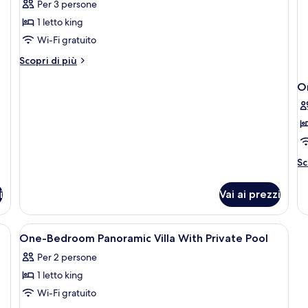
Per 3 persone
One
bedroom
1 letto king
villa
Wi-Fi gratuito
with
Altri
Scopri di più
private
dettagli
pool
per
On
One
Panoramic
bedroom
view
villa
with
private
pool
Al
Sc
Panoramic
de
view
pe
i
Vai ai prezzi
O
B
Vi
Apri
Una camera d'hotel moderna con un lett
6
Pa
One-Bedroom Panoramic Villa With Private Pool
tutte
wi
Per 2 persone
le
Pr
Po
1 letto king
foto
per
Wi-Fi gratuito