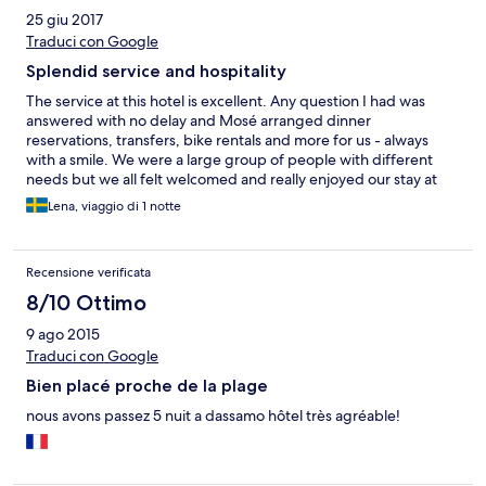
bus, raggiungere la destinazione. In definitiva, consiglio l'hotel
25 giu 2017
anche se cercate il divertimento poichè con pochi minuti di
Traduci con Google
auto,è possibile raggiungere Rimini centro e Riccione.
Splendid service and hospitality
The service at this hotel is excellent. Any question I had was
answered with no delay and Mosé arranged dinner
reservations, transfers, bike rentals and more for us - always
with a smile. We were a large group of people with different
needs but we all felt welcomed and really enjoyed our stay at
this hotel.
Lena, viaggio di 1 notte
Recensione verificata
8/10 Ottimo
9 ago 2015
Traduci con Google
Bien placé proche de la plage
nous avons passez 5 nuit a dassamo hôtel très agréable!