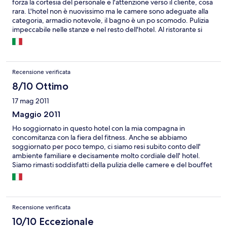
forza la cortesia del personale e l'attenzione verso il cliente, cosa
rara. L'hotel non è nuovissimo ma le camere sono adeguate alla
categoria, armadio notevole, il bagno è un po scomodo. Pulizia
impeccabile nelle stanze e nel resto dell'hotel. Al ristorante si
mangia bene, se richiesto fanno piatti speciali per i più piccoli.
C'è la possibilità di usufruire di un centro benessere in un hotel
vicino ma non l'abbiamo usato. Piscina ben curata, animazione
tutte le sere, soprattutto per i bambini. Il mare è a 200mt ,
Recensione verificata
l'hotel è in una traversa interna riparato dal casino del
lungomare. Zona tranquilla ma a pochi metri c'è Viserba con più
8/10 Ottimo
movimento e rimini è veramente a pochi km. Che altro dire, noi
17 mag 2011
abbiamo sempre cambiato meta ma se dobbiamo tornare in
zona sicuramente sarà il nostro hotel. Unica nota dolente ma è
Maggio 2011
una costante nella zona, parcheggio sottodimensionato trovare
Ho soggiornato in questo hotel con la mia compagna in
un buco è dura...
concomitanza con la fiera del fitness. Anche se abbiamo
soggiornato per poco tempo, ci siamo resi subito conto dell'
ambiente familiare e decisamente molto cordiale dell' hotel.
Siamo rimasti soddisfatti della pulizia delle camere e del bouffet
di prima colazione, dove era possibile scegliere se fare una
colazione tradizionale ( latte, caffè,cereali ecc.) oppure servirsi di
salumi e formaggio. La posizione dell'hotel è ottima, a pochi
passi dal mare e relativamente vicino alla fiera (noi abbiamo
Recensione verificata
percorso il tragitto fiera-hotel a piedi, anche se il percorso non è
proprio pedonale) quindi è possibile in pochi minuti di auto o di
10/10 Eccezionale