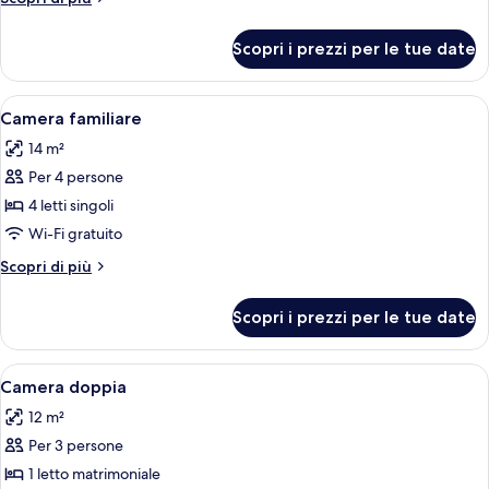
tripla
dettagli
per
Scopri i prezzi per le tue date
Camera
tripla
Apri
Una camera d'albergo con un letto ri
12
Camera familiare
tutte
14 m²
le
Per 4 persone
foto
per
4 letti singoli
Camera
Wi-Fi gratuito
familiare
Altri
Scopri di più
dettagli
per
Scopri i prezzi per le tue date
Camera
familiare
Apri
Una camera d'albergo con un letto, una
12
Camera doppia
tutte
12 m²
le
Per 3 persone
foto
per
1 letto matrimoniale