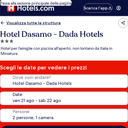
Passa alla sezione principale della pagina
Scarica l’app
Visualizza tutte le strutture
Hotel Dasamo - Dada Hotels
Struttura
a
Hotel per famiglie con piscina all'aperto, non lontano da Italia in
3.0
Miniatura
stelle
Scegli le date per vedere i prezzi
Dove vuoi andare?
Date
Persone