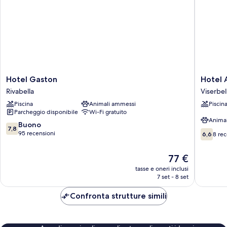
Hotel
Hotel
Hotel Gaston
Hotel 
Gaston
Aron
Rivabella
Viserbel
Rivabella
Rimini
Piscina
Animali ammessi
Piscin
Viserbel
Parcheggio disponibile
Wi-Fi gratuito
Anima
7.8
Buono
7,8
6.6
su
95 recensioni
6,6
8 rec
su
10,
10,
Buono,
Il
77 €
8
95
prezzo
recensio
tasse e oneri inclusi
recensioni
attuale
7 set - 8 set
è
77 €
Confronta strutture simili