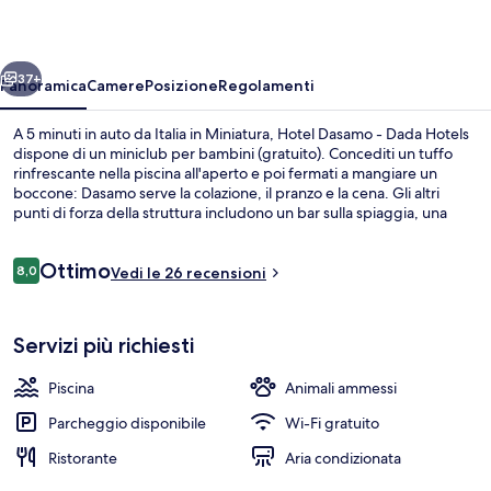
Dada
Hotels
ietro
Avanti
37+
Panoramica
Camere
Posizione
Regolamenti
A 5 minuti in auto da Italia in Miniatura, Hotel Dasamo - Dada Hotels
dispone di un miniclub per bambini (gratuito). Concediti un tuffo
rinfrescante nella piscina all'aperto e poi fermati a mangiare un
boccone: Dasamo serve la colazione, il pranzo e la cena. Gli altri
punti di forza della struttura includono un bar sulla spiaggia, una
piscina per bambini e biciclette gratuite.
Recensioni
Ottimo
8,0
Vedi le 26 recensioni
8,0 su 10
Una spiaggia nelle vicinanze, un bar su
Servizi più richiesti
Piscina
Animali ammessi
Parcheggio disponibile
Wi-Fi gratuito
Ristorante
Aria condizionata