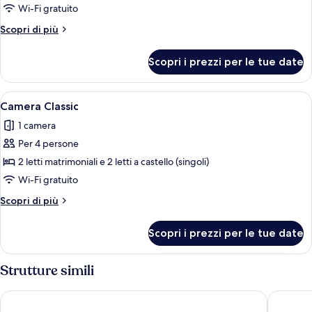
Camera
Wi-Fi gratuito
doppia
Altri
Scopri di più
dettagli
per
Scopri i prezzi per le tue date
Camera
doppia
Apri
Una camera d'albergo con un letto, du
14
Camera Classic
tutte
1 camera
le
Per 4 persone
foto
per
2 letti matrimoniali e 2 letti a castello (singoli)
Camera
Wi-Fi gratuito
Classic
Altri
Scopri di più
dettagli
per
Scopri i prezzi per le tue date
Camera
Classic
Strutture simili
Hotel Gaston
Hotel Ar