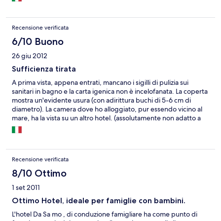
Recensione verificata
6/10 Buono
26 giu 2012
Sufficienza tirata
A prima vista, appena entrati, mancano i sigilli di pulizia sui
sanitari in bagno e la carta igenica non è incelofanata. La coperta
mostra un'evidente usura (con adirittura buchi di 5-6 cm di
diametro). La camera dove ho alloggiato, pur essendo vicino al
mare, ha la vista su un altro hotel. (assolutamente non adatto a
coppie giovani). La cucina è abbastanza misera nelle portate,
anche se la qualità dei piatti è abbastanza buona. Il personale è
abbastanza cortese, ma mai tanto da sentirsi a casa. Non posso
dire di aver dormito in maniera tranquilla, dato che nell'unica
Recensione verificata
notte in cui ho dormito, è scattato l'allarme anti incendio 3 volte.
Hotel tipicamente frequentato da anziani.
8/10 Ottimo
1 set 2011
Ottimo Hotel, ideale per famiglie con bambini.
L'hotel Da Sa mo , di conduzione famigliare ha come punto di