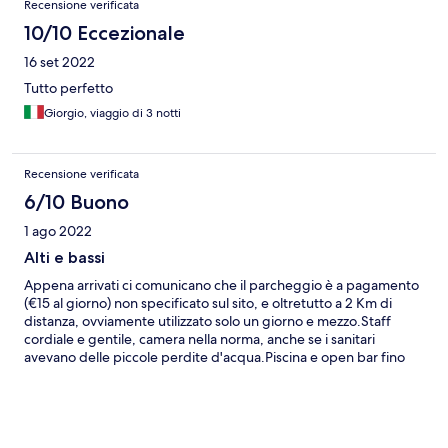
Recensione verificata
10/10 Eccezionale
16 set 2022
Tutto perfetto
Giorgio, viaggio di 3 notti
Recensione verificata
6/10 Buono
1 ago 2022
Alti e bassi
Appena arrivati ci comunicano che il parcheggio è a pagamento
(€15 al giorno) non specificato sul sito, e oltretutto a 2 Km di
distanza, ovviamente utilizzato solo un giorno e mezzo.Staff
cordiale e gentile, camera nella norma, anche se i sanitari
avevano delle piccole perdite d'acqua.Piscina e open bar fino
alle 21 un plus.Abbiamo provato una cena in hotel €25 a testa,
costo eccessivo se si considera che gli altri giorni abbiamo
mangiato pesce fresco a €25 in due. Eravamo con la formula
B&B colazione abbondante e soddisfacente.