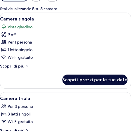
disponibili
per
Stai visualizzando 5 su 5 camere
le
Apri
Una camera piccola con un letto a caste
7
Camera singola
camere
tutte
Vista giardino
le
9 m²
foto
per
Per 1 persona
Camera
1 letto singolo
singola
Wi-Fi gratuito
Altri
Scopri di più
dettagli
per
Scopri i prezzi per le tue date
Camera
singola
Apri
Camera d'albergo con un letto, comodi
12
Camera tripla
tutte
Per 3 persone
le
3 letti singoli
foto
per
Wi-Fi gratuito
Camera
Altri
Scopri di più