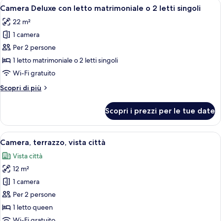
Apri
Camera Deluxe con letto matrimoniale o 
6
Depandance
Camera Deluxe con letto matrimoniale o 2 letti singoli
tutte
22 m²
le
1 camera
foto
per
Per 2 persone
Camera
1 letto matrimoniale o 2 letti singoli
Deluxe
Wi-Fi gratuito
con
Altri
Scopri di più
letto
dettagli
matrimoniale
per
Scopri i prezzi per le tue date
Camera
o
Deluxe
2
con
Apri
Camera, terrazzo, vista città | Coprile
letti
4
letto
Camera, terrazzo, vista città
tutte
singoli
matrimoniale
Vista città
o
le
2
12 m²
foto
letti
per
1 camera
singoli
Camera,
Per 2 persone
terrazzo,
1 letto queen
vista
Wi-Fi gratuito