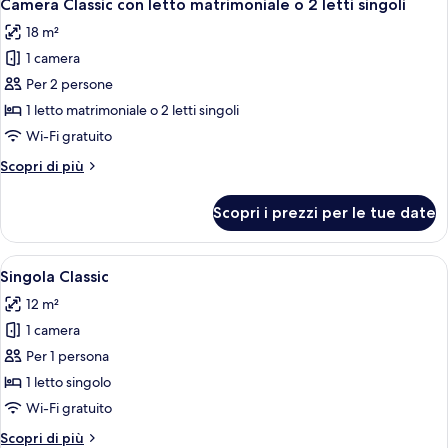
6
Camera Classic con letto matrimoniale o 2 letti singoli
tutte
18 m²
le
1 camera
foto
per
Per 2 persone
Camera
1 letto matrimoniale o 2 letti singoli
Classic
Wi-Fi gratuito
con
Altri
Scopri di più
letto
dettagli
matrimoniale
per
Scopri i prezzi per le tue date
Camera
o
Classic
2
con
Apri
Singola Classic | Copriletto in piuma, 
letti
3
letto
Singola Classic
tutte
singoli
matrimoniale
12 m²
o
le
2
1 camera
foto
letti
per
Per 1 persona
singoli
Singola
1 letto singolo
Classic
Wi-Fi gratuito
Altri
Scopri di più