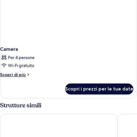
Camera
Per 4 persone
Wi-Fi gratuito
Altri
Scopri di più
dettagli
per
Scopri i prezzi per le tue date
Camera
Strutture simili
Royal Hotel Carlton
Starhotel