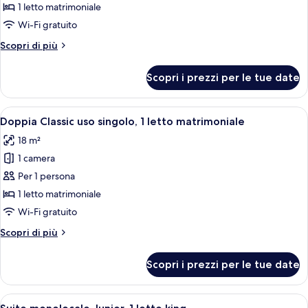
1 letto matrimoniale
Wi-Fi gratuito
Altri
Scopri di più
dettagli
per
Scopri i prezzi per le tue date
Doppia
Standard
uso
Apri
Copriletto in piuma, minibar, una cass
6
singolo
Doppia Classic uso singolo, 1 letto matrimoniale
tutte
18 m²
le
1 camera
foto
per
Per 1 persona
Doppia
1 letto matrimoniale
Classic
Wi-Fi gratuito
uso
Altri
Scopri di più
singolo,
dettagli
1
per
Scopri i prezzi per le tue date
Doppia
letto
Classic
matrimoniale
uso
Apri
Una camera d'albergo moderna con due 
5
singolo,