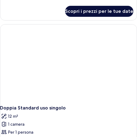
dettagli
per
Scopri i prezzi per le tue date
Singola
Classic
Doppia Standard uso singolo
12 m²
1 camera
Per 1 persona