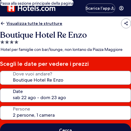
Passa alla sezione principale della pagina
Scarica l’app
Visualizza tutte le strutture
Boutique Hotel Re Enzo
Struttura
a
Hotel per famiglie con bar/lounge, non lontano da Piazza Maggiore
4.0
stelle
Scegli le date per vedere i prezzi
Dove vuoi andare?
Date
Persone
Cerca