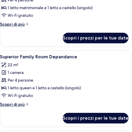
per
Per 4 persone
Quadrupla
1 letto matrimoniale e 1 letto a castello (singolo)
Classic
Wi-Fi gratuito
Altri
Scopri di più
dettagli
per
Scopri i prezzi per le tue date
Quadrupla
Classic
Apri
Superior Family Room Depandance | Cop
4
Superior Family Room Depandance
tutte
22 m²
le
1 camera
foto
per
Per 4 persone
Superior
1 letto queen e 1 letto a castello (singolo)
Family
Wi-Fi gratuito
Room
Altri
Scopri di più
Depandance
dettagli
per
Scopri i prezzi per le tue date
Superior
Family
Room