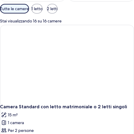
Filtri
Tutte le camere
1 letto
2 letti
disponibili
per
Stai visualizzando 16 su 16 camere
le
camere
Camera Standard con letto matrimoniale o 2 letti singoli
15 m²
1 camera
Per 2 persone