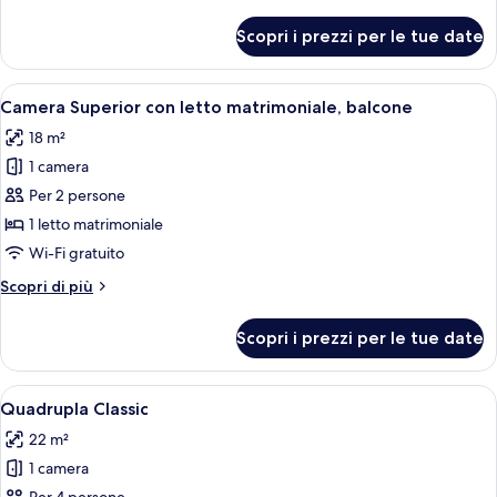
dettagli
per
Scopri i prezzi per le tue date
Suite
monolocale
Junior
Apri
Camera Superior con letto matrimoniale
5
Camera Superior con letto matrimoniale, balcone
tutte
18 m²
le
1 camera
foto
per
Per 2 persone
Camera
1 letto matrimoniale
Superior
Wi-Fi gratuito
con
Altri
Scopri di più
letto
dettagli
matrimoniale,
per
Scopri i prezzi per le tue date
Camera
balcone
Superior
con
Apri
Quadrupla Classic | Copriletto in pium
4
letto
Quadrupla Classic
tutte
matrimoniale,
22 m²
balcone
le
1 camera
foto