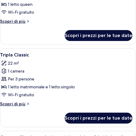
1 letto queen
Wi-Fi gratuito
Altri
Scopri di più
dettagli
per
Scopri i prezzi per le tue date
Camera
Standard
con
Apri
Tripla Classic | Copriletto in piuma, mi
4
letto
Tripla Classic
tutte
matrimoniale
22 m²
o
le
2
1 camera
foto
letti
per
Per 3 persone
singoli
Tripla
1 letto matrimoniale e 1 letto singolo
Classic
Wi-Fi gratuito
Altri
Scopri di più
dettagli
per
Scopri i prezzi per le tue date
Tripla
Classic
Apri
Copriletto in piuma, minibar, una cass