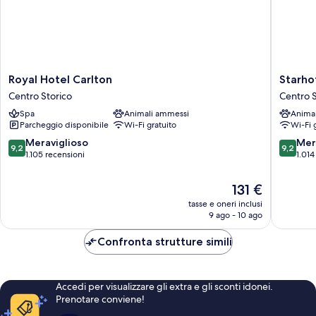
Royal
Starhote
Royal Hotel Carlton
Starhot
Hotel
Excelsio
Centro Storico
Centro S
Carlton
Centro
Spa
Animali ammessi
Anima
Centro
Storico
Parcheggio disponibile
Wi-Fi gratuito
Wi-Fi 
Storico
9.2
9.2
Meraviglioso
Mer
9,2
9,2
su
su
1.105 recensioni
1.014
10,
10,
Meraviglioso,
Meravigl
Il
131 €
1.105
1.014
prezzo
tasse e oneri inclusi
recensioni
recensio
attuale
9 ago - 10 ago
è
131 €
Confronta strutture simili
Accedi per visualizzare gli extra e gli sconti idonei.
Prenotare conviene!