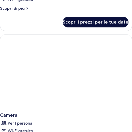
città
Altri
Scopri di più
dettagli
per
Scopri i prezzi per le tue date
Camera,
terrazzo,
vista
città
Camera
Per 1 persona
Wi-Fi gratuito