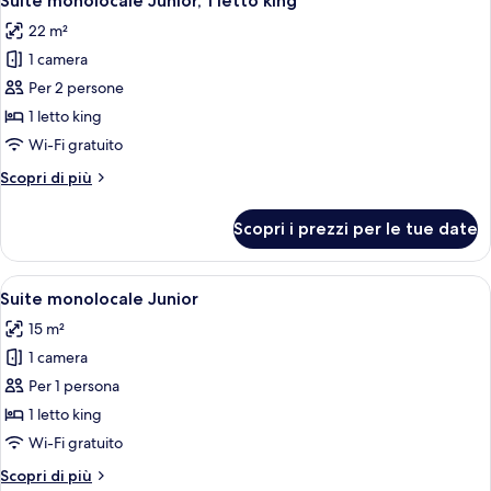
Suite monolocale Junior, 1 letto king
tutte
1
22 m²
letto
le
matrimoniale
1 camera
foto
per
Per 2 persone
Suite
1 letto king
monolocale
Wi-Fi gratuito
Junior,
Altri
Scopri di più
1
dettagli
letto
per
Scopri i prezzi per le tue date
Suite
king
monolocale
Junior,
Apri
Una camera d'albergo moderna con due 
5
1
Suite monolocale Junior
tutte
letto
15 m²
king
le
1 camera
foto
per
Per 1 persona
Suite
1 letto king
monolocale
Wi-Fi gratuito
Junior
Altri
Scopri di più