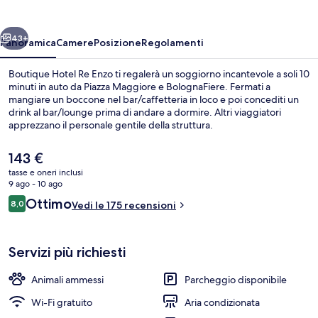
Enzo
ietro
Avanti
43+
Panoramica
Camere
Posizione
Regolamenti
Boutique Hotel Re Enzo ti regalerà un soggiorno incantevole a soli 10
minuti in auto da Piazza Maggiore e BolognaFiere. Fermati a
mangiare un boccone nel bar/caffetteria in loco e poi concediti un
drink al bar/lounge prima di andare a dormire. Altri viaggiatori
apprezzano il personale gentile della struttura.
Il
143 €
prezzo
tasse e oneri inclusi
attuale
9 ago - 10 ago
Lounge
è
Recensioni
Ottimo
8,0
Vedi le 175 recensioni
143 €
8,0 su 10
Servizi più richiesti
Animali ammessi
Parcheggio disponibile
Wi-Fi gratuito
Aria condizionata