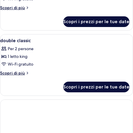
Altri
Scopri di più
dettagli
per
Scopri i prezzi per le tue date
Camera
Apri
Copriletto in piuma, minibar, una cass
4
double classic
tutte
Per 2 persone
le
1 letto king
foto
per
Wi-Fi gratuito
double
Altri
Scopri di più
classic
dettagli
per
Scopri i prezzi per le tue date
double
classic