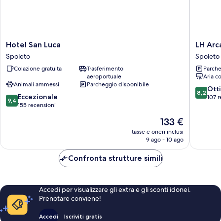
Hotel
LH
Hotel San Luca
LH Arc
San
Arca
Spoleto
Spoleto
Luca
Street
Colazione gratuita
Trasferimento
Parche
Spoleto
Art
aeroportuale
Aria c
Hotel
Animali ammessi
Parcheggio disponibile
Spoleto
8.2
Ott
8,2
9.4
Eccezionale
su
107 r
9,4
su
155 recensioni
10,
10,
Ottimo,
Il
133 €
Eccezionale,
107
prezzo
155
tasse e oneri inclusi
recensio
attuale
9 ago - 10 ago
recensioni
è
133 €
Confronta strutture simili
Accedi per visualizzare gli extra e gli sconti idonei.
Prenotare conviene!
Accedi
Iscriviti gratis