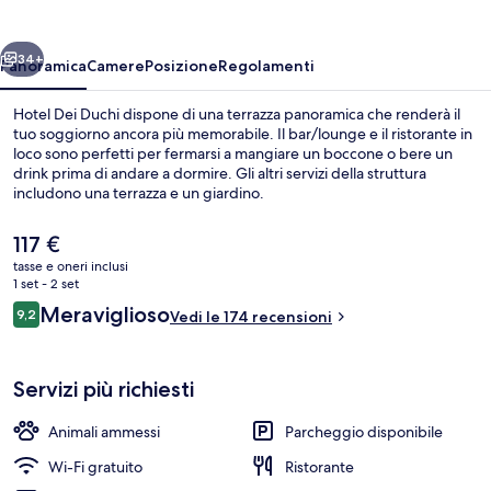
ietro
Avanti
34+
Panoramica
Camere
Posizione
Regolamenti
Hotel Dei Duchi dispone di una terrazza panoramica che renderà il
tuo soggiorno ancora più memorabile. Il bar/lounge e il ristorante in
loco sono perfetti per fermarsi a mangiare un boccone o bere un
drink prima di andare a dormire. Gli altri servizi della struttura
includono una terrazza e un giardino.
Il
117 €
prezzo
tasse e oneri inclusi
attuale
1 set - 2 set
Ristorante
è
Recensioni
Meraviglioso
9,2
Vedi le 174 recensioni
117 €
9,2 su 10
Servizi più richiesti
Animali ammessi
Parcheggio disponibile
Wi-Fi gratuito
Ristorante