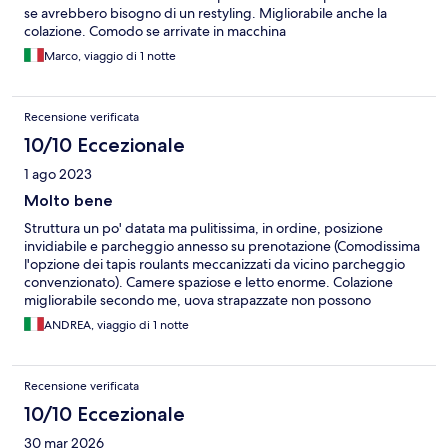
se avrebbero bisogno di un restyling. Migliorabile anche la
colazione. Comodo se arrivate in macchina
Marco, viaggio di 1 notte
Recensione verificata
10/10 Eccezionale
1 ago 2023
Molto bene
Struttura un po' datata ma pulitissima, in ordine, posizione
invidiabile e parcheggio annesso su prenotazione (Comodissima
l'opzione dei tapis roulants meccanizzati da vicino parcheggio
convenzionato). Camere spaziose e letto enorme. Colazione
migliorabile secondo me, uova strapazzate non possono
mancare in un 4 stelle, cosi' come qualche campana in piu' sul
ANDREA, viaggio di 1 notte
buffet sarebbe gradita. Comunque assolutamente all'altezza .
Recensione verificata
10/10 Eccezionale
30 mar 2026