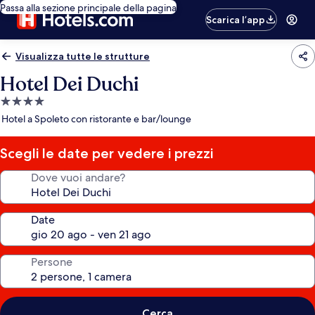
Passa alla sezione principale della pagina
Scarica l’app
Visualizza tutte le strutture
Hotel Dei Duchi
Struttura
a
Hotel a Spoleto con ristorante e bar/lounge
4.0
stelle
Scegli le date per vedere i prezzi
Dove vuoi andare?
Date
Persone
Cerca