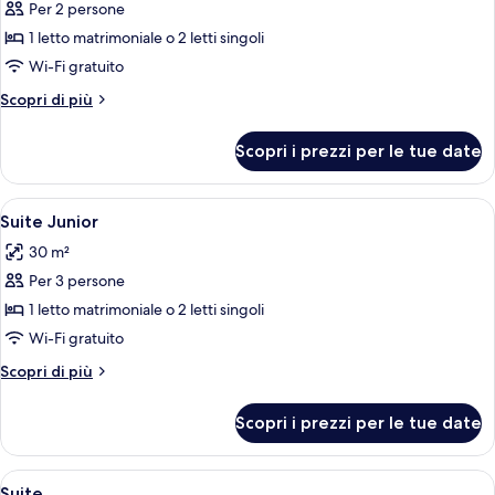
per
Per 2 persone
singoli
Camera
1 letto matrimoniale o 2 letti singoli
Classic
Wi-Fi gratuito
con
Altri
Scopri di più
letto
dettagli
matrimoniale
per
Scopri i prezzi per le tue date
Camera
o
Classic
2
con
Apri
Una camera d'albergo con balcone, una 
letti
4
letto
Suite Junior
tutte
singoli
matrimoniale
30 m²
o
le
2
Per 3 persone
foto
letti
per
1 letto matrimoniale o 2 letti singoli
singoli
Suite
Wi-Fi gratuito
Junior
Altri
Scopri di più
dettagli
per
Scopri i prezzi per le tue date
Suite
Junior
Apri
Camera d'albergo con un letto grande,
4
Suite