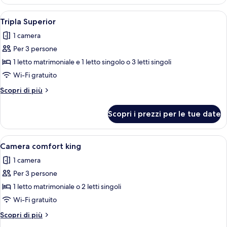
Comfort
Apri
Camera d'albergo con un letto grande, 
4
Tripla Superior
tutte
1 camera
le
Per 3 persone
foto
per
1 letto matrimoniale e 1 letto singolo o 3 letti singoli
Tripla
Wi-Fi gratuito
Superior
Altri
Scopri di più
dettagli
per
Scopri i prezzi per le tue date
Tripla
Superior
Apri
Una camera d'albergo con un letto, un
5
Camera comfort king
tutte
1 camera
le
Per 3 persone
foto
per
1 letto matrimoniale o 2 letti singoli
Camera
Wi-Fi gratuito
comfort
Altri
Scopri di più
king
dettagli