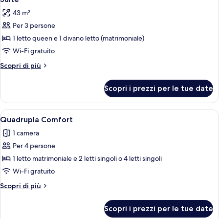
tutte
43 m²
le
Per 3 persone
foto
per
1 letto queen e 1 divano letto (matrimoniale)
Suite
Wi-Fi gratuito
Altri
Scopri di più
dettagli
per
Scopri i prezzi per le tue date
Suite
Apri
Una camera d'albergo con un letto, u
5
Quadrupla Comfort
tutte
1 camera
le
Per 4 persone
foto
per
1 letto matrimoniale e 2 letti singoli o 4 letti singoli
Quadrupla
Wi-Fi gratuito
Comfort
Altri
Scopri di più
dettagli
per
Scopri i prezzi per le tue date
Quadrupla