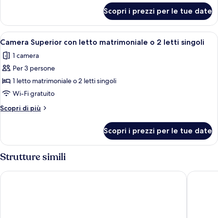
per
Scopri i prezzi per le tue date
Camera
comfort
king
Apri
Camera d'albergo con un letto grande, 
5
Camera Superior con letto matrimoniale o 2 letti singoli
tutte
1 camera
le
Per 3 persone
foto
per
1 letto matrimoniale o 2 letti singoli
Camera
Wi-Fi gratuito
Superior
Altri
Scopri di più
con
dettagli
letto
per
Scopri i prezzi per le tue date
Camera
matrimoniale
Superior
o
con
Strutture simili
2
letto
matrimoniale
letti
Hotel San Luca
LH Arca 
o
singoli
2
letti
singoli