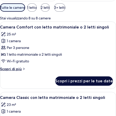
Filtri
Tutte le camere
1 letto
2 letti
3+ letti
disponibili
per
Stai visualizzando 8 su 8 camere
le
Apri
Una camera d'albergo con un letto, u
5
Camera Comfort con letto matrimoniale o 2 letti singoli
camere
tutte
25 m²
le
1 camera
foto
per
Per 3 persone
Camera
1 letto matrimoniale o 2 letti singoli
Comfort
Wi-Fi gratuito
con
Altri
Scopri di più
letto
dettagli
matrimoniale
per
Scopri i prezzi per le tue date
Camera
o
Comfort
2
con
Apri
Camera d'albergo con un letto, una sc
letti
4
letto
Camera Classic con letto matrimoniale o 2 letti singoli
tutte
singoli
matrimoniale
23 m²
o
le
2
1 camera
foto
letti