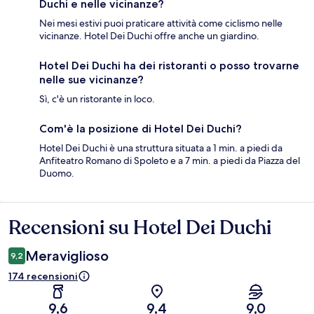
Duchi e nelle vicinanze?
Nei mesi estivi puoi praticare attività come ciclismo nelle
vicinanze. Hotel Dei Duchi offre anche un giardino.
Hotel Dei Duchi ha dei ristoranti o posso trovarne
nelle sue vicinanze?
Sì, c'è un ristorante in loco.
Com'è la posizione di Hotel Dei Duchi?
Hotel Dei Duchi è una struttura situata a 1 min. a piedi da
Anfiteatro Romano di Spoleto e a 7 min. a piedi da Piazza del
Duomo.
Recensioni su Hotel Dei Duchi
Recensioni
Meraviglioso
9,2
174 recensioni
9,6
9,4
9,0