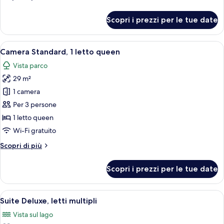
(Standard)
dettagli
per
Scopri i prezzi per le tue date
Suite
Junior,
letti
Apri
Camera d'albergo moderna con un letto
12
multipli
Camera Standard, 1 letto queen
tutte
(Standard)
Vista parco
le
29 m²
foto
per
1 camera
Camera
Per 3 persone
Standard,
1 letto queen
1
Wi-Fi gratuito
letto
Altri
Scopri di più
queen
dettagli
per
Scopri i prezzi per le tue date
Camera
Standard,
1
Apri
Una camera d'albergo con un letto gra
13
letto
Suite Deluxe, letti multipli
tutte
queen
Vista sul lago
le