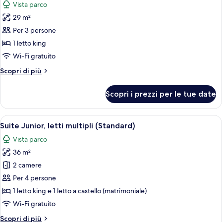
Vista parco
le
29 m²
foto
per
Per 3 persone
Camera
1 letto king
Superior,
Wi-Fi gratuito
1
Altri
Scopri di più
letto
dettagli
king
per
Scopri i prezzi per le tue date
Camera
Superior,
1
Apri
Una camera d'albergo moderna con un 
13
letto
Suite Junior, letti multipli (Standard)
tutte
king
Vista parco
le
36 m²
foto
per
2 camere
Suite
Per 4 persone
Junior,
1 letto king e 1 letto a castello (matrimoniale)
letti
Wi-Fi gratuito
multipli
Altri
Scopri di più