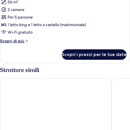
56 m²
foto
per
2 camere
Suite
Per 5 persone
Deluxe,
1 letto king e 1 letto a castello (matrimoniale)
letti
Wi-Fi gratuito
multipli
Altri
Scopri di più
dettagli
per
Scopri i prezzi per le tue date
Suite
Deluxe,
letti
Strutture simili
multipli
Hotel Vinifera Wine & Spa
Hotel A