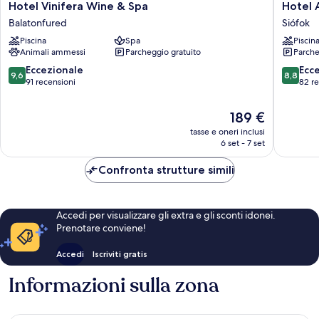
Hotel
Hotel
Hotel Vinifera Wine & Spa
Hotel 
Vinifera
Azúr
Balatonfured
Siófok
Wine
Prémiu
Piscina
Spa
Piscin
&
Siófok
Animali ammessi
Parcheggio gratuito
Parche
Spa
Balatonfured
9.6
8.8
Eccezionale
Ecc
9,6
8,8
su
su
91 recensioni
82 r
10,
10,
Eccezionale,
Eccellen
Il
189 €
91
82
prezzo
tasse e oneri inclusi
recensioni
recensio
attuale
6 set - 7 set
è
189 €
Confronta strutture simili
Accedi per visualizzare gli extra e gli sconti idonei.
Prenotare conviene!
Accedi
Iscriviti gratis
Informazioni sulla zona