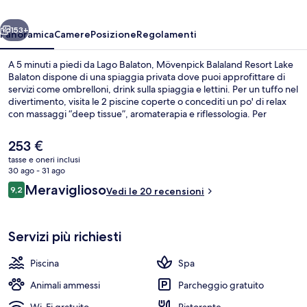
Balaton
ietro
Avanti
153+
Panoramica
Camere
Posizione
Regolamenti
A 5 minuti a piedi da Lago Balaton, Mövenpick Balaland Resort Lake
Balaton dispone di una spiaggia privata dove puoi approfittare di
servizi come ombrelloni, drink sulla spiaggia e lettini. Per un tuffo nel
divertimento, visita le 2 piscine coperte o concediti un po' di relax
con massaggi “deep tissue”, aromaterapia e riflessologia. Per
mangiare troverai 2 ristoranti e un bar/lounge, ideale per
sorseggiare una bibita fresca. In questo hotel di lusso troverai anche
Il
253 €
un miniclub per bambini (gratuito), un bar a bordo piscina e una
prezzo
tasse e oneri inclusi
palestra.
attuale
30 ago - 31 ago
Esterni
è
Recensioni
Meraviglioso
9,2
Vedi le 20 recensioni
253 €
9,2 su 10
Servizi più richiesti
Piscina
Spa
Animali ammessi
Parcheggio gratuito