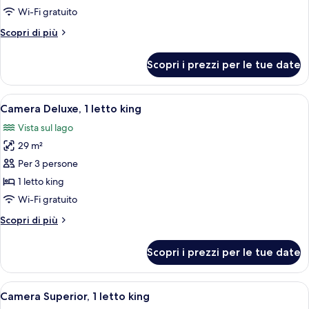
Junior,
Wi-Fi gratuito
1
Altri
Scopri di più
letto
dettagli
king
per
Scopri i prezzi per le tue date
Suite
(Deluxe)
Junior,
1
Apri
Una camera da letto moderna con un le
12
letto
Camera Deluxe, 1 letto king
tutte
king
Vista sul lago
(Deluxe)
le
29 m²
foto
per
Per 3 persone
Camera
1 letto king
Deluxe,
Wi-Fi gratuito
1
Altri
Scopri di più
letto
dettagli
king
per
Scopri i prezzi per le tue date
Camera
Deluxe,
1
Apri
Una camera da letto moderna con un le
10
letto
Camera Superior, 1 letto king
tutte
king