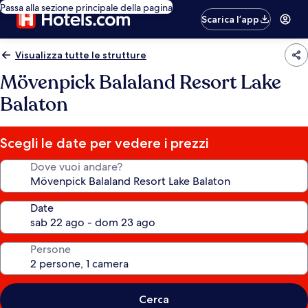
Passa alla sezione principale della pagina
Scarica l’app
Visualizza tutte le strutture
Mövenpick Balaland Resort Lake
Balaton
Scegli le date per vedere i prezzi
Dove vuoi andare?
Date
Persone
Cerca