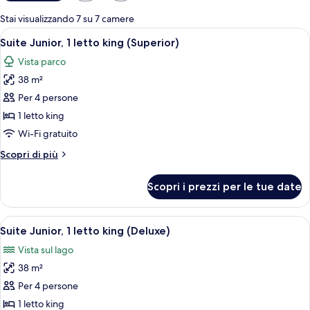
disponibili
per
Stai visualizzando 7 su 7 camere
le
Apri
Una camera d'albergo moderna con un 
15
Suite Junior, 1 letto king (Superior)
camere
tutte
Vista parco
le
38 m²
foto
per
Per 4 persone
Suite
1 letto king
Junior,
Wi-Fi gratuito
1
Altri
Scopri di più
letto
dettagli
king
per
Scopri i prezzi per le tue date
Suite
(Superior)
Junior,
1
Apri
Una camera d'albergo moderna con un 
13
letto
Suite Junior, 1 letto king (Deluxe)
tutte
king
Vista sul lago
(Superior)
le
38 m²
foto
per
Per 4 persone
Suite
1 letto king