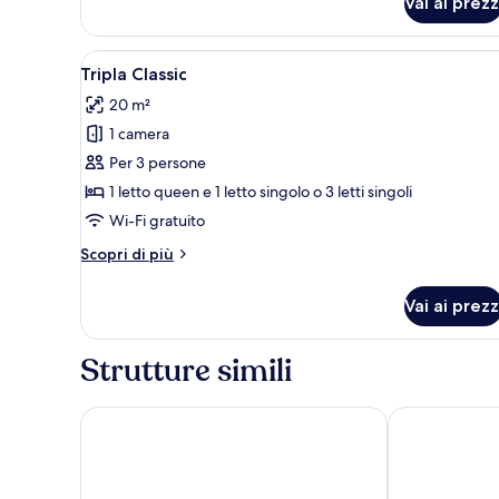
Vai ai prezz
Apri
Una camera d'albergo con un le
10
Tripla Classic
tutte
20 m²
le
1 camera
foto
per
Per 3 persone
Tripla
1 letto queen e 1 letto singolo o 3 letti singoli
Classic
Wi-Fi gratuito
Altri
Scopri di più
dettagli
per
Vai ai prezz
Tripla
Classic
Strutture simili
Albergo Firenze
Borghese Pala