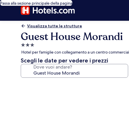
Passa alla sezione principale della pagina
Visualizza tutte le strutture
Guest House Morandi
Struttura
a
Hotel per famiglie con collegamento a un centro commerciale,
3.0
Scegli le date per vedere i prezzi
stelle
Dove vuoi andare?
Galleria
fotografica
per
Guest
House
Morandi