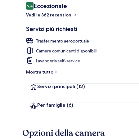
Recensioni
Eccezionale
9,4
9,4 su 10
Vedi le 362 recensioni
Singola Class
Servizi più richiesti
Trasferimento aeroportuale
Camere comunicanti disponibili
Lavanderia self-service
Mostra tutto
Servizi principali
(12)
Per famiglie
(6)
Opzioni della camera