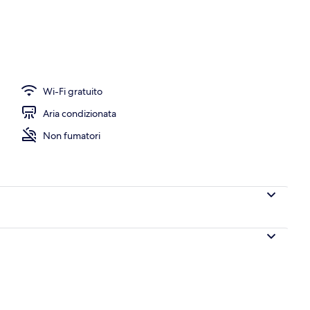
ic | Biancheria da letto ipoallergenica, minibar, una cassaforte in camera
Wi-Fi gratuito
Aria condizionata
Non fumatori