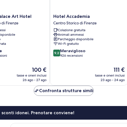
Hotel
lace Art Hotel
Hotel Accademia
Accademia
 di Firenze
Centro Storico di Firenze
Centro
essi
Colazione gratuita
Storico
isponibile
Animali ammessi
di
o
Parcheggio disponibile
Firenze
nata
Wi-Fi gratuito
9.2
e
Meraviglioso
9,2
su
sioni
926 recensioni
10,
Meraviglioso,
Il
Il
100 €
111 €
926
prezzo
prezzo
tasse e oneri inclusi
tasse e oneri inclusi
recensioni
attuale
attuale
26 ago - 27 ago
23 ago - 24 ago
è
è
100 €
111 €
Confronta strutture simili
li sconti idonei. Prenotare conviene!