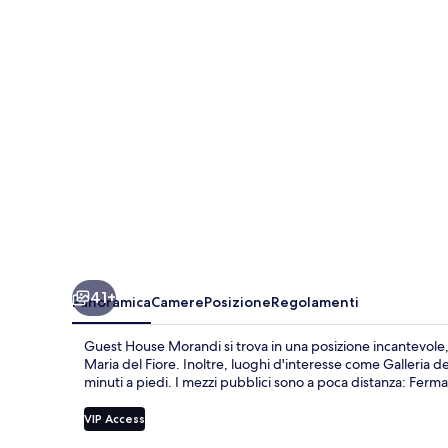
41+
Panoramica
Camere
Posizione
Regolamenti
Guest House Morandi si trova in una posizione incantevole, 
Maria del Fiore. Inoltre, luoghi d'interesse come Galleria del
minuti a piedi. I mezzi pubblici sono a poca distanza: Ferm
VIP Access