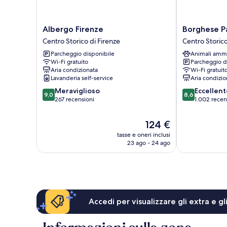
Albergo
Borghese
Albergo Firenze
Borghese Pa
Firenze
Palace
Centro Storico di Firenze
Centro Storico
Centro
Art
Parcheggio disponibile
Animali amm
Storico
Hotel
Wi-Fi gratuito
Parcheggio d
di
Centro
Aria condizionata
Wi-Fi gratuit
Firenze
Storico
Lavanderia self-service
Aria condizio
di
9.0
8.6
Meraviglioso
Eccellent
Firenze
9,0
8,6
su
su
267 recensioni
1.002 recen
10,
10,
Meraviglioso,
Eccellente,
Il
124 €
267
1.002
prezzo
tasse e oneri inclusi
recensioni
recensioni
attuale
23 ago - 24 ago
è
124 €
Accedi per visualizzare gli extra e g