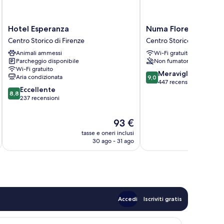
Hotel
Numa
Hotel Esperanza
Numa Florence Rodo
Esperanza
Florence
Centro Storico di Firenze
Centro Storico di Firenze
Centro
Rodo
Animali ammessi
Wi-Fi gratuito
Storico
Centro
Parcheggio disponibile
Non fumatori
di
Storico
Wi-Fi gratuito
Firenze
di
9.0
Meraviglioso
Aria condizionata
9,0
Firenze
su
447 recensioni
8.8
Eccellente
10,
8,8
su
237 recensioni
Meraviglioso,
10,
447
Eccellente,
recensioni
Il
93 €
237
prezzo
tasse e oneri inclusi
t
recensioni
attuale
30 ago - 31 ago
è
93 €
Accedi
Iscriviti gratis