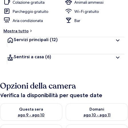
Colazione gratuita
Animali ammessi
v
a
Parcheggio gratuito
Wi-Fi gratuito
l
Aria condizionata
Bar
u
t
Mostra tutto
a
z
Servizi principali
(12)
i
o
n
Sentirsi a casa
(6)
i
p
i
ù
Opzioni della camera
a
l
Verifica la disponibilità per queste date
t
e
Verifica la disponibilità per questa sera, ago 9 - ago 10
Verifica la disponibilità per d
Questa sera
Domani
d
ago 9 - ago 10
ago 10 - ago 11
e
i
Verifica la disponibilità per questo fine settimana, ago 14 - ag
Verifica la disponibilità per i