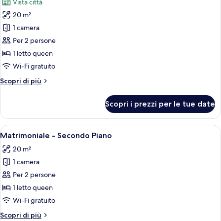
Vista città
le
20 m²
foto
per
1 camera
Matrimoniale
Per 2 persone
Classic
1 letto queen
con
Wi-Fi gratuito
Balcone
Altri
Scopri di più
dettagli
per
Scopri i prezzi per le tue date
Matrimoniale
Classic
con
Apri
Un letto rifatto con lenzuola e cuscin
4
Balcone
Matrimoniale - Secondo Piano
tutte
20 m²
le
1 camera
foto
per
Per 2 persone
Matrimoniale
1 letto queen
-
Wi-Fi gratuito
Secondo
Altri
Scopri di più
Piano