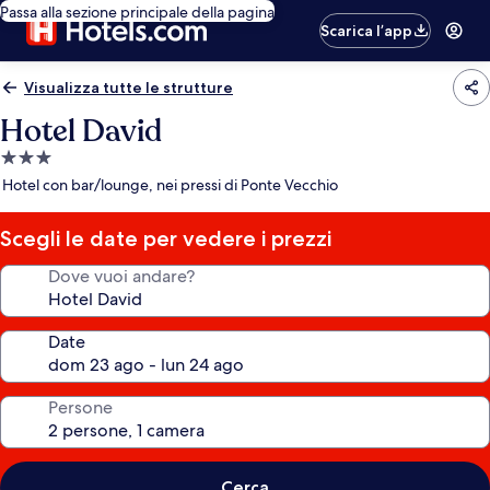
Passa alla sezione principale della pagina
Scarica l’app
Visualizza tutte le strutture
Hotel David
Struttura
a
Hotel con bar/lounge, nei pressi di Ponte Vecchio
3.0
stelle
Scegli le date per vedere i prezzi
Dove vuoi andare?
Date
Persone
Cerca