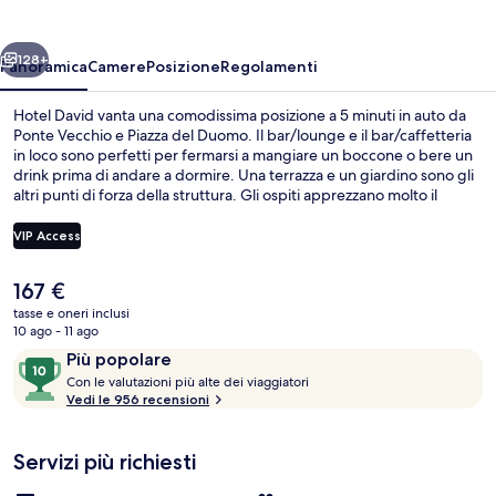
ietro
Avanti
128+
Panoramica
Camere
Posizione
Regolamenti
Hotel David vanta una comodissima posizione a 5 minuti in auto da
Ponte Vecchio e Piazza del Duomo. Il bar/lounge e il bar/caffetteria
in loco sono perfetti per fermarsi a mangiare un boccone o bere un
drink prima di andare a dormire. Una terrazza e un giardino sono gli
altri punti di forza della struttura. Gli ospiti apprezzano molto il
personale gentile e la colazione.
VIP Access
Il
167 €
Ingresso della struttura
prezzo
tasse e oneri inclusi
attuale
10 ago - 11 ago
è
Recensioni
10
Più popolare
167 €
C
su
Con le valutazioni più alte dei viaggiatori
o
Vedi le 956 recensioni
10,
n
Più
popolare
Servizi più richiesti
l
e