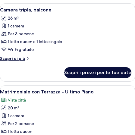
1
Apri
Un letto rifatto con lenzuola bianch
10
letto
Camera tripla, balcone
tutte
queen
26 m²
le
1 camera
foto
per
Per 3 persone
Camera
1 letto queen e 1 letto singolo
tripla,
Wi-Fi gratuito
balcone
Altri
Scopri di più
dettagli
per
Scopri i prezzi per le tue date
Camera
tripla,
balcone
Apri
Una camera d'albergo con un letto, un 
5
Matrimoniale con Terrazza - Ultimo Piano
tutte
Vista città
le
20 m²
foto
per
1 camera
Matrimoniale
Per 2 persone
con
1 letto queen