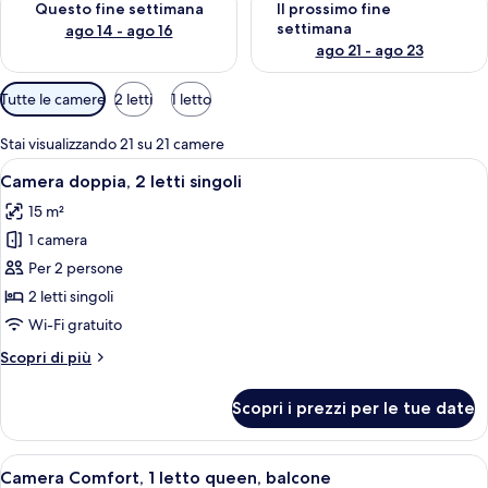
Questo fine settimana
Il prossimo fine
v
settimana
ago 14 - ago 16
i
ago 21 - ago 23
a
g
Filtri
Tutte le camere
2 letti
1 letto
g
disponibili
i
per
a
Stai visualizzando 21 su 21 camere
le
t
Apri
Camera da letto con due letti, una cas
4
Camera doppia, 2 letti singoli
camere
o
tutte
r
15 m²
le
i
1 camera
foto
per
Per 2 persone
Camera
2 letti singoli
doppia,
Wi-Fi gratuito
2
Altri
Scopri di più
letti
dettagli
singoli
per
Scopri i prezzi per le tue date
Camera
doppia,
2
Apri
Una camera d'albergo con un letto, una 
6
letti
Camera Comfort, 1 letto queen, balcone