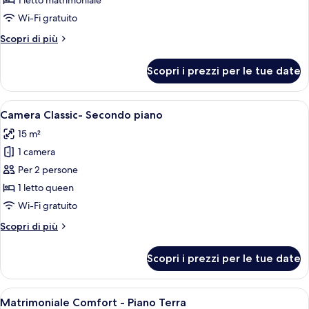
1 letto matrimoniale
con
Wi-Fi gratuito
Balcone
Altri
Scopri di più
-
dettagli
Secondo
per
Scopri i prezzi per le tue date
Piano
Matrimoniale
Piccola
con
Apri
Un letto rifatto con cura in una stanza
2
Balcone
Camera Classic- Secondo piano
tutte
-
15 m²
Secondo
le
Piano
1 camera
foto
per
Per 2 persone
Camera
1 letto queen
Classic-
Wi-Fi gratuito
Secondo
Altri
Scopri di più
piano
dettagli
per
Scopri i prezzi per le tue date
Camera
Classic-
Secondo
Apri
Una camera da letto ordinata con un l
5
piano
Matrimoniale Comfort - Piano Terra