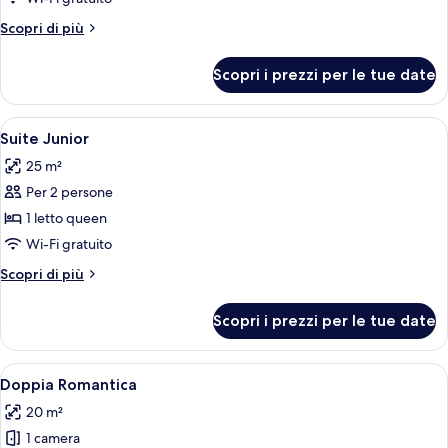
città
Altri
Scopri di più
dettagli
per
Scopri i prezzi per le tue date
Camera
Superior,
vista
Apri
Un letto a baldacchino con copripiumi
6
città
Suite Junior
tutte
25 m²
le
Per 2 persone
foto
per
1 letto queen
Suite
Wi-Fi gratuito
Junior
Altri
Scopri di più
dettagli
per
Scopri i prezzi per le tue date
Suite
Junior
Apri
Un letto a baldacchino con tenda, un 
5
Doppia Romantica
tutte
20 m²
le
1 camera
foto