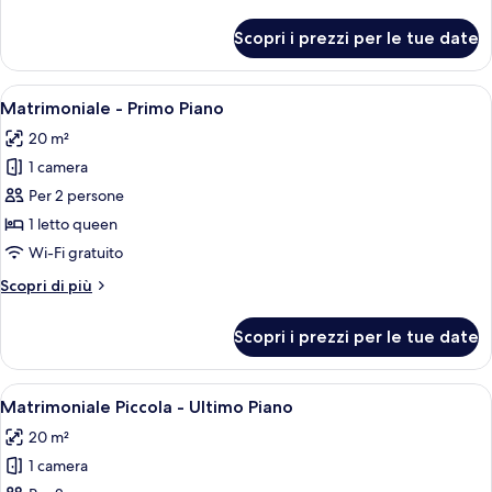
dettagli
per
Scopri i prezzi per le tue date
Matrimoniale
-
Secondo
Apri
Una camera da letto con un letto gran
4
Piano
Matrimoniale - Primo Piano
tutte
20 m²
le
1 camera
foto
per
Per 2 persone
Matrimoniale
1 letto queen
-
Wi-Fi gratuito
Primo
Altri
Scopri di più
Piano
dettagli
per
Scopri i prezzi per le tue date
Matrimoniale
-
Primo
Apri
Una camera da letto con soffitto in le
6
Piano
Matrimoniale Piccola - Ultimo Piano
tutte
20 m²
le
1 camera
foto