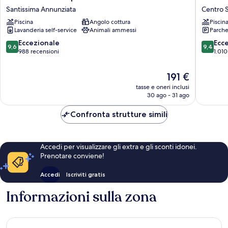
View
Hotel
Santissima Annunziata
Centro S
&
Florenc
Piscina
Angolo cottura
Piscin
Spa
Piazza
Lavanderia self-service
Animali ammessi
Parche
Santissima
San
Annunziata
Paolino
9.6
9.4
Eccezionale
Ecc
9,6
9,4
Centro
su
su
988 recensioni
1.010
Storico
10,
10,
di
Eccezionale,
Eccezion
Il
191 €
Firenze
988
1.010
prezzo
tasse e oneri inclusi
recensioni
recensio
attuale
30 ago - 31 ago
è
191 €
Confronta strutture simili
Accedi per visualizzare gli extra e gli sconti idonei.
Prenotare conviene!
Accedi
Iscriviti gratis
Informazioni sulla zona