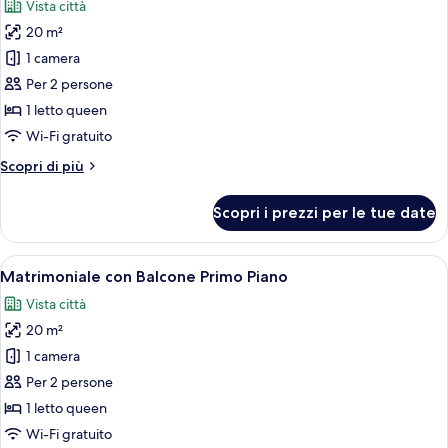
Vista città
le
20 m²
foto
per
1 camera
Matrimoniale
Per 2 persone
con
1 letto queen
Terrazza
Wi-Fi gratuito
e
Altri
Scopri di più
Balcone
dettagli
-
per
Scopri i prezzi per le tue date
Ultimo
Matrimoniale
con
Piano
Terrazza
Apri
Una stanza con un letto, una scrivani
5
e
Matrimoniale con Balcone Primo Piano
tutte
Balcone
Vista città
-
le
Ultimo
20 m²
foto
Piano
per
1 camera
Matrimoniale
Per 2 persone
con
1 letto queen
Balcone
Wi-Fi gratuito