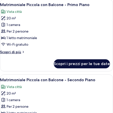
Apri
Un letto rifatto con lenzuola bianche 
6
Primo
Matrimoniale Piccola con Balcone - Primo Piano
tutte
Piano
Vista città
le
20 m²
foto
per
1 camera
Matrimoniale
Per 2 persone
Piccola
1 letto matrimoniale
con
Wi-Fi gratuito
Balcone
Altri
Scopri di più
-
dettagli
Primo
per
Scopri i prezzi per le tue date
Piano
Matrimoniale
Piccola
con
Apri
Un letto rifatto con cuscini e asciuga
5
Balcone
Matrimoniale Piccola con Balcone - Secondo Piano
tutte
-
Vista città
Primo
le
Piano
20 m²
foto
per
1 camera
Matrimoniale
Per 2 persone
Piccola