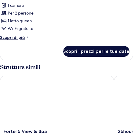
tutte
1 camera
le
Per 2 persone
foto
per
1 letto queen
Matrimoniale
Wi-Fi gratuito
Comfort
Altri
Scopri di più
-
dettagli
Piano
per
Scopri i prezzi per le tue date
Matrimoniale
Terra
Comfort
-
Strutture simili
Piano
Terra
Forte16 View & Spa
25hours 
Forte16
25hours
Forte16 View & Spa
25hour