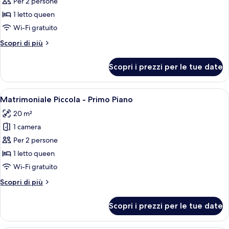
per
Per 2 persone
Matrimoniale
1 letto queen
Piccola
Wi-Fi gratuito
-
Altri
Scopri di più
Ultimo
dettagli
Piano
per
Scopri i prezzi per le tue date
Matrimoniale
Piccola
-
Apri
Un letto rifatto con cura, lenzuola e 
5
Ultimo
Matrimoniale Piccola - Primo Piano
tutte
Piano
20 m²
le
1 camera
foto
per
Per 2 persone
Matrimoniale
1 letto queen
Piccola
Wi-Fi gratuito
-
Altri
Scopri di più
Primo
dettagli
Piano
per
Scopri i prezzi per le tue date
Matrimoniale
Piccola
-