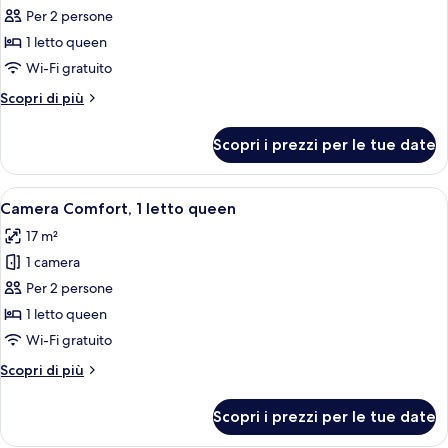
per
Per 2 persone
Doppia
1 letto queen
Romantica
Wi-Fi gratuito
Altri
Scopri di più
dettagli
per
Scopri i prezzi per le tue date
Doppia
Romantica
Apri
Una camera da letto con un letto, com
5
Camera Comfort, 1 letto queen
tutte
17 m²
le
1 camera
foto
per
Per 2 persone
Camera
1 letto queen
Comfort,
Wi-Fi gratuito
1
Altri
Scopri di più
letto
dettagli
queen
per
Scopri i prezzi per le tue date
Camera
Comfort,