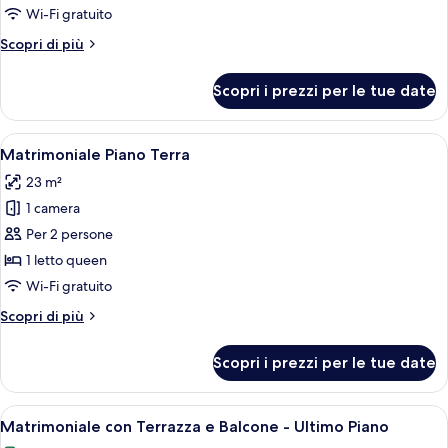
Terrazza
Wi-Fi gratuito
-
Altri
Scopri di più
Ultimo
dettagli
Piano
per
Scopri i prezzi per le tue date
Matrimoniale
con
Terrazza
Apri
Una camera d'albergo con un letto, 
3
-
Matrimoniale Piano Terra
tutte
Ultimo
23 m²
Piano
le
1 camera
foto
per
Per 2 persone
Matrimoniale
1 letto queen
Piano
Wi-Fi gratuito
Terra
Altri
Scopri di più
dettagli
per
Scopri i prezzi per le tue date
Matrimoniale
Piano
Terra
Apri
Una camera da letto con due letti, una 
6
Matrimoniale con Terrazza e Balcone - Ultimo Piano
tutte