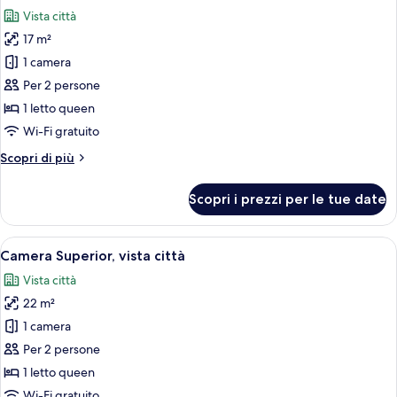
tutte
singoli
Vista città
le
17 m²
foto
per
1 camera
Camera
Per 2 persone
Comfort,
1 letto queen
1
Wi-Fi gratuito
letto
Altri
Scopri di più
queen,
dettagli
balcone
per
Scopri i prezzi per le tue date
Camera
Comfort,
1
Apri
Una camera da letto con un letto, una
8
letto
Camera Superior, vista città
tutte
queen,
Vista città
balcone
le
22 m²
foto
per
1 camera
Camera
Per 2 persone
Superior,
1 letto queen
vista
Wi-Fi gratuito