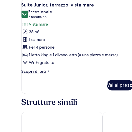
Apri
Un'ampia camera da letto con u
21
vista
Suite Junior, terrazzo, vista mare
tutte
mare
Eccezionale
le
9,6
9,6 su 10
(7
7 recensioni
foto
recensioni)
Vista mare
per
38 m²
Suite
1 camera
Junior,
Per 4 persone
terrazzo,
1 letto king e 1 divano letto (a una piazza e mezza)
vista
mare
Wi-Fi gratuito
Altri
Scopri di più
dettagli
per
Vai ai prezz
Suite
Junior,
terrazzo,
Strutture simili
vista
mare
Marincanto
Hotel Savoia