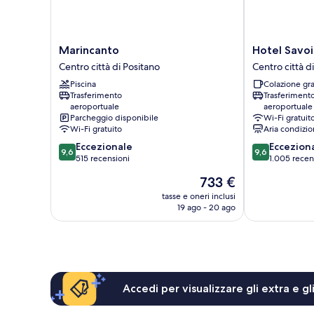
Marincanto
Hotel
Marincanto
Hotel Savoi
Centro
Savoia
Centro città di Positano
Centro città d
città
Centro
Piscina
Colazione gra
di
città
Trasferimento
Trasferiment
Positano
di
aeroportuale
aeroportuale
Positano
Parcheggio disponibile
Wi-Fi gratuit
Wi-Fi gratuito
Aria condizio
9.6
9.6
Eccezionale
Eccezion
9,6
9,6
su
su
515 recensioni
1.005 recen
10,
10,
Il
733 €
Eccezionale,
Eccezionale,
prezzo
515
1.005
tasse e oneri inclusi
attuale
19 ago - 20 ago
recensioni
recensioni
è
733 €
Accedi per visualizzare gli extra e g