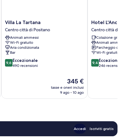
Villa
Hotel
Villa La Tartana
Hotel L'Ancora
La
L'Ancora
Centro città di Positano
Centro città di Positano
Tartana
Centro
Animali ammessi
Colazione gratuita
Centro
città
Wi-Fi gratuito
Animali ammessi
città
di
Aria condizionata
Parcheggio disponibile
di
Positano
Bar
Wi-Fi gratuito
Positano
9.6
9.4
Eccezionale
Eccezionale
9,6
9,4
su
su
490 recensioni
246 recensioni
10,
10,
Eccezionale,
Eccezionale,
Il
345 €
490
246
prezzo
tasse e oneri inclusi
t
recensioni
recensioni
attuale
9 ago - 10 ago
è
345 €
Accedi
Iscriviti gratis