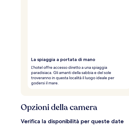
t
e
d
e
i
v
i
a
g
La spiaggia a portata di mano
g
i
L'hotel offre accesso diretto a una spiaggia
a
paradisiaca. Gli amanti della sabbia e del sole
t
troveranno in questa località il luogo ideale per
o
godersi il mare.
r
i
Opzioni della camera
Verifica la disponibilità per queste date