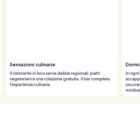
Sensazioni culinarie
Dormir
Il ristorante in loco serve delizie regionali, piatti
In ogni
vegetariani e una colazione gratuita. Il bar completa
accappa
l'esperienza culinaria.
oscuran
minibar