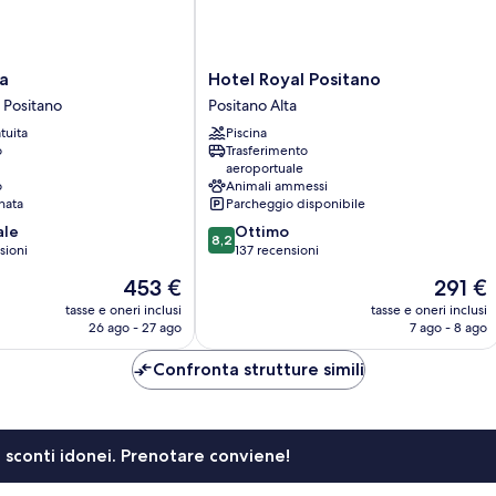
Hotel
a
Hotel Royal Positano
Royal
i Positano
Positano Alta
Positano
tuita
Piscina
Positano
o
Trasferimento
Alta
aeroportuale
o
Animali ammessi
nata
Parcheggio disponibile
8.2
ale
Ottimo
8,2
su
sioni
137 recensioni
10,
Il
Il
453 €
291 €
Ottimo,
prezzo
prezzo
137
tasse e oneri inclusi
tasse e oneri inclusi
attuale
attuale
26 ago - 27 ago
7 ago - 8 ago
recensioni
è
è
453 €
291 €
Confronta strutture simili
li sconti idonei. Prenotare conviene!