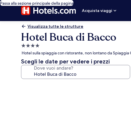
Passa alla sezione principale della pagina
Acquista viaggi
Visualizza tutte le strutture
Hotel Buca di Bacco
Struttura
a
Hotel sulla spiaggia con ristorante, non lontano da Spiaggi
4.0
Scegli le date per vedere i prezzi
stelle
Dove vuoi andare?
Galleria
fotografica
per
Hotel
Buca
di