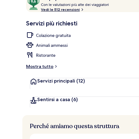
C
su
Con le valutazioni più alte dei viaggiatori
o
Vedi le 512 recensioni
10,
n
Più
Servizio di p
Servizi più richiesti
popolare
l
e
Colazione gratuita
v
Animali ammessi
a
l
Ristorante
u
t
Mostra tutto
a
z
Servizi principali
(12)
i
o
n
i
Sentirsi a casa
(6)
p
i
ù
Perché amiamo questa struttura
a
l