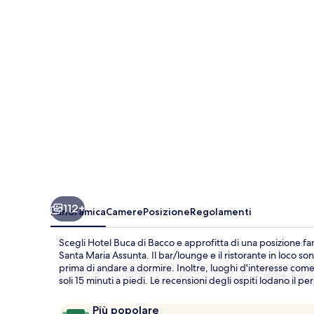
Bacco
112+
Panoramica
Camere
Posizione
Regolamenti
Scegli Hotel Buca di Bacco e approfitta di una posizione fa
Santa Maria Assunta. Il bar/lounge e il ristorante in loco 
prima di andare a dormire. Inoltre, luoghi d'interesse come 
soli 15 minuti a piedi. Le recensioni degli ospiti lodano il pe
Recensioni
9,6
Più popolare