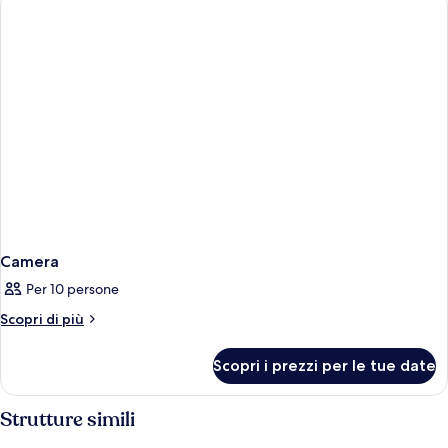
Camera
Per 10 persone
Altri
Scopri di più
dettagli
per
Scopri i prezzi per le tue date
Camera
Strutture simili