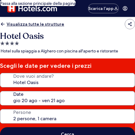
Passa alla sezione principale della pagina
Scarica l’app
Visualizza tutte le strutture
Hotel Oasis
Struttura
a
Hotel sulla spiaggia a Alghero con piscina all'aperto e ristorante
4.0
stelle
Scegli le date per vedere i prezzi
Dove vuoi andare?
Date
Persone
Cerca