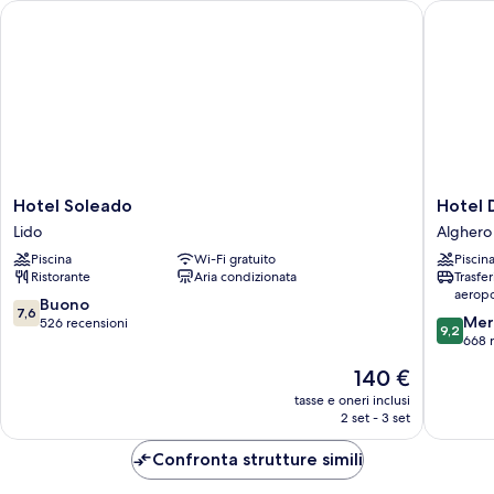
Hotel Soleado
Hotel 
Hotel
Hotel
Hotel Soleado
Hotel
Soleado
Domom
Lido
Alghero
Lido
Alghero
Piscina
Wi-Fi gratuito
Piscin
Ristorante
Aria condizionata
Trasfe
aeropo
7.6
Buono
7,6
9.2
Mer
su
526 recensioni
9,2
su
668 
10,
10,
Buono,
Il
140 €
Meravigl
526
prezzo
668
tasse e oneri inclusi
recensioni
attuale
2 set - 3 set
recensio
è
140 €
Confronta strutture simili