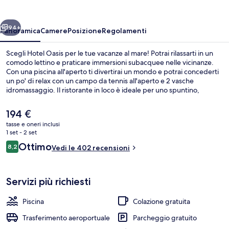
ietro
Avanti
94+
Panoramica
Camere
Posizione
Regolamenti
Scegli Hotel Oasis per le tue vacanze al mare! Potrai rilassarti in un
comodo lettino e praticare immersioni subacquee nelle vicinanze.
Con una piscina all'aperto ti divertirai un mondo e potrai concederti
un po' di relax con un campo da tennis all'aperto e 2 vasche
idromassaggio. Il ristorante in loco è ideale per uno spuntino,
mentre per concludere la serata non c'è niente di meglio del
bar/lounge. Gli altri punti di forza della struttura includono un bar a
Il
194 €
bordo piscina, una piscina per bambini e uno snack bar.
prezzo
tasse e oneri inclusi
attuale
1 set - 2 set
Una spiaggia nelle vicinanze, sabbia bi
è
Recensioni
Ottimo
8,2
Vedi le 402 recensioni
194 €
8,2 su 10
Servizi più richiesti
Piscina
Colazione gratuita
Trasferimento aeroportuale
Parcheggio gratuito