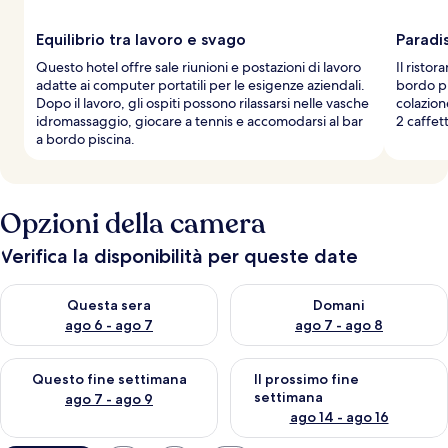
Equilibrio tra lavoro e svago
Paradis
Questo hotel offre sale riunioni e postazioni di lavoro
Il ristor
adatte ai computer portatili per le esigenze aziendali.
bordo pi
Dopo il lavoro, gli ospiti possono rilassarsi nelle vasche
colazion
idromassaggio, giocare a tennis e accomodarsi al bar
2 caffet
a bordo piscina.
Opzioni della camera
Verifica la disponibilità per queste date
Verifica la disponibilità per questa sera, ago 6 - ago 7
Verifica la disponibilità per d
Questa sera
Domani
ago 6 - ago 7
ago 7 - ago 8
Verifica la disponibilità per questo fine settimana, ago 7 - ago
Verifica la disponibilità per il
Questo fine settimana
Il prossimo fine
settimana
ago 7 - ago 9
ago 14 - ago 16