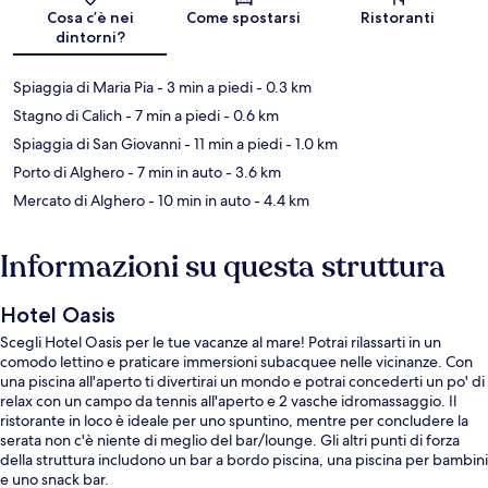
Mappa
Cosa c’è nei
Come spostarsi
Ristoranti
dintorni?
Spiaggia di Maria Pia
- 3 min a piedi
- 0.3 km
Stagno di Calich
- 7 min a piedi
- 0.6 km
Spiaggia di San Giovanni
- 11 min a piedi
- 1.0 km
Porto di Alghero
- 7 min in auto
- 3.6 km
Mercato di Alghero
- 10 min in auto
- 4.4 km
Informazioni su questa struttura
Hotel Oasis
Scegli Hotel Oasis per le tue vacanze al mare! Potrai rilassarti in un
comodo lettino e praticare immersioni subacquee nelle vicinanze. Con
una piscina all'aperto ti divertirai un mondo e potrai concederti un po' di
relax con un campo da tennis all'aperto e 2 vasche idromassaggio. Il
ristorante in loco è ideale per uno spuntino, mentre per concludere la
serata non c'è niente di meglio del bar/lounge. Gli altri punti di forza
della struttura includono un bar a bordo piscina, una piscina per bambini
e uno snack bar.