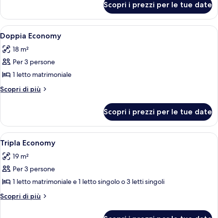
Scopri i prezzi per le tue date
Camera
quadrupla
Apri
Un bagno con lavandino, specchio, por
9
Doppia Economy
tutte
18 m²
le
Per 3 persone
foto
per
1 letto matrimoniale
Doppia
Altri
Scopri di più
Economy
dettagli
per
Scopri i prezzi per le tue date
Doppia
Economy
Apri
Un bagno con lavandino, specchio, por
8
Tripla Economy
tutte
19 m²
le
Per 3 persone
foto
per
1 letto matrimoniale e 1 letto singolo o 3 letti singoli
Tripla
Altri
Scopri di più
Economy
dettagli
per