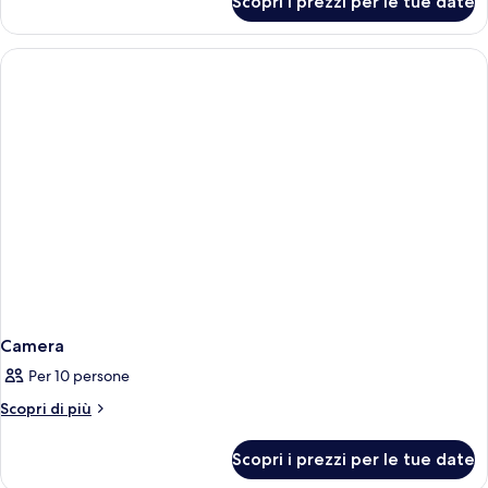
Scopri i prezzi per le tue date
Tripla
Economy
Camera
Per 10 persone
Altri
Scopri di più
dettagli
per
Scopri i prezzi per le tue date
Camera