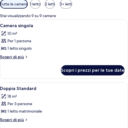
Filtri
Tutte le camere
1 letto
2 letti
3+ letti
disponibili
per
Stai visualizzando 9 su 9 camere
le
Apri
Un bagno con lavandino, specchio, por
7
Camera singola
camere
tutte
10 m²
le
Per 1 persona
foto
per
1 letto singolo
Camera
Altri
Scopri di più
singola
dettagli
per
Scopri i prezzi per le tue date
Camera
singola
Apri
Una stanza con due letti, un quadro ap
6
Doppia Standard
tutte
18 m²
le
Per 3 persone
foto
per
1 letto matrimoniale
Doppia
Altri
Scopri di più
Standard
dettagli