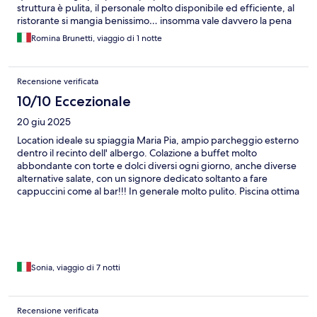
struttura è pulita, il personale molto disponibile ed efficiente, al
ristorante si mangia benissimo… insomma vale davvero la pena
fare una sosta lunga in questo hotel. Grazie mille a presto
Romina Brunetti, viaggio di 1 notte
Recensione verificata
10/10 Eccezionale
20 giu 2025
Location ideale su spiaggia Maria Pia, ampio parcheggio esterno
dentro il recinto dell' albergo. Colazione a buffet molto
abbondante con torte e dolci diversi ogni giorno, anche diverse
alternative salate, con un signore dedicato soltanto a fare
cappuccini come al bar!!! In generale molto pulito. Piscina ottima
per il rientro dalle spiaggie per finire la giornata, sdraio nuove,
tutto in ottime condizioni. Ristorante La Pergola a due passi dall
albergo, uno dei migliori di Alghero, con ottima atmosfera.
Sonia, viaggio di 7 notti
Recensione verificata