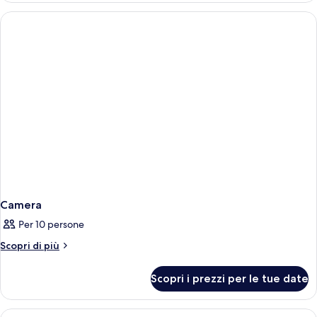
Camera
Per 10 persone
Altri
Scopri di più
dettagli
per
Scopri i prezzi per le tue date
Camera