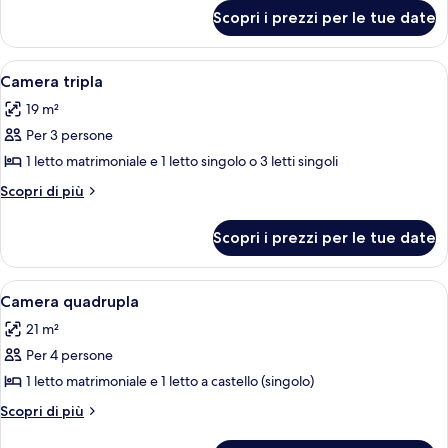
per
Scopri i prezzi per le tue date
Doppia
Standard
Apri
Un bagno con lavandino, specchio, por
6
Camera tripla
tutte
19 m²
le
Per 3 persone
foto
per
1 letto matrimoniale e 1 letto singolo o 3 letti singoli
Camera
Altri
Scopri di più
tripla
dettagli
per
Scopri i prezzi per le tue date
Camera
tripla
Apri
Camera quadrupla | Minibar, una cassa
11
Camera quadrupla
tutte
21 m²
le
Per 4 persone
foto
per
1 letto matrimoniale e 1 letto a castello (singolo)
Camera
Altri
Scopri di più
quadrupla
dettagli
per