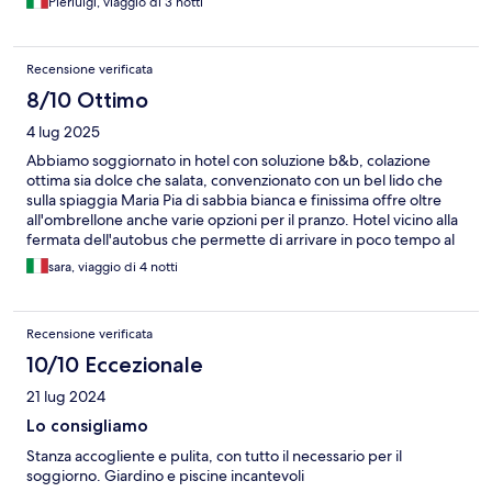
Pierluigi, viaggio di 3 notti
Recensione verificata
8/10 Ottimo
4 lug 2025
Abbiamo soggiornato in hotel con soluzione b&b, colazione
ottima sia dolce che salata, convenzionato con un bel lido che
sulla spiaggia Maria Pia di sabbia bianca e finissima offre oltre
all'ombrellone anche varie opzioni per il pranzo. Hotel vicino alla
fermata dell'autobus che permette di arrivare in poco tempo al
centro di Alghero o di raggiungere altre splendide spiagge. Ci
sara, viaggio di 4 notti
siamo trovati molto bene anche grazie ai vari servizi che la
struttura offre
Recensione verificata
10/10 Eccezionale
21 lug 2024
Lo consigliamo
Stanza accogliente e pulita, con tutto il necessario per il
soggiorno. Giardino e piscine incantevoli