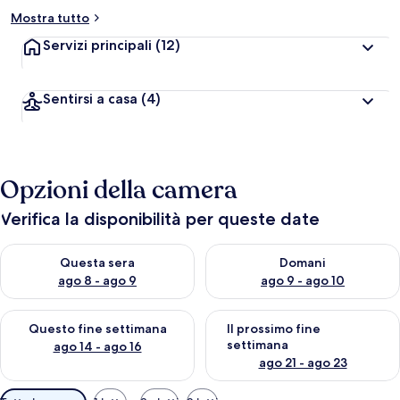
l
u
Mostra tutto
t
Servizi principali
(12)
a
z
i
o
Sentirsi a casa
(4)
n
i
p
i
Opzioni della camera
ù
Verifica la disponibilità per queste date
a
l
Verifica la disponibilità per questa sera, ago 8 - ago 9
Verifica la disponibilità per d
t
Questa sera
Domani
e
ago 8 - ago 9
ago 9 - ago 10
d
Verifica la disponibilità per questo fine settimana, ago 14 - ag
Verifica la disponibilità per i
e
Questo fine settimana
Il prossimo fine
i
settimana
ago 14 - ago 16
ago 21 - ago 23
v
i
Filtri