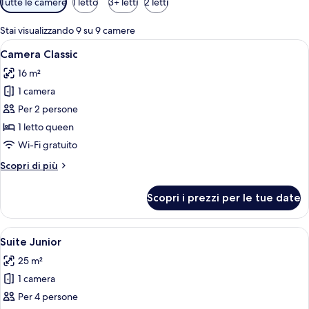
Tutte le camere
1 letto
3+ letti
2 letti
a
disponibili
g
per
g
Stai visualizzando 9 su 9 camere
i
le
Apri
Una camera d'albergo con un letto gra
12
a
Camera Classic
camere
tutte
t
16 m²
le
o
r
1 camera
foto
i
per
Per 2 persone
Camera
1 letto queen
Classic
Wi-Fi gratuito
Altri
Scopri di più
dettagli
per
Scopri i prezzi per le tue date
Camera
Classic
Apri
Una camera da letto con un letto, una s
18
Suite Junior
tutte
25 m²
le
1 camera
foto
per
Per 4 persone