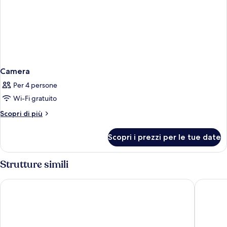
Camera
Per 4 persone
Wi-Fi gratuito
Altri
Scopri di più
dettagli
per
Scopri i prezzi per le tue date
Camera
Strutture simili
Hotel Adriano Rooftop
citizenM