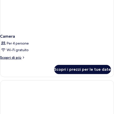
Camera
Per 4 persone
Wi-Fi gratuito
Altri
Scopri di più
dettagli
per
Scopri i prezzi per le tue date
Camera