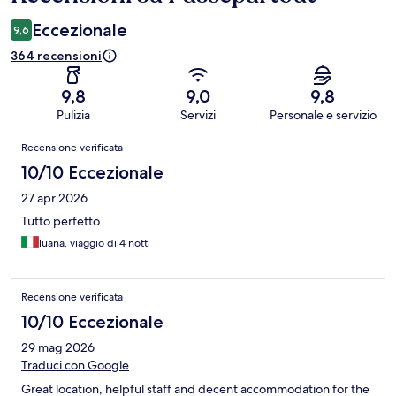
Eccezionale
9,6
364 recensioni
9,8
9,0
9,8
Pulizia
Servizi
Personale e servizio
Recensioni
Recensione verificata
10/10 Eccezionale
27 apr 2026
Tutto perfetto
luana, viaggio di 4 notti
Recensione verificata
10/10 Eccezionale
29 mag 2026
Traduci con Google
Great location, helpful staff and decent accommodation for the