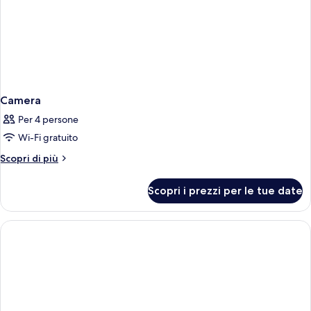
Camera
Per 4 persone
Wi-Fi gratuito
Altri
Scopri di più
dettagli
per
Scopri i prezzi per le tue date
Camera