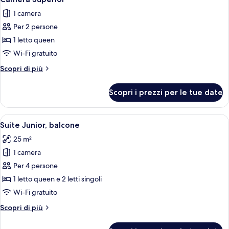
tutte
1 camera
le
Per 2 persone
foto
per
1 letto queen
Camera
Wi-Fi gratuito
Superior
Altri
Scopri di più
dettagli
per
Scopri i prezzi per le tue date
Camera
Superior
Apri
Una camera d'albergo con un letto, un
7
Suite Junior, balcone
tutte
25 m²
le
1 camera
foto
per
Per 4 persone
Suite
1 letto queen e 2 letti singoli
Junior,
Wi-Fi gratuito
balcone
Altri
Scopri di più
dettagli
per