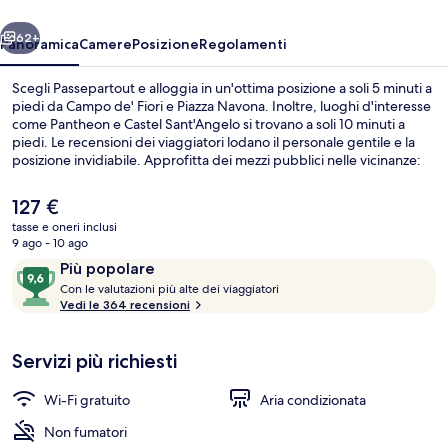
ietro
Avanti
62+
Panoramica
Camere
Posizione
Regolamenti
Scegli Passepartout e alloggia in un'ottima posizione a soli 5 minuti a
piedi da Campo de' Fiori e Piazza Navona. Inoltre, luoghi d'interesse
come Pantheon e Castel Sant'Angelo si trovano a soli 10 minuti a
piedi. Le recensioni dei viaggiatori lodano il personale gentile e la
posizione invidiabile. Approfitta dei mezzi pubblici nelle vicinanze:
Stazione dei tram di via Arenula/via Cairoli è a 10 min e Stazione dei
tram di via Arenula/Ministero di Grazia Giustizia a 11 min a piedi.
Il
127 €
prezzo
tasse e oneri inclusi
attuale
9 ago - 10 ago
Facciata della struttura
è
Recensioni
9,6
Più popolare
127 €
C
su
Con le valutazioni più alte dei viaggiatori
o
Vedi le 364 recensioni
10,
n
Più
popolare
Servizi più richiesti
l
e
Wi-Fi gratuito
Aria condizionata
v
a
Non fumatori