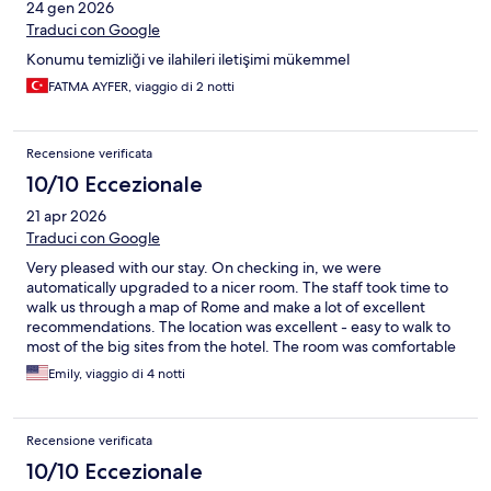
24 gen 2026
Traduci con Google
Konumu temizliği ve ilahileri iletişimi mükemmel
FATMA AYFER, viaggio di 2 notti
Recensione verificata
10/10 Eccezionale
21 apr 2026
Traduci con Google
Very pleased with our stay. On checking in, we were
automatically upgraded to a nicer room. The staff took time to
walk us through a map of Rome and make a lot of excellent
recommendations. The location was excellent - easy to walk to
most of the big sites from the hotel. The room was comfortable
and quiet. The bed was cozy and the AC worked well.
Emily, viaggio di 4 notti
Complimentary water was provided on the first night and that
was greatly appreciated.
Recensione verificata
10/10 Eccezionale