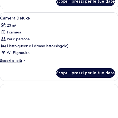
Scopri i prezzi per le tue date
Suite
Junior,
balcone
Apri
Un letto rifatto con biancheria bianca,
8
Camera Deluxe
tutte
23 m²
le
1 camera
foto
per
Per 3 persone
Camera
1 letto queen e 1 divano letto (singolo)
Deluxe
Wi-Fi gratuito
Altri
Scopri di più
dettagli
per
Scopri i prezzi per le tue date
Camera
Deluxe