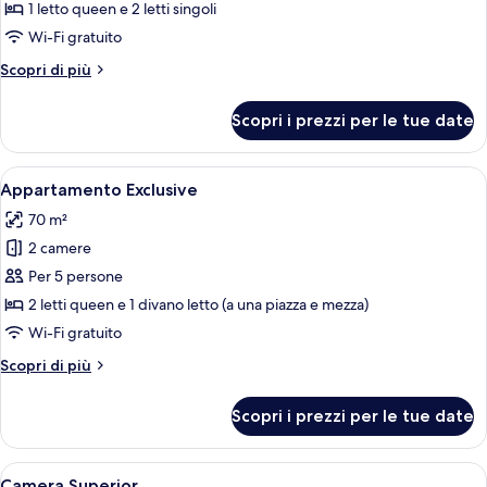
Suite
1 letto queen e 2 letti singoli
Junior
Wi-Fi gratuito
Altri
Scopri di più
dettagli
per
Scopri i prezzi per le tue date
Suite
Junior
Apri
Una cucina compatta con un piano di la
11
Appartamento Exclusive
tutte
70 m²
le
2 camere
foto
per
Per 5 persone
Appartamento
2 letti queen e 1 divano letto (a una piazza e mezza)
Exclusive
Wi-Fi gratuito
Altri
Scopri di più
dettagli
per
Scopri i prezzi per le tue date
Appartamento
Exclusive
Apri
Una camera da letto con un letto, una 
9
Camera Superior