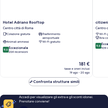
Hotel
citizenM
Hotel Adriano Rooftop
citize
Adriano
Rome
Centro città di Roma
Centro c
Rooftop
Isola
Colazione gratuita
Trasferimento
Wi-Fi 
Centro
Tiberina
aeroportuale
Aria c
città
Centro
Animali ammessi
Wi-Fi gratuito
di
città
9.6
Ecc
9,6
9.6
Roma
Eccezionale
di
su
939 
9,6
su
264 recensioni
Roma
10,
10,
Eccezion
Eccezionale,
939
Il
181 €
264
recensio
prezzo
tasse e oneri inclusi
recensioni
attuale
19 ago - 20 ago
è
181 €
Confronta strutture simili
Accedi per visualizzare gli extra e gli sconti idonei.
Prenotare conviene!