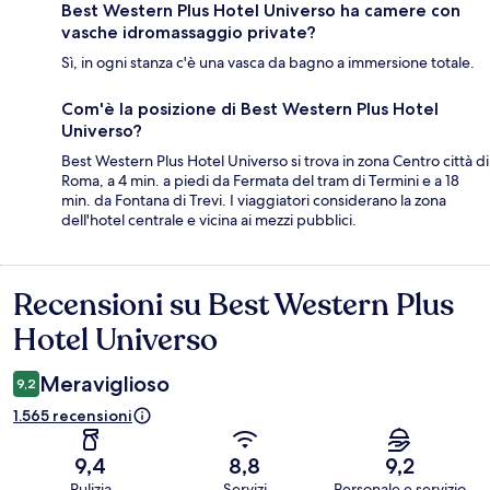
Best Western Plus Hotel Universo ha camere con
vasche idromassaggio private?
Sì, in ogni stanza c'è una vasca da bagno a immersione totale.
Com'è la posizione di Best Western Plus Hotel
Universo?
Best Western Plus Hotel Universo si trova in zona Centro città di
Roma, a 4 min. a piedi da Fermata del tram di Termini e a 18
min. da Fontana di Trevi. I viaggiatori considerano la zona
dell'hotel centrale e vicina ai mezzi pubblici.
Recensioni su Best Western Plus
Recensioni
Hotel Universo
Meraviglioso
9,2
1.565 recensioni
9,4
8,8
9,2
Pulizia
Servizi
Personale e servizio