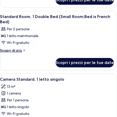
Junior
King
Suite,
Bed
1
Apri
Biancheria da letto di alta qualità, m
4
King
Standard Room, 1 Double Bed (Small Room;Bed is French
tutte
Bed
Bed)
le
Per 2 persone
foto
1 letto matrimoniale
per
Wi-Fi gratuito
Standard
Room,
Altri
Scopri di più
dettagli
1
per
Double
Scopri i prezzi per le tue date
Standard
Bed
Room,
(Small
1
Apri
Una camera d'albergo con un letto, u
5
Double
Room;Bed
Camera Standard, 1 letto singolo
tutte
Bed
is
13 m²
(Small
le
French
Room;Bed
1 camera
foto
Bed)
is
per
Per 1 persona
French
Camera
Bed)
1 letto singolo
Standard,
Wi-Fi gratuito