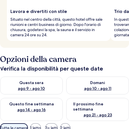
Lavora e divertiti con stile
Trio da
Situato nel centro della città, questo hotel offre sale
In quest
riunioni e centri business di giorno. Dopo l'orario di
troveran
chiusura, godetevi la spa, la sauna e il servizio in
colazion
camera 24 ore su 24.
giornata
Opzioni della camera
Verifica la disponibilità per queste date
Verifica la disponibilità per questa sera, ago 9 - ago 10
Verifica la disponibilità per d
Questa sera
Domani
ago 9 - ago 10
ago 10 - ago 11
Verifica la disponibilità per questo fine settimana, ago 14 - ag
Verifica la disponibilità per i
Questo fine settimana
Il prossimo fine
settimana
ago 14 - ago 16
ago 21 - ago 23
Filtri
Tutte le camere
1 letto
3+ letti
2 letti