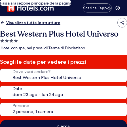
Passa alla sezione principale della pagina
Scarica l’app
Visualizza tutte le strutture
Best Western Plus Hotel Universo
Struttura
a
Hotel con spa, nei pressi di Terme di Diocleziano
4.0
stelle
Scegli le date per vedere i prezzi
Dove vuoi andare?
Date
Persone
Cerca