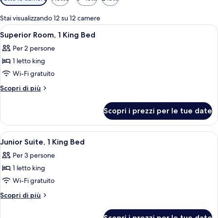
disponibili
per
Stai visualizzando 12 su 12 camere
le
Apri
Una camera d'albergo con un letto gran
3
Superior Room, 1 King Bed
camere
tutte
Per 2 persone
le
1 letto king
foto
per
Wi-Fi gratuito
Superior
Altri
Scopri di più
Room,
dettagli
per
1
Scopri i prezzi per le tue date
Superior
King
Room,
Bed
1
Apri
Una camera d'albergo moderna con un l
1
King
Junior Suite, 1 King Bed
tutte
Bed
Per 3 persone
le
1 letto king
foto
per
Wi-Fi gratuito
Junior
Altri
Scopri di più
Suite,
dettagli
per
1
Scopri i prezzi per le tue date