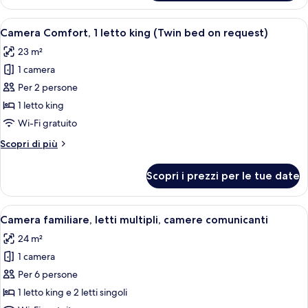
Deluxe,
1
Apri
Una camera d'hotel con un letto grand
7
letto
Camera Comfort, 1 letto king (Twin bed on request)
tutte
king
23 m²
le
1 camera
foto
per
Per 2 persone
Camera
1 letto king
Comfort,
Wi-Fi gratuito
1
Altri
Scopri di più
letto
dettagli
king
per
Scopri i prezzi per le tue date
Camera
(Twin
Comfort,
bed
1
Apri
Una camera d'albergo con un letto, una
on
8
letto
Camera familiare, letti multipli, camere comunicanti
tutte
request)
king
24 m²
(Twin
le
bed
1 camera
foto
on
per
Per 6 persone
request)
Camera
1 letto king e 2 letti singoli
familiare,