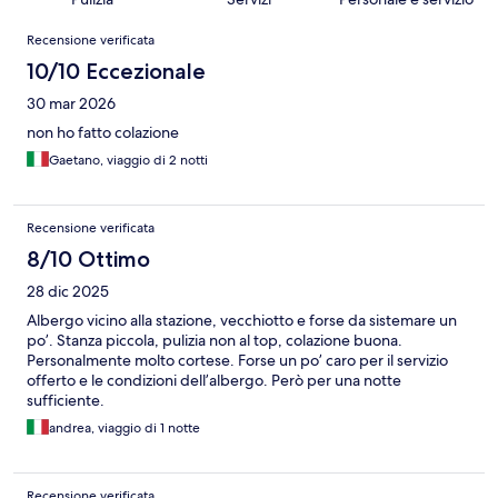
Recensioni
Recensione verificata
10/10 Eccezionale
30 mar 2026
non ho fatto colazione
Gaetano, viaggio di 2 notti
Recensione verificata
8/10 Ottimo
28 dic 2025
Albergo vicino alla stazione, vecchiotto e forse da sistemare un
po’. Stanza piccola, pulizia non al top, colazione buona.
Personalmente molto cortese. Forse un po’ caro per il servizio
offerto e le condizioni dell’albergo. Però per una notte
sufficiente.
andrea, viaggio di 1 notte
Recensione verificata