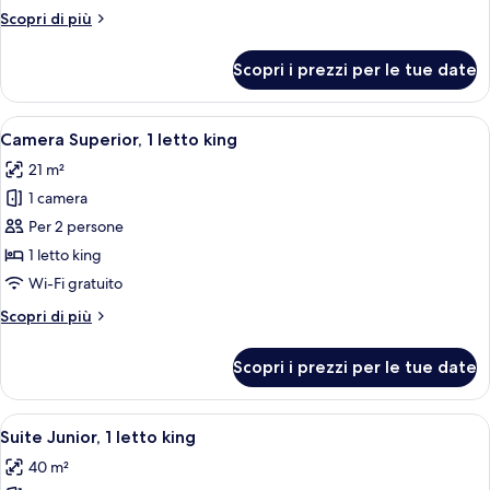
1
Altri
Scopri di più
letto
dettagli
singolo
per
Scopri i prezzi per le tue date
Camera
Standard,
1
Apri
Una camera d'albergo con un letto, una 
6
letto
Camera Superior, 1 letto king
tutte
singolo
21 m²
le
1 camera
foto
per
Per 2 persone
Camera
1 letto king
Superior,
Wi-Fi gratuito
1
Altri
Scopri di più
letto
dettagli
king
per
Scopri i prezzi per le tue date
Camera
Superior,
1
Apri
Una moderna scala con porte in vetro 
8
letto
Suite Junior, 1 letto king
tutte
king
40 m²
le