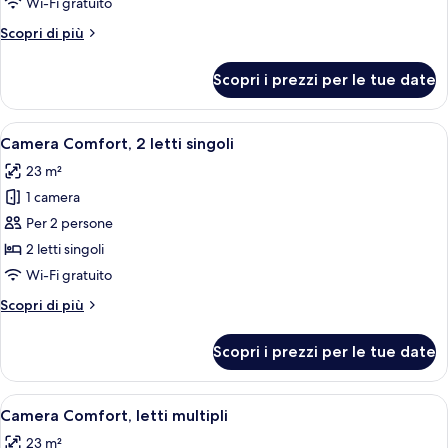
Wi-Fi gratuito
letti
Altri
Scopri di più
multipli,
dettagli
camere
per
Scopri i prezzi per le tue date
Camera
comunicanti
familiare,
letti
Apri
Camera Comfort, 2 letti singoli | Bianc
7
multipli,
Camera Comfort, 2 letti singoli
tutte
camere
23 m²
comunicanti
le
1 camera
foto
per
Per 2 persone
Camera
2 letti singoli
Comfort,
Wi-Fi gratuito
2
Altri
Scopri di più
letti
dettagli
singoli
per
Scopri i prezzi per le tue date
Camera
Comfort,
2
Apri
Camera d'albergo con due letti, un divi
6
letti
Camera Comfort, letti multipli
tutte
singoli
23 m²