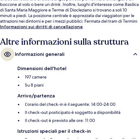
boccone al volo o bere un drink. Inoltre, luoghi d'interesse come Basilica
di Santa Maria Maggiore e Terme di Diocleziano si trovano a soli 10
minuti a piedi. La posizione centrale è apprezzata dai viaggiatori per le
attrazioni nei dintorni e per i mezzi pubblici: Fermata del tram di Termini
si trova a 4 min a piedi e Fermata del tram di via Farini a 4 min.
Informazioni sui diritti di cancellazione
Altre informazioni sulla struttura
Informazioni generali
Dimensioni dell'hotel
197 camere
Su 8 piani
Arrivo/partenza
L'orario del check-in è il seguente: 14:00-24:00
Il check-out posticipato è soggetto a disponibilità
Il check-out è previsto alle ore: 11:00
Istruzioni speciali per il check-in