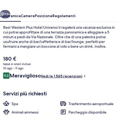
Hotel
Universo
ietro
Avanti
73+
Panoramica
Camere
Posizione
Regolamenti
Best Western Plus Hotel Universo ti regalerà una vacanza esclusiva in
cui potrai approfittare di una terrazza panoramica e alloggiare a 5
minuti a piedi da Via Nazionale. Oltre che di una palestra potrai
usufruire anche di bar/caffetteria e di bar/lounge, perfetti per
fermarsi a mangiare un boccone al volo o bere un drink. Inoltre,
luoghi d'interesse come Basilica di Santa Maria Maggiore e Terme di
Diocleziano si trovano a soli 10 minuti a piedi. La posizione centrale è
Il
180 €
apprezzata dai viaggiatori per le attrazioni nei dintorni e per i mezzi
prezzo
tasse e oneri inclusi
pubblici: Fermata del tram di Termini si trova a 4 min a piedi e
attuale
10 ago - 11 ago
Fermata del tram di via Farini a 4 min.
Terrazza panoramica
è
Recensioni
Meraviglioso
9,2
Vedi le 1.565 recensioni
180 €
9,2 su 10
Servizi più richiesti
Spa
Trasferimento aeroportuale
Animali ammessi
Parcheggio disponibile