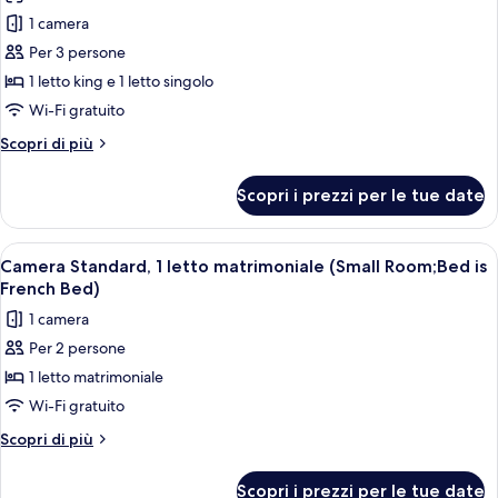
le
1 camera
foto
per
Per 3 persone
Camera
1 letto king e 1 letto singolo
Comfort,
Wi-Fi gratuito
letti
Altri
Scopri di più
multipli
dettagli
per
Scopri i prezzi per le tue date
Camera
Comfort,
letti
Apri
Una camera d'albergo con un letto, un 
4
multipli
Camera Standard, 1 letto matrimoniale (Small Room;Bed is
tutte
French Bed)
le
1 camera
foto
Per 2 persone
per
1 letto matrimoniale
Camera
Standard,
Wi-Fi gratuito
1
Altri
Scopri di più
letto
dettagli
per
matrimoniale
Scopri i prezzi per le tue date
Camera