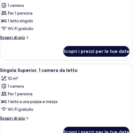
2
1 camera
foto
letti
per
Per 1 persona
singoli
Singola
1 letto singolo
Standard,
Wi-Fi gratuito
1
Altri
Scopri di più
camera
dettagli
da
per
Scopri i prezzi per le tue date
Singola
letto
Standard,
1
Apri
Una camera d'albergo con un letto, un
4
camera
Singola Superior, 1 camera da letto
tutte
da
10 m²
letto
le
1 camera
foto
per
Per 1 persona
Singola
1 letto a una piazza e mezza
Superior,
Wi-Fi gratuito
1
Altri
Scopri di più
camera
dettagli
da
per
Scopri i prezzi per le tue date