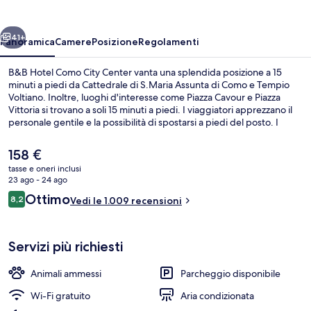
City
Center
ietro
Avanti
41+
Panoramica
Camere
Posizione
Regolamenti
B&B Hotel Como City Center vanta una splendida posizione a 15
minuti a piedi da Cattedrale di S.Maria Assunta di Como e Tempio
Voltiano. Inoltre, luoghi d'interesse come Piazza Cavour e Piazza
Vittoria si trovano a soli 15 minuti a piedi. I viaggiatori apprezzano il
personale gentile e la possibilità di spostarsi a piedi del posto. I
mezzi pubblici sono a poca distanza: Stazione di Como Nord Lago è
a 15 min a piedi.
Il
158 €
prezzo
tasse e oneri inclusi
attuale
23 ago - 24 ago
Pasti
è
Recensioni
Ottimo
8,2
Vedi le 1.009 recensioni
158 €
8,2 su 10
Servizi più richiesti
Animali ammessi
Parcheggio disponibile
Wi-Fi gratuito
Aria condizionata