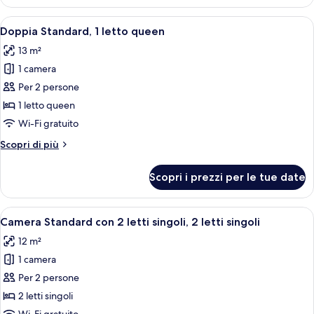
Standard
letti
con
Apri
Una camera d'albergo con un letto, un'
singoli,
8
2
Doppia Standard, 1 letto queen
tutte
letti
accesso
13 m²
singoli,
le
in
2
1 camera
foto
sedia
letti
per
Per 2 persone
a
singoli,
Doppia
accesso
1 letto queen
rotelle
in
Standard,
Wi-Fi gratuito
sedia
1
a
Altri
Scopri di più
letto
rotelle
dettagli
queen
per
Scopri i prezzi per le tue date
Doppia
Standard,
1
Apri
Camera d'albergo con un letto, una sc
6
letto
Camera Standard con 2 letti singoli, 2 letti singoli
tutte
queen
12 m²
le
1 camera
foto
per
Per 2 persone
Camera
2 letti singoli
Standard