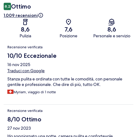
Ottimo
8,2
1.009 recensioni
8,6
7,6
8,6
Pulizia
Posizione
Personale e servizio
Recensioni
Recensione verificata
10/10 Eccezionale
16 nov 2025
Traduci con Google
Stanza pulita e ordinata con tutte le comodità, con personale
gentile e professionale. Che dire di più, tutto OK.
Myriam, viaggio di 1 notte
Recensione verificata
8/10 Ottimo
27 nov 2023
Ho soggiornato una notte, camera pulita e confortevole,