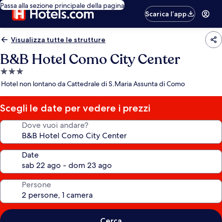
Passa alla sezione principale della pagina
Scarica l’app
Visualizza tutte le strutture
B&B Hotel Como City Center
Struttura
a
Hotel non lontano da Cattedrale di S.Maria Assunta di Como
3.0
stelle
Scegli le date per vedere i prezzi
Dove vuoi andare?
Date
Persone
Cerca