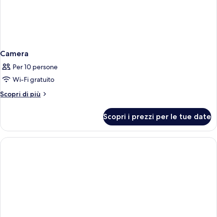
Camera
Per 10 persone
Wi-Fi gratuito
Altri
Scopri di più
dettagli
per
Scopri i prezzi per le tue date
Camera