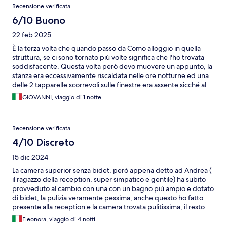
Recensione verificata
6/10 Buono
22 feb 2025
È la terza volta che quando passo da Como alloggio in quella
struttura, se ci sono tornato più volte significa che l'ho trovata
soddisfacente. Questa volta però devo muovere un appunto, la
stanza era eccessivamente riscaldata nelle ore notturne ed una
delle 2 tapparelle scorrevoli sulle finestre era assente sicché al
mattino entrava un po' troppa luce. Per il resto niente da dire
GIOVANNI, viaggio di 1 notte
camera ed arredamento sufficientemente confortevoli e bagno
perfettamente pulito ed efficiente, questa volta diversamente
dalle altre non ho usufruito né del garage né della colazione in
Recensione verificata
albergo. Prezzo buonissimo nel rapporto costo-prestazione.
4/10 Discreto
15 dic 2024
La camera superior senza bidet, però appena detto ad Andrea (
il ragazzo della reception, super simpatico e gentile) ha subito
provveduto al cambio con una con un bagno più ampio e dotato
di bidet, la pulizia veramente pessima, anche questo ho fatto
presente alla reception e la camera trovata pulitissima, il resto
dei giorni è tornata come prima, sporca e pulita
Eleonora, viaggio di 4 notti
grossolanamente con gli asciugamani che lasciavano a