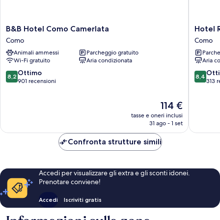
B&B
Hotel
B&B Hotel Como Camerlata
Hotel 
Hotel
RossoVi
Como
Como
Como
Como
Animali ammessi
Parcheggio gratuito
Parche
Camerlata
Como
Wi-Fi gratuito
Aria condizionata
Aria c
Como
8.2
8.4
Ottimo
Ott
8,2
8,4
su
su
901 recensioni
313 r
10,
10,
Ottimo,
Ottimo,
Il
114 €
901
313
prezzo
tasse e oneri inclusi
recensioni
recensio
attuale
31 ago - 1 set
è
114 €
Confronta strutture simili
Accedi per visualizzare gli extra e gli sconti idonei.
Prenotare conviene!
Accedi
Iscriviti gratis