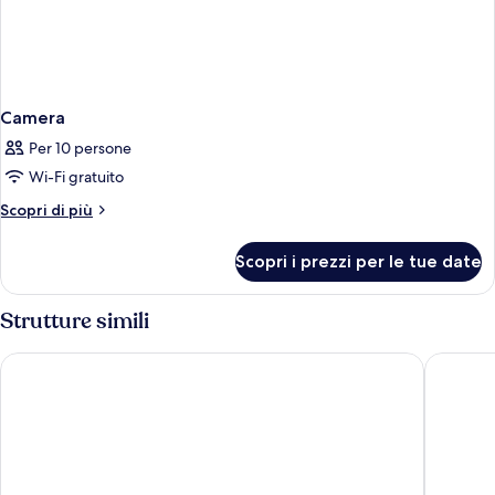
Camera
Per 10 persone
Wi-Fi gratuito
Altri
Scopri di più
dettagli
per
Scopri i prezzi per le tue date
Camera
Strutture simili
B&B Hotel Como Camerlata
Hotel R