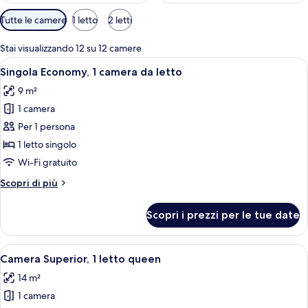
Filtri
Tutte le camere
1 letto
2 letti
disponibili
per
Stai visualizzando 12 su 12 camere
le
Apri
Una camera d'albergo con un letto ri
3
Singola Economy, 1 camera da letto
camere
tutte
9 m²
le
1 camera
foto
per
Per 1 persona
Singola
1 letto singolo
Economy,
Wi-Fi gratuito
1
Altri
Scopri di più
camera
dettagli
da
per
Scopri i prezzi per le tue date
Singola
letto
Economy,
1
Apri
Camera d'albergo con un letto grande, 
4
camera
Camera Superior, 1 letto queen
tutte
da
14 m²
letto
le
1 camera
foto