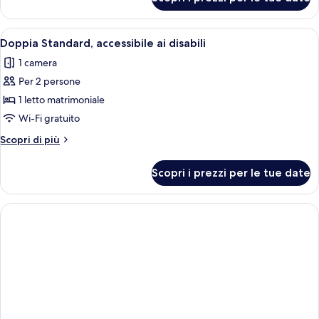
Singola
letto
Superior,
1
Apri
Una camera d'albergo con un letto, un'
8
camera
Doppia Standard, accessibile ai disabili
tutte
da
1 camera
letto
le
Per 2 persone
foto
per
1 letto matrimoniale
Doppia
Wi-Fi gratuito
Standard,
Altri
Scopri di più
accessibile
dettagli
ai
per
Scopri i prezzi per le tue date
Doppia
disabili
Standard,
accessibile
ai
disabili