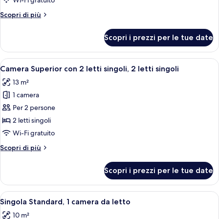
Wi-Fi gratuito
con
Altri
Scopri di più
2
dettagli
letti
per
Scopri i prezzi per le tue date
Camera
singoli,
Standard
2
con
Apri
Camera d'albergo con un letto, una sc
letti
5
2
Camera Superior con 2 letti singoli, 2 letti singoli
tutte
singoli
letti
13 m²
singoli,
le
2
1 camera
foto
letti
per
Per 2 persone
singoli
Camera
2 letti singoli
Superior
Wi-Fi gratuito
con
Altri
Scopri di più
2
dettagli
letti
per
Scopri i prezzi per le tue date
Camera
singoli,
Superior
2
con
Apri
Una camera d'albergo con un letto, un
letti
6
2
Singola Standard, 1 camera da letto
tutte
singoli
letti
10 m²
singoli,
le