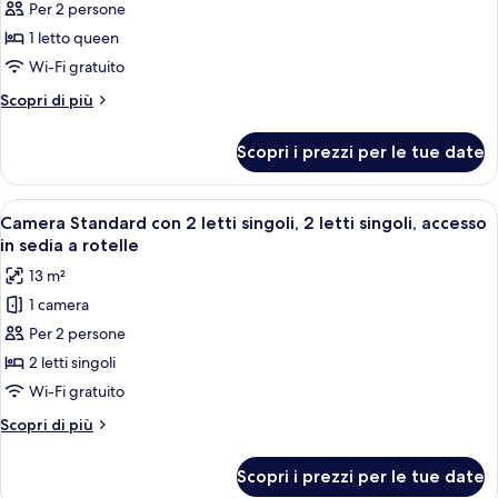
per
Per 2 persone
Camera
1 letto queen
Superior,
Wi-Fi gratuito
1
Altri
Scopri di più
letto
dettagli
queen
per
Scopri i prezzi per le tue date
Camera
Superior,
1
Apri
Una camera d'hotel con un letto grande,
4
letto
Camera Standard con 2 letti singoli, 2 letti singoli, accesso
tutte
queen
in sedia a rotelle
le
13 m²
foto
1 camera
per
Per 2 persone
Camera
Standard
2 letti singoli
con
Wi-Fi gratuito
2
Altri
Scopri di più
letti
dettagli
singoli,
per
Scopri i prezzi per le tue date
Camera
2