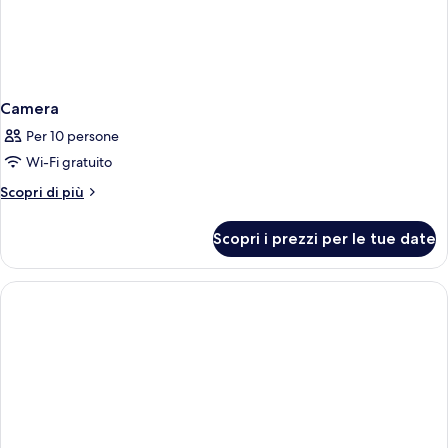
Camera
Per 10 persone
Wi-Fi gratuito
Altri
Scopri di più
dettagli
per
Scopri i prezzi per le tue date
Camera