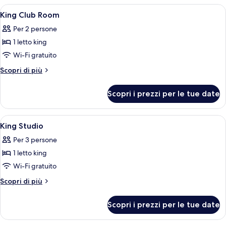
le
Apri
Una hall moderna con un'area salotto 
1
King Club Room
camere
tutte
Per 2 persone
le
1 letto king
foto
per
Wi-Fi gratuito
King
Altri
Scopri di più
Club
dettagli
per
Room
Scopri i prezzi per le tue date
King
Club
Room
Apri
Una hall moderna con un'area salotto 
1
King Studio
tutte
Per 3 persone
le
1 letto king
foto
per
Wi-Fi gratuito
King
Altri
Scopri di più
Studio
dettagli
per
Scopri i prezzi per le tue date
King
Studio