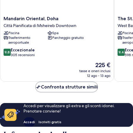
Mandarin
The
Mandarin Oriental, Doha
The St
Oriental,
St.
Città Pianificata di Msheireb Downtown
West Ba
Doha
Regis
Piscina
Spa
Piscin
Città
Doha
Trasferimento
Parcheggio gratuito
Trasfe
Pianificata
West
aeroportuale
aeropo
di
Bay
9.8
9.4
Msheireb
Eccezionale
Ecc
9,8
9,4
su
su
Downtown
305 recensioni
598 
10,
10,
Il
225 €
Eccezionale,
Eccezion
prezzo
305
598
tasse e oneri inclusi
attuale
12 ago - 13 ago
recensioni
recensio
è
225 €
Confronta strutture simili
Accedi per visualizzare gli extra e gli sconti idonei.
Prenotare conviene!
Accedi
Iscriviti gratis