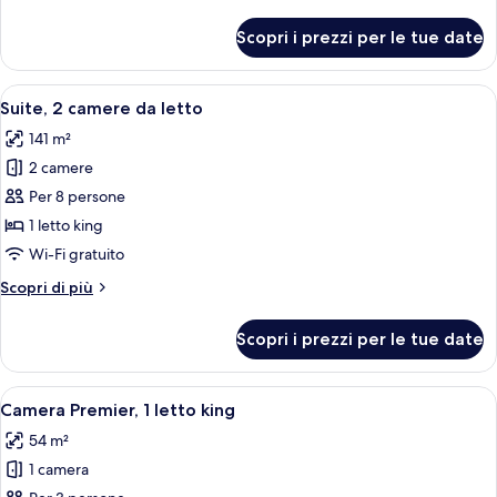
dettagli
da
per
Scopri i prezzi per le tue date
Suite
letto
Premier,
1
Apri
Una camera d'albergo con un letto gra
6
camera
Suite, 2 camere da letto
tutte
da
141 m²
letto
le
2 camere
foto
per
Per 8 persone
Suite,
1 letto king
2
Wi-Fi gratuito
camere
Altri
Scopri di più
da
dettagli
letto
per
Scopri i prezzi per le tue date
Suite,
2
camere
Apri
Una camera d'albergo con un letto gra
7
da
Camera Premier, 1 letto king
tutte
letto
54 m²
le
1 camera
foto