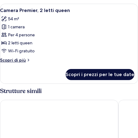
2
Apri
Una camera d'albergo con un letto, una 
7
letti
Camera Premier, 2 letti queen
tutte
queen
54 m²
(Grand)
le
1 camera
foto
per
Per 4 persone
Camera
2 letti queen
Premier,
Wi-Fi gratuito
2
Altri
Scopri di più
letti
dettagli
queen
per
Scopri i prezzi per le tue date
Camera
Premier,
2
Strutture simili
letti
queen
Mandarin Oriental, Doha
The St. 