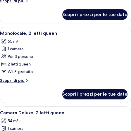
Altri
Scopri di più
dettagli
per
Scopri i prezzi per le tue date
Attico
(Waldorf,
Suite)
Apri
Una camera d'albergo con un letto, una 
9
Monolocale, 2 letti queen
tutte
65 m²
le
1 camera
foto
per
Per 3 persone
Monolocale,
2 letti queen
2
Wi-Fi gratuito
letti
Altri
Scopri di più
queen
dettagli
per
Scopri i prezzi per le tue date
Monolocale,
2
letti
Apri
Una camera d'albergo con un letto, una 
7
queen
Camera Deluxe, 2 letti queen
tutte
54 m²
le
1 camera
foto