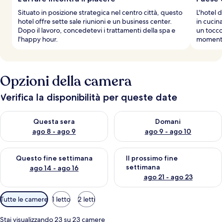
Situato in posizione strategica nel centro città, questo
L'hotel d
hotel offre sette sale riunioni e un business center.
in cucin
Dopo il lavoro, concedetevi i trattamenti della spa e
un tocco
l'happy hour.
momenti
Opzioni della camera
Verifica la disponibilità per queste date
Verifica la disponibilità per questa sera, ago 8 - ago 9
Verifica la disponibilità per d
Questa sera
Domani
ago 8 - ago 9
ago 9 - ago 10
Verifica la disponibilità per questo fine settimana, ago 14 - ag
Verifica la disponibilità per i
Questo fine settimana
Il prossimo fine
settimana
ago 14 - ago 16
ago 21 - ago 23
Filtri
Tutte le camere
1 letto
2 letti
disponibili
per
Stai visualizzando 23 su 23 camere