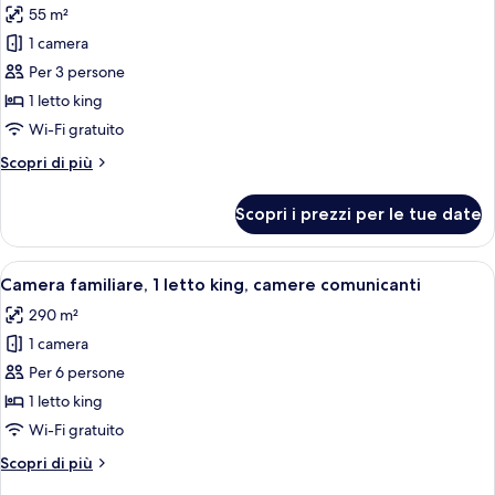
55 m²
le
1 camera
foto
per
Per 3 persone
Camera
1 letto king
Deluxe,
Wi-Fi gratuito
1
Altri
Scopri di più
letto
dettagli
king,
per
Scopri i prezzi per le tue date
Camera
accessibile
Deluxe,
ai
1
Apri
Camera d'albergo con un letto grande
disabili
8
letto
Camera familiare, 1 letto king, camere comunicanti
tutte
king,
290 m²
accessibile
le
ai
1 camera
foto
disabili
per
Per 6 persone
Camera
1 letto king
familiare,
Wi-Fi gratuito
1
Altri
Scopri di più
letto
dettagli