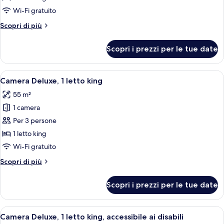
2
Wi-Fi gratuito
camere
Altri
Scopri di più
da
dettagli
letto
per
Scopri i prezzi per le tue date
Appartamento,
2
camere
Apri
Biancheria da letto di alta qualità, m
7
da
Camera Deluxe, 1 letto king
tutte
letto
55 m²
le
1 camera
foto
per
Per 3 persone
Camera
1 letto king
Deluxe,
Wi-Fi gratuito
1
Altri
Scopri di più
letto
dettagli
king
per
Scopri i prezzi per le tue date
Camera
Deluxe,
1
Apri
Una camera d'albergo con un letto gr
8
letto
Camera Deluxe, 1 letto king, accessibile ai disabili
tutte
king