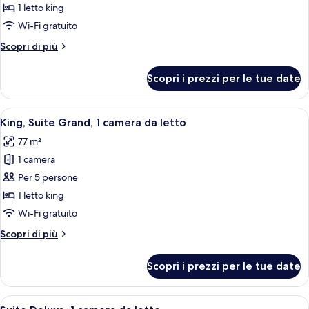
King,
1 letto king
Camera
Wi-Fi gratuito
Grand
Altri
Scopri di più
dettagli
per
Scopri i prezzi per le tue date
King,
Camera
Grand
Apri
Biancheria da letto di alta qualità, m
11
King, Suite Grand, 1 camera da letto
tutte
77 m²
le
1 camera
foto
per
Per 5 persone
King,
1 letto king
Suite
Wi-Fi gratuito
Grand,
Altri
Scopri di più
1
dettagli
camera
per
Scopri i prezzi per le tue date
King,
da
Suite
letto
Grand,
Apri
Una moderna camera d'albergo con divan
9
1