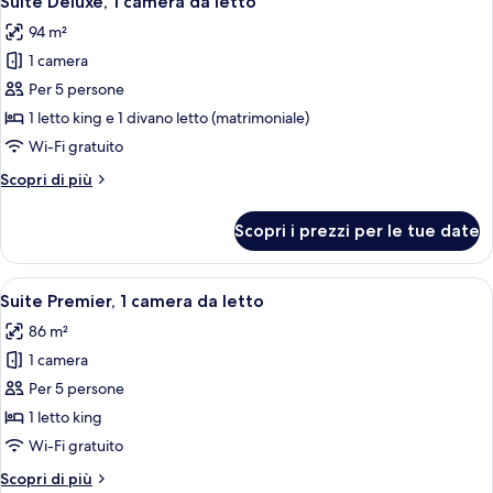
Suite Deluxe, 1 camera da letto
tutte
camera
94 m²
da
le
letto
1 camera
foto
per
Per 5 persone
Suite
1 letto king e 1 divano letto (matrimoniale)
Deluxe,
Wi-Fi gratuito
1
Altri
Scopri di più
camera
dettagli
da
per
Scopri i prezzi per le tue date
Suite
letto
Deluxe,
1
Apri
Un soggiorno moderno con un divano, 
10
camera
Suite Premier, 1 camera da letto
tutte
da
86 m²
letto
le
1 camera
foto
per
Per 5 persone
Suite
1 letto king
Premier,
Wi-Fi gratuito
1
Altri
Scopri di più
camera