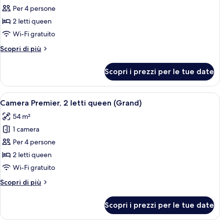
per
Per 4 persone
Camera
2 letti queen
Deluxe,
Wi-Fi gratuito
2
Altri
Scopri di più
letti
dettagli
queen
per
Scopri i prezzi per le tue date
Camera
Deluxe,
2
Apri
Una camera d'albergo con un letto, una 
6
letti
Camera Premier, 2 letti queen (Grand)
tutte
queen
54 m²
le
1 camera
foto
per
Per 4 persone
Camera
2 letti queen
Premier,
Wi-Fi gratuito
2
Altri
Scopri di più
letti
dettagli
queen
per
Scopri i prezzi per le tue date
Camera
(Grand)
Premier,