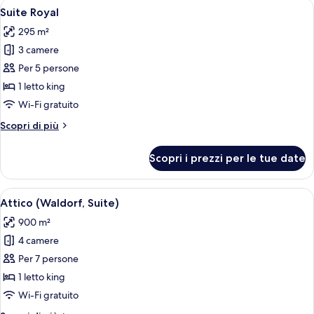
Apri
Biancheria da letto di alta qualità, m
7
Suite Royal
tutte
295 m²
le
3 camere
foto
per
Per 5 persone
Suite
1 letto king
Royal
Wi-Fi gratuito
Altri
Scopri di più
dettagli
per
Scopri i prezzi per le tue date
Suite
Royal
Apri
Un bagno moderno con uno specchio g
2
Attico (Waldorf, Suite)
tutte
900 m²
le
4 camere
foto
per
Per 7 persone
Attico
1 letto king
(Waldorf,
Wi-Fi gratuito
Suite)