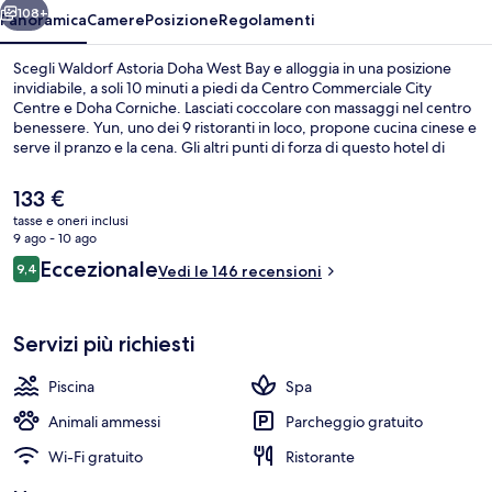
108+
Panoramica
Camere
Posizione
Regolamenti
Scegli Waldorf Astoria Doha West Bay e alloggia in una posizione
invidiabile, a soli 10 minuti a piedi da Centro Commerciale City
Centre e Doha Corniche. Lasciati coccolare con massaggi nel centro
benessere. Yun, uno dei 9 ristoranti in loco, propone cucina cinese e
serve il pranzo e la cena. Gli altri punti di forza di questo hotel di
lusso sono 3 piscine coperte, un bar/lounge e una palestra. I mezzi
pubblici sono a poca distanza: Stazione metro di DECC è a 13 min a
Il
133 €
piedi.
prezzo
tasse e oneri inclusi
attuale
9 ago - 10 ago
3 piscine coperte, servizio di salvamen
è
Recensioni
Eccezionale
9,4
Vedi le 146 recensioni
133 €
9,4 su 10
Servizi più richiesti
Piscina
Spa
Animali ammessi
Parcheggio gratuito
Wi-Fi gratuito
Ristorante