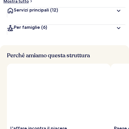
Mostra tutto
Servizi principali
(12)
Per famiglie
(6)
Perché amiamo questa struttura
L'affare incontra il piacere
Paese 