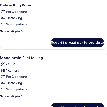
Apri
Camera d'hotel moderna con un letto gr
5
Deluxe King Room
tutte
Per 3 persone
le
1 letto king
foto
per
Wi-Fi gratuito
Deluxe
Altri
Scopri di più
King
dettagli
per
Room
Scopri i prezzi per le tue date
Deluxe
King
Room
Apri
Una camera d'albergo con un letto gra
10
Monolocale, 1 letto king
tutte
65 m²
le
1 camera
foto
per
Per 3 persone
Monolocale,
1 letto king
1
Wi-Fi gratuito
letto
Altri
Scopri di più
king
dettagli
per