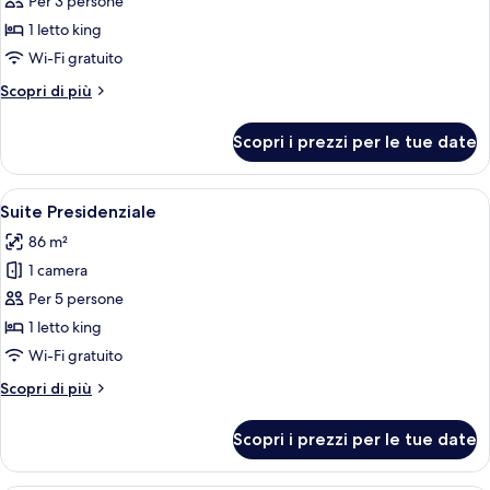
per
Per 3 persone
Camera
1 letto king
Premier,
Wi-Fi gratuito
1
Altri
Scopri di più
letto
dettagli
king
per
Scopri i prezzi per le tue date
Camera
Premier,
1
Apri
Camera d'albergo moderna con pavimento
8
letto
Suite Presidenziale
tutte
king
86 m²
le
1 camera
foto
per
Per 5 persone
Suite
1 letto king
Presidenziale
Wi-Fi gratuito
Altri
Scopri di più
dettagli
per
Scopri i prezzi per le tue date
Suite
Presidenziale