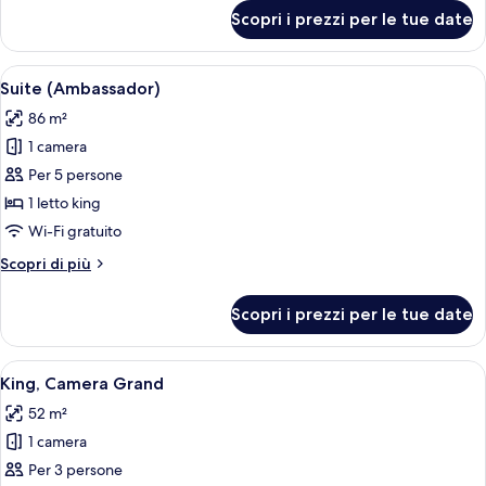
king,
per
Scopri i prezzi per le tue date
Camera
camere
familiare,
comunicanti
1
Apri
Una camera d'albergo moderna con un
7
letto
Suite (Ambassador)
tutte
king,
86 m²
camere
le
comunicanti
1 camera
foto
per
Per 5 persone
Suite
1 letto king
(Ambassador)
Wi-Fi gratuito
Altri
Scopri di più
dettagli
per
Scopri i prezzi per le tue date
Suite
(Ambassador)
Apri
Biancheria da letto di alta qualità, m
8
King, Camera Grand
tutte
52 m²
le
1 camera
foto
per
Per 3 persone