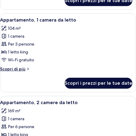
Scopri i prezzi per le tue date
Monolocale,
1
letto
Apri
Biancheria da letto di alta qualità, m
14
king
Appartamento, 1 camera da letto
tutte
104 m²
le
1 camera
foto
per
Per 3 persone
Appartamento,
1 letto king
1
Wi-Fi gratuito
camera
Altri
Scopri di più
da
dettagli
letto
per
Scopri i prezzi per le tue date
Appartamento,
1
camera
Apri
Biancheria da letto di alta qualità, m
9
da
Appartamento, 2 camere da letto
tutte
letto
169 m²
le
1 camera
foto
per
Per 6 persone
Appartamento,
1 letto king