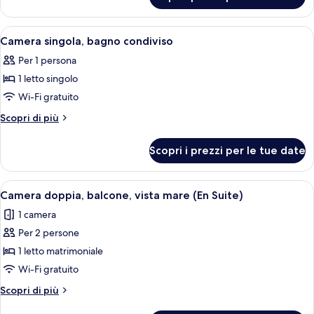
Camera
familiare
Apri
Un letto ben rifatto con copripiumino
6
Camera singola, bagno condiviso
tutte
Per 1 persona
le
1 letto singolo
foto
per
Wi-Fi gratuito
Camera
Altri
Scopri di più
singola,
dettagli
per
bagno
Scopri i prezzi per le tue date
Camera
condiviso
singola,
bagno
Apri
Una camera da letto con un letto, una 
11
condiviso
Camera doppia, balcone, vista mare (En Suite)
tutte
1 camera
le
Per 2 persone
foto
per
1 letto matrimoniale
Camera
Wi-Fi gratuito
doppia,
Altri
Scopri di più
balcone,
dettagli