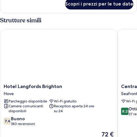
vista
per
Scopri i prezzi per le tue date
Camera
mare
doppia,
(En
balcone,
Strutture simili
Suite)
vista
mare
Hotel Langfords Brighton
Central 
(En
Suite)
Hotel
Central
Hotel Langfords Brighton
Centra
Langfords
Wave
Hove
Seafron
Brighton
Brighto
Parcheggio disponibile
Wi-Fi gratuito
Wi-Fi 
Hove
Seafron
Camere comunicanti
Reception aperta 24 ore
8.2
Ott
disponibili
su 24
8,2
su
37 re
7.4
Buono
10,
7,4
su
180 recensioni
Ottimo,
10,
37
Il
72 €
Buono,
recensio