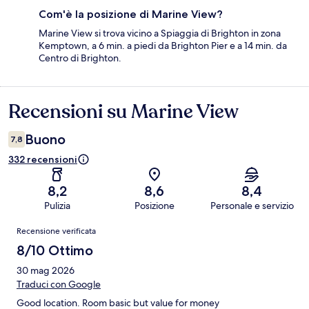
Com'è la posizione di Marine View?
Marine View si trova vicino a Spiaggia di Brighton in zona
Kemptown, a 6 min. a piedi da Brighton Pier e a 14 min. da
Centro di Brighton.
Recensioni su Marine View
Recensioni
Buono
7,8
332 recensioni
8,2
8,6
8,4
Pulizia
Posizione
Personale e servizio
Recensioni
Recensione verificata
8/10 Ottimo
30 mag 2026
Traduci con Google
Good location. Room basic but value for money