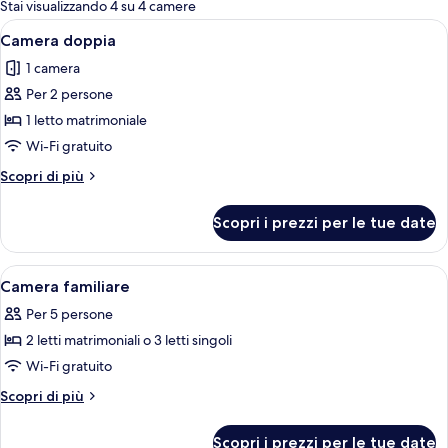
per
Stai visualizzando 4 su 4 camere
le
Apri
Un letto rifatto con lenzuola e asciu
24
Camera doppia
camere
tutte
1 camera
le
Per 2 persone
foto
per
1 letto matrimoniale
Camera
Wi-Fi gratuito
doppia
Altri
Scopri di più
dettagli
per
Scopri i prezzi per le tue date
Camera
doppia
Apri
Camera d'albergo con due letti, un tav
14
Camera familiare
tutte
Per 5 persone
le
2 letti matrimoniali o 3 letti singoli
foto
per
Wi-Fi gratuito
Camera
Altri
Scopri di più
familiare
dettagli
per
Scopri i prezzi per le tue date