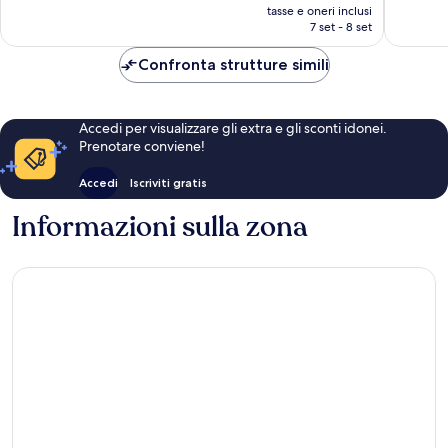
prezzo
180
tasse e oneri inclusi
attuale
7 set - 8 set
recensioni
è
72 €
Confronta strutture simili
Accedi per visualizzare gli extra e gli sconti idonei.
Prenotare conviene!
Accedi
Iscriviti gratis
Informazioni sulla zona