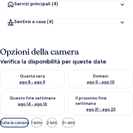
Servizi principali
(4)
Sentirsi a casa
(4)
Opzioni della camera
Verifica la disponibilità per queste date
Verifica la disponibilità per questa sera, ago 8 - ago 9
Verifica la disponibilità per d
Questa sera
Domani
ago 8 - ago 9
ago 9 - ago 10
Verifica la disponibilità per questo fine settimana, ago 14 - ag
Verifica la disponibilità per i
Questo fine settimana
Il prossimo fine
settimana
ago 14 - ago 16
ago 21 - ago 23
Filtri
Tutte le camere
1 letto
2 letti
3+ letti
disponibili