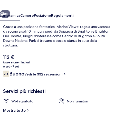
ietro
Avanti
82+
Panoramica
Camere
Posizione
Regolamenti
Grazie a una posizione fantastica, Marine View ti regala una vacanza
da sogno a soli 10 minuti a piedi da Spiaggia di Brighton e Brighton
Pier. Inoltre, luoghi d'interesse come Centro di Brighton e South
Downs National Park si trovano a poca distanza in auto dalla
struttura.
Il
113 €
prezzo
tasse e oneri inclusi
attuale
6 set - 7 set
Camera doppia | Wi-Fi gratuito, lenzu
è
Recensioni
Buono
7,8
Vedi le 332 recensioni
113 €
7,8 su 10
Servizi più richiesti
Wi-Fi gratuito
Non fumatori
Mostra tutto