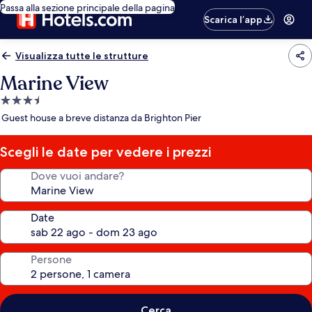
Passa alla sezione principale della pagina
Scarica l’app
Visualizza tutte le strutture
Marine View
Struttura
a
Guest house a breve distanza da Brighton Pier
3.5
stelle
Scegli le date per vedere i prezzi
Dove vuoi andare?
Date
Persone
Cerca