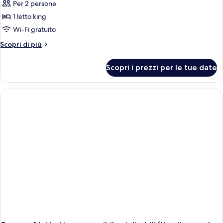
per
Per 2 persone
Camera
1 letto king
Deluxe,
Wi-Fi gratuito
1
Altri
Scopri di più
letto
dettagli
king
per
Scopri i prezzi per le tue date
Camera
(Garden
Deluxe,
Terrace)
1
letto
king
(Garden
Terrace)