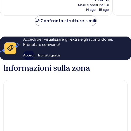
prezzo
recensio
tasse e oneri inclusi
attuale
14 ago - 15 ago
è
148 €
Confronta strutture simili
Accedi per visualizzare gli extra e gli sconti idonei.
Prenotare conviene!
Accedi
Iscriviti gratis
Informazioni sulla zona