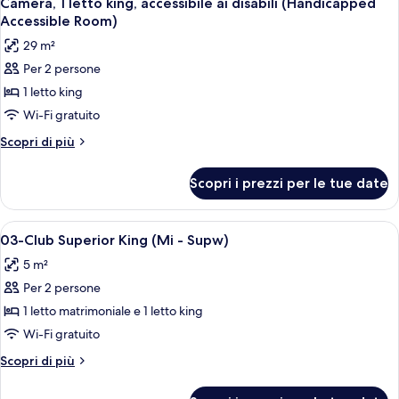
Camera, 1 letto king, accessibile ai disabili (Handicapped
Accessible Room)
29 m²
Per 2 persone
1 letto king
Wi-Fi gratuito
Altri
Scopri di più
dettagli
per
Scopri i prezzi per le tue date
Camera,
1
letto
Apri
Una camera d'albergo moderna con un
2
king,
03-Club Superior King (Mi - Supw)
tutte
accessibile
5 m²
ai
le
disabili
Per 2 persone
foto
(Handicapped
per
1 letto matrimoniale e 1 letto king
Accessible
03-
Room)
Wi-Fi gratuito
Club
Altri
Scopri di più
Superior
dettagli
King
per