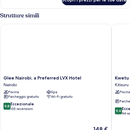
Camera
Strutture simili
Glee Nairobi, a Preferred LVX Hotel
Kwetu Na
Glee
Kwetu
Glee Nairobi, a Preferred LVX Hotel
Kwetu 
Nairobi,
Nairobi,
Nairobi
Kitisuru
a
Curio
Piscina
Spa
Piscin
Preferred
Collecti
Parcheggio gratuito
Wi-Fi gratuito
LVX
By
Parche
Hotel
Hilton
9.8
Eccezionale
9,8
9.4
Nairobi
Kitisuru
Ecc
su
135 recensioni
9,4
su
94 r
10,
10,
Eccezionale,
Eccezion
135
Il
148 €
94
recensioni