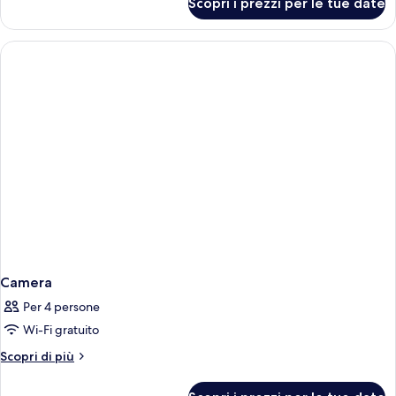
Scopri i prezzi per le tue date
03-
(Mi
Club
-
Superior
Supw)
King
(Mi
-
Supw)
Camera
Per 4 persone
Wi-Fi gratuito
Altri
Scopri di più
dettagli
per