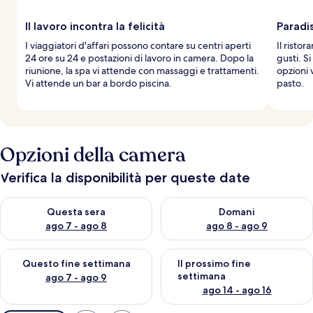
Il lavoro incontra la felicità
Paradi
I viaggiatori d'affari possono contare su centri aperti
Il ristor
24 ore su 24 e postazioni di lavoro in camera. Dopo la
gusti. S
riunione, la spa vi attende con massaggi e trattamenti.
opzioni 
Vi attende un bar a bordo piscina.
pasto.
Opzioni della camera
Verifica la disponibilità per queste date
Verifica la disponibilità per questa sera, ago 7 - ago 8
Verifica la disponibilità per d
Questa sera
Domani
ago 7 - ago 8
ago 8 - ago 9
Verifica la disponibilità per questo fine settimana, ago 7 - ago
Verifica la disponibilità per il
Questo fine settimana
Il prossimo fine
settimana
ago 7 - ago 9
ago 14 - ago 16