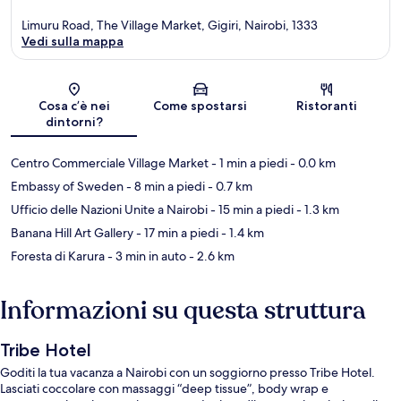
Limuru Road, The Village Market, Gigiri, Nairobi, 1333
Vedi sulla mappa
Mappa
Cosa c’è nei
Come spostarsi
Ristoranti
dintorni?
Centro Commerciale Village Market
- 1 min a piedi
- 0.0 km
Embassy of Sweden
- 8 min a piedi
- 0.7 km
Ufficio delle Nazioni Unite a Nairobi
- 15 min a piedi
- 1.3 km
Banana Hill Art Gallery
- 17 min a piedi
- 1.4 km
Foresta di Karura
- 3 min in auto
- 2.6 km
Informazioni su questa struttura
Tribe Hotel
Goditi la tua vacanza a Nairobi con un soggiorno presso Tribe Hotel.
Lasciati coccolare con massaggi “deep tissue”, body wrap e