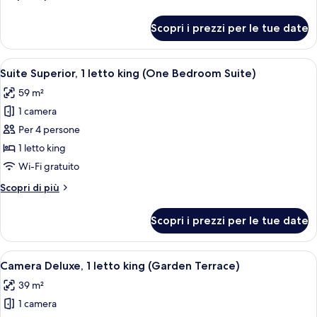
letto
dettagli
king
per
Scopri i prezzi per le tue date
Camera
(Superior
Superior,
Club
1
Apri
Una camera d'albergo moderna con un 
Room)
9
letto
Suite Superior, 1 letto king (One Bedroom Suite)
tutte
king
59 m²
(Superior
le
Club
1 camera
foto
Room)
per
Per 4 persone
Suite
1 letto king
Superior,
Wi-Fi gratuito
1
Altri
Scopri di più
letto
dettagli
king
per
Scopri i prezzi per le tue date
Suite
(One
Superior,
Bedroom
1
Apri
Una moderna camera d'albergo con un l
Suite)
5
letto
Camera Deluxe, 1 letto king (Garden Terrace)
tutte
king
39 m²
(One
le
Bedroom
1 camera
foto
Suite)