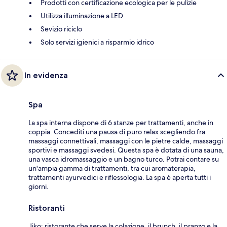
Prodotti con certificazione ecologica per le pulizie
Utilizza illuminazione a LED
Sevizio riciclo
Solo servizi igienici a risparmio idrico
In evidenza
Spa
La spa interna dispone di 6 stanze per trattamenti, anche in
coppia. Concediti una pausa di puro relax scegliendo fra
massaggi connettivali, massaggi con le pietre calde, massaggi
sportivi e massaggi svedesi. Questa spa è dotata di una sauna,
una vasca idromassaggio e un bagno turco. Potrai contare su
un'ampia gamma di trattamenti, tra cui aromaterapia,
trattamenti ayurvedici e riflessologia. La spa è aperta tutti i
giorni.
Ristoranti
Jiko: ristorante che serve la colazione, il brunch, il pranzo e la