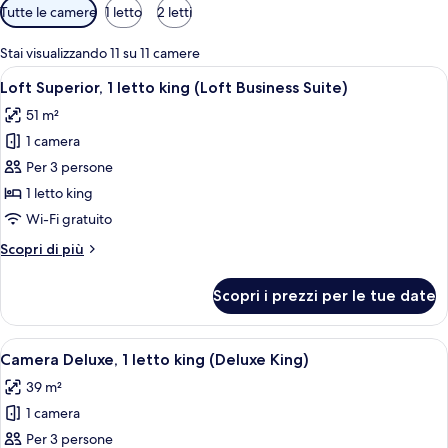
Filtri
Tutte le camere
1 letto
2 letti
disponibili
per
Stai visualizzando 11 su 11 camere
le
Apri
Una camera d'albergo moderna con un 
8
Loft Superior, 1 letto king (Loft Business Suite)
camere
tutte
51 m²
le
1 camera
foto
per
Per 3 persone
Loft
1 letto king
Superior,
Wi-Fi gratuito
1
Altri
Scopri di più
letto
dettagli
king
per
Scopri i prezzi per le tue date
Loft
(Loft
Superior,
Business
1
Apri
Una camera d'hotel moderna con un let
Suite)
4
letto
Camera Deluxe, 1 letto king (Deluxe King)
tutte
king
39 m²
(Loft
le
Business
1 camera
foto
Suite)
per
Per 3 persone