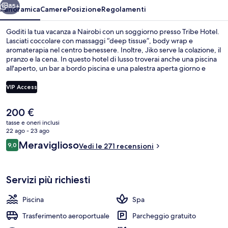
85+
Panoramica
Camere
Posizione
Regolamenti
Goditi la tua vacanza a Nairobi con un soggiorno presso Tribe Hotel.
Lasciati coccolare con massaggi “deep tissue”, body wrap e
aromaterapia nel centro benessere. Inoltre, Jiko serve la colazione, il
pranzo e la cena. In questo hotel di lusso troverai anche una piscina
all'aperto, un bar a bordo piscina e una palestra aperta giorno e
notte. Le recensioni degli ospiti lodano il personale gentile della
struttura.
VIP Access
Il
200 €
Esterni
prezzo
tasse e oneri inclusi
attuale
22 ago - 23 ago
è
Recensioni
Meraviglioso
9,0
Vedi le 271 recensioni
200 €
9,0 su 10
Servizi più richiesti
Piscina
Spa
Trasferimento aeroportuale
Parcheggio gratuito