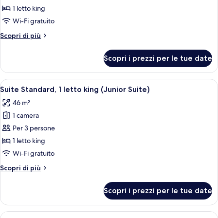
Camera
1 letto king
Deluxe,
Wi-Fi gratuito
1
Altri
Scopri di più
letto
dettagli
king
per
Scopri i prezzi per le tue date
Camera
(Deluxe
Deluxe,
King)
1
Apri
Una camera d'albergo moderna con un 
10
letto
Suite Standard, 1 letto king (Junior Suite)
tutte
king
46 m²
(Deluxe
le
King)
1 camera
foto
per
Per 3 persone
Suite
1 letto king
Standard,
Wi-Fi gratuito
1
Altri
Scopri di più
letto
dettagli
king
per
Scopri i prezzi per le tue date
Suite
(Junior
Standard,
Suite)
1
Apri
Una camera d'albergo moderna con due 