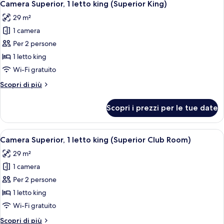
5
letto
Camera Superior, 1 letto king (Superior King)
tutte
king
29 m²
(Junior
le
Suite)
1 camera
foto
per
Per 2 persone
Camera
1 letto king
Superior,
Wi-Fi gratuito
1
Altri
Scopri di più
letto
dettagli
king
per
Scopri i prezzi per le tue date
Camera
(Superior
Superior,
King)
1
Apri
Una camera d'albergo con un letto, un
6
letto
Camera Superior, 1 letto king (Superior Club Room)
tutte
king
29 m²
(Superior
le
King)
1 camera
foto
per
Per 2 persone
Camera
1 letto king
Superior,
Wi-Fi gratuito
1
Altri
Scopri di più