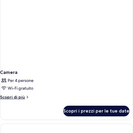
Camera
Per 4 persone
Wi-Fi gratuito
Altri
Scopri di più
dettagli
per
Scopri i prezzi per le tue date
Camera