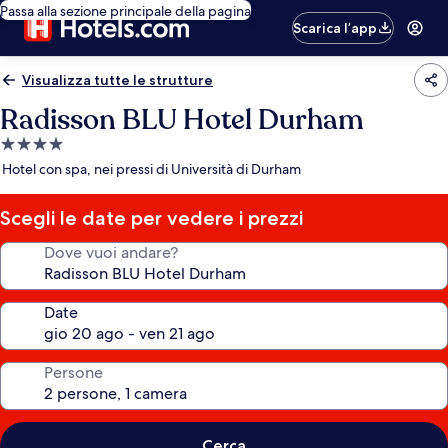
Passa alla sezione principale della pagina
Scarica l’app
Visualizza tutte le strutture
Radisson BLU Hotel Durham
Struttura
a
Hotel con spa, nei pressi di Università di Durham
4.0
stelle
Scegli le date per vedere i prezzi
Dove vuoi andare?
Date
Persone
Cerca