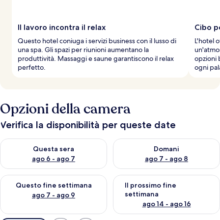
Il lavoro incontra il relax
Cibo p
Questo hotel coniuga i servizi business con il lusso di
L'hotel o
una spa. Gli spazi per riunioni aumentano la
un'atmosf
produttività. Massaggi e saune garantiscono il relax
opzioni 
perfetto.
ogni pal
Opzioni della camera
Verifica la disponibilità per queste date
Verifica la disponibilità per questa sera, ago 6 - ago 7
Verifica la disponibilità per d
Questa sera
Domani
ago 6 - ago 7
ago 7 - ago 8
Verifica la disponibilità per questo fine settimana, ago 7 - ago
Verifica la disponibilità per il
Questo fine settimana
Il prossimo fine
settimana
ago 7 - ago 9
ago 14 - ago 16