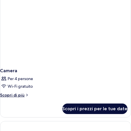
Camera
Per 4 persone
Wi-Fi gratuito
Altri
Scopri di più
dettagli
per
Scopri i prezzi per le tue date
Camera