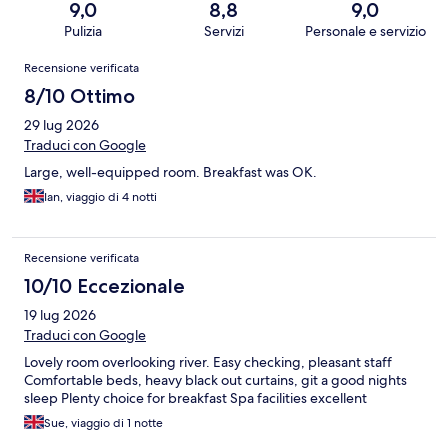
9,0
8,8
9,0
Pulizia
Servizi
Personale e servizio
Recensioni
Recensione verificata
8/10 Ottimo
29 lug 2026
Traduci con Google
Large, well-equipped room. Breakfast was OK.
Ian, viaggio di 4 notti
Recensione verificata
10/10 Eccezionale
19 lug 2026
Traduci con Google
Lovely room overlooking river. Easy checking, pleasant staff
Comfortable beds, heavy black out curtains, git a good nights
sleep Plenty choice for breakfast Spa facilities excellent
Sue, viaggio di 1 notte