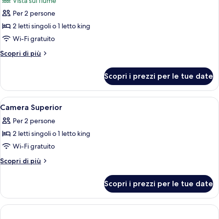
Vista sul fiume
le
Per 2 persone
foto
per
2 letti singoli o 1 letto king
Camera
Wi-Fi gratuito
Superior,
Altri
Scopri di più
vista
dettagli
fiume
per
Scopri i prezzi per le tue date
Camera
Superior,
vista
Apri
Una camera d'albergo con un letto gra
9
fiume
Camera Superior
tutte
Per 2 persone
le
2 letti singoli o 1 letto king
foto
per
Wi-Fi gratuito
Camera
Altri
Scopri di più
Superior
dettagli
per
Scopri i prezzi per le tue date
Camera
Superior