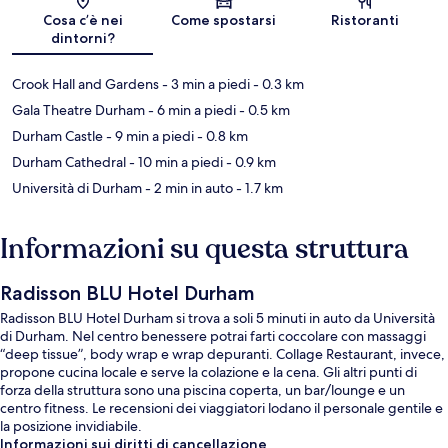
Mappa
Cosa c’è nei
Come spostarsi
Ristoranti
dintorni?
Crook Hall and Gardens
- 3 min a piedi
- 0.3 km
Gala Theatre Durham
- 6 min a piedi
- 0.5 km
Durham Castle
- 9 min a piedi
- 0.8 km
Durham Cathedral
- 10 min a piedi
- 0.9 km
Università di Durham
- 2 min in auto
- 1.7 km
Informazioni su questa struttura
Radisson BLU Hotel Durham
Radisson BLU Hotel Durham si trova a soli 5 minuti in auto da Università
di Durham. Nel centro benessere potrai farti coccolare con massaggi
“deep tissue”, body wrap e wrap depuranti. Collage Restaurant, invece,
propone cucina locale e serve la colazione e la cena. Gli altri punti di
forza della struttura sono una piscina coperta, un bar/lounge e un
centro fitness. Le recensioni dei viaggiatori lodano il personale gentile e
la posizione invidiabile.
Informazioni sui diritti di cancellazione