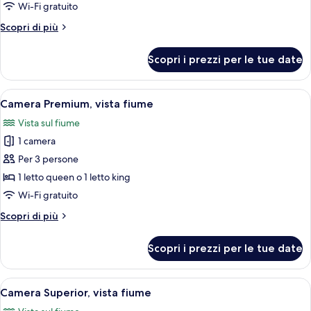
Camera
Wi-Fi gratuito
Premium
Altri
Scopri di più
dettagli
per
Scopri i prezzi per le tue date
Camera
Premium
Apri
Camera d'albergo con un grande letto, u
25
Camera Premium, vista fiume
tutte
Vista sul fiume
le
1 camera
foto
per
Per 3 persone
Camera
1 letto queen o 1 letto king
Premium,
Wi-Fi gratuito
vista
Altri
Scopri di più
fiume
dettagli
per
Scopri i prezzi per le tue date
Camera
Premium,
vista
Apri
Una camera d'albergo con un letto gra
15
fiume
Camera Superior, vista fiume
tutte