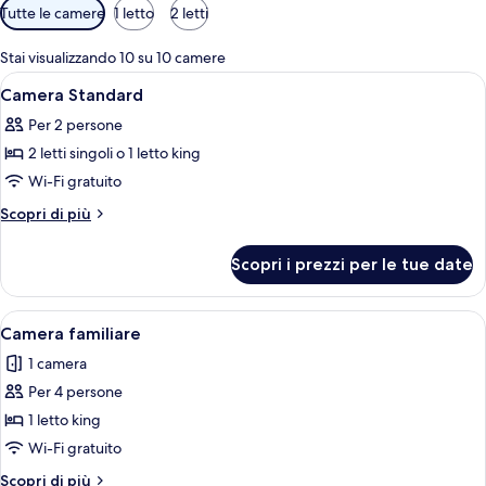
Filtri
Tutte le camere
1 letto
2 letti
disponibili
per
Stai visualizzando 10 su 10 camere
le
Apri
Camera d'albergo con un letto grande,
6
Camera Standard
camere
tutte
Per 2 persone
le
2 letti singoli o 1 letto king
foto
per
Wi-Fi gratuito
Camera
Altri
Scopri di più
Standard
dettagli
per
Scopri i prezzi per le tue date
Camera
Standard
Apri
Una camera d'albergo con un letto, un
8
Camera familiare
tutte
1 camera
le
Per 4 persone
foto
per
1 letto king
Camera
Wi-Fi gratuito
familiare
Altri
Scopri di più