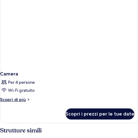
Camera
Per 4 persone
Wi-Fi gratuito
Altri
Scopri di più
dettagli
per
Scopri i prezzi per le tue date
Camera
Strutture simili