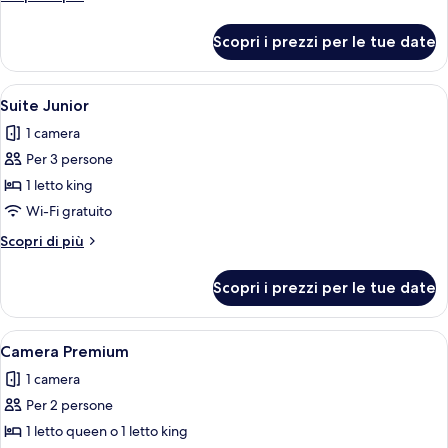
dettagli
per
Scopri i prezzi per le tue date
Camera
familiare
Apri
Un edificio moderno con facciata in ve
19
Suite Junior
tutte
1 camera
le
Per 3 persone
foto
per
1 letto king
Suite
Wi-Fi gratuito
Junior
Altri
Scopri di più
dettagli
per
Scopri i prezzi per le tue date
Suite
Junior
Apri
Una camera d'albergo con un letto gra
13
Camera Premium
tutte
1 camera
le
Per 2 persone
foto
per
1 letto queen o 1 letto king