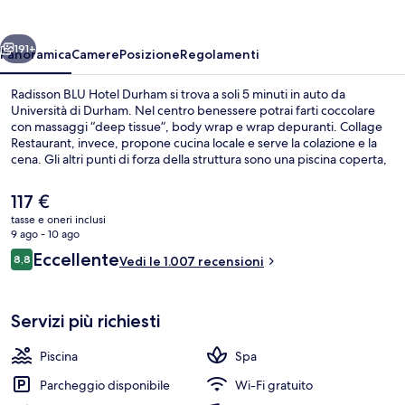
Durham
ietro
Avanti
191+
Panoramica
Camere
Posizione
Regolamenti
Radisson BLU Hotel Durham si trova a soli 5 minuti in auto da
Università di Durham. Nel centro benessere potrai farti coccolare
con massaggi “deep tissue”, body wrap e wrap depuranti. Collage
Restaurant, invece, propone cucina locale e serve la colazione e la
cena. Gli altri punti di forza della struttura sono una piscina coperta,
un bar/lounge e un centro fitness. Le recensioni dei viaggiatori
lodano il personale gentile e la posizione invidiabile.
Il
117 €
prezzo
tasse e oneri inclusi
attuale
9 ago - 10 ago
Hall
è
Recensioni
Eccellente
8,8
Vedi le 1.007 recensioni
117 €
8,8 su 10
Servizi più richiesti
Piscina
Spa
Parcheggio disponibile
Wi-Fi gratuito