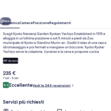
Garden
Ryokan
Yachiyo
ietro
Avanti
Established
184+
Panoramica
Camere
Posizione
Regolamenti
in
Scegli Kyoto Nanzenji Garden Ryokan Yachiyo Established in 1915 e
1915
alloggia in un'ottima posizione a soli 5 minuti a piedi da Zoo
municipale di Kyoto e Giardino Murin-an. Goditi il relax di una vasca
idromassaggio e poi fermati a mangiare un boccone: Kyoto Ryotei
Yachiyo serve la colazione, il pranzo e la cena e propone cucina
giapponese. Gli altri punti di forza di questo ryokan di lusso
includono biciclette gratuite, una terrazza e un giardino. Altri
VIP Access
viaggiatori apprezzano il personale gentile della struttura. La
struttura è una comoda base per spostarsi con i mezzi pubblici:
Il
235 €
Stazione di Keage si trova a 7 min a piedi e Stazione di Higashiyama a
Suite Classic, bagno privato, al piano t
prezzo
13.
7 set - 8 set
attuale
Recensioni
Eccellente
8,6
è
Vedi le 244 recensioni
8,6 su 10
235 €
Servizi più richiesti