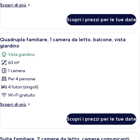
privato,
Altri
Scopri di più
al
dettagli
piano
per
Scopri i prezzi per le tue date
terra
Suite
Tradizionale,
bagno
Apri
Una tradizionale stanza in stile giappo
10
privato,
Quadrupla familiare, 1 camera da letto, balcone, vista
tutte
al
giardino
piano
le
Vista giardino
terra
foto
63 m²
per
1 camera
Quadrupla
familiare,
Per 4 persone
1
4 futon (singoli)
camera
Wi-Fi gratuito
da
Altri
Scopri di più
letto,
dettagli
balcone,
per
Scopri i prezzi per le tue date
Quadrupla
vista
familiare,
giardino
1
Apri
Una stanza tradizionale giapponese co
10
camera
Suite familiare, 2 camere da letto, camere comunicanti,