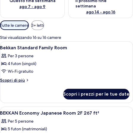
Questo fine settimana
Il prossimo fine
settimana
ago 7 - ago 9
ago 14 - ago 16
Filtri
Tutte le camere
3+ letti
disponibili
per
Stai visualizzando 16 su 16 camere
le
Apri
Un letto rifatto con un copriletto bi
5
Bekkan Standard Family Room
camere
tutte
Per 3 persone
le
4 futon (singoli)
foto
per
Wi-Fi gratuito
Bekkan
Altri
Scopri di più
Standard
dettagli
per
Family
Scopri i prezzi per le tue date
Bekkan
Room
Standard
Family
Apri
Una camera tradizionale giapponese co
1
Room
BEKKAN Economy Japanese Room 2F 267 ft²
tutte
Per 5 persone
le
5 futon (matrimoniali)
foto