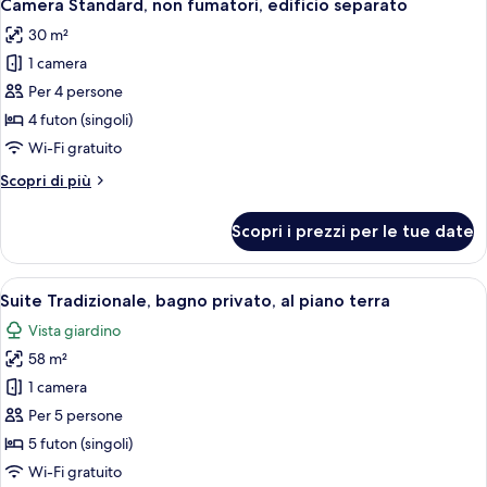
18
TAKE
1F
Camera Standard, non fumatori, edificio separato
tutte
1F
670ft2
30 m²
670ft2
le
1 camera
foto
per
Per 4 persone
Camera
4 futon (singoli)
Standard,
Wi-Fi gratuito
non
Altri
Scopri di più
fumatori,
dettagli
edificio
per
Scopri i prezzi per le tue date
Camera
separato
Standard,
non
Apri
Una tradizionale stanza giapponese co
14
fumatori,
Suite Tradizionale, bagno privato, al piano terra
tutte
edificio
Vista giardino
separato
le
58 m²
foto
per
1 camera
Suite
Per 5 persone
Tradizionale,
5 futon (singoli)
bagno
Wi-Fi gratuito