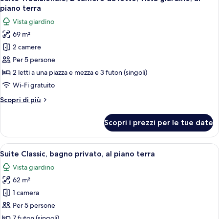
tutte
da
piano terra
letto,
le
Vista giardino
bagno
foto
privato,
69 m²
per
lato
2 camere
Suite
giardino
Tradizionale,
Per 5 persone
2
2 letti a una piazza e mezza e 3 futon (singoli)
camere
Wi-Fi gratuito
da
Altri
Scopri di più
letto,
dettagli
vista
per
Scopri i prezzi per le tue date
Suite
giardino,
Tradizionale,
al
2
Apri
Una stanza tradizionale giapponese con
piano
18
camere
Suite Classic, bagno privato, al piano terra
tutte
terra
da
Vista giardino
letto,
le
vista
62 m²
foto
giardino,
per
1 camera
al
Suite
piano
Per 5 persone
terra
Classic,
7 futon (singoli)