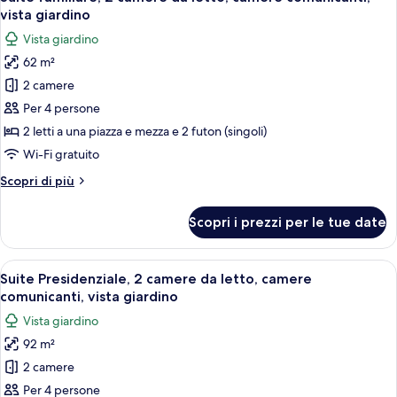
tutte
da
vista giardino
letto,
le
Vista giardino
balcone,
foto
vista
62 m²
per
giardino
2 camere
Suite
familiare,
Per 4 persone
2
2 letti a una piazza e mezza e 2 futon (singoli)
camere
Wi-Fi gratuito
da
Altri
Scopri di più
letto,
dettagli
camere
per
Scopri i prezzi per le tue date
Suite
comunicanti,
familiare,
vista
2
Apri
Suite Presidenziale, 2 camere da letto,
giardino
13
camere
Suite Presidenziale, 2 camere da letto, camere
tutte
da
comunicanti, vista giardino
letto,
le
Vista giardino
camere
foto
comunicanti,
92 m²
per
vista
2 camere
Suite
giardino
Presidenziale,
Per 4 persone