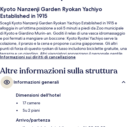
Kyoto Nanzenji Garden Ryokan Yachiyo
Established in 1915
Scegli Kyoto Nanzenji Garden Ryokan Yachiyo Established in 1915 e
alloggia in un'ottima posizione a soli 5 minuti a piedi da Zoo municipale
di Kyoto e Giardino Murin-an. Goditi il relax di una vasca idromassaggio
e poi fermati a mangiare un boccone: Kyoto Ryotei Yachiyo serve la
colazione, il pranzo e la cena e propone cucina giapponese. Gli altri
punti di forza di questo ryokan di lusso includono biciclette gratuite, una
terrazza e un giardino. Altri viaggiatori apprezzano il personale gentile
Informazioni sui diritti di cancellazione
della struttura. La struttura è una comoda base per spostarsi con i mezzi
pubblici: Stazione di Keage si trova a 7 min a piedi e Stazione di
Altre informazioni sulla struttura
Higashiyama a 13.
Informazioni generali
Dimensioni dell'hotel
17 camere
Su 2 piani
Arrivo/partenza