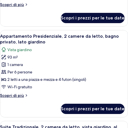
per
Altri
Scopri di più
dettagli
BEKKAN
per
Economy
Scopri i prezzi per le tue date
BEKKAN
Japanese
Economy
Room
Japanese
Apri
Un’onsen tradizionale giapponese con ta
20
Room
2F
Appartamento Presidenziale, 2 camere da letto, bagno
tutte
2F
privato, lato giardino
267
267
le
ft²
Vista giardino
ft²
foto
93 m²
per
1 camera
Appartamento
Presidenziale,
Per 6 persone
2
2 letti a una piazza e mezza e 4 futon (singoli)
camere
Wi-Fi gratuito
da
Altri
Scopri di più
letto,
dettagli
bagno
per
Scopri i prezzi per le tue date
Appartamento
privato,
Presidenziale,
lato
2
Apri
Una stanza tradizionale giapponese co
giardino
18
camere
Suite Tradizionale, 2 camere da letto, vista giardino, al