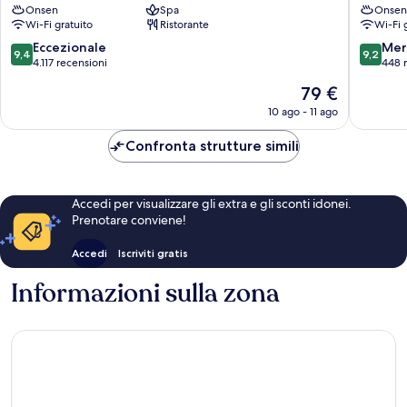
Hot
Onsen
Spa
-
Onsen
Wi-Fi gratuito
Ristorante
Wi-Fi 
Springs
Kyoritsu
Shimogyō-
Resort
9.4
9.2
Eccezionale
Mer
9,4
9,2
ku
Arashiy
su
su
4.117 recensioni
448 
10,
10,
Il
79 €
Eccezionale,
Meravigl
prezzo
4.117
448
10 ago - 11 ago
attuale
recensioni
recensio
è
Confronta strutture simili
79 €
Accedi per visualizzare gli extra e gli sconti idonei.
Prenotare conviene!
Accedi
Iscriviti gratis
Informazioni sulla zona