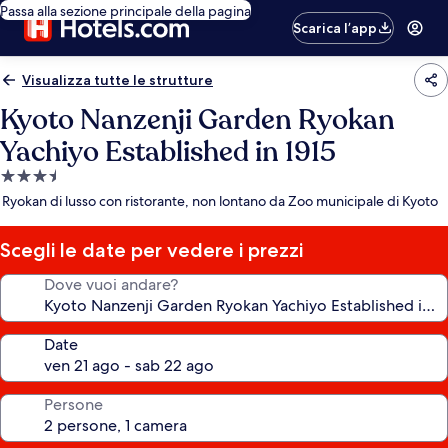
Passa alla sezione principale della pagina
Scarica l’app
Visualizza tutte le strutture
Kyoto Nanzenji Garden Ryokan
Yachiyo Established in 1915
Struttura
a
Ryokan di lusso con ristorante, non lontano da Zoo municipale di Kyoto
3.5
stelle
Scegli le date per vedere i prezzi
Dove vuoi andare?
Date
Persone