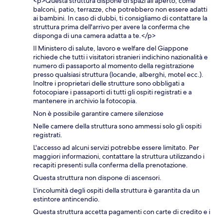
<p>Questa struttura dispone di spazi all'aperto, come
balconi, patio, terrazze, che potrebbero non essere adatti
ai bambini. In caso di dubbi, ti consigliamo di contattare la
struttura prima dell'arrivo per avere la conferma che
disponga di una camera adatta a te.</p>
Il Ministero di salute, lavoro e welfare del Giappone
richiede che tutti i visitatori stranieri indichino nazionalità e
numero di passaporto al momento della registrazione
presso qualsiasi struttura (locande, alberghi, motel ecc.).
Inoltre i proprietari delle strutture sono obbligati a
fotocopiare i passaporti di tutti gli ospiti registrati e a
mantenere in archivio la fotocopia.
Non è possibile garantire camere silenziose
Nelle camere della struttura sono ammessi solo gli ospiti
registrati.
L'accesso ad alcuni servizi potrebbe essere limitato. Per
maggiori informazioni, contattare la struttura utilizzando i
recapiti presenti sulla conferma della prenotazione.
Questa struttura non dispone di ascensori.
L'incolumità degli ospiti della struttura è garantita da un
estintore antincendio.
Questa struttura accetta pagamenti con carte di credito e i