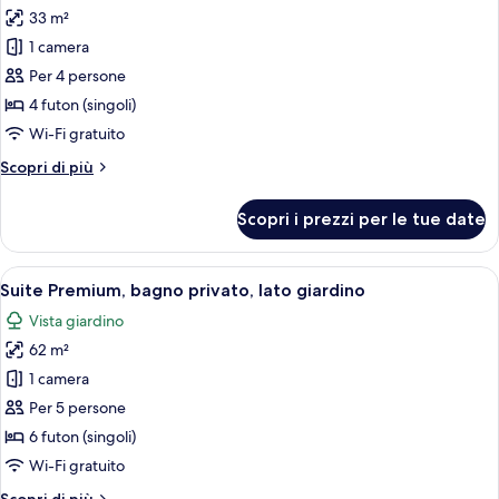
tutte
edificio
33 m²
separato
le
1 camera
foto
per
Per 4 persone
Camera
4 futon (singoli)
familiare,
Wi-Fi gratuito
non
Altri
Scopri di più
fumatori,
dettagli
edificio
per
Scopri i prezzi per le tue date
Camera
separato
familiare,
non
Apri
Una tradizionale stanza in stile giappo
18
fumatori,
Suite Premium, bagno privato, lato giardino
tutte
edificio
Vista giardino
separato
le
62 m²
foto
per
1 camera
Suite
Per 5 persone
Premium,
6 futon (singoli)
bagno
Wi-Fi gratuito
privato,
Altri