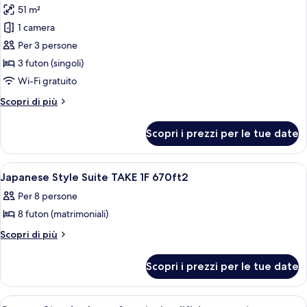
piano
51 m²
foto
terra
per
1 camera
Monolocale
Per 3 persone
Deluxe,
3 futon (singoli)
bagno
Wi-Fi gratuito
privato,
Altri
Scopri di più
lato
dettagli
giardino
per
Scopri i prezzi per le tue date
Monolocale
Deluxe,
bagno
Apri
Un interno tradizionale giapponese co
1
privato,
Japanese Style Suite TAKE 1F 670ft2
tutte
lato
Per 8 persone
giardino
le
8 futon (matrimoniali)
foto
per
Altri
Scopri di più
dettagli
Japanese
per
Style
Scopri i prezzi per le tue date
Japanese
Suite
Style
TAKE
Suite
Apri
Camera Standard, non fumatori, edificio