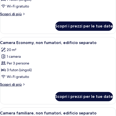
bagno
Wi-Fi gratuito
privato,
Altri
Scopri di più
al
dettagli
piano
per
Scopri i prezzi per le tue date
terra
Suite
Classic,
bagno
Apri
Una tradizionale stanza giapponese con
12
privato,
Camera Economy, non fumatori, edificio separato
tutte
al
20 m²
piano
le
terra
1 camera
foto
per
Per 3 persone
Camera
3 futon (singoli)
Economy,
Wi-Fi gratuito
non
Altri
Scopri di più
fumatori,
dettagli
edificio
per
Scopri i prezzi per le tue date
Camera
separato
Economy,
non
Apri
Una tradizionale stanza giapponese con
13
fumatori,
Camera familiare, non fumatori, edificio separato