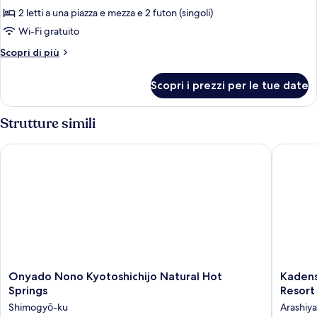
2
2 letti a una piazza e mezza e 2 futon (singoli)
camere
Wi-Fi gratuito
da
Altri
Scopri di più
letto,
dettagli
camere
per
Scopri i prezzi per le tue date
Suite
comunicanti,
Presidenziale,
vista
2
Strutture simili
giardino
camere
da
Onyado Nono Kyotoshichijo Natural Hot Springs
Kadensho
letto,
camere
comunicanti,
vista
giardino
Onyado
Kadensh
Onyado Nono Kyotoshichijo Natural Hot
Kadens
Nono
Arashiy
Springs
Resort
Kyotoshichijo
Onsen,
Shimogyō-ku
Arashiy
Natural
Kyoto