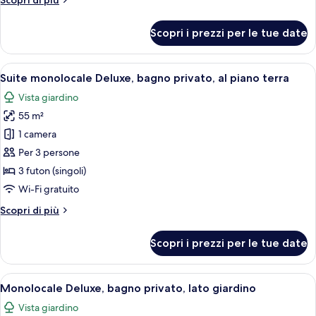
Scopri di più
lato
dettagli
giardino
per
Scopri i prezzi per le tue date
Suite
Premium,
bagno
Apri
Una tradizionale stanza giapponese con
21
privato,
Suite monolocale Deluxe, bagno privato, al piano terra
tutte
lato
Vista giardino
giardino
le
55 m²
foto
per
1 camera
Suite
Per 3 persone
monolocale
3 futon (singoli)
Deluxe,
Wi-Fi gratuito
bagno
Altri
Scopri di più
privato,
dettagli
al
per
Scopri i prezzi per le tue date
piano
Suite
monolocale
terra
Deluxe,
Apri
Una stanza tradizionale giapponese co
20
bagno
Monolocale Deluxe, bagno privato, lato giardino
tutte
privato,
Vista giardino
al
le