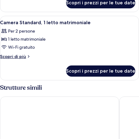
Scopri i prezzi per le tue date
Camera
Standard
Apri
Una camera d'albergo con un letto gran
1
Camera Standard, 1 letto matrimoniale
tutte
Per 2 persone
le
1 letto matrimoniale
foto
per
Wi-Fi gratuito
Camera
Altri
Scopri di più
Standard,
dettagli
per
1
Scopri i prezzi per le tue date
Camera
letto
Standard,
matrimoniale
1
Strutture simili
letto
matrimoniale
B&B Hotel Lisboa Oeiras
Holiday 