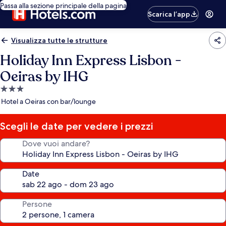
Passa alla sezione principale della pagina
Scarica l’app
Visualizza tutte le strutture
Holiday Inn Express Lisbon -
Oeiras by IHG
Struttura
a
Hotel a Oeiras con bar/lounge
3.0
stelle
Scegli le date per vedere i prezzi
Dove vuoi andare?
Date
Persone