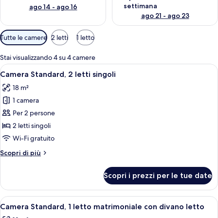
settimana
ago 14 - ago 16
ago 21 - ago 23
Filtri
Tutte le camere
2 letti
1 letto
disponibili
per
Stai visualizzando 4 su 4 camere
le
Apri
Una scrivania, postazione laptop, tend
11
Camera Standard, 2 letti singoli
camere
tutte
18 m²
le
1 camera
foto
per
Per 2 persone
Camera
2 letti singoli
Standard,
Wi-Fi gratuito
2
Altri
Scopri di più
letti
dettagli
singoli
per
Scopri i prezzi per le tue date
Camera
Standard,
2
Apri
Una scrivania, postazione laptop, tend
12
letti
Camera Standard, 1 letto matrimoniale con divano letto
tutte
singoli