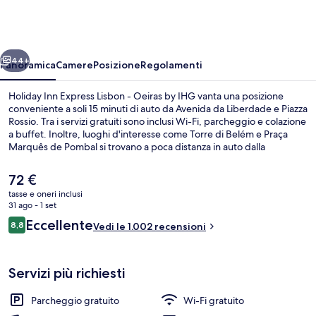
Express
Lisbon
-
ietro
Avanti
Oeiras
44+
Panoramica
Camere
Posizione
Regolamenti
by
Holiday Inn Express Lisbon - Oeiras by IHG vanta una posizione
IHG
conveniente a soli 15 minuti di auto da Avenida da Liberdade e Piazza
Rossio. Tra i servizi gratuiti sono inclusi Wi-Fi, parcheggio e colazione
a buffet. Inoltre, luoghi d'interesse come Torre di Belém e Praça
Marquês de Pombal si trovano a poca distanza in auto dalla
struttura. Altri viaggiatori apprezzano il personale gentile della
struttura.
Il
72 €
prezzo
tasse e oneri inclusi
attuale
31 ago - 1 set
Esterni
è
Recensioni
Eccellente
8,8
Vedi le 1.002 recensioni
72 €
8,8 su 10
Servizi più richiesti
Parcheggio gratuito
Wi-Fi gratuito