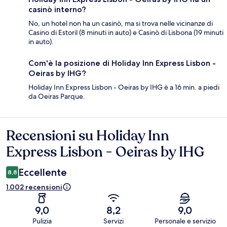
casinò interno?
No, un hotel non ha un casinò, ma si trova nelle vicinanze di
Casino di Estoril (8 minuti in auto) e Casinò di Lisbona (19 minuti
in auto).
Com'è la posizione di Holiday Inn Express Lisbon -
Oeiras by IHG?
Holiday Inn Express Lisbon - Oeiras by IHG è a 16 min. a piedi
da Oeiras Parque.
Recensioni su Holiday Inn
Recensioni
Express Lisbon - Oeiras by IHG
Eccellente
8,8
1.002 recensioni
9,0
8,2
9,0
Pulizia
Servizi
Personale e servizio