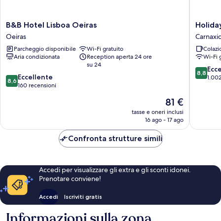
B&B
Holiday
B&B Hotel Lisboa Oeiras
Holida
Hotel
Inn
Oeiras
Carnaxi
Lisboa
Express
Parcheggio disponibile
Wi-Fi gratuito
Colazi
Oeiras
Lisbon
Aria condizionata
Reception aperta 24 ore
Wi-Fi 
Oeiras
-
su 24
Alfragid
8.8
Ecc
8,8
8.6
Eccellente
by
su
1.002
8,6
su
160 recensioni
IHG
10,
10,
Carnaxi
Eccellen
Il
81 €
Eccellente,
1.002
prezzo
160
tasse e oneri inclusi
recensio
attuale
16 ago - 17 ago
recensioni
è
81 €
Confronta strutture simili
Accedi per visualizzare gli extra e gli sconti idonei.
Prenotare conviene!
Accedi
Iscriviti gratis
Informazioni sulla zona