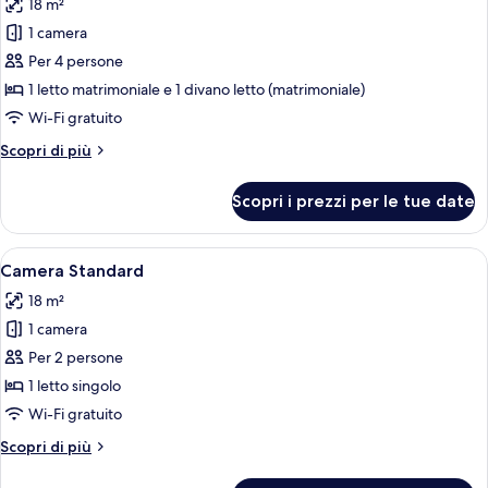
18 m²
le
1 camera
foto
per
Per 4 persone
Camera
1 letto matrimoniale e 1 divano letto (matrimoniale)
Standard,
Wi-Fi gratuito
1
Altri
Scopri di più
letto
dettagli
matrimoniale
per
Scopri i prezzi per le tue date
Camera
con
Standard,
divano
1
Apri
Una camera d'albergo con due letti, u
letto
10
letto
Camera Standard
tutte
matrimoniale
18 m²
con
le
divano
1 camera
foto
letto
per
Per 2 persone
Camera
1 letto singolo
Standard
Wi-Fi gratuito
Altri
Scopri di più
dettagli
per