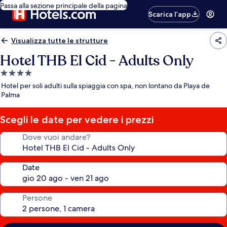
Passa alla sezione principale della pagina
Scarica l’app
Visualizza tutte le strutture
Hotel THB El Cid - Adults Only
Struttura
a
Hotel per soli adulti sulla spiaggia con spa, non lontano da Playa de
4.0
Palma
stelle
Scegli le date per vedere i prezzi
Dove vuoi andare?
Date
Persone