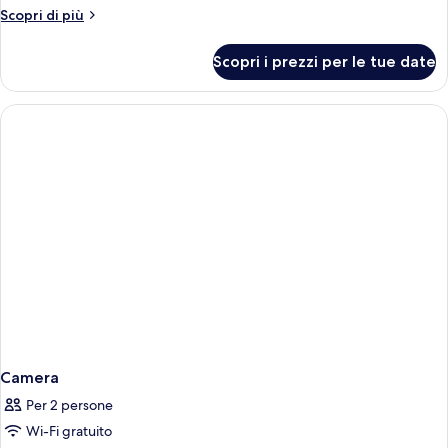
Altri
Scopri di più
dettagli
per
Scopri i prezzi per le tue date
Camera
Camera
Per 2 persone
Wi-Fi gratuito