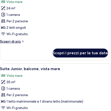
Vista mare
parziale
le
24 m²
foto
per
1 camera
Doppia
Per 2 persone
Superior,
2 letti singoli
balcone,
Wi-Fi gratuito
vista
Altri
Scopri di più
mare
dettagli
per
Scopri i prezzi per le tue date
Doppia
Superior,
balcone,
Apri
Suite Junior, balcone, vista mare | Una
10
vista
Suite Junior, balcone, vista mare
tutte
mare
Vista mare
le
35 m²
foto
per
1 camera
Suite
Per 2 persone
Junior,
1 letto matrimoniale e 1 divano letto (matrimoniale)
balcone,
Wi-Fi gratuito