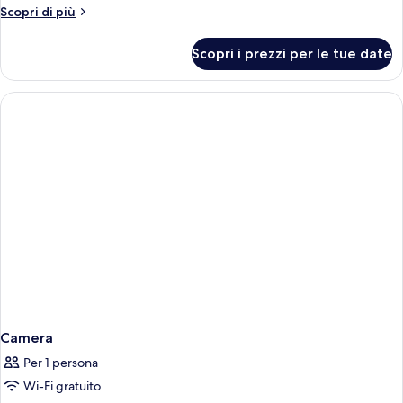
Altri
Scopri di più
dettagli
per
Scopri i prezzi per le tue date
Camera
Camera
Per 1 persona
Wi-Fi gratuito