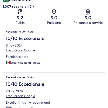
1.007 recensioni
9,2
9,0
9,0
Pulizia
Posizione
Personale e servizio
Recensioni
Recensione verificata
10/10 Eccezionale
8 nov 2024
Traduci con Google
Excelente hotel
Jose, viaggio di 1 notte
Recensione verificata
10/10 Eccezionale
20 lug 2026
Traduci con Google
Excellent- highly recommend