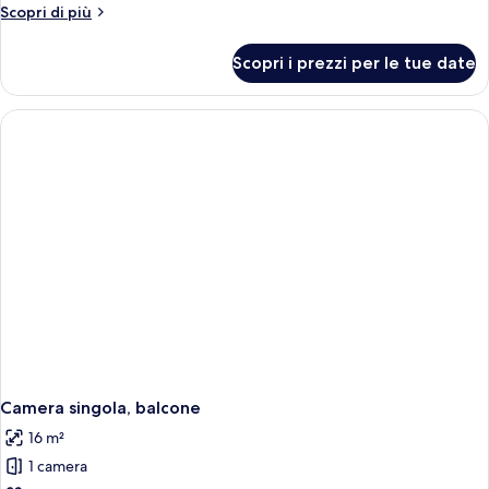
Altri
Scopri di più
dettagli
per
Scopri i prezzi per le tue date
Camera
Camera singola, balcone
16 m²
1 camera