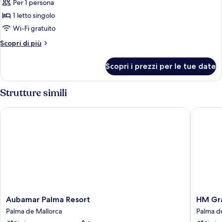
Per 1 persona
1 letto singolo
Wi-Fi gratuito
Altri
Scopri di più
dettagli
per
Scopri i prezzi per le tue date
Camera
singola,
balcone
Strutture simili
Aubamar Palma Resort
HM Gran 
Aubamar
HM
Aubamar Palma Resort
HM Gra
Palma
Gran
Palma de Mallorca
Palma d
Resort
Fiesta