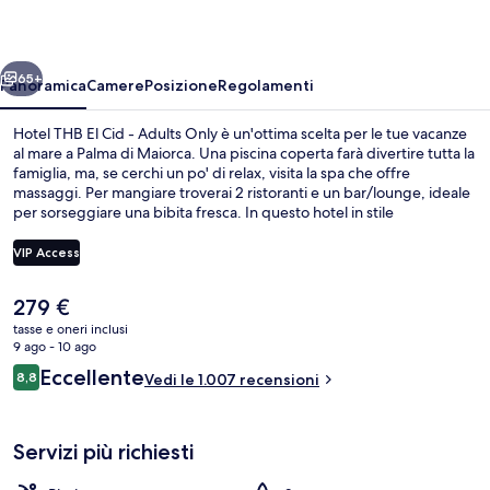
Cid
-
ietro
Avanti
Adults
65+
Panoramica
Camere
Posizione
Regolamenti
Only
Hotel THB El Cid - Adults Only è un'ottima scelta per le tue vacanze
al mare a Palma di Maiorca. Una piscina coperta farà divertire tutta la
famiglia, ma, se cerchi un po' di relax, visita la spa che offre
massaggi. Per mangiare troverai 2 ristoranti e un bar/lounge, ideale
per sorseggiare una bibita fresca. In questo hotel in stile
mediterraneo troverai anche altri punti di forza come come un bar a
bordo piscina, una palestra e un campo da tennis all'aperto. Le
VIP Access
recensioni dei viaggiatori menzionano il personale gentile e la
vicinanza all'aeroporto.
Il
279 €
Doppia Superior, balcone, vista mare pa
prezzo
tasse e oneri inclusi
attuale
9 ago - 10 ago
è
Recensioni
Eccellente
8,8
Vedi le 1.007 recensioni
279 €
8,8 su 10
Servizi più richiesti