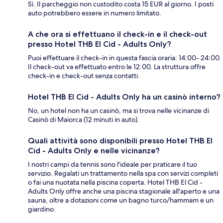
Sì. Il parcheggio non custodito costa 15 EUR al giorno. I posti
auto potrebbero essere in numero limitato.
A che ora si effettuano il check-in e il check-out
presso Hotel THB El Cid - Adults Only?
Puoi effettuare il check-in in questa fascia oraria: 14:00- 24:00.
Il check-out va effettuato entro le 12:00. La struttura offre
check-in e check-out senza contatti.
Hotel THB El Cid - Adults Only ha un casinò interno?
No, un hotel non ha un casinò, ma si trova nelle vicinanze di
Casinò di Maiorca (12 minuti in auto).
Quali attività sono disponibili presso Hotel THB El
Cid - Adults Only e nelle vicinanze?
I nostri campi da tennis sono l'ideale per praticare il tuo
servizio. Regalati un trattamento nella spa con servizi completi
o fai una nuotata nella piscina coperta. Hotel THB El Cid -
Adults Only offre anche una piscina stagionale all'aperto e una
sauna, oltre a dotazioni come un bagno turco/hammam e un
giardino.