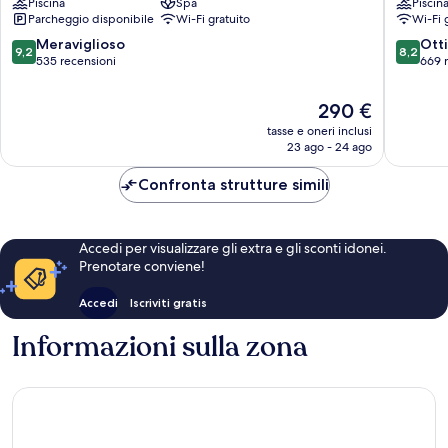
Piscina
Spa
Piscin
Palma
Hotel
Parcheggio disponibile
Wi-Fi gratuito
Wi-Fi 
de
Palma
Mallorca
de
9.2
8.2
Meraviglioso
Ott
9,2
8,2
Mallorca
su
su
535 recensioni
669 
10,
10,
Meraviglioso,
Ottimo,
Il
290 €
535
669
prezzo
tasse e oneri inclusi
recensioni
recensio
attuale
23 ago - 24 ago
è
290 €
Confronta strutture simili
Accedi per visualizzare gli extra e gli sconti idonei.
Prenotare conviene!
Accedi
Iscriviti gratis
Informazioni sulla zona