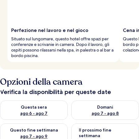
Perfezione nel lavoro e nel gioco
Cena i
Situato sul lungomare, questo hotel offre spazi per
Questo h
conferenze e scrivanie in camera. Dopo il lavoro, gli
bordo pi
ospiti possono rilassarsi nella spa, in palestra o al bar a
colazion
bordo piscina.
Opzioni della camera
Verifica la disponibilità per queste date
Verifica la disponibilità per questa sera, ago 6 - ago 7
Verifica la disponibilità per d
Questa sera
Domani
ago 6 - ago 7
ago 7 - ago 8
Verifica la disponibilità per questo fine settimana, ago 7 - ago
Verifica la disponibilità per il
Questo fine settimana
Il prossimo fine
settimana
ago 7 - ago 9