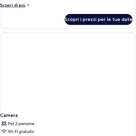
vista
Altri
Scopri di più
mare
dettagli
per
Scopri i prezzi per le tue date
Suite
Junior,
balcone,
vista
mare
Camera
Per 2 persone
Wi-Fi gratuito