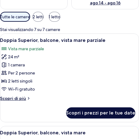
ago 14 - ago 16
Filtri
Tutte le camere
2 letti
1 letto
disponibili
per
Stai visualizzando 7 su 7 camere
le
Apri
Doppia Superior, balcone, vista mare pa
8
Doppia Superior, balcone, vista mare parziale
camere
tutte
Vista mare parziale
le
24 m²
foto
per
1 camera
Doppia
Per 2 persone
Superior,
2 letti singoli
balcone,
Wi-Fi gratuito
vista
Altri
Scopri di più
mare
dettagli
parziale
per
Scopri i prezzi per le tue date
Doppia
Superior,
balcone,
Apri
Doppia Superior, balcone, vista mare | 
5
vista
Doppia Superior, balcone, vista mare
tutte
mare