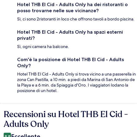
Hotel THB El Cid - Adults Only ha dei ristoranti o
posso trovarne nelle sue vicinanze?
Sì, ci sono 2ristoranti in loco che offrono tavoli a bordo piscina.
Hotel THB El Cid - Adults Only ha spazi esterni
privati?
Sì, ogni camera ha balcone.
Com'è la posizione di Hotel THB El Cid - Adults
Only?
Hotel THB El Cid - Adults Only si trova vicino a una passerella in
zona Can Pastilla, a 10 min. a piedi da Marina di San Antonio de
la Playa e a 6 min. da Spiaggia d'Oro. I viaggiatori lodano la
posizione di un hotel.
Recensioni su Hotel THB El Cid -
Recensioni
Adults Only
Eccellente
8,8