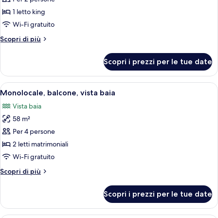
Suite,
1 letto king
1
Wi-Fi gratuito
camera
Altri
Scopri di più
da
dettagli
letto,
per
Scopri i prezzi per le tue date
Suite,
balcone
1
camera
Apri
Camera d'albergo con due letti, una p
6
da
Monolocale, balcone, vista baia
tutte
letto,
Vista baia
balcone
le
58 m²
foto
per
Per 4 persone
Monolocale,
2 letti matrimoniali
balcone,
Wi-Fi gratuito
vista
Altri
Scopri di più
baia
dettagli
per
Scopri i prezzi per le tue date
Monolocale,
balcone,
vista