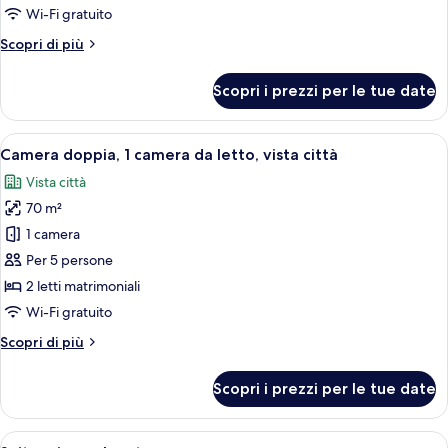
ai
Wi-Fi gratuito
disabili
Altri
Scopri di più
dettagli
per
Scopri i prezzi per le tue date
Suite,
accessibile
ai
Apri
Camera d'albergo con due letti, una p
4
disabili
Camera doppia, 1 camera da letto, vista città
tutte
Vista città
le
70 m²
foto
per
1 camera
Camera
Per 5 persone
doppia,
2 letti matrimoniali
1
Wi-Fi gratuito
camera
Altri
Scopri di più
da
dettagli
letto,
per
Scopri i prezzi per le tue date
vista
Camera
doppia,
città
1
Apri
Un balcone moderno con ringhiere in ve