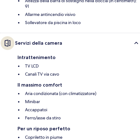
Altezza della barra di sostegno nella doccia (in centimetri):
91
Allarme antincendio visivo
Sollevatore da piscina in loco
Servizi della camera
Intrattenimento
TV LCD
Canali TV via cavo
Il massimo comfort
Aria condizionata (con climatizzatore)
Minibar
Accappatoi
Ferro/asse da stiro
Per un riposo perfetto
Copriletto in piume