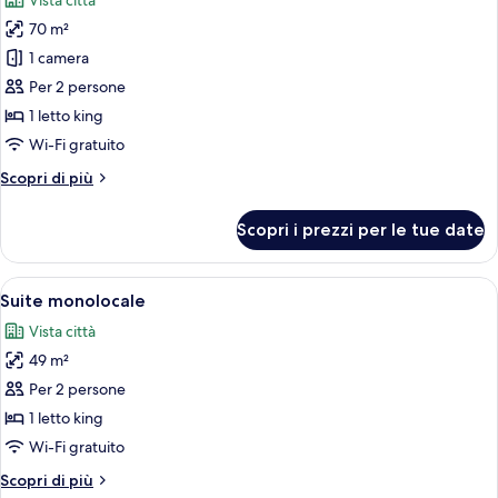
Vista città
le
70 m²
foto
per
1 camera
Suite,
Per 2 persone
1
1 letto king
camera
Wi-Fi gratuito
da
Altri
Scopri di più
letto
dettagli
per
Scopri i prezzi per le tue date
Suite,
1
camera
Apri
Una stanza con un letto grande, un mu
4
da
Suite monolocale
tutte
letto
Vista città
le
49 m²
foto
per
Per 2 persone
Suite
1 letto king
monolocale
Wi-Fi gratuito
Altri
Scopri di più