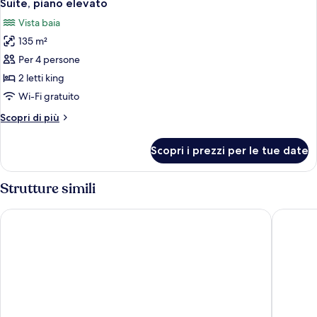
9
camera
Suite, piano elevato
tutte
da
Vista baia
letto,
le
vista
135 m²
foto
città
per
Per 4 persone
Suite,
2 letti king
piano
Wi-Fi gratuito
elevato
Altri
Scopri di più
dettagli
per
Scopri i prezzi per le tue date
Suite,
piano
elevato
Strutture simili
Moxy Miami South Beach
citizenM