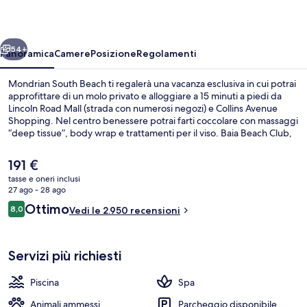
ietro
Avanti
54+
Panoramica
Camere
Posizione
Regolamenti
Mondrian South Beach ti regalerà una vacanza esclusiva in cui potrai
approfittare di un molo privato e alloggiare a 15 minuti a piedi da
Lincoln Road Mall (strada con numerosi negozi) e Collins Avenue
Shopping. Nel centro benessere potrai farti coccolare con massaggi
“deep tissue”, body wrap e trattamenti per il viso. Baia Beach Club,
invece, propone cucina mediterranea e serve la colazione, il pranzo
e la cena. Questo hotel di lusso include una piscina all'aperto, un bar
Il
191 €
a bordo piscina e dotazioni nelle camere come frigoriferi e
prezzo
tasse e oneri inclusi
microonde. Le recensioni dei viaggiatori menzionano la piscina e il
attuale
27 ago - 28 ago
personale gentile.
Servizio di colazione, pranzo, cena e 
è
Recensioni
Ottimo
8,0
Vedi le 2.950 recensioni
191 €
8,0 su 10
Servizi più richiesti
Piscina
Spa
Animali ammessi
Parcheggio disponibile