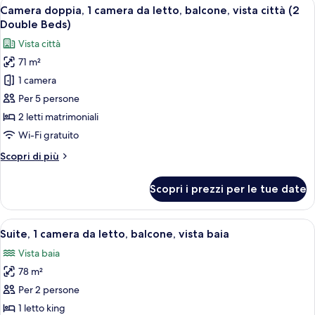
Apri
Camera d'albergo con due letti, una p
4
baia
Camera doppia, 1 camera da letto, balcone, vista città (2
tutte
Double Beds)
le
Vista città
foto
71 m²
per
1 camera
Camera
doppia,
Per 5 persone
1
2 letti matrimoniali
camera
Wi-Fi gratuito
da
Altri
Scopri di più
letto,
dettagli
balcone,
per
Scopri i prezzi per le tue date
Camera
vista
doppia,
città
1
Apri
Una camera d'hotel moderna con un lett
(2
6
camera
Suite, 1 camera da letto, balcone, vista baia
tutte
Double
da
Vista baia
letto,
le
Beds)
balcone,
78 m²
foto
vista
per
Per 2 persone
città
Suite,
(2
1 letto king