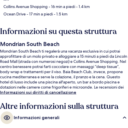
Collins Avenue Shopping
- 16 min a piedi
- 1.4 km
Ocean Drive
- 17 min a piedi
- 1.5 km
Informazioni su questa struttura
Mondrian South Beach
Mondrian South Beach ti regalerà una vacanza esclusiva in cui potrai
approfittare di un molo privato e alloggiare a 15 minuti a piedi da Lincoln
Road Mall (strada con numerosi negozi) e Collins Avenue Shopping. Nel
centro benessere potrai farti coccolare con massaggi “deep tissue”,
body wrap e trattamenti per il viso. Baia Beach Club, invece, propone
cucina mediterranea e serve la colazione, il pranzo e la cena. Questo
hotel di lusso include una piscina all'aperto, un bar a bordo piscina e
dotazioni nelle camere come frigoriferi e microonde. Le recensioni dei
viaggiatori menzionano la piscina e il personale gentile.
Informazioni sui diritti di cancellazione
Altre informazioni sulla struttura
Informazioni generali