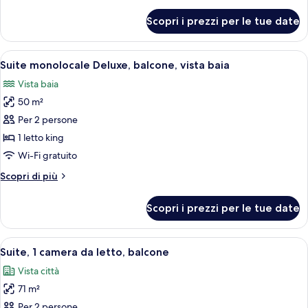
dettagli
per
Scopri i prezzi per le tue date
Suite
monolocale
Apri
Camera d'albergo con un grande letto, 
6
Suite monolocale Deluxe, balcone, vista baia
tutte
Vista baia
le
50 m²
foto
per
Per 2 persone
Suite
1 letto king
monolocale
Wi-Fi gratuito
Deluxe,
Altri
Scopri di più
balcone,
dettagli
vista
per
Scopri i prezzi per le tue date
Suite
baia
monolocale
Deluxe,
Apri
Un soggiorno moderno con un divano, 
5
balcone,
Suite, 1 camera da letto, balcone
tutte
vista
Vista città
baia
le
71 m²
foto
per
Per 2 persone