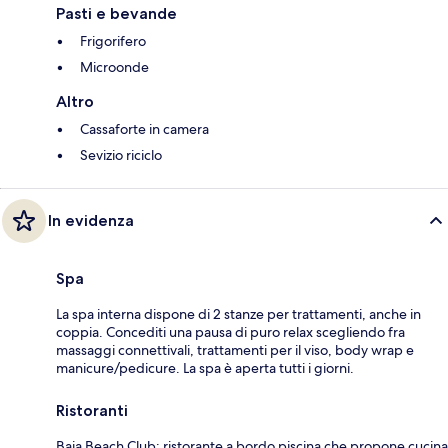
Pasti e bevande
Frigorifero
Microonde
Altro
Cassaforte in camera
Sevizio riciclo
In evidenza
Spa
La spa interna dispone di 2 stanze per trattamenti, anche in
coppia. Concediti una pausa di puro relax scegliendo fra
massaggi connettivali, trattamenti per il viso, body wrap e
manicure/pedicure. La spa è aperta tutti i giorni.
Ristoranti
Baia Beach Club: ristorante a bordo piscina che propone cucina