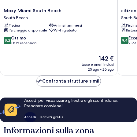
Moxy
citizenM
Moxy Miami South Beach
citize
Miami
Miami
South Beach
South B
South
South
Piscina
Animali ammessi
Piscin
Beach
Beach
Parcheggio disponibile
Wi-Fi gratuito
Ristor
South
South
Beach
Beach
8.2
9.4
Ottimo
Ecc
8,2
9,4
su
su
1.872 recensioni
2.167
10,
10,
Ottimo,
Eccezion
Il
142 €
1.872
2.167
prezzo
tasse e oneri inclusi
recensioni
recensio
attuale
25 ago - 26 ago
è
142 €
Confronta strutture simili
Accedi per visualizzare gli extra e gli sconti idonei.
Prenotare conviene!
Accedi
Iscriviti gratis
Informazioni sulla zona