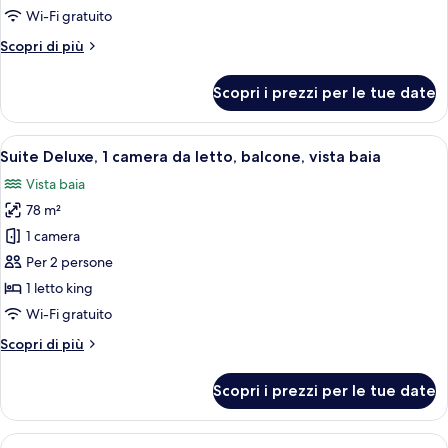
Double
1
Wi-Fi gratuito
Beds)
camera
Altri
Scopri di più
da
dettagli
letto,
per
Scopri i prezzi per le tue date
Suite,
balcone,
1
vista
camera
Apri
Una camera d'hotel moderna con un lett
baia
6
da
Suite Deluxe, 1 camera da letto, balcone, vista baia
tutte
letto,
Vista baia
balcone,
le
vista
78 m²
foto
baia
per
1 camera
Suite
Per 2 persone
Deluxe,
1 letto king
1
Wi-Fi gratuito
camera
Altri
Scopri di più
da
dettagli
letto,
per
Scopri i prezzi per le tue date
balcone,
Suite
Deluxe,
vista
1
Apri
Una camera d'hotel moderna con un lett
baia