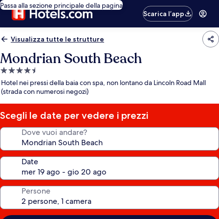
Passa alla sezione principale della pagina
Scarica l’app
Visualizza tutte le strutture
Mondrian South Beach
Struttura
a
Hotel nei pressi della baia con spa, non lontano da Lincoln Road Mall
4.5
(strada con numerosi negozi)
stelle
Scegli le date per vedere i prezzi
Dove vuoi andare?
Date
Persone