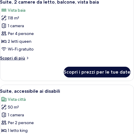
6
camera
Suite, 2 camere da letto, balcone, vista baia
tutte
da
Vista baia
letto,
le
balcone,
118 m²
foto
vista
per
1 camera
baia
Suite,
Per 4 persone
2
2 letti queen
camere
Wi-Fi gratuito
da
Altri
Scopri di più
letto,
dettagli
balcone,
per
Scopri i prezzi per le tue date
vista
Suite,
2
baia
camere
Apri
Una stanza con un letto grande, un mu
4
da
Suite, accessibile ai disabili
tutte
letto,
Vista città
balcone,
le
vista
50 m²
foto
baia
per
1 camera
Suite,
Per 2 persone
accessibile
1 letto king