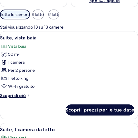
ago 14 - ago 16
Filtri
Tutte le camere
1 letto
2 letti
disponibili
per
Stai visualizzando 13 su 13 camere
le
Apri
Una camera d'hotel moderna con un lett
5
Suite, vista baia
camere
tutte
Vista baia
le
50 m²
foto
per
1 camera
Suite,
Per 2 persone
vista
1 letto king
baia
Wi-Fi gratuito
Altri
Scopri di più
dettagli
per
Scopri i prezzi per le tue date
Suite,
vista
baia
Apri
Una camera d'albergo con un letto, un
4
Suite, 1 camera da letto
tutte