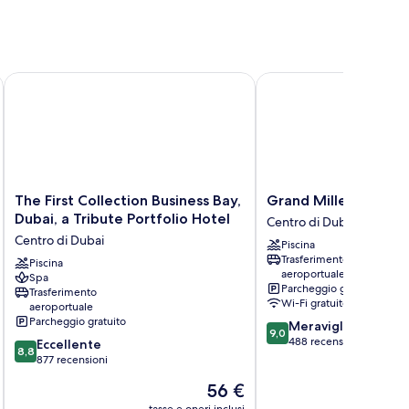
The First Collection Business Bay, Dubai, a Tribute Portfolio H
Grand Millennium Busi
The
Grand
The First Collection Business Bay,
Grand Millennium Bu
First
Millennium
Dubai, a Tribute Portfolio Hotel
Centro di Dubai
Collection
Business
Centro di Dubai
Piscina
Business
Bay
Trasferimento
Bay,
Piscina
Centro
aeroportuale
Spa
Dubai,
di
Parcheggio gratuito
Trasferimento
a
Dubai
Wi-Fi gratuito
aeroportuale
Tribute
Parcheggio gratuito
9.0
Meraviglioso
Portfolio
9,0
su
488 recensioni
8.8
Eccellente
Hotel
8,8
10,
su
877 recensioni
Centro
Meraviglioso,
10,
di
Il
56 €
488
Eccellente,
Dubai
prezzo
recensioni