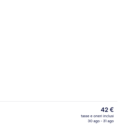
Minibar, una cassaforte in camera, una 
Il
42 €
prezzo
tasse e oneri inclusi
attuale
30 ago - 31 ago
Bar (in loco)
è
42 €