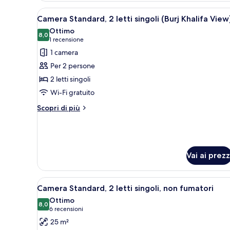
Apri
Una camera d'albergo con due l
4
Camera Standard, 2 letti singoli (Burj Khalifa View
tutte
Ottimo
le
8,0
8,0 su 10
(1
1 recensione
foto
recensione)
1 camera
per
Per 2 persone
Camera
2 letti singoli
Standard,
Wi-Fi gratuito
2
letti
Altri
Scopri di più
dettagli
singoli
per
(Burj
Camera
Khalifa
Standard,
View)
2
Vai ai prezz
letti
singoli
(Burj
Apri
Una camera d'albergo con due l
4
Camera Standard, 2 letti singoli, non fumatori
Khalifa
tutte
View)
Ottimo
le
8,0
8,0 su 10
(6
6 recensioni
foto
recensioni)
25 m²
per