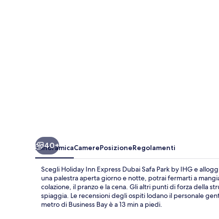
Dubai
Safa
Park
by
IHG
40+
Panoramica
Camere
Posizione
Regolamenti
Scegli Holiday Inn Express Dubai Safa Park by IHG e alloggia
una palestra aperta giorno e notte, potrai fermarti a mang
colazione, il pranzo e la cena. Gli altri punti di forza dell
spiaggia. Le recensioni degli ospiti lodano il personale gent
metro di Business Bay è a 13 min a piedi.