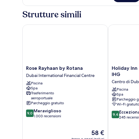
letti
(Smart)
singoli,
Strutture simili
non
fumatori
(Smart)
Rose Rayhaan by Rotana
Holiday Inn D
Rose
Holiday
Rose Rayhaan by Rotana
Holiday Inn
Rayhaan
Inn
IHG
Dubai International Financial Centre
by
Dubai
Centro di Dub
Piscina
Rotana
Business
Spa
Dubai
Bay
Piscina
Trasferimento
Spa
International
by
aeroportuale
Parcheggio g
Financial
IHG
Parcheggio gratuito
Wi-Fi gratuit
Centre
Centro
9.0
Meraviglioso
9.4
di
Eccezion
9,0
9,4
su
1.003 recensioni
su
Dubai
245 recensi
10,
10,
Meraviglioso,
Eccezionale,
Il
58 €
1.003
245
prezzo
recensioni