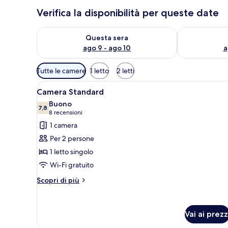
Verifica la disponibilità per queste date
Verifica la disponibilità per questa sera, ago 9 - ago
Verifica la di
Questa sera
ago 9 - ago 10
a
Filtri
Tutte le camere
1 letto
2 letti
disponibili
Apri
Una camera d'albergo con un let
per
5
Camera Standard
tutte
le
Buono
le
7,8
camere
7,8 su 10
(8
8 recensioni
foto
recensioni)
1 camera
per
Per 2 persone
Camera
1 letto singolo
Standard
Wi-Fi gratuito
Altri
Scopri di più
dettagli
per
Camera
Vai ai prezz
Standard