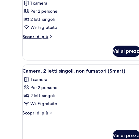
1 camera
Camera
Per 2 persone
Standard,
2 letti singoli
2
Wi-Fi gratuito
letti
singoli,
Altri
Scopri di più
non
dettagli
per
fumatori
Vai ai prezz
Camera
Standard,
2
Apri
Una camera d'albergo con due l
4
letti
Camera, 2 letti singoli, non fumatori (Smart)
tutte
singoli,
1 camera
non
le
fumatori
Per 2 persone
foto
per
2 letti singoli
Camera,
Wi-Fi gratuito
2
Altri
Scopri di più
letti
dettagli
singoli,
per
Camera,
non
2
Vai ai prezz
fumatori