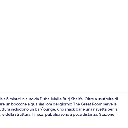
Esterni
 a 5 minuti in auto da Dubai Mall e Burj Khalifa. Oltre a usufruire di
iare un boccone a qualsiasi ora del giorno: The Great Room serve la
a struttura includono un bar/lounge, uno snack bar e una navetta per la
Area fitness
ile della struttura. I mezzi pubblici sono a poca distanza: Stazione