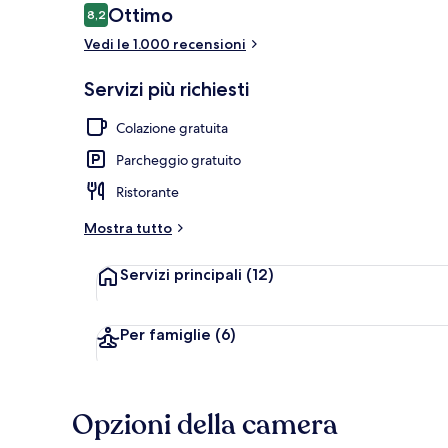
Recensioni
Ottimo
8,2
8,2 su 10
Vedi le 1.000 recensioni
Esterni
Servizi più richiesti
Colazione gratuita
Parcheggio gratuito
Ristorante
Mostra tutto
Servizi principali
(12)
Per famiglie
(6)
Opzioni della camera