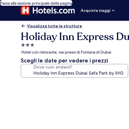
Passa alla sezione principale della pagina
Acquista viaggi
Visualizza tutte le strutture
Holiday Inn Express Du
Struttura
a
Hotel con ristorante, nei pressi di Fontana di Dubai
3.0
Scegli le date per vedere i prezzi
stelle
Dove vuoi andare?
Galleria
fotografica
per
Holiday
Inn
Express