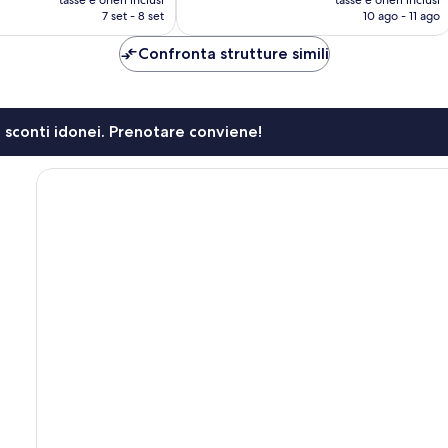
tasse e oneri inclusi
tasse e oneri inclusi
recensioni
attuale
attuale
7 set - 8 set
10 ago - 11 ago
è
è
57 €
56 €
Confronta strutture simili
li sconti idonei. Prenotare conviene!