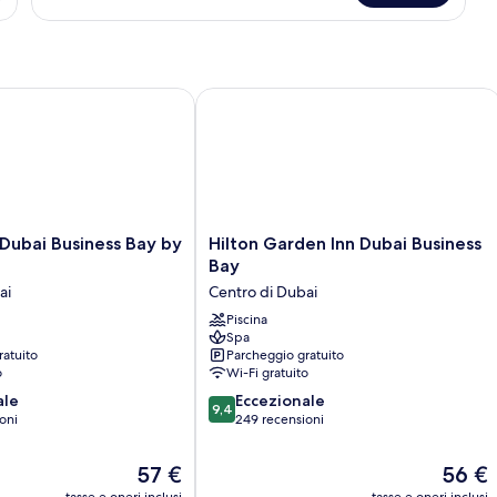
Standard,
Sofabed)
1
letto
king
(Accessible
ubai Business Bay by IHG
Hilton Garden Inn Dubai Business Bay
Sofabed)
Hilton
 Dubai Business Bay by
Hilton Garden Inn Dubai Business
Garden
Bay
Inn
ai
Centro di Dubai
Dubai
Business
Piscina
Spa
Bay
ratuito
Parcheggio gratuito
Centro
o
Wi-Fi gratuito
di
9.4
ale
Dubai
Eccezionale
9,4
su
oni
249 recensioni
10,
Eccezionale,
Il
Il
57 €
56 €
249
prezzo
prezzo