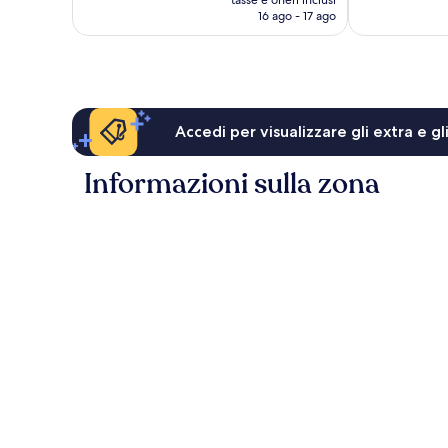
tasse e oneri inclusi
recensioni
attuale
16 ago - 17 ago
è
58 €
Accedi per visualizzare gli extra e g
Informazioni sulla zona