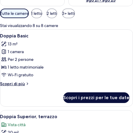
ago 21 - ago 23
Filtri
Tutte le camere
1 letto
2 letti
3+ letti
disponibili
per
Stai visualizzando 8 su 8 camere
le
Apri
Doppia Basic | Vista cortile
8
Doppia Basic
camere
tutte
13 m²
le
1 camera
foto
per
Per 2 persone
Doppia
1 letto matrimoniale
Basic
Wi-Fi gratuito
Altri
Scopri di più
dettagli
per
Scopri i prezzi per le tue date
Doppia
Basic
Apri
Minibar, una cassaforte in camera, una
10
Doppia Superior, terrazzo
tutte
Vista città
le
20 m²