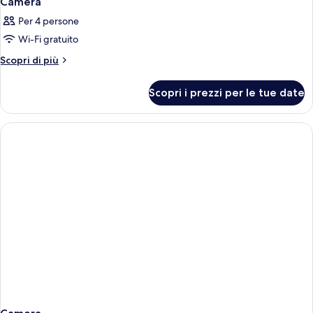
Camera
Per 4 persone
Wi-Fi gratuito
Altri
Scopri di più
dettagli
per
Scopri i prezzi per le tue date
Camera