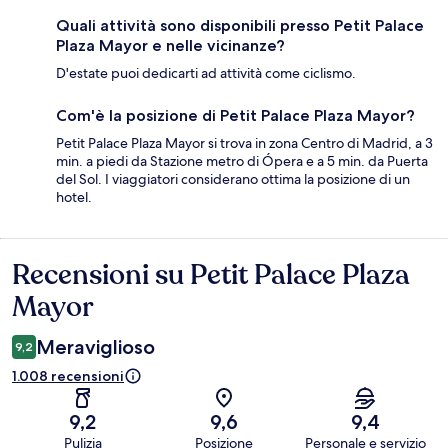
Quali attività sono disponibili presso Petit Palace
Plaza Mayor e nelle vicinanze?
D'estate puoi dedicarti ad attività come ciclismo.
Com'è la posizione di Petit Palace Plaza Mayor?
Petit Palace Plaza Mayor si trova in zona Centro di Madrid, a 3
min. a piedi da Stazione metro di Ópera e a 5 min. da Puerta
del Sol. I viaggiatori considerano ottima la posizione di un
hotel.
Recensioni su Petit Palace Plaza
Recensioni
Mayor
Meraviglioso
9,2
1.008 recensioni
9,2
9,6
9,4
Pulizia
Posizione
Personale e servizio