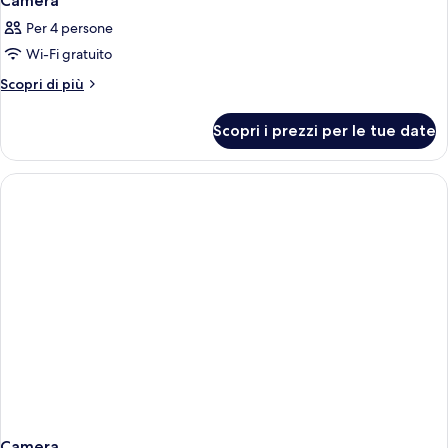
Camera
Per 4 persone
Wi-Fi gratuito
Altri
Scopri di più
dettagli
per
Scopri i prezzi per le tue date
Camera
Camera