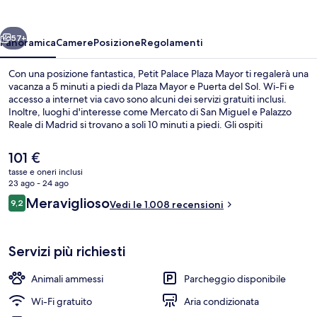
Mayor
ietro
Avanti
57+
Panoramica
Camere
Posizione
Regolamenti
Con una posizione fantastica, Petit Palace Plaza Mayor ti regalerà una
vacanza a 5 minuti a piedi da Plaza Mayor e Puerta del Sol. Wi-Fi e
accesso a internet via cavo sono alcuni dei servizi gratuiti inclusi.
Inoltre, luoghi d'interesse come Mercato di San Miguel e Palazzo
Reale di Madrid si trovano a soli 10 minuti a piedi. Gli ospiti
apprezzano molto il personale gentile e la posizione invidiabile. La
struttura è una comoda base per spostarsi con i mezzi pubblici:
Il
101 €
Stazione metro di Ópera si trova a 3 min a piedi e Stazione metro di
prezzo
tasse e oneri inclusi
Sol a 6.
attuale
23 ago - 24 ago
Quadrupla Superior, terrazzo | Minibar
è
Recensioni
Meraviglioso
9,2
Vedi le 1.008 recensioni
101 €
9,2 su 10
Servizi più richiesti
Animali ammessi
Parcheggio disponibile
Wi-Fi gratuito
Aria condizionata