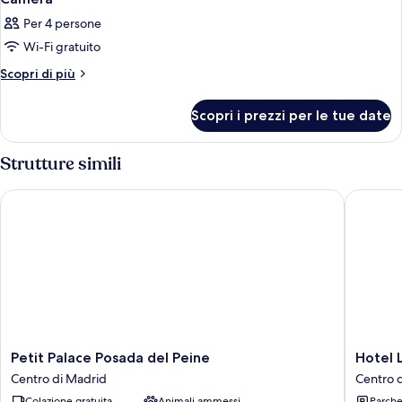
Per 4 persone
Wi-Fi gratuito
Altri
Scopri di più
dettagli
per
Scopri i prezzi per le tue date
Camera
Strutture simili
Petit Palace Posada del Peine
Hotel Li
Petit
Hotel
Petit Palace Posada del Peine
Hotel 
Palace
Liabeny
Centro di Madrid
Centro 
Posada
Centro
Colazione gratuita
Animali ammessi
Parche