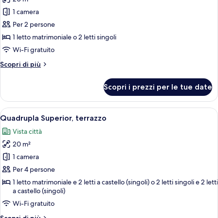
foto
per
1 camera
Doppia
Per 2 persone
Superior,
1 letto matrimoniale o 2 letti singoli
terrazzo
Wi-Fi gratuito
Altri
Scopri di più
dettagli
per
Scopri i prezzi per le tue date
Doppia
Superior,
terrazzo
Apri
Camera d'albergo moderna con un letto
9
Quadrupla Superior, terrazzo
tutte
Vista città
le
20 m²
foto
per
1 camera
Quadrupla
Per 4 persone
Superior,
1 letto matrimoniale e 2 letti a castello (singoli) o 2 letti singoli e 2 letti
terrazzo
a castello (singoli)
Wi-Fi gratuito
Altri