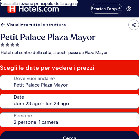
Passa alla sezione principale della pagina
Scarica l’app
Visualizza tutte le strutture
Petit Palace Plaza Mayor
Struttura
a
Hotel nel centro della città, a pochi passi da Plaza Mayor
4.0
stelle
Scegli le date per vedere i prezzi
Dove vuoi andare?
Date
Persone
Cerca