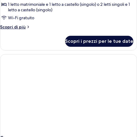
per
1 letto matrimoniale e 1 letto a castello (singolo) o 2 letti singoli e 1
letto a castello (singolo)
Camera
Wi-Fi gratuito
quadrupla
Altri
Scopri di più
dettagli
per
Scopri i prezzi per le tue date
Camera
quadrupla