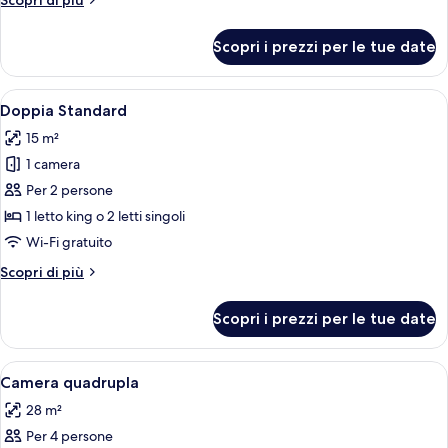
Scopri di più
dettagli
per
Scopri i prezzi per le tue date
Quadrupla
Superior,
terrazzo
Apri
Minibar, una cassaforte in camera, una
7
Doppia Standard
tutte
15 m²
le
1 camera
foto
per
Per 2 persone
Doppia
1 letto king o 2 letti singoli
Standard
Wi-Fi gratuito
Altri
Scopri di più
dettagli
per
Scopri i prezzi per le tue date
Doppia
Standard
Apri
Una moderna camera d'albergo con un l
8
Camera quadrupla
tutte
28 m²
le
Per 4 persone
foto