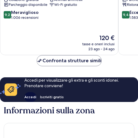
del
di
Parcheggio disponibile
Wi-Fi gratuito
Ristor
Peine
Madrid
Centro
9.2
9.4
Meraviglioso
Ecc
9,2
9,4
di
su
su
1.006 recensioni
1.583
Madrid
10,
10,
Meraviglioso,
Eccezion
1.006
1.583
Il
120 €
recensioni
recensio
prezzo
tasse e oneri inclusi
attuale
23 ago - 24 ago
è
120 €
Confronta strutture simili
Accedi per visualizzare gli extra e gli sconti idonei.
Prenotare conviene!
Accedi
Iscriviti gratis
Informazioni sulla zona