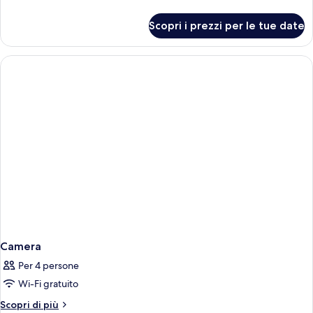
dettagli
per
Scopri i prezzi per le tue date
Camera
Camera
Per 4 persone
Wi-Fi gratuito
Altri
Scopri di più