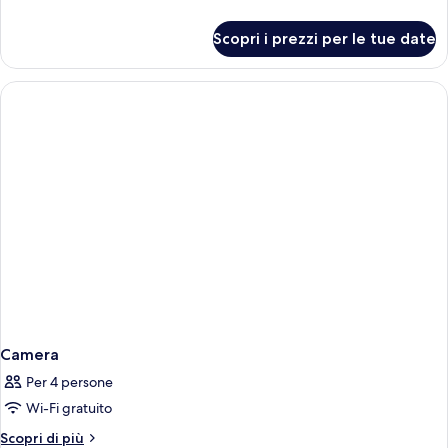
con
dettagli
2
per
Scopri i prezzi per le tue date
Camera
letti
Deluxe
singoli
con
2
letti
singoli
Camera
Per 4 persone
Wi-Fi gratuito
Altri
Scopri di più