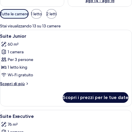
ago 14 - ago 16
Filtri
Tutte le camere
1 letto
2 letti
disponibili
per
Stai visualizzando 13 su 13 camere
le
Apri
Una camera d'albergo moderna con un l
11
Suite Junior
camere
tutte
60 m²
le
1 camera
foto
per
Per 3 persone
Suite
1 letto king
Junior
Wi-Fi gratuito
Altri
Scopri di più
dettagli
per
Scopri i prezzi per le tue date
Suite
Junior
Apri
Suite Executive | Minibar, una cassafo
8
Suite Executive
tutte
76 m²
le