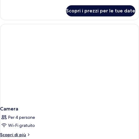
dettagli
per
Scopri i prezzi per le tue date
Camera
Camera
Per 4 persone
Wi-Fi gratuito
Altri
Scopri di più