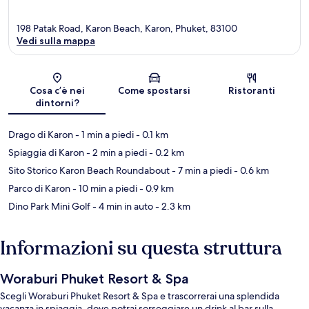
198 Patak Road, Karon Beach, Karon, Phuket, 83100
Vedi sulla mappa
Mappa
Cosa c’è nei
Come spostarsi
Ristoranti
dintorni?
Drago di Karon
- 1 min a piedi
- 0.1 km
Spiaggia di Karon
- 2 min a piedi
- 0.2 km
Sito Storico Karon Beach Roundabout
- 7 min a piedi
- 0.6 km
Parco di Karon
- 10 min a piedi
- 0.9 km
Dino Park Mini Golf
- 4 min in auto
- 2.3 km
Informazioni su questa struttura
Woraburi Phuket Resort & Spa
Scegli Woraburi Phuket Resort & Spa e trascorrerai una splendida
vacanza in spiaggia, dove potrai sorseggiare un drink al bar sulla