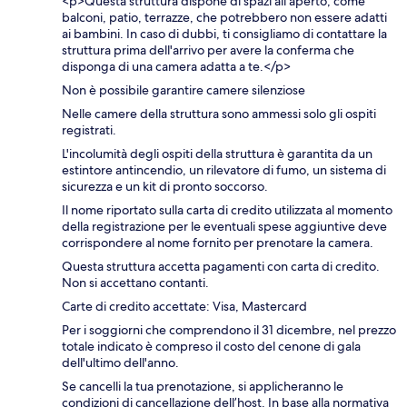
<p>Questa struttura dispone di spazi all'aperto, come
balconi, patio, terrazze, che potrebbero non essere adatti
ai bambini. In caso di dubbi, ti consigliamo di contattare la
struttura prima dell'arrivo per avere la conferma che
disponga di una camera adatta a te.</p>
Non è possibile garantire camere silenziose
Nelle camere della struttura sono ammessi solo gli ospiti
registrati.
L'incolumità degli ospiti della struttura è garantita da un
estintore antincendio, un rilevatore di fumo, un sistema di
sicurezza e un kit di pronto soccorso.
Il nome riportato sulla carta di credito utilizzata al momento
della registrazione per le eventuali spese aggiuntive deve
corrispondere al nome fornito per prenotare la camera.
Questa struttura accetta pagamenti con carta di credito.
Non si accettano contanti.
Carte di credito accettate: Visa, Mastercard
Per i soggiorni che comprendono il 31 dicembre, nel prezzo
totale indicato è compreso il costo del cenone di gala
dell'ultimo dell'anno.
Se cancelli la tua prenotazione, si applicheranno le
condizioni di cancellazione dell’host. In base alla normativa