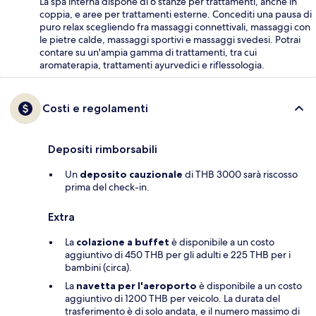
La spa interna dispone di 6 stanze per trattamenti, anche in
coppia, e aree per trattamenti esterne. Concediti una pausa di
puro relax scegliendo fra massaggi connettivali, massaggi con
le pietre calde, massaggi sportivi e massaggi svedesi. Potrai
contare su un'ampia gamma di trattamenti, tra cui
aromaterapia, trattamenti ayurvedici e riflessologia.
Costi e regolamenti
Depositi rimborsabili
Un
deposito cauzionale
di THB 3000 sarà riscosso
prima del check-in.
Extra
La
colazione a buffet
è disponibile a un costo
aggiuntivo di 450 THB per gli adulti e 225 THB per i
bambini (circa).
La
navetta per l'aeroporto
è disponibile a un costo
aggiuntivo di 1200 THB per veicolo. La durata del
trasferimento è di solo andata, e il numero massimo di