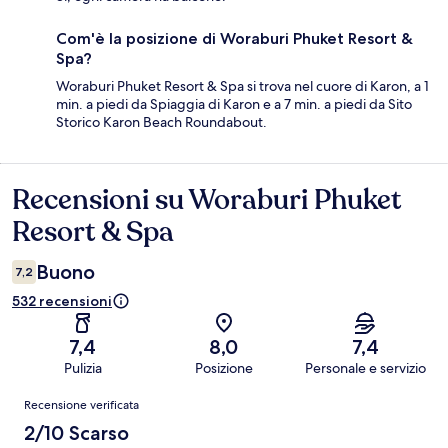
Com'è la posizione di Woraburi Phuket Resort &
Spa?
Woraburi Phuket Resort & Spa si trova nel cuore di Karon, a 1
min. a piedi da Spiaggia di Karon e a 7 min. a piedi da Sito
Storico Karon Beach Roundabout.
Recensioni su Woraburi Phuket
Recensioni
Resort & Spa
Buono
7,2
532 recensioni
7,4
8,0
7,4
Pulizia
Posizione
Personale e servizio
Recensioni
Recensione verificata
2/10 Scarso