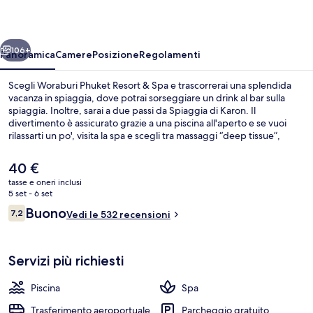
&
Spa
ietro
Avanti
106+
Panoramica
Camere
Posizione
Regolamenti
Scegli Woraburi Phuket Resort & Spa e trascorrerai una splendida
vacanza in spiaggia, dove potrai sorseggiare un drink al bar sulla
spiaggia. Inoltre, sarai a due passi da Spiaggia di Karon. Il
divertimento è assicurato grazie a una piscina all'aperto e se vuoi
rilassarti un po', visita la spa e scegli tra massaggi “deep tissue”,
body wrap e aromaterapia. Il ristorante in loco è ideale per uno
spuntino, mentre per concludere la serata non c'è niente di meglio
Il
40 €
del bar a bordo piscina. Gli altri punti di forza della struttura
prezzo
tasse e oneri inclusi
includono 2 bar/lounge, un miniclub per bambini (gratuito) e una
attuale
5 set - 6 set
palestra.
Area per ricevimenti all'aperto
è
Recensioni
Buono
7,2
Vedi le 532 recensioni
40 €
7,2 su 10
Servizi più richiesti
Piscina
Spa
Trasferimento aeroportuale
Parcheggio gratuito