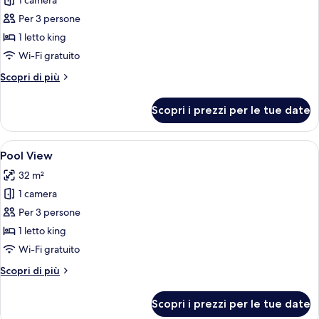
1 camera
foto
per
Per 3 persone
Suite
1 letto king
Executive
Wi-Fi gratuito
Altri
Scopri di più
dettagli
per
Scopri i prezzi per le tue date
Suite
Executive
Apri
Un balcone d'hotel con sedie e tavolo i
9
Pool View
tutte
32 m²
le
1 camera
foto
per
Per 3 persone
Pool
1 letto king
View
Wi-Fi gratuito
Altri
Scopri di più
dettagli
per
Scopri i prezzi per le tue date
Pool