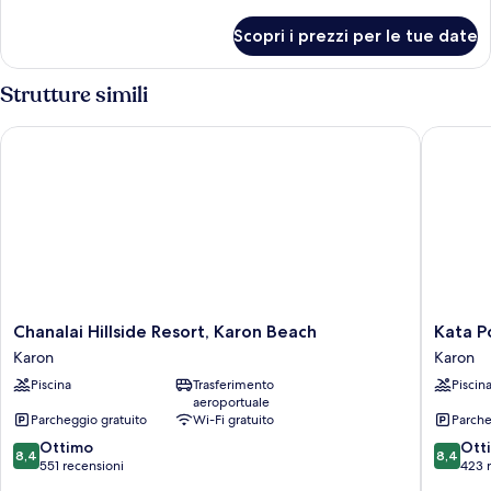
dettagli
per
Scopri i prezzi per le tue date
Camera
Strutture simili
Chanalai Hillside Resort, Karon Beach
Kata Poo
Chanalai
Kata
Chanalai Hillside Resort, Karon Beach
Kata P
Hillside
Poolside
Karon
Karon
Resort,
Resort
Piscina
Trasferimento
Piscin
Karon
Karon
aeroportuale
Beach
Parcheggio gratuito
Wi-Fi gratuito
Parche
Karon
8.4
8.4
Ottimo
Ott
8,4
8,4
su
su
551 recensioni
423 
10,
10,