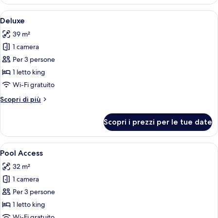
View
Apri
Una camera d'albergo con un letto, una
5
Deluxe
tutte
39 m²
le
1 camera
foto
per
Per 3 persone
Deluxe
1 letto king
Wi-Fi gratuito
Altri
Scopri di più
dettagli
per
Scopri i prezzi per le tue date
Deluxe
Apri
Un hotel con piscina, lettini e una zo
9
Pool Access
tutte
32 m²
le
1 camera
foto
per
Per 3 persone
Pool
1 letto king
Access
Wi-Fi gratuito