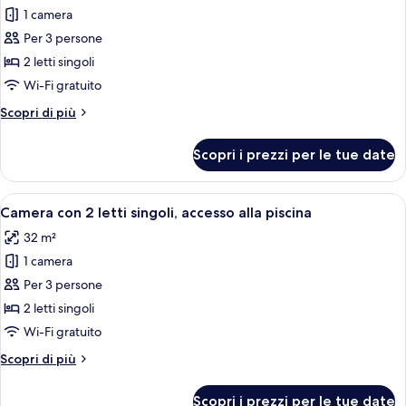
1 camera
foto
per
Per 3 persone
Camera
2 letti singoli
con
Wi-Fi gratuito
2
Altri
Scopri di più
letti
dettagli
singoli,
per
Scopri i prezzi per le tue date
Camera
vista
con
mare
2
Apri
Camera con 2 letti singoli, accesso all
4
letti
Camera con 2 letti singoli, accesso alla piscina
tutte
singoli,
32 m²
vista
le
mare
1 camera
foto
per
Per 3 persone
Camera
2 letti singoli
con
Wi-Fi gratuito
2
Altri
Scopri di più
letti
dettagli
singoli,
per
Scopri i prezzi per le tue date