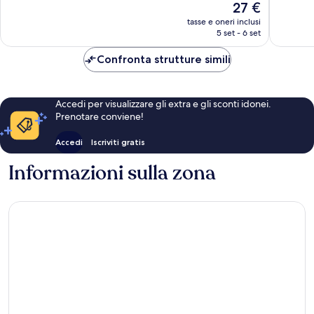
Il
27 €
Ottimo,
Ottimo,
prezzo
551
423
tasse e oneri inclusi
attuale
5 set - 6 set
recensioni
recensio
è
27 €
Confronta strutture simili
Accedi per visualizzare gli extra e gli sconti idonei.
Prenotare conviene!
Accedi
Iscriviti gratis
Informazioni sulla zona