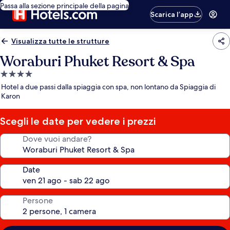
Passa alla sezione principale della pagina
Scarica l’app
Visualizza tutte le strutture
Woraburi Phuket Resort & Spa
Struttura
a
Hotel a due passi dalla spiaggia con spa, non lontano da Spiaggia di
4.0
Karon
stelle
Scegli le date per vedere i prezzi
Dove vuoi andare?
Date
Persone