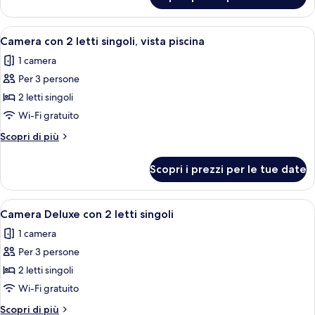
Camera
accesso
con
alla
2
Apri
Camera con 2 letti singoli, vista piscin
piscina
5
letti
Camera con 2 letti singoli, vista piscina
tutte
singoli,
1 camera
accesso
le
alla
Per 3 persone
foto
piscina
per
2 letti singoli
Camera
Wi-Fi gratuito
con
Altri
Scopri di più
2
dettagli
letti
per
Scopri i prezzi per le tue date
Camera
singoli,
con
vista
2
Apri
Una camera d'albergo con un letto, una
piscina
4
letti
Camera Deluxe con 2 letti singoli
tutte
singoli,
1 camera
vista
le
piscina
Per 3 persone
foto
per
2 letti singoli
Camera
Wi-Fi gratuito
Deluxe
Altri
Scopri di più