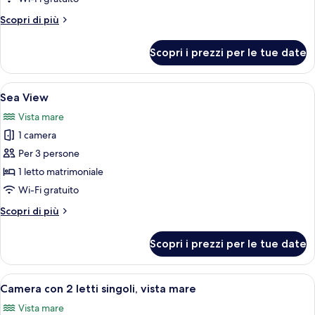
Altri
Scopri di più
dettagli
per
Scopri i prezzi per le tue date
Pool
Access
Apri
Una camera d'albergo con due letti, 
9
Sea View
tutte
Vista mare
le
1 camera
foto
per
Per 3 persone
Sea
1 letto matrimoniale
View
Wi-Fi gratuito
Altri
Scopri di più
dettagli
per
Scopri i prezzi per le tue date
Sea
View
Apri
Camera con 2 letti singoli, vista mare 
1
Camera con 2 letti singoli, vista mare
tutte
Vista mare
le