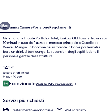
Tribute
Portfolio
Hotel,
ietro
Avanti
Krakow
26+
Panoramica
Camere
Posizione
Regolamenti
Old
Garamond, a Tribute Portfolio Hotel, Krakow Old Town si trova a soli
Town
10 minuti in auto da Piazza del mercato principale e Castello del
Wawel. Mangia un boccone nel ristorante in loco e poi fermati a
bere un drink al bar/lounge. Le recensioni degli ospiti lodano il
personale gentile della struttura.
Il
141 €
prezzo
tasse e oneri inclusi
attuale
9 ago - 10 ago
Bar (in loco)
è
Recensioni
Eccezionale
9,6
Vedi le 249 recensioni
141 €
9,6 su 10
Servizi più richiesti
Trasferimento aeroportuale
Wi-Fi gratuito