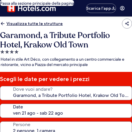
Passa alla sezione principale della pagina
Scarica l’app
Visualizza tutte le strutture
Garamond, a Tribute Portfolio
Hotel, Krakow Old Town
Struttura
a
Hotel in stile Art Déco, con collegamento a un centro commerciale e
4.0
ristorante, vicino a Piazza del mercato principale
stelle
Scegli le date per vedere i prezzi
Dove vuoi andare?
Date
Persone