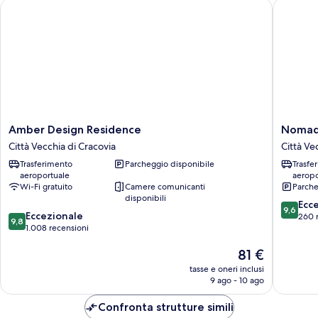
Amber Design Residence
Nomadic
città,
ad
angolo
Amber
Nomadi
Amber Design Residence
Nomadi
Design
Urban
Città Vecchia di Cracovia
Città Ve
Residence
Premiu
Trasferimento
Parcheggio disponibile
Trasfe
Città
Suites
aeroportuale
aeropo
Vecchia
Città
Wi-Fi gratuito
Camere comunicanti
Parche
di
Vecchia
disponibili
9.6
Cracovia
di
Ecc
9,6
9.8
Eccezionale
su
Cracovia
260 
9,8
su
1.008 recensioni
10,
10,
Eccezion
Il
81 €
Eccezionale,
260
prezzo
1.008
recensio
tasse e oneri inclusi
attuale
recensioni
9 ago - 10 ago
è
81 €
Confronta strutture simili