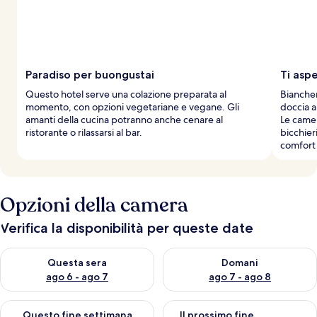
Paradiso per buongustai
Ti asp
Questo hotel serve una colazione preparata al
Biancheri
momento, con opzioni vegetariane e vegane. Gli
doccia a
amanti della cucina potranno anche cenare al
Le camer
ristorante o rilassarsi al bar.
bicchier
comfort 
Opzioni della camera
Verifica la disponibilità per queste date
Verifica la disponibilità per questa sera, ago 6 - ago 7
Verifica la disponibilità per d
Questa sera
Domani
ago 6 - ago 7
ago 7 - ago 8
Verifica la disponibilità per questo fine settimana, ago 7 - ago
Verifica la disponibilità per il
Questo fine settimana
Il prossimo fine