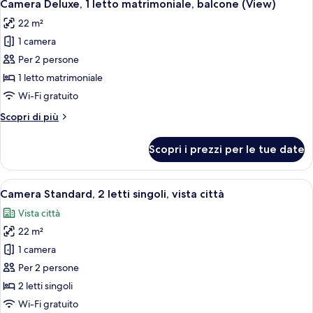
7
letto
Camera Deluxe, 1 letto matrimoniale, balcone (View)
tutte
matrimoniale,
22 m²
vista
le
città
1 camera
foto
per
Per 2 persone
Camera
1 letto matrimoniale
Deluxe,
Wi-Fi gratuito
1
Altri
Scopri di più
letto
dettagli
matrimoniale,
per
Scopri i prezzi per le tue date
Camera
balcone
Deluxe,
(View)
1
Apri
Una camera d'albergo moderna con due l
5
letto
Camera Standard, 2 letti singoli, vista città
tutte
matrimoniale,
Vista città
balcone
le
(View)
22 m²
foto
per
1 camera
Camera
Per 2 persone
Standard,
2 letti singoli
2
Wi-Fi gratuito