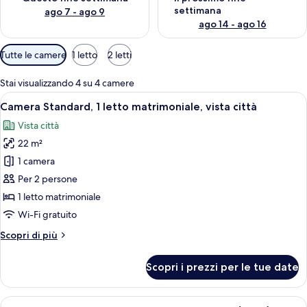
settimana
ago 7 - ago 9
ago 14 - ago 16
Filtri
Tutte le camere
1 letto
2 letti
disponibili
per
Stai visualizzando 4 su 4 camere
le
Apri
Una camera d'albergo moderna con un l
9
Camera Standard, 1 letto matrimoniale, vista città
camere
tutte
Vista città
le
22 m²
foto
per
1 camera
Camera
Per 2 persone
Standard,
1 letto matrimoniale
1
Wi-Fi gratuito
letto
Altri
Scopri di più
matrimoniale,
dettagli
vista
per
Scopri i prezzi per le tue date
città
Camera
Standard,
1
Apri
Una camera d'albergo moderna con un l