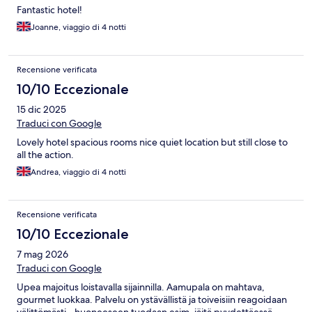
Fantastic hotel!
Joanne, viaggio di 4 notti
Recensione verificata
10/10 Eccezionale
15 dic 2025
Traduci con Google
Lovely hotel spacious rooms nice quiet location but still close to
all the action.
Andrea, viaggio di 4 notti
Recensione verificata
10/10 Eccezionale
7 mag 2026
Traduci con Google
Upea majoitus loistavalla sijainnilla. Aamupala on mahtava,
gourmet luokkaa. Palvelu on ystävällistä ja toiveisiin reagoidaan
välittömästi - huoneeseen tuodaan esim. jäitä pyydettäessä.