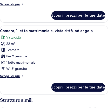
letti
Altri
Scopri di più
singoli,
dettagli
vista
per
Scopri i prezzi per le tue date
città
Camera
Standard,
2
Apri
Una moderna camera d'albergo con un l
5
letti
Camera, 1 letto matrimoniale, vista città, ad angolo
tutte
singoli,
Vista città
vista
le
città
22 m²
foto
per
1 camera
Camera,
Per 2 persone
1
1 letto matrimoniale
letto
Wi-Fi gratuito
matrimoniale,
Altri
Scopri di più
vista
dettagli
città,
per
Scopri i prezzi per le tue date
ad
Camera,
1
angolo
letto
Strutture simili
matrimoniale,
vista