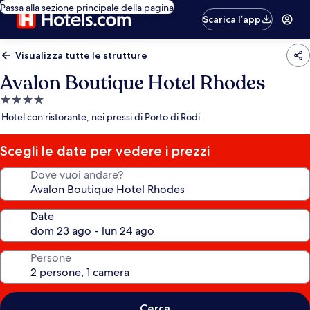
Passa alla sezione principale della pagina
Scarica l’app
Visualizza tutte le strutture
Avalon Boutique Hotel Rhodes
Struttura
a
Hotel con ristorante, nei pressi di Porto di Rodi
4.0
stelle
Scegli le date per vedere i prezzi
Dove vuoi andare?
Date
Persone
Cerca