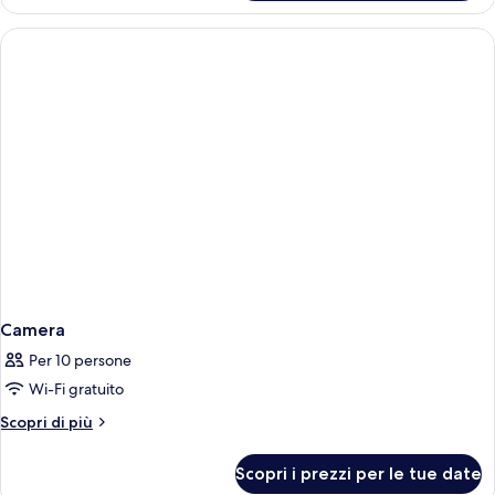
Junior
Suite
with
Spa
Tub
Camera
Per 10 persone
Wi-Fi gratuito
Altri
Scopri di più
dettagli
per
Scopri i prezzi per le tue date
Camera