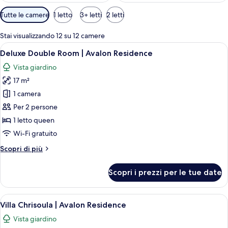
Filtri
Tutte le camere
1 letto
3+ letti
2 letti
disponibili
per
Stai visualizzando 12 su 12 camere
le
Apri
Una camera da letto con soffitto in le
12
Deluxe Double Room | Avalon Residence
camere
tutte
Vista giardino
le
17 m²
foto
per
1 camera
Deluxe
Per 2 persone
Double
1 letto queen
Room
Wi-Fi gratuito
|
Altri
Scopri di più
Avalon
dettagli
Residence
per
Scopri i prezzi per le tue date
Deluxe
Double
Room
Apri
Un cortile con un muro in pietra, port
18
|
Villa Chrisoula | Avalon Residence
tutte
Avalon
Vista giardino
Residence
le