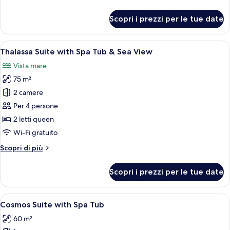
dettagli
per
Scopri i prezzi per le tue date
Medieval
Rosa
Junior
Apri
Una stanza con un letto, una biciclett
13
Suite
Thalassa Suite with Spa Tub & Sea View
tutte
Vista mare
le
75 m²
foto
per
2 camere
Thalassa
Per 4 persone
Suite
2 letti queen
with
Wi-Fi gratuito
Spa
Altri
Scopri di più
Tub
dettagli
&
per
Scopri i prezzi per le tue date
Sea
Thalassa
Suite
View
with
Apri
Una camera da letto moderna con un l
10
Spa
Cosmos Suite with Spa Tub
tutte
Tub
60 m²
&
le