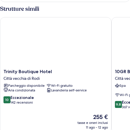
Strutture simili
Trinity Boutique Hotel
10GR Bou
Trinity
10GR
Trinity Boutique Hotel
10GR B
Boutique
Boutiqu
Città vecchia di Rodi
Città ve
Hotel
Hotel
Parcheggio disponibile
Wi-Fi gratuito
Spa
Città
and
Aria condizionata
Lavanderia self-service
vecchia
Wine
Wi-Fi 
di
Bar
10.0
Eccezionale
10
9.8
Rodi
Città
Ecc
su
142 recensioni
9,8
su
vecchia
367 r
10,
10,
di
Eccezionale,
Il
255 €
Eccezion
Rodi
142
prezzo
367
tasse e oneri inclusi
recensioni
attuale
11 ago - 12 ago
recensio