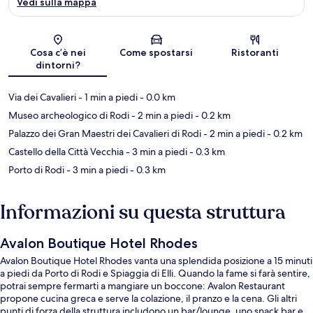
Vedi sulla mappa
Mappa
Cosa c’è nei
Come spostarsi
Ristoranti
dintorni?
Via dei Cavalieri
- 1 min a piedi
- 0.0 km
Museo archeologico di Rodi
- 2 min a piedi
- 0.2 km
Palazzo dei Gran Maestri dei Cavalieri di Rodi
- 2 min a piedi
- 0.2 km
Castello della Città Vecchia
- 3 min a piedi
- 0.3 km
Porto di Rodi
- 3 min a piedi
- 0.3 km
Informazioni su questa struttura
Avalon Boutique Hotel Rhodes
Avalon Boutique Hotel Rhodes vanta una splendida posizione a 15 minuti
a piedi da Porto di Rodi e Spiaggia di Elli. Quando la fame si farà sentire,
potrai sempre fermarti a mangiare un boccone: Avalon Restaurant
propone cucina greca e serve la colazione, il pranzo e la cena. Gli altri
punti di forza della struttura includono un bar/lounge, uno snack bar e