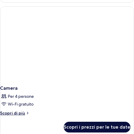
Camera
Per 4 persone
Wi-Fi gratuito
Altri
Scopri di più
dettagli
per
Scopri i prezzi per le tue date
Camera