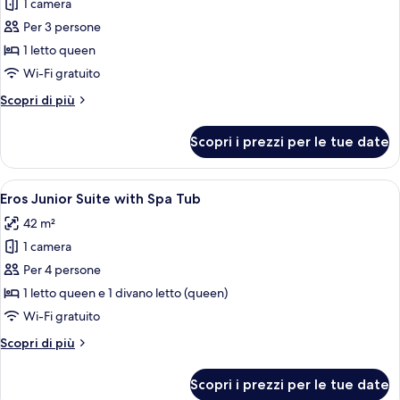
Sea
1 camera
foto
View
per
Per 3 persone
Cosmos
1 letto queen
Suite
Wi-Fi gratuito
with
Altri
Scopri di più
Spa
dettagli
Tub
per
Scopri i prezzi per le tue date
Cosmos
Suite
with
Apri
Una camera da letto con un letto, un c
9
Spa
Eros Junior Suite with Spa Tub
tutte
Tub
42 m²
le
1 camera
foto
per
Per 4 persone
Eros
1 letto queen e 1 divano letto (queen)
Junior
Wi-Fi gratuito
Suite
Altri
Scopri di più
with
dettagli
Spa
per
Scopri i prezzi per le tue date
Eros
Tub