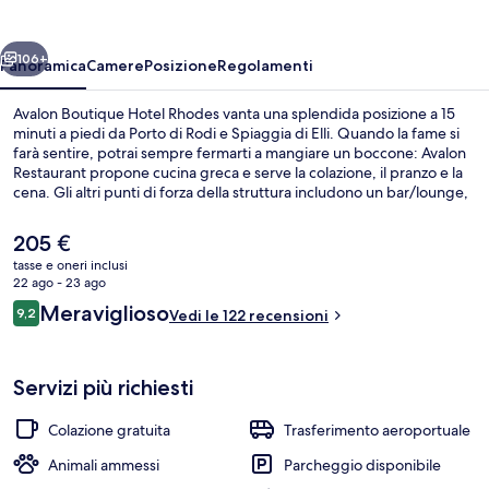
Rhodes
ietro
Avanti
106+
Panoramica
Camere
Posizione
Regolamenti
Avalon Boutique Hotel Rhodes vanta una splendida posizione a 15
minuti a piedi da Porto di Rodi e Spiaggia di Elli. Quando la fame si
farà sentire, potrai sempre fermarti a mangiare un boccone: Avalon
Restaurant propone cucina greca e serve la colazione, il pranzo e la
cena. Gli altri punti di forza della struttura includono un bar/lounge,
uno snack bar e biciclette gratuite.
Il
205 €
prezzo
tasse e oneri inclusi
attuale
22 ago - 23 ago
Ingresso interno
è
Recensioni
Meraviglioso
9,2
Vedi le 122 recensioni
205 €
9,2 su 10
Servizi più richiesti
Colazione gratuita
Trasferimento aeroportuale
Animali ammessi
Parcheggio disponibile