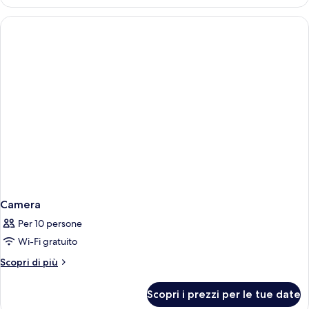
Camera
Per 10 persone
Wi-Fi gratuito
Altri
Scopri di più
dettagli
per
Scopri i prezzi per le tue date
Camera