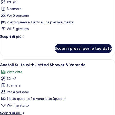
120 m²
foto
per
3 camere
Villa
Per 5 persone
Chrisoula
2 letti queen e 1 letto a una piazza e mezza
|
Wi-Fi gratuito
Avalon
Altri
Scopri di più
Residence
dettagli
per
Scopri i prezzi per le tue date
Villa
Chrisoula
|
Apri
Un letto rifatto con cura, un vassoio
11
Avalon
Anatoli Suite with Jetted Shower & Veranda
tutte
Residence
Vista città
le
32 m²
foto
per
1 camera
Anatoli
Per 4 persone
Suite
1 letto queen e 1 divano letto (queen)
with
Wi-Fi gratuito
Jetted
Altri
Scopri di più