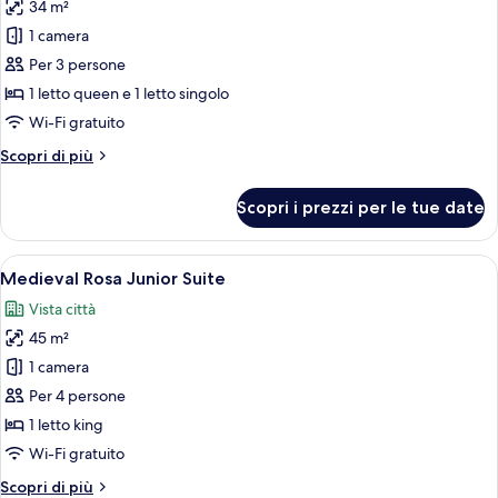
34 m²
foto
per
1 camera
Notos
Per 3 persone
Suite
1 letto queen e 1 letto singolo
with
Wi-Fi gratuito
Jetted
Altri
Scopri di più
Shower
dettagli
&
per
Scopri i prezzi per le tue date
Medieval
Notos
Suite
Town
with
Apri
Una camera da letto con parete in piet
View
1
Jetted
Medieval Rosa Junior Suite
tutte
Shower
Vista città
&
le
Medieval
45 m²
foto
Town
per
1 camera
View
Medieval
Per 4 persone
Rosa
1 letto king
Junior
Wi-Fi gratuito
Suite
Altri
Scopri di più