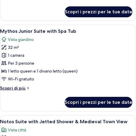
Shower
dettagli
&
per
Scopri i prezzi per le tue date
Veranda
Anatoli
Suite
with
Apri
Una camera da letto con camino in pie
10
Jetted
Mythos Junior Suite with Spa Tub
tutte
Shower
Vista giardino
&
le
Veranda
32 m²
foto
per
1 camera
Mythos
Per 3 persone
Junior
1 letto queen e 1 divano letto (queen)
Suite
Wi-Fi gratuito
with
Altri
Scopri di più
Spa
dettagli
Tub
per
Scopri i prezzi per le tue date
Mythos
Junior
Suite
Apri
Una camera da letto con soffitto in l
11
with
Notos Suite with Jetted Shower & Medieval Town View
tutte
Spa
Vista città
Tub
le